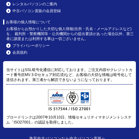
レンタルパソコンのご案内
中古パソコン直販の会員登録
お客様の個人情報について
お客様からお預かりした大切な個人情報(住所・氏名・メールアドレスなど)
を、 裁判所・警察機関等・公共機関からの提出要請があった場合以外、第三
者に譲渡または利用する事は一切ございません。
プライバシーポリシー
会員規約
当サイトはSSL暗号化通信に対応しております。ご注文内容やクレジットカ
ード番号(EMV 3-Dセキュア対応済)など、お客様の大切な情報は暗号化して
送信されます。第三者から解読できないようになっております。
ブロードリンクは2007年10月10日、情報セキュリティマネジメントシステ
ム「ISO27001」の認証を取得しました。
激安中古パソコン
なら
中古パソコン直販
へ。