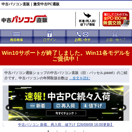
中古パソコン直販｜激安中古PC通販
Win10サポートが終了しました。Win11各モデルを
ご提供中！
中古パソコン通販ショップの中古パソコン直販
（旧：パッセル,pasel）のご紹
介です。中古パソコンの年間取扱台数は
…全文を読む
新】
中古パソコン 新着、再入荷、値下げ【26/08/08 16:00更新】