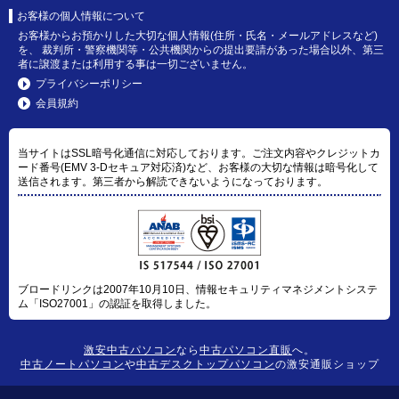
お客様の個人情報について
お客様からお預かりした大切な個人情報(住所・氏名・メールアドレスなど)
を、 裁判所・警察機関等・公共機関からの提出要請があった場合以外、第三
者に譲渡または利用する事は一切ございません。
プライバシーポリシー
会員規約
当サイトはSSL暗号化通信に対応しております。ご注文内容やクレジットカ
ード番号(EMV 3-Dセキュア対応済)など、お客様の大切な情報は暗号化して
送信されます。第三者から解読できないようになっております。
ブロードリンクは2007年10月10日、情報セキュリティマネジメントシステ
ム「ISO27001」の認証を取得しました。
激安中古パソコン
なら
中古パソコン直販
へ。
中古ノートパソコン
や
中古デスクトップパソコン
の激安通販ショップ