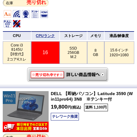
売り切れ
在庫
CPU
CPUランク
ストレージ
メモリ
液晶/解像度
Core i3
SSD
8145U
15.6インチ
8
16
256GB
【8世代】
GB
1920×1080
M.2
2コア4スレ
DELL 【即納パソコン】Latitude 3590 (W
in11pro64) 3N8 ※テンキー付
1920×1080
2.02kg
19,800
円(税込)
送料 1,100円
テレワーク推奨
売り切れ