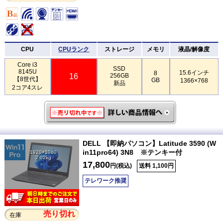
CPU
CPUランク
ストレージ
メモリ
液晶/解像度
Core i3
SSD
8145U
15.6インチ
8
16
256GB
【8世代】
GB
1366×768
新品
2コア4スレ
DELL 【即納パソコン】Latitude 3590 (W
in11pro64) 3N8 ※テンキー付
1920×1080
2.02kg
17,800
円(税込)
送料 1,100円
テレワーク推奨
売り切れ
在庫