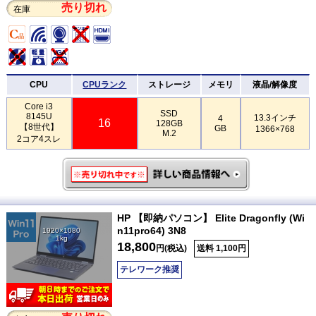
売り切れ
在庫
CPU
CPUランク
ストレージ
メモリ
液晶/解像度
Core i3
SSD
8145U
13.3インチ
4
16
128GB
【8世代】
GB
1366×768
M.2
2コア4スレ
HP 【即納パソコン】 Elite Dragonfly (Wi
n11pro64) 3N8
1920×1080
1kg
18,800
円(税込)
送料 1,100円
テレワーク推奨