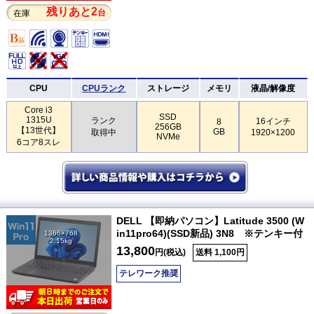
残りあと2
台
在庫
CPU
CPUランク
ストレージ
メモリ
液晶/解像度
Core i3
SSD
1315U
ランク
16インチ
8
256GB
【13世代】
GB
取得中
1920×1200
NVMe
6コア8スレ
DELL 【即納パソコン】Latitude 3500 (W
in11pro64)(SSD新品) 3N8 ※テンキー付
1366×768
2.15kg
13,800
円(税込)
送料 1,100円
テレワーク推奨