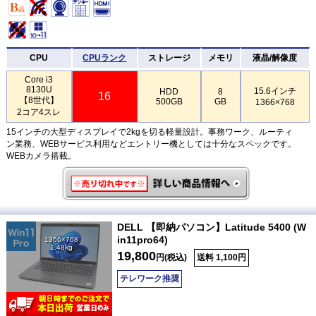
CPU
CPUランク
ストレージ
メモリ
液晶/解像度
Core i3
8130U
15.6インチ
HDD
8
16
【8世代】
500GB
GB
1366×768
2コア4スレ
15インチの大型ディスプレイで2kgを切る軽量設計。事務ワーク、ルーティ
ン業務、WEBサービス利用などエントリー機としては十分なスペックです。
WEBカメラ搭載。
DELL 【即納パソコン】Latitude 5400 (W
in11pro64)
1366×768
1.48kg
19,800
円(税込)
送料 1,100円
テレワーク推奨