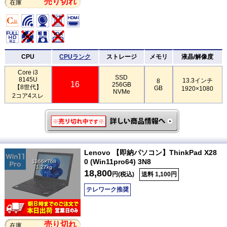
売り切れ
在庫
CPU
CPUランク
ストレージ
メモリ
液晶/解像度
Core i3
SSD
8145U
13.3インチ
8
16
256GB
【8世代】
GB
1920×1080
NVMe
2コア4スレ
Lenovo 【即納パソコン】ThinkPad X28
0 (Win11pro64) 3N8
1366×768
1.27kg
18,800
円(税込)
送料 1,100円
テレワーク推奨
売り切れ
在庫