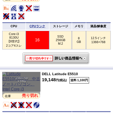
CPU
CPUランク
ストレージ
メモリ
液晶/解像度
Core i3
SSD
8130U
12.5インチ
8
16
256GB
【8世代】
GB
1366×768
M.2
2コア4スレ
DELL Latitude E5510
1366×768
19,148
円(税込)
送料 1,100円
2.59kg
売り切れ
在庫