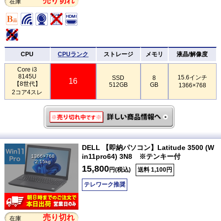
売り切れ
在庫
CPU
CPUランク
ストレージ
メモリ
液晶/解像度
Core i3
8145U
15.6インチ
SSD
8
16
【8世代】
512GB
GB
1366×768
2コア4スレ
DELL 【即納パソコン】Latitude 3500 (W
in11pro64) 3N8 ※テンキー付
1366×768
2.15kg
15,800
円(税込)
送料 1,100円
テレワーク推奨
売り切れ
在庫