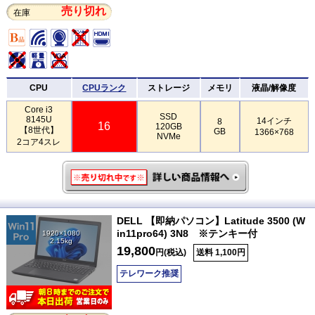
売り切れ
在庫
CPU
CPUランク
ストレージ
メモリ
液晶/解像度
Core i3
SSD
8145U
14インチ
8
16
120GB
【8世代】
GB
1366×768
NVMe
2コア4スレ
DELL 【即納パソコン】Latitude 3500 (W
in11pro64) 3N8 ※テンキー付
1920×1080
2.15kg
19,800
円(税込)
送料 1,100円
テレワーク推奨