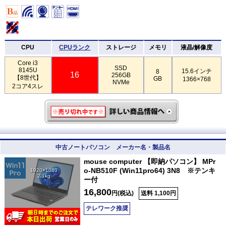
CPU
CPUランク
ストレージ
メモリ
液晶/解像度
Core i3
SSD
8145U
15.6インチ
8
16
256GB
【8世代】
GB
1366×768
NVMe
2コア4スレ
中古ノートパソコン メーカー名・製品名
mouse computer 【即納パソコン】 MPr
o-NB510F (Win11pro64) 3N8 ※テンキ
1920×1080
2.1kg
ー付
16,800
円(税込)
送料 1,100円
テレワーク推奨