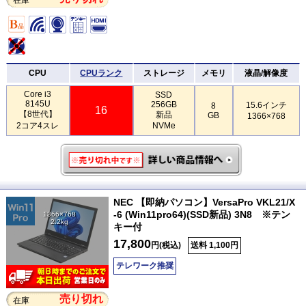
CPU
CPUランク
ストレージ
メモリ
液晶/解像度
Core i3
SSD
8145U
256GB
15.6インチ
8
16
【8世代】
新品
GB
1366×768
2コア4スレ
NVMe
NEC 【即納パソコン】VersaPro VKL21/X
-6 (Win11pro64)(SSD新品) 3N8 ※テン
1366×768
2.2kg
キー付
17,800
円(税込)
送料 1,100円
テレワーク推奨
売り切れ
在庫