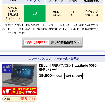
CPU
CPUランク
ストレージ
メモリ
液晶/解像度
Core i3
2310M
15.6インチ
HDD
4
10
【2世代】
250GB
GB
1366×768
2コア4スレ
【即納パソコン】【Windows10】インストールモデル。広い視野を確保でき
る【15.6インチ】液晶♪【Core i3(第2世代)】と【メモリ 4GB】搭載の中古ノ
ートパソコンです。
中古ノートパソコン メーカー名・製品名
DELL 【即納パソコン】Latitude 5590
※テンキー付
1366×768
1.88kg
19,800
円(税込)
送料 1,100円
売り切れ
在庫