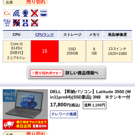
売り切れ
在庫
CPU
CPUランク
ストレージ
メモリ
液晶/解像度
Core i3
8145U
13.3インチ
SSD
8
16
【8世代】
256GB
GB
1920×1080
2コア4スレ
DELL 【即納パソコン】Latitude 3500 (W
in11pro64)(SSD新品) 3N8 ※テンキー付
1366×768
2.15kg
17,800
円(税込)
送料 1,100円
テレワーク推奨
売り切れ
在庫