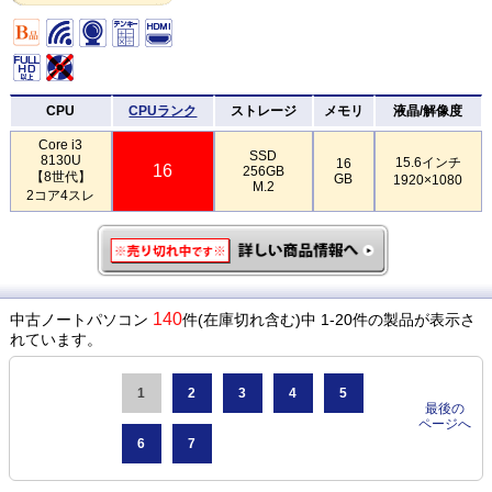
CPU
CPUランク
ストレージ
メモリ
液晶/解像度
Core i3
SSD
8130U
15.6インチ
16
16
256GB
【8世代】
GB
1920×1080
M.2
2コア4スレ
140
中古ノートパソコン
件(在庫切れ含む)中 1-20件の製品が表示さ
れています。
1
2
3
4
5
最後の
ページへ
6
7