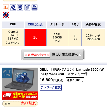
CPU
CPUランク
ストレージ
メモリ
液晶/解像度
Core i3
SSD
8145U
15.6インチ
8
16
256GB
【8世代】
GB
1366×768
M.2
2コア4スレ
DELL 【即納パソコン】Latitude 3500 (W
in11pro64) 3N8 ※テンキー付
1366×768
2.15kg
16,800
円(税込)
送料 1,100円
テレワーク推奨
売り切れ
在庫