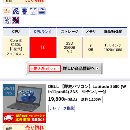
在庫
CPU
CPUランク
ストレージ
メモリ
液晶/解像度
Core i3
SSD
8130U
15.6インチ
8
16
256GB
【8世代】
GB
1920×1080
M.2
2コア4スレ
DELL 【即納パソコン】Latitude 3590 (W
in11pro64) 3N8 ※テンキー付
1920×1080
2.02kg
19,800
円(税込)
送料 1,100円
テレワーク推奨
売り切れ
在庫