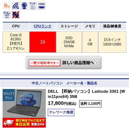
CPU
CPUランク
ストレージ
メモリ
液晶/解像度
Core i3
SSD
8130U
15.6インチ
4
16
256GB
【8世代】
GB
1920×1080
NVMe
2コア4スレ
中古ノートパソコン メーカー名・製品名
DELL 【即納パソコン】Latitude 3301 (W
in11pro64) 3N8
1366×768
1.18kg
17,800
円(税込)
送料 1,100円
テレワーク推奨