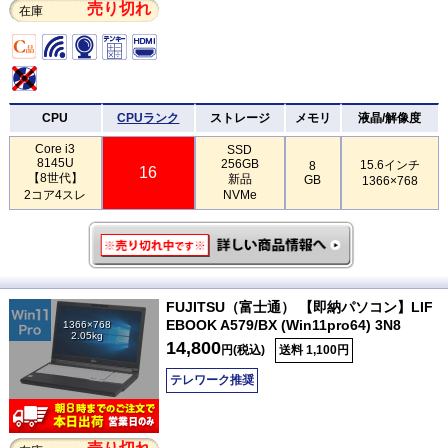
売り切れ
在庫
CPU
CPUランク
ストレージ
メモリ
液晶/解像度
Core i3
SSD
8145U
256GB
15.6インチ
8
16
【8世代】
新品
GB
1366×768
2コア4スレ
NVMe
FUJITSU（富士通） 【即納パソコン】LIF
EBOOK A579/BX (Win11pro64) 3N8
1366×768
2.05kg
14,800
円(税込)
送料 1,100円
テレワーク推奨