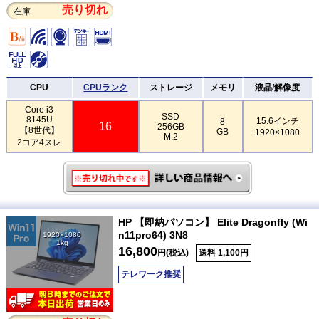
売り切れ
在庫
CPU
CPUランク
ストレージ
メモリ
液晶/解像度
Core i3
SSD
8145U
15.6インチ
8
16
256GB
【8世代】
GB
1920×1080
M.2
2コア4スレ
HP 【即納パソコン】 Elite Dragonfly (Wi
n11pro64) 3N8
1920×1080
1kg
16,800
円(税込)
送料 1,100円
テレワーク推奨