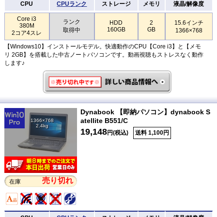
CPU
CPUランク
ストレージ
メモリ
液晶/解像度
Core i3
ランク
HDD
2
15.6インチ
380M
160GB
GB
取得中
1366×768
2コア4スレ
【Windows10】インストールモデル。快適動作のCPU【Core i3】と【メモ
リ 2GB】を搭載した中古ノートパソコンです。動画視聴もストレスなく動作
します♪
Dynabook 【即納パソコン】dynabook S
atellite B551/C
1366×768
2.4kg
19,148
円(税込)
送料 1,100円
売り切れ
在庫