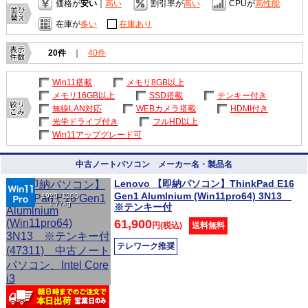
価格が
安い
｜
高い
割引率が
高い
CPUが
高性能
在庫が
多い
在庫あり
20件
｜
40件
Win11搭載
メモリ8GB以上
メモリ16GB以上
SSD搭載
テンキー付き
無線LAN対応
WEBカメラ搭載
HDMI付き
光学ドライブ付き
フルHD以上
Win11アップグレード可
中古ノートパソコン メーカー名・製品名
Lenovo 【即納パソコン】ThinkPad E16
Gen1 Alumlnium (Win11pro64) 3N13
1920×1200
1.77kg
※テンキー付
61,900
円(税込)
送料無料
テレワーク推奨