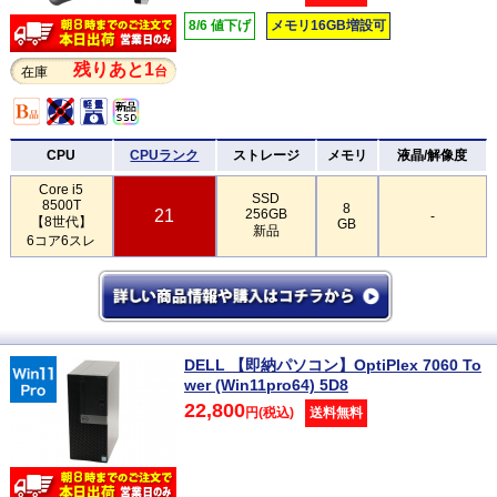
8/6 値下げ
メモリ16GB増設可
残りあと1
台
在庫
CPU
CPUランク
ストレージ
メモリ
液晶/解像度
Core i5
SSD
8500T
8
21
256GB
-
【8世代】
GB
新品
6コア6スレ
DELL 【即納パソコン】OptiPlex 7060 To
wer (Win11pro64) 5D8
22,800
円(税込)
送料無料