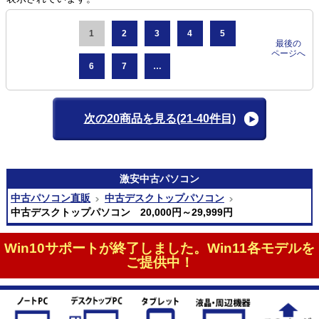
1
2
3
4
5
最後の
ページへ
6
7
…
次の20商品を見る
(21-40件目)
激安
中古パソコン
中古パソコン直販
中古デスクトップパソコン
中古デスクトップパソコン 20,000円～29,999円
Win10サポートが終了しました。Win11各モデルを
ご提供中！