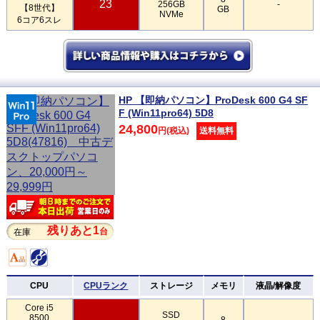
23
256GB
-
【8世代】
GB
NVMe
6コア6スレ
HP 【即納パソコン】ProDesk 600 G4 SF
F (Win11pro64) 5D8
24,800
円(税込)
送料無料
残りあと1
台
在庫
CPU
CPUランク
ストレージ
メモリ
液晶/解像度
Core i5
SSD
8500
8