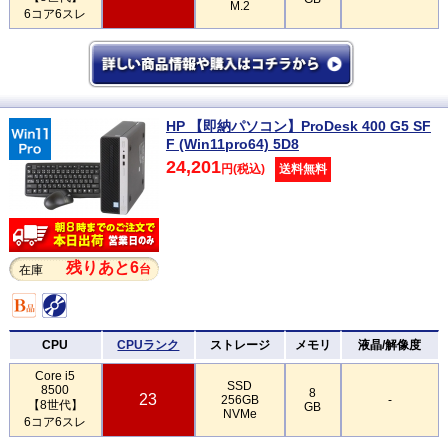
M.2
6コア6スレ
HP 【即納パソコン】ProDesk 400 G5 SF
F (Win11pro64) 5D8
24,201
円(税込)
送料無料
残りあと6
台
在庫
CPU
CPUランク
ストレージ
メモリ
液晶/解像度
Core i5
SSD
8500
8
23
256GB
-
【8世代】
GB
NVMe
6コア6スレ