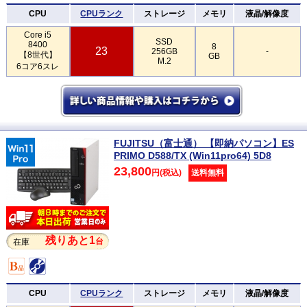
CPU
CPUランク
ストレージ
メモリ
液晶/解像度
Core i5
SSD
8400
8
23
256GB
-
【8世代】
GB
M.2
6コア6スレ
FUJITSU（富士通） 【即納パソコン】ES
PRIMO D588/TX (Win11pro64) 5D8
23,800
円(税込)
送料無料
残りあと1
台
在庫
CPU
CPUランク
ストレージ
メモリ
液晶/解像度