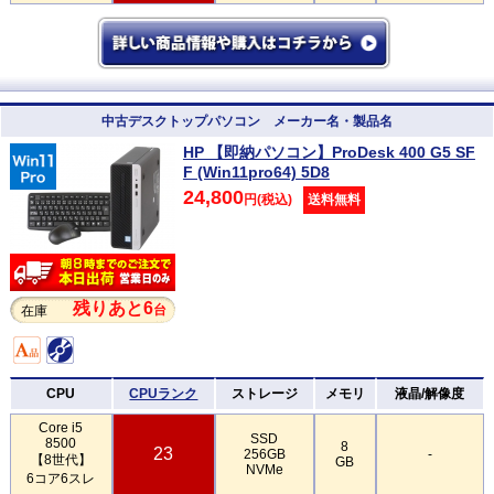
中古デスクトップパソコン メーカー名・製品名
HP 【即納パソコン】ProDesk 400 G5 SF
F (Win11pro64) 5D8
24,800
円(税込)
送料無料
残りあと6
台
在庫
CPU
CPUランク
ストレージ
メモリ
液晶/解像度
Core i5
SSD
8500
8
23
256GB
-
【8世代】
GB
NVMe
6コア6スレ