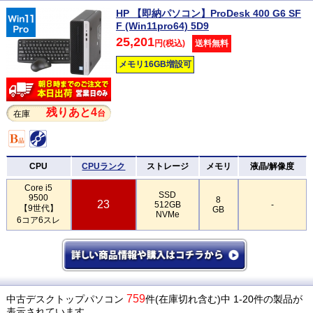
HP 【即納パソコン】ProDesk 400 G6 SF
F (Win11pro64) 5D9
25,201
円(税込)
送料無料
メモリ16GB増設可
残りあと4
台
在庫
CPU
CPUランク
ストレージ
メモリ
液晶/解像度
Core i5
SSD
9500
8
23
512GB
-
【9世代】
GB
NVMe
6コア6スレ
759
中古デスクトップパソコン
件(在庫切れ含む)中 1-20件の製品が
表示されています。