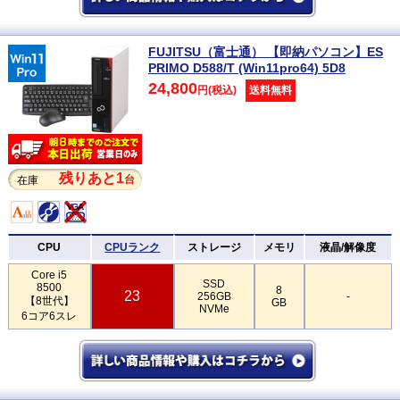
FUJITSU（富士通） 【即納パソコン】ES
PRIMO D588/T (Win11pro64) 5D8
24,800
円(税込)
送料無料
残りあと1
台
在庫
CPU
CPUランク
ストレージ
メモリ
液晶/解像度
Core i5
SSD
8500
8
23
256GB
-
【8世代】
GB
NVMe
6コア6スレ