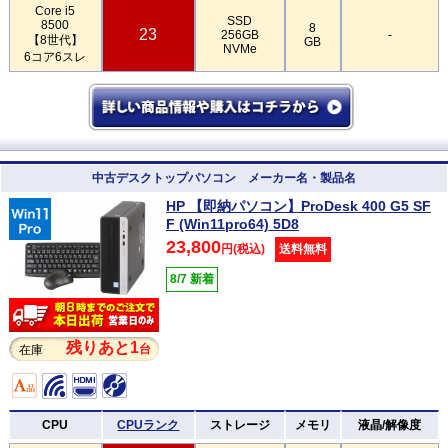
Core i5
SSD
8500
8
23
256GB
-
【8世代】
GB
NVMe
6コア6スレ
中古デスクトップパソコン メーカー名・製品名
HP 【即納パソコン】ProDesk 400 G5 SF
F (Win11pro64) 5D8
23,800
円(税込)
送料無料
8/7 新着
残りあと1
台
在庫
CPU
CPUランク
ストレージ
メモリ
液晶/解像度