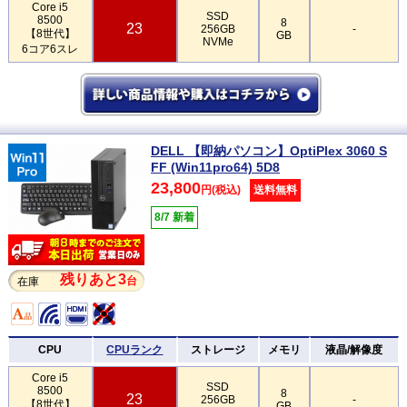
Core i5
SSD
8500
8
23
256GB
-
【8世代】
GB
NVMe
6コア6スレ
DELL 【即納パソコン】OptiPlex 3060 S
FF (Win11pro64) 5D8
23,800
円(税込)
送料無料
8/7 新着
残りあと3
台
在庫
CPU
CPUランク
ストレージ
メモリ
液晶/解像度
Core i5
SSD
8500
8
23
256GB
-
【8世代】
GB