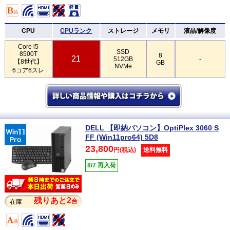
CPU
CPUランク
ストレージ
メモリ
液晶/解像度
Core i5
SSD
8500T
8
21
512GB
-
【8世代】
GB
NVMe
6コア6スレ
DELL 【即納パソコン】OptiPlex 3060 S
FF (Win11pro64) 5D8
23,800
円(税込)
送料無料
8/7 再入荷
残りあと2
台
在庫