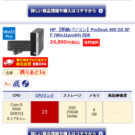
HP 【即納パソコン】ProDesk 400 G5 SF
F (Win11pro64) 5D8
24,800
円(税込)
送料無料
残りあと1
台
在庫
CPU
CPUランク
ストレージ
メモリ
液晶/解像度
Core i5
SSD
8500
8
23
256GB
-
【8世代】
GB
NVMe
6コア6スレ