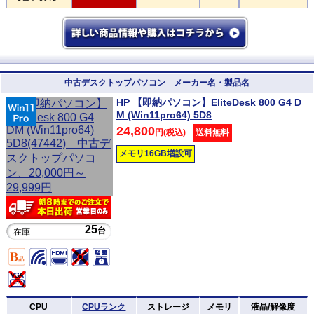
中古デスクトップパソコン メーカー名・製品名
HP 【即納パソコン】EliteDesk 800 G4 D
M (Win11pro64) 5D8
24,800
円(税込)
送料無料
メモリ16GB増設可
25
台
在庫
CPU
CPUランク
ストレージ
メモリ
液晶/解像度