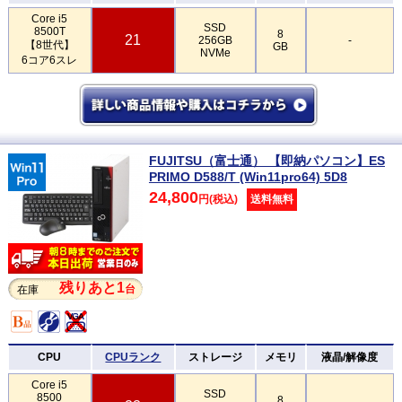
Core i5
SSD
8500T
8
21
256GB
-
【8世代】
GB
NVMe
6コア6スレ
FUJITSU（富士通） 【即納パソコン】ES
PRIMO D588/T (Win11pro64) 5D8
24,800
円(税込)
送料無料
残りあと1
台
在庫
CPU
CPUランク
ストレージ
メモリ
液晶/解像度
Core i5
SSD
8500
8