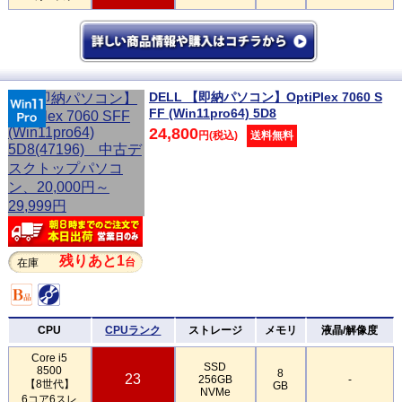
DELL 【即納パソコン】OptiPlex 7060 S
FF (Win11pro64) 5D8
24,800
円(税込)
送料無料
残りあと1
台
在庫
CPU
CPUランク
ストレージ
メモリ
液晶/解像度
Core i5
SSD
8500
8
23
256GB
-
【8世代】
GB
NVMe
6コア6スレ