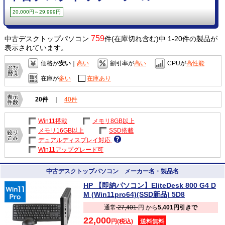
20,000円～29,999円
759
中古デスクトップパソコン
件(在庫切れ含む)中 1-20件の製品が
表示されています。
価格が
安い
｜
高い
割引率が
高い
CPUが
高性能
在庫が
多い
在庫あり
20件
｜
40件
Win11搭載
メモリ8GB以上
メモリ16GB以上
SSD搭載
デュアルディスプレイ対応
Win11アップグレード可
中古デスクトップパソコン メーカー名・製品名
HP 【即納パソコン】EliteDesk 800 G4 D
M (Win11pro64)(SSD新品) 5D8
通常
27,401
円 から
5,401円引きで
22,000
円(税込)
送料無料