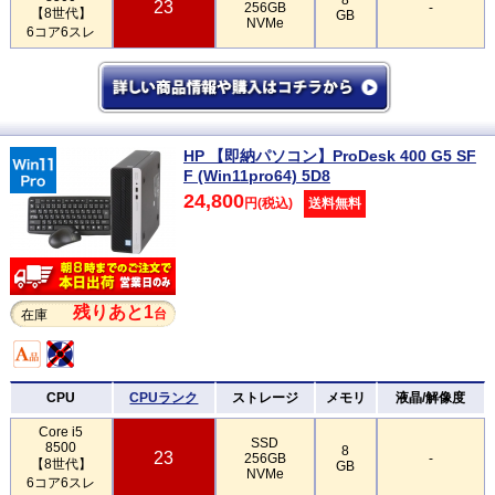
23
256GB
-
【8世代】
GB
NVMe
6コア6スレ
HP 【即納パソコン】ProDesk 400 G5 SF
F (Win11pro64) 5D8
24,800
円(税込)
送料無料
残りあと1
台
在庫
CPU
CPUランク
ストレージ
メモリ
液晶/解像度
Core i5
SSD
8500
8
23
256GB
-
【8世代】
GB
NVMe
6コア6スレ