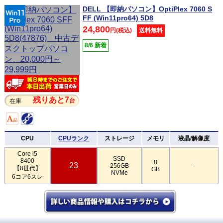
DELL 【即納パソコン】OptiPlex 7060 S
FF (Win11pro64) 5D8
24,800
円(税込)
送料無料
8/6 新着
残りあと7
台
在庫
CPU
CPUランク
ストレージ
メモリ
液晶/解像度
Core i5
SSD
8400
8
23
256GB
-
【8世代】
GB
NVMe
6コア6スレ