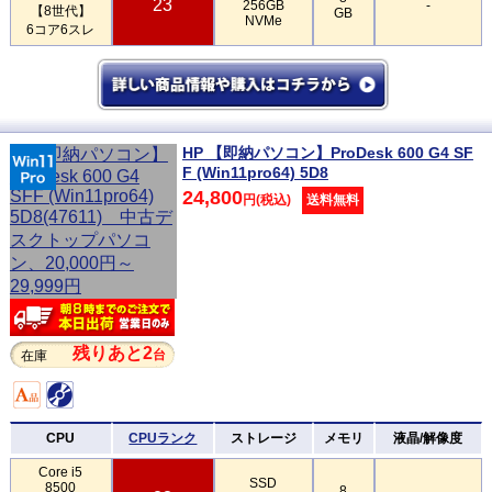
23
256GB
-
【8世代】
GB
NVMe
6コア6スレ
HP 【即納パソコン】ProDesk 600 G4 SF
F (Win11pro64) 5D8
24,800
円(税込)
送料無料
残りあと2
台
在庫
CPU
CPUランク
ストレージ
メモリ
液晶/解像度
Core i5
SSD
8500
8