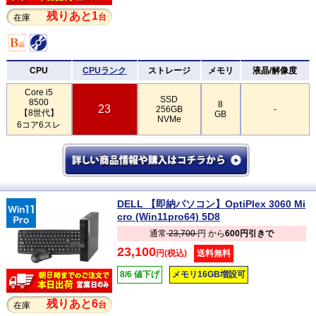
残りあと1
台
在庫
CPU
CPUランク
ストレージ
メモリ
液晶/解像度
Core i5
SSD
8500
8
23
256GB
-
【8世代】
GB
NVMe
6コア6スレ
DELL 【即納パソコン】OptiPlex 3060 Mi
cro (Win11pro64) 5D8
通常
23,700
円 から
600円引きで
23,100
円(税込)
送料無料
8/6 値下げ
メモリ16GB増設可
残りあと6
台
在庫