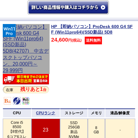
HP 【即納パソコン】ProDesk 600 G4 SF
F (Win11pro64)(SSD新品) 5D8
24,600
円(税込)
送料無料
残りあと1
台
在庫
CPU
CPUランク
ストレージ
メモリ
液晶/解像度
Core i5
SSD
8500
256GB
8
23
-
【8世代】
新品
GB
6コア6スレ
NVMe