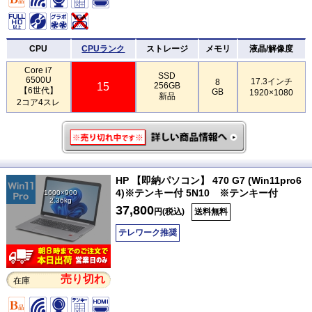
CPU
CPUランク
ストレージ
メモリ
液晶/解像度
Core i7
SSD
6500U
17.3インチ
8
15
256GB
【6世代】
GB
1920×1080
新品
2コア4スレ
HP 【即納パソコン】 470 G7 (Win11pro6
4)※テンキー付 5N10 ※テンキー付
1600×900
2.36kg
37,800
円(税込)
送料無料
テレワーク推奨
売り切れ
在庫