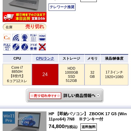
テレワーク推奨
売り切れ
在庫
CPU
CPUランク
ストレージ
メモリ
液晶/解像度
Core i7
HDD
8850H
17.3インチ
1000GB
32
24
【8世代】
SSD
GB
1920×1080
512GB
6コア12スレ
HP 【即納パソコン】 ZBOOK 17 G5 (Win
11pro64) 7N8 ※テンキー付
1920×1080
3.2kg
74,800
円(税込)
送料無料