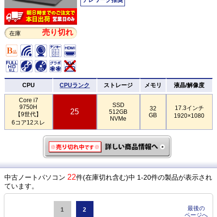
売り切れ
在庫
CPU
CPUランク
ストレージ
メモリ
液晶/解像度
Core i7
SSD
9750H
17.3インチ
32
25
512GB
【9世代】
GB
1920×1080
NVMe
6コア12スレ
22
中古ノートパソコン
件(在庫切れ含む)中 1-20件の製品が表示され
ています。
最後の
1
2
ページへ