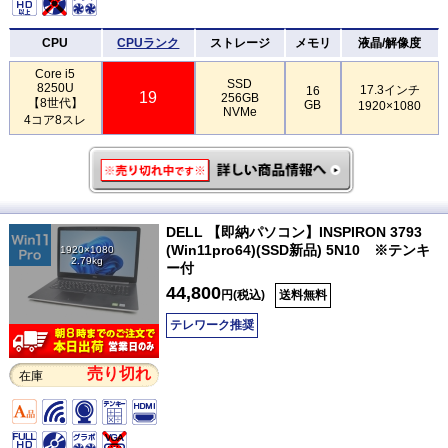
CPU
CPUランク
ストレージ
メモリ
液晶/解像度
Core i5
SSD
8250U
17.3インチ
16
19
256GB
【8世代】
GB
1920×1080
NVMe
4コア8スレ
DELL 【即納パソコン】INSPIRON 3793
(Win11pro64)(SSD新品) 5N10 ※テンキ
1920×1080
2.79kg
ー付
44,800
円(税込)
送料無料
テレワーク推奨
売り切れ
在庫