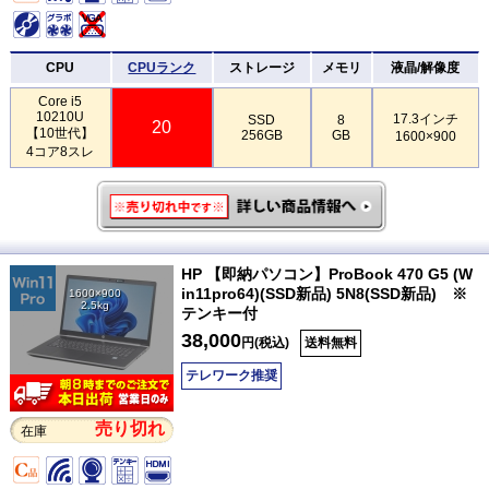
CPU
CPUランク
ストレージ
メモリ
液晶/解像度
Core i5
10210U
17.3インチ
SSD
8
20
【10世代】
256GB
GB
1600×900
4コア8スレ
HP 【即納パソコン】ProBook 470 G5 (W
in11pro64)(SSD新品) 5N8(SSD新品) ※
1600×900
2.5kg
テンキー付
38,000
円(税込)
送料無料
テレワーク推奨
売り切れ
在庫