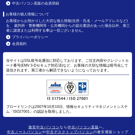
中古パソコン直販の会員登録
お客様の個人情報について
お客様からお預かりした大切な個人情報(住所・氏名・メールアドレスなど)
を、 裁判所・警察機関等・公共機関からの提出要請があった場合以外、第三
者に譲渡または利用する事は一切ございません。
プライバシーポリシー
会員規約
当サイトはSSL暗号化通信に対応しております。ご注文内容やクレジットカ
ード番号(EMV 3-Dセキュア対応済)など、お客様の大切な情報は暗号化して
送信されます。第三者から解読できないようになっております。
ブロードリンクは2007年10月10日、情報セキュリティマネジメントシステ
ム「ISO27001」の認証を取得しました。
激安中古パソコン
なら
中古パソコン直販
へ。
中古ノートパソコン
や
中古デスクトップパソコン
の激安通販ショップ