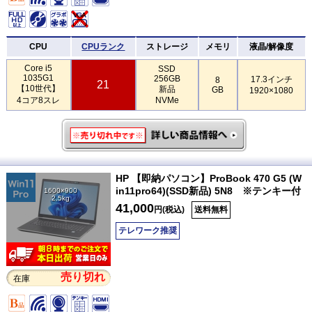
CPU
CPUランク
ストレージ
メモリ
液晶/解像度
Core i5
SSD
1035G1
256GB
17.3インチ
8
21
【10世代】
新品
GB
1920×1080
4コア8スレ
NVMe
HP 【即納パソコン】ProBook 470 G5 (W
in11pro64)(SSD新品) 5N8 ※テンキー付
1600×900
2.5kg
41,000
円(税込)
送料無料
テレワーク推奨
売り切れ
在庫