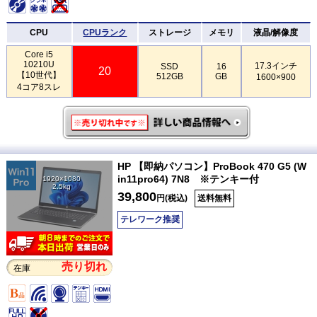
CPU
CPUランク
ストレージ
メモリ
液晶/解像度
Core i5
10210U
17.3インチ
SSD
16
20
【10世代】
512GB
GB
1600×900
4コア8スレ
HP 【即納パソコン】ProBook 470 G5 (W
in11pro64) 7N8 ※テンキー付
1920×1080
2.5kg
39,800
円(税込)
送料無料
テレワーク推奨
売り切れ
在庫