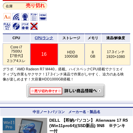
売り切れ
在庫
CPU
CPUランク
ストレージ
メモリ
液晶/解像度
Core i7
7500U
17.3インチ
HDD
8
16
【7世代】
1000GB
GB
1920×1080
2コア4スレ
グラボ「AMD Radeon R7 M440」搭載。ハイスペックCPU搭載でクリエイ
ティブな作業もサクサク！17.3インチ液晶で作業がしやすく、迫力のある映
像が楽しめます！大容量HDD1000GB搭載！
中古ノートパソコン メーカー名・製品名
DELL 【即納パソコン】 Alienware 17 R5
(Win11pro64)(SSD新品) 9N8 ※テンキ
1920×1080
4.42kg
ー付