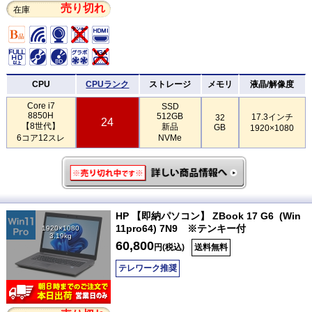
売り切れ
在庫
CPU
CPUランク
ストレージ
メモリ
液晶/解像度
Core i7
SSD
8850H
512GB
17.3インチ
32
24
【8世代】
新品
GB
1920×1080
6コア12スレ
NVMe
HP 【即納パソコン】 ZBook 17 G6 (Win
11pro64) 7N9 ※テンキー付
1920×1080
3.19kg
60,800
円(税込)
送料無料
テレワーク推奨