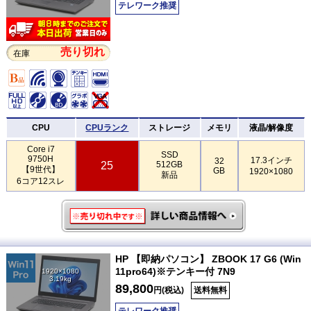
テレワーク推奨
売り切れ
在庫
CPU
CPUランク
ストレージ
メモリ
液晶/解像度
Core i7
SSD
9750H
17.3インチ
32
25
512GB
【9世代】
GB
1920×1080
新品
6コア12スレ
HP 【即納パソコン】 ZBOOK 17 G6 (Win
11pro64)※テンキー付 7N9
1920×1080
3.19kg
89,800
円(税込)
送料無料
テレワーク推奨