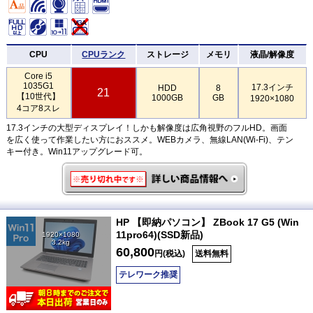
CPU
CPUランク
ストレージ
メモリ
液晶/解像度
Core i5
1035G1
17.3インチ
HDD
8
21
【10世代】
1000GB
GB
1920×1080
4コア8スレ
17.3インチの大型ディスプレイ！しかも解像度は広角視野のフルHD。画面
を広く使って作業したい方におススメ。WEBカメラ、無線LAN(Wi-Fi)、テン
キー付き。Win11アップグレード可。
HP 【即納パソコン】 ZBook 17 G5 (Win
11pro64)(SSD新品)
1920×1080
3.2kg
60,800
円(税込)
送料無料
テレワーク推奨