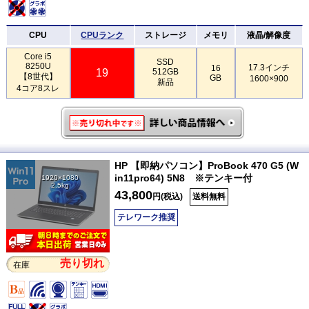
CPU
CPUランク
ストレージ
メモリ
液晶/解像度
Core i5
SSD
8250U
17.3インチ
16
19
512GB
【8世代】
GB
1600×900
新品
4コア8スレ
HP 【即納パソコン】ProBook 470 G5 (W
in11pro64) 5N8 ※テンキー付
1920×1080
2.5kg
43,800
円(税込)
送料無料
テレワーク推奨
売り切れ
在庫