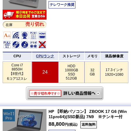
テレワーク推奨
売り切れ
在庫
CPU
CPUランク
ストレージ
メモリ
液晶/解像度
Core i7
HDD
8850H
17.3インチ
1000GB
32
24
【8世代】
SSD
GB
1920×1080
512GB
6コア12スレ
HP 【即納パソコン】 ZBOOK 17 G6 (Win
11pro64)(SSD新品) 7N9 ※テンキー付
1920×1080
3.19kg
88,800
円(税込)
送料無料