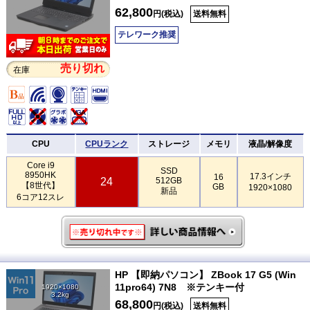
62,800
円(税込)
送料無料
テレワーク推奨
売り切れ
在庫
CPU
CPUランク
ストレージ
メモリ
液晶/解像度
Core i9
SSD
8950HK
17.3インチ
16
24
512GB
【8世代】
GB
1920×1080
新品
6コア12スレ
HP 【即納パソコン】 ZBook 17 G5 (Win
11pro64) 7N8 ※テンキー付
1920×1080
3.2kg
68,800
円(税込)
送料無料