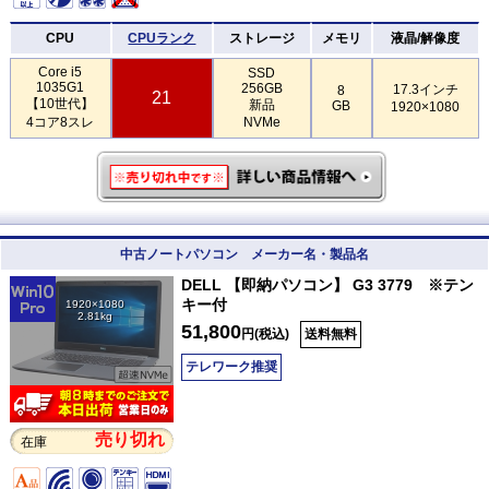
CPU
CPUランク
ストレージ
メモリ
液晶/解像度
Core i5
SSD
1035G1
256GB
17.3インチ
8
21
【10世代】
新品
GB
1920×1080
4コア8スレ
NVMe
中古ノートパソコン メーカー名・製品名
DELL 【即納パソコン】 G3 3779 ※テン
キー付
1920×1080
2.81kg
51,800
円(税込)
送料無料
テレワーク推奨
売り切れ
在庫