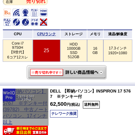
売り切れ
在庫
CPU
CPUランク
ストレージ
メモリ
液晶/解像度
Core i7
HDD
9750H
17.3インチ
1000GB
16
25
【9世代】
SSD
GB
1920×1080
512GB
6コア12スレ
DELL 【即納パソコン】INSPIRON 17 576
7 ※テンキー付
1920×1080
3.09kg
62,500
円(税込)
送料無料
テレワーク推奨