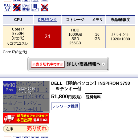
CPU
CPUランク
ストレージ
メモリ
液晶/解像度
Core i7
HDD
8750H
17.3インチ
1000GB
16
24
【8世代】
SSD
GB
1920×1080
256GB
6コア12スレ
Core i7(8世代)
DELL 【即納パソコン】INSPIRON 3793
※テンキー付
1920×1080
2.79kg
51,800
円(税込)
送料無料
テレワーク推奨
売り切れ
在庫