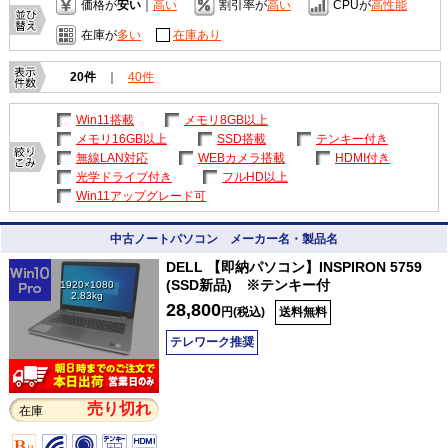
価格が
安い
｜
高い
割引率が
高い
CPUが
高性能
在庫が
多い
在庫あり
20件
｜
40件
Win11搭載
メモリ8GB以上
メモリ16GB以上
SSD搭載
テンキー付き
無線LAN対応
WEBカメラ搭載
HDMI付き
光学ドライブ付き
フルHD以上
Win11アップグレード可
中古ノートパソコン メーカー名・製品名
DELL 【即納パソコン】INSPIRON 5759
(SSD新品) ※テンキー付
1920×1080
2.83kg
28,800
円(税込)
送料無料
テレワーク推奨
売り切れ
在庫