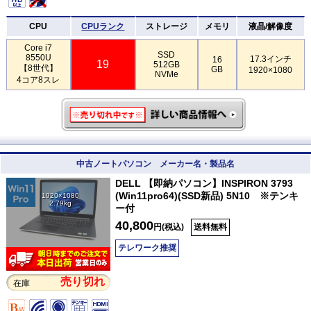
CPU
CPUランク
ストレージ
メモリ
液晶/解像度
Core i7
SSD
8550U
17.3インチ
16
19
512GB
【8世代】
GB
1920×1080
NVMe
4コア8スレ
中古ノートパソコン メーカー名・製品名
DELL 【即納パソコン】INSPIRON 3793
(Win11pro64)(SSD新品) 5N10 ※テンキ
1920×1080
2.79kg
ー付
40,800
円(税込)
送料無料
テレワーク推奨
売り切れ
在庫