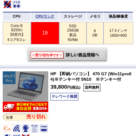
CPU
CPUランク
ストレージ
メモリ
液晶/解像度
Core i5
SSD
8250U
256GB
17.3インチ
8
19
【8世代】
新品
GB
1600×900
4コア8スレ
NVMe
HP 【即納パソコン】 470 G7 (Win11pro6
4)※テンキー付 5N10 ※テンキー付
1600×900
2.36kg
39,800
円(税込)
送料無料
テレワーク推奨
売り切れ
在庫