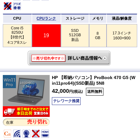
CPU
CPUランク
ストレージ
メモリ
液晶/解像度
Core i5
SSD
8250U
17.3インチ
8
19
512GB
【8世代】
GB
1600×900
新品
4コア8スレ
HP 【即納パソコン】ProBook 470 G5 (W
in11pro64)(SSD新品) 5N8
1600×900
2.5kg
42,000
円(税込)
送料無料
テレワーク推奨
売り切れ
在庫