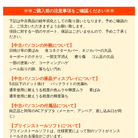
※※ご購入前の注意事項をご確認ください※※
下記は中古商品の経年劣化としての取り扱いとなります。予めご確認の
上、ご注文いただきますようお願い致します。
項目に対する一切のサポート、保証はございませんので、予めご了承く
ださい。
【中古パソコンの外観について】
日焼け等の黄ばみ
各コネクターカバー、ネジカバーの欠品
キーボードのテカリ、一部文字消え
擦り傷
ゴム足の欠品
一部の塗装ハゲ、コーティングハゲ
シール貼りの跡、落ちない汚れ
【中古パソコンの液晶ディスプレイについて】
5点以下のドット抜け
バックライトの光漏れ
通常使用に耐えうる程度の色ムラや輝度ムラ
黄ばみ
通常使用に耐えうる程度の輝度落ち
【中古パソコンの付属品について】
純正品と同等のACアダプタ（メーカー、アンペア、差し込み口が同
じ）
【プリインストールソフトについて】
プリインストールソフトは、仕様変更によって別のソフトがインス
トールされる場合がございます。