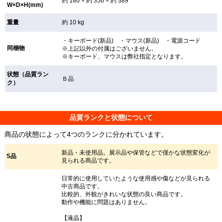
約 180 × 約 356 × 約 389
W×D×H(mm)
重量
約 10 kg
・キーボード(新品) ・マウス(新品) ・電源コード
同梱物
※上記以外の付属はございません。
※キーボード、マウスは弊社指定となります。
状態（品質ラン
Ｂ品
ク）
品質ランクと状態について
商品の状態によって4つのランクに分かれています。
新品・未使用品。展示品や保管などで僅かな状態変化が
S品
見られる商品です。
日常的に使用していたような使用感や傷などが見られる
中古商品です。
比較的、外観がきれいな状態の良い商品です。
動作や機能に問題はありません。
【液晶】