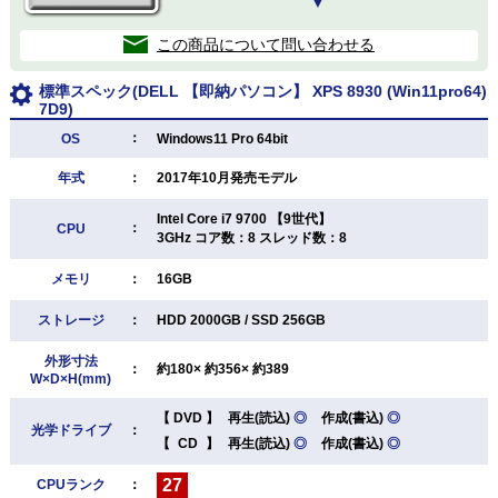
▼
この商品について問い合わせる
標準スペック(DELL 【即納パソコン】 XPS 8930 (Win11pro64)
7D9)
：
OS
Windows11 Pro 64bit
年式
：
2017年10月発売モデル
Intel Core i7 9700 【9世代】
：
CPU
3GHz コア数：8 スレッド数：8
メモリ
：
16GB
ストレージ
：
HDD 2000GB / SSD 256GB
外形寸法
：
約180× 約356× 約389
W×D×H(mm)
【
DVD
】
再生(読込)
◎
作成(書込)
◎
光学ドライブ
：
【
CD
】
再生(読込)
◎
作成(書込)
◎
27
CPUランク
：