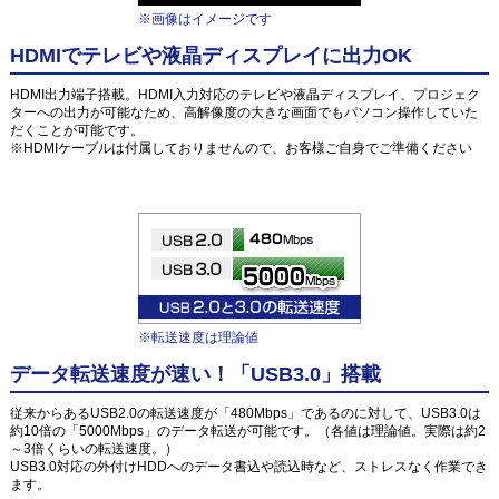
※画像はイメージです
HDMIでテレビや液晶ディスプレイに出力OK
HDMI出力端子搭載。HDMI入力対応のテレビや液晶ディスプレイ、プロジェク
ターへの出力が可能なため、高解像度の大きな画面でもパソコン操作していた
だくことが可能です。
※HDMIケーブルは付属しておりませんので、お客様ご自身でご準備ください
※転送速度は理論値
データ転送速度が速い！「USB3.0」搭載
従来からあるUSB2.0の転送速度が「480Mbps」であるのに対して、USB3.0は
約10倍の「5000Mbps」のデータ転送が可能です。（各値は理論値。実際は約2
～3倍くらいの転送速度。）
USB3.0対応の外付けHDDへのデータ書込や読込時など、ストレスなく作業でき
ます。