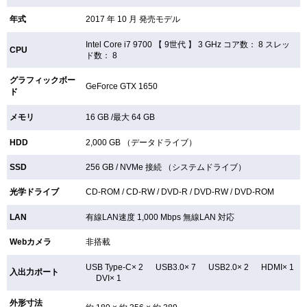
年式
2017 年 10 月 発売モデル
Intel Core i7 9700 【
9世代 】 3 GHz コア数： 8 スレッ
CPU
ド数： 8
グラフィックボー
GeForce GTX 1650
ド
メモリ
16 GB /最大 64 GB
HDD
2,000 GB （データドライブ）
SSD
256 GB /
NVMe 接続 （システムドライブ）
光学ドライブ
CD-ROM /
CD-RW /
DVD-R /
DVD-RW /
DVD-ROM
LAN
有線LAN速度 1,000 Mbps 無線LAN
対応
Webカメラ
非搭載
USB Type-C× 2 USB3.0× 7 USB2.0× 2 HDMI× 1
入出力ポート
DVI× 1
外形寸法