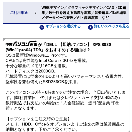
WEBデザイン／グラフィックデザイン／CAD・3D編
ご利用用途
：
集／数千行を超える高度な演算／音楽編集／動画編集
／データベース管理／AI・高速演算 など
オプションを選択する
詳しいスペックを見る
が「DELL 【即納パソコン】 XPS 8930
(Win11pro64) 7D9」をおすすめする理由は？
OSは最新版Windows11 Proです。
CPUには高性能なIntel Core i7 3GHzを搭載。
十分な容量のメモリ16GBを搭載。
ハードディスクは2000GB。
記憶装置には従来のHDDよりも高いパフォーマンスと省電力性、
堅牢性を兼ね備えたSSD256GBを採用。
このパソコンは0時～8時までのご注文の場合、当日出荷いたしま
す。(弊社営業日、代引またはクレジットカード支払い時のみ)
銀行振込でお支払いの場合は「入金確認後、翌日(翌営業日)出
荷」となります。
【オプションをご注文時のご注意】
メモリ、HDD、Officeをオプションよりご注文の際は通常商品の
納期となります。予めご了承ください。