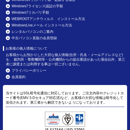
Windows7ライセンス認証の手順
Windows7リカバリ手順
WEBROOTアンチウィルス インストール方法
WindowsLiveメール インストール方法
レンタルパソコンのご案内
中古パソコン直販の会員登録
お客様の個人情報について
お客様からお預かりした大切な個人情報(住所・氏名・メールアドレスなど)
を、 裁判所・警察機関等・公共機関からの提出要請があった場合以外、第三
者に譲渡または利用する事は一切ございません。
プライバシーポリシー
会員規約
当サイトはSSL暗号化通信に対応しております。ご注文内容やクレジットカ
ード番号(EMV 3-Dセキュア対応済)など、お客様の大切な情報は暗号化して
送信されます。第三者から解読できないようになっております。