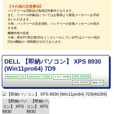
【その他の注意事項】
バッテリーは消耗品の為保証対象外となります。
また、リコール対象品についてはお客様より製造メーカーへお手続
きいただきます。
※例：バッテリーの完全消耗、バッテリーの交換メッセージが表示
する等。
機種特有の症状
※例：再生PC用正規OSをインストールしているPCはメーカー純正
OSの機能が一部制限がされております。
DELL 【即納パソコン】 XPS 8930
(Win11pro64) 7D9
Windows11 Pro
Intel Core i7 3GHz
HDD 2000GB
メモリ 16GB
SSD 256GB
無線LAN