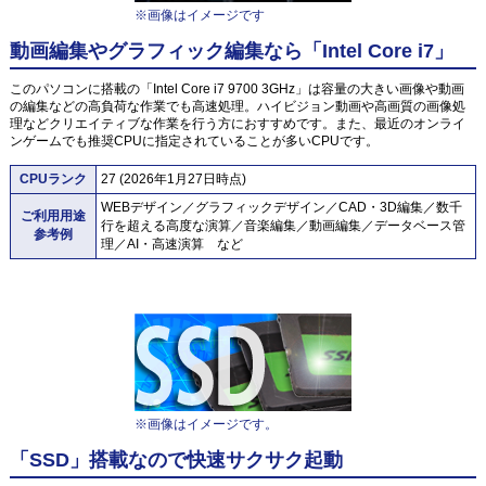
※画像はイメージです
動画編集やグラフィック編集なら「Intel Core i7」
このパソコンに搭載の「Intel Core i7 9700 3GHz」は容量の大きい画像や動画
の編集などの高負荷な作業でも高速処理。ハイビジョン動画や高画質の画像処
理などクリエイティブな作業を行う方におすすめです。また、最近のオンライ
ンゲームでも推奨CPUに指定されていることが多いCPUです。
CPUランク
27 (2026年1月27日時点)
WEBデザイン／グラフィックデザイン／CAD・3D編集／数千
ご利用用途
行を超える高度な演算／音楽編集／動画編集／データベース管
参考例
理／AI・高速演算 など
※画像はイメージです。
「SSD」搭載なので快速サクサク起動