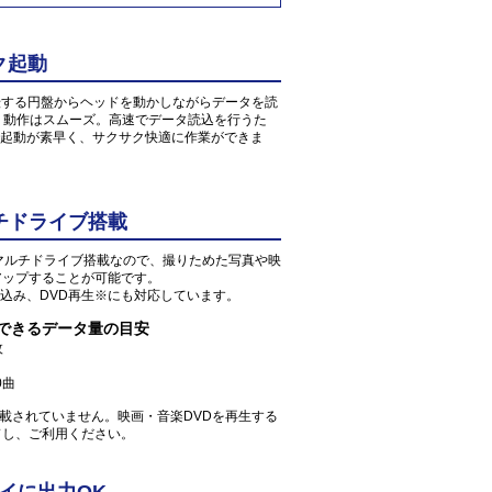
ク起動
転する円盤からヘッドを動かしながらデータを読
、動作はスムーズ。高速でデータ読込を行うた
起動が素早く、サクサク快適に作業ができま
チドライブ搭載
Dマルチドライブ搭載なので、撮りためた写真や映
アップすることが可能です。
込み、DVD再生※にも対応しています。
存できるデータ量の目安
枚
0曲
が搭載されていません。映画・音楽DVDを再生する
ドし、ご利用ください。