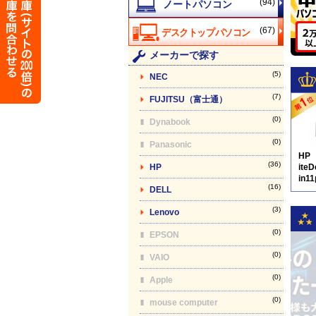
(94)
(67)
メーカーで探す
(5)
NEC
(7)
FUJITSU（富士通）
(0)
Dynabook
(0)
Panasonic
HP
(36)
HP
ite
in1
(16)
DELL
D8
(3)
Lenovo
(0)
EPSON
(0)
VAIO
(0)
Apple
(0)
mouse computer