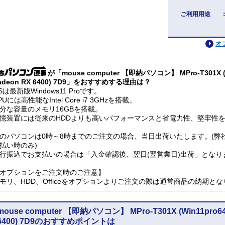
ご利用用途
オ
が「mouse computer 【即納パソコン】 MPro-T301X (W
adeon RX 6400) 7D9」をおすすめする理由は？
Sは最新版Windows11 Proです。
PUには高性能なIntel Core i7 3GHzを搭載。
分な容量のメモリ16GBを搭載。
憶装置には従来のHDDよりも高いパフォーマンスと省電力性、堅牢性を兼
のパソコンは0時～8時までのご注文の場合、当日出荷いたします。(弊
払い時のみ)
行振込でお支払いの場合は「入金確認後、翌日(翌営業日)出荷」となり
オプションをご注文時のご注意】
モリ、HDD、Officeをオプションよりご注文の際は通常商品の納期と
mouse computer 【即納パソコン】 MPro-T301X (Win11pro6
6400) 7D9のおすすめポイントは