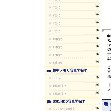
(0)
6世代
(0)
7世代
(0)
8世代
(0)
9世代
(0)
10世代
R
O
(0)
11世代
C
十
(0)
12世代
記
(0)
13世代
こ
標準メモリ容量で探す
支
銀
(0)
8GB以上
【
(0)
16GB以上
メ
(0)
32GB以上
SSD/HDD容量で探す
(0)
SSD 120GB以上