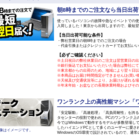
朝8時までのご注文なら当日出荷
使っているパソコンの故障や急なイベントでの使
入荷しました！東京から出荷しますので、最短翌
【当日出荷可能な条件】
・弊社営業日の朝8時までのご注文の場合
・代金引換またはクレジットカードでお支払いい
【必ずご確認ください】
※土日祝日の弊社休業日のご注文は翌営業日の出
※銀行振込でお支払いいただいた場合は弊社にて
※東京都からの出荷のため、地域により翌々日以
※本商品はお届け時間指定ができません(お買い
※天候及び交通状況等により、お届けが遅れる場
※年末年始・お盆などの長期休業時期およびその
ワンランク上の高性能マシン「
「安定駆動」「高速処理」「高負荷耐性」を誇る
タセンターの役割で使われ、PCのワンランク上
今ではWindowsで動作するモデルが多数登場
したハイエンドPCとして多くのユーザーに愛さ
像はイメージです。
WindowsのOS環境で設計されているので、通