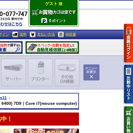
ゲスト
様
0
ポイント
グイン
送料
支払い方法
領収書
s11
00) 7D9｜Core i7(mouse computer)
供中！