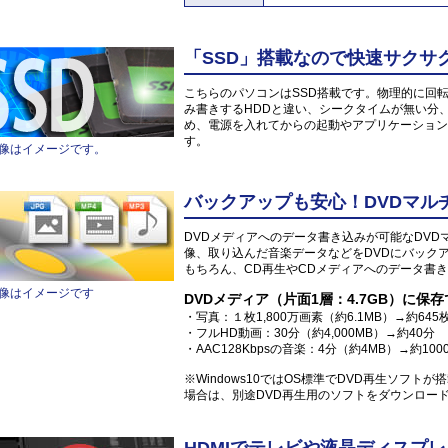
「SSD」搭載なので快速サクサ
こちらのパソコンはSSD搭載です。物理的に回
み書きするHDDと違い、シークタイムが無い分
め、電源を入れてからの起動やアプリケーション
す。
像はイメージです。
バックアップも安心！DVDマル
DVDメディアへのデータ書き込みが可能なDV
像、取り込んだ音楽データなどをDVDにバック
もちろん、CD再生やCDメディアへのデータ書き
像はイメージです
DVDメディア（片面1層：4.7GB）に保
・写真：１枚1,800万画素（約6.1MB）→約645
・フルHD動画：30分（約4,000MB）→約40分
・AAC128Kbpsの音楽：4分（約4MB）→約100
※Windows10ではOS標準でDVD再生ソフト
場合は、別途DVD再生用のソフトをダウンロー