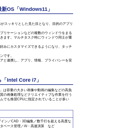
S「Windows11」
ン表示がスッキリとした見た目となり、目的のアプリ
プリケーションなどの複数のウィンドウをまる
きます。マルチタスク時にウィンドウ同士が重
好みにカスタマイズできるようになり、タッチ
ンです。
アと連携し、アプリ、情報、プライバシーを安
el Core i7」
0 3GHz」は容量の大きい画像や動画の編集などの高負
質の画像処理などクリエイティブな作業を行う
ムでも推奨CPUに指定されていることが多い
ザイン／CAD・3D編集／数千行を超える高度な
タベース管理／AI・高速演算 など