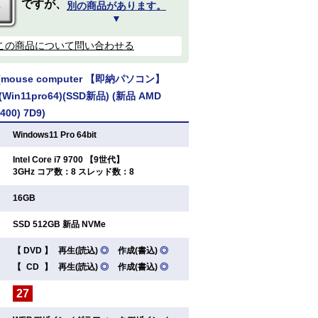
ですが、
別の商品があります。
▼
この商品について問い合わせる
ouse computer 【即納パソコン】
 (Win11pro64)(SSD新品) (新品 AMD
400) 7D9)
：
Windows11 Pro 64bit
Intel Core i7 9700 【9世代】
：
3GHz コア数：8 スレッド数：8
：
16GB
：
SSD 512GB 新品 NVMe
【
DVD
】
再生(読込)
◎
作成(書込)
◎
：
【
CD
】
再生(読込)
◎
作成(書込)
◎
27
：