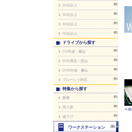
(0)
20台以上
(0)
30台以上
(0)
40台以上
(0)
50台以上
ドライブから探す
(0)
CD作成・書込
(0)
DVD再生・読込
(0)
DVD作成・書込
(0)
ブルーレイ対応
特集から探す
(0)
新着
(0)
再入荷
※画
(0)
値下げ
(8)