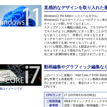
直感的なデザインを取り入れた最新O
Windows11 Pro 64bitインストールモデル。
Windows11ではスタートメニューのアイコ
ケーションが探しやすくなりました。
スナップアシスト機能が強化され、ブラウザやア
でタイルのように画面内にピタッと置くことがで
なり合うことがなく、作業がしやすくなります。
タッチキーボードのテーマやキーのサイズを自分
パネル操作でも使いやすくなっています。
モバイル環境に慣れた方にも馴染みやすいデザイ
セキュリティもより強化されており、ハードウェ
全に保つ多層防御を実装して設計されています。
動画編集やグラフィック編集なら「Int
このパソコンに搭載の「Intel Core i7 970
荷な作業でも高速処理。ハイビジョン動画や高画
方におすすめです。また、最近のオンラインゲー
CPUです。
像はイメージです
CPUランク
27 (2025年6月26日時点)
ご利用用途
WEBデザイン／グラフィックデ
参考例
演算／音楽編集／動画編集／デー