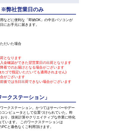
 ※弊社営業日のみ
用などに便利な「即納OK」の中古パソコンが
日にお手元に届きます。
ただいた場合
荷となります
入金確認ができた翌営業日の出荷となります
降着でのお届けとなる場合がございます
物カゴで指定いただいても適用されません)
合がございます
前後では当日出荷できない場合がございます
ワークステーション」
ワークステーション。かつてはサーバーやデー
のコンピュータとして位置づけられていた。昨
しており、技術計算やクリエイティブな作業に特化
れています。 このワークステーションは
常のPCと遜色なくご利用頂けます。