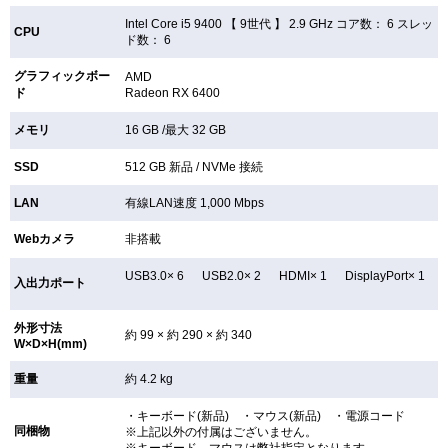
Intel Core i5 9400 【
9世代 】 2.9 GHz コア数： 6 スレッ
CPU
ド数： 6
グラフィックボー
AMD
ド
Radeon RX 6400
メモリ
16 GB /最大 32 GB
SSD
512 GB
新品 /
NVMe 接続
LAN
有線LAN速度 1,000 Mbps
Webカメラ
非搭載
USB3.0× 6 USB2.0× 2 HDMI× 1 DisplayPort× 1
入出力ポート
外形寸法
約 99 × 約 290 × 約 340
W×D×H(mm)
重量
約 4.2 kg
・キーボード(新品) ・マウス(新品) ・電源コード
同梱物
※上記以外の付属はございません。
※キーボード、マウスは弊社指定となります。