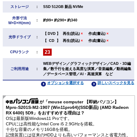
ストレージ
：
SSD 512GB 新品 NVMe
外形寸法
：
約99× 約290× 約340
W×D×H(mm)
【
DVD
】
再生(読込)
×
作成(書込)
×
光学ドライブ
：
【
CD
】
再生(読込)
×
作成(書込)
×
23
CPUランク
：
WEBデザイン／グラフィックデザイン／CAD・3D編
ご利用用途
：
集／数千行を超える高度な演算／音楽編集／動画編集
／データベース管理／AI・高速演算 など
オプションを選択する
詳しいスペックを見る
が「mouse computer 【即納パソコン】
Mpro-S201S-M2-1907 (Win11pro64)(SSD新品) (AMD Radeon
RX 6400) 5D9」をおすすめする理由は？
OSは最新版Windows11 Proです。
CPUには高性能なIntel Core i5 2.9GHzを搭載。
十分な容量のメモリ16GBを搭載。
記憶装置には従来のHDDよりも高いパフォーマンスと省電力性、