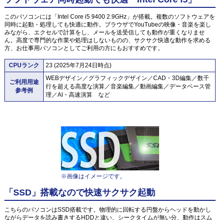
このパソコンには「Intel Core i5 9400 2.9GHz」が搭載。複数のソフトウェアを
同時に起動・処理しても快適に動作。ブラウザでYouTubeの映像・音楽を楽し
みながら、エクセルで計算をし、メールを送受信しても動作が重くなりませ
ん。高度で専門的な作業や処理はしないものの、サクサク快適な動作を求める
方、お仕事用パソコンとしてご利用の方にもおすすめです。
CPUランク
23 (2025年7月24日時点)
WEBデザイン／グラフィックデザイン／CAD・3D編集／数千
ご利用用途
行を超える高度な演算／音楽編集／動画編集／データベース管
参考例
理／AI・高速演算 など
※画像はイメージです。
「SSD」搭載なので快速サクサク起動
こちらのパソコンはSSD搭載です。物理的に回転する円盤からヘッドを動かし
ながらデータを読み書きするHDDと違い、シークタイムが無い分、動作はスム