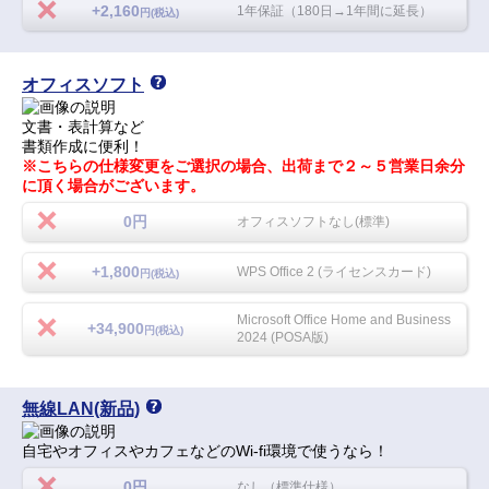
+2,160
1年保証（180日→1年間に延長）
円(税込)
オフィスソフト
文書・表計算など
書類作成に便利！
※こちらの仕様変更をご選択の場合、出荷まで２～５営業日余分
に頂く場合がございます。
0円
オフィスソフトなし(標準)
+1,800
WPS Office 2 (ライセンスカード)
円(税込)
Microsoft Office Home and Business
+34,900
円(税込)
2024 (POSA版)
無線LAN(新品)
自宅やオフィスやカフェなどのWi-fi環境で使うなら！
0円
なし（標準仕様）