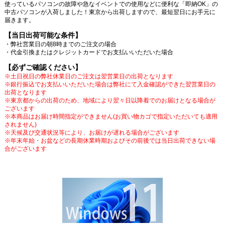
使っているパソコンの故障や急なイベントでの使用などに便利な「即納OK」の
中古パソコンが入荷しました！東京から出荷しますので、最短翌日にお手元に
届きます。
【当日出荷可能な条件】
・弊社営業日の朝8時までのご注文の場合
・代金引換またはクレジットカードでお支払いいただいた場合
【必ずご確認ください】
※土日祝日の弊社休業日のご注文は翌営業日の出荷となります
※銀行振込でお支払いいただいた場合は弊社にて入金確認ができた翌営業日の
出荷となります
※東京都からの出荷のため、地域により翌々日以降着でのお届けとなる場合が
ございます
※本商品はお届け時間指定ができません(お買い物カゴで指定いただいても適用
されません)
※天候及び交通状況等により、お届けが遅れる場合がございます
※年末年始・お盆などの長期休業時期およびその前後では当日出荷できない場
合がございます