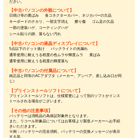
ださい。
【中古パソコンの外観について】
日焼け等の黄ばみ
各コネクターカバー、ネジカバーの欠品
キーボードのテカリ、一部文字消え
擦り傷
ゴム足の欠品
一部の塗装ハゲ、コーティングハゲ
シール貼りの跡、落ちない汚れ
【中古パソコンの液晶ディスプレイについて】
5点以下のドット抜け
バックライトの光漏れ
通常使用に耐えうる程度の色ムラや輝度ムラ
黄ばみ
通常使用に耐えうる程度の輝度落ち
【中古パソコンの付属品について】
純正品と同等のACアダプタ（メーカー、アンペア、差し込み口が同
じ）
【プリインストールソフトについて】
プリインストールソフトは、仕様変更によって別のソフトがインス
トールされる場合がございます。
【その他の注意事項】
バッテリーは消耗品の為保証対象外となります。
また、リコール対象品についてはお客様より製造メーカーへお手続
きいただきます。
※例：バッテリーの完全消耗、バッテリーの交換メッセージが表示
する等。