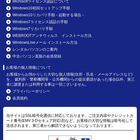
Microsoftライセンス認証について
Windows10初回セットアップ手順
Windows10リカバリ手順－起動する場合－
Windows7ライセンス認証の手順
Windows7リカバリ手順
WEBROOTアンチウィルス インストール方法
WindowsLiveメール インストール方法
レンタルパソコンのご案内
中古パソコン直販の会員登録
お客様の個人情報について
お客様からお預かりした大切な個人情報(住所・氏名・メールアドレスなど)
を、 裁判所・警察機関等・公共機関からの提出要請があった場合以外、第三
者に譲渡または利用する事は一切ございません。
プライバシーポリシー
会員規約
当サイトはSSL暗号化通信に対応しております。ご注文内容やクレジットカ
ード番号(EMV 3-Dセキュア対応済)など、お客様の大切な情報は暗号化して
送信されます。第三者から解読できないようになっております。