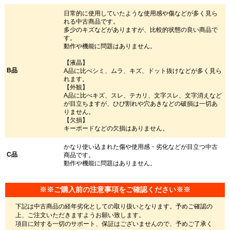
日常的に使用していたような使用感や傷などが多く見ら
れる中古商品です。
多少のキズなどがありますが、比較的状態の良い商品で
す。
動作や機能に問題はありません。
【液晶】
B品
A品に比べシミ、ムラ、キズ、ドット抜けなどが多く見ら
れます。
【外観】
A品に比べキズ、スレ、テカリ、文字スレ、文字消えなど
が目立ちますが、ひび割れや穴あきなどの破損は一切あ
りません。
【欠損】
キーボードなどの欠損はありません。
かなり使い込まれた傷や使用感・劣化などが目立つ中古
C品
商品です。
動作や機能に問題はありません。
※※ご購入前の注意事項をご確認ください※※
下記は中古商品の経年劣化としての取り扱いとなります。予めご確認の
上、ご注文いただきますようお願い致します。
項目に対する一切のサポート、保証はございませんので、予めご了承く