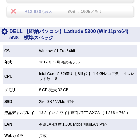
+12,980
8GB → 16GBメモリ
円(税込)
DELL 【即納パソコン】Latitude 5300 (Win11pro64)
5N8 標準スペック
OS
Windows11 Pro 64bit
年式
2019 年 5 月 発売モデル
Intel Core i5 8265U 【
8世代 】 1.6 GHz コア数： 4 スレ
CPU
ッド数： 8
メモリ
8 GB /最大 32 GB
SSD
256 GB /
NVMe 接続
液晶ディスプレイ
13.3 インチ
ワイド画面 /
TFT
WXGA （ 1,366 × 768 ）
LAN
有線LAN速度 1,000 Mbps 無線LAN
対応
Webカメラ
搭載