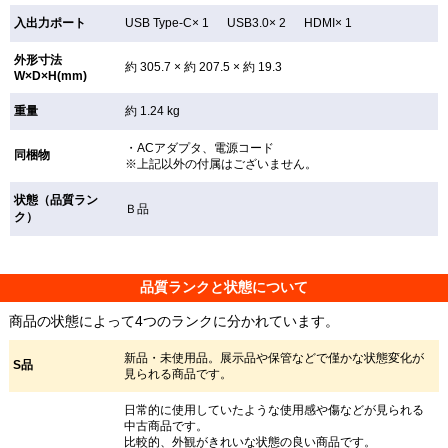
入出力ポート
USB Type-C× 1 USB3.0× 2 HDMI× 1
外形寸法
約 305.7 × 約 207.5 × 約 19.3
W×D×H(mm)
重量
約 1.24 kg
・ACアダプタ、電源コード
同梱物
※上記以外の付属はございません。
状態（品質ラン
Ｂ品
ク）
品質ランクと状態について
商品の状態によって4つのランクに分かれています。
新品・未使用品。展示品や保管などで僅かな状態変化が
S品
見られる商品です。
日常的に使用していたような使用感や傷などが見られる
中古商品です。
比較的、外観がきれいな状態の良い商品です。