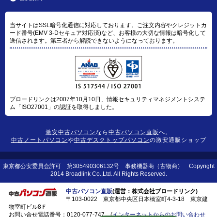
当サイトはSSL暗号化通信に対応しております。ご注文内容やクレジットカ
ード番号(EMV 3-Dセキュア対応済)など、お客様の大切な情報は暗号化して
送信されます。第三者から解読できないようになっております。
ブロードリンクは2007年10月10日、情報セキュリティマネジメントシステ
ム「ISO27001」の認証を取得しました。
激安中古パソコン
なら
中古パソコン直販
へ。
中古ノートパソコン
や
中古デスクトップパソコン
の激安通販ショップ
東京都公安委員会許可 第305490306132号 事務機器商（古物商） Copyright
2014 Broadlink Co.,Ltd. All Rights Reserved.
中古パソコン直販
(運営：株式会社ブロードリンク)
〒103-0022 東京都中央区日本橋室町4-3-18 東京建
物室町ビル8Ｆ
お問い合せ電話番号：
0120-077-747
(
インターネットからのお問い合わせ