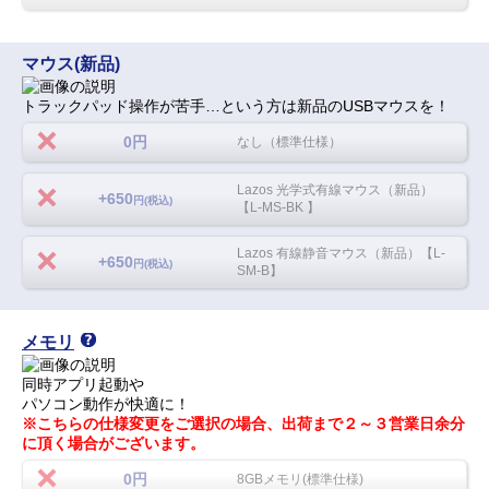
マウス(新品)
トラックパッド操作が苦手…という方は新品のUSBマウスを！
0円
なし（標準仕様）
Lazos 光学式有線マウス（新品）
+650
円(税込)
【L-MS-BK 】
Lazos 有線静音マウス（新品）【L-
+650
円(税込)
SM-B】
メモリ
同時アプリ起動や
パソコン動作が快適に！
※こちらの仕様変更をご選択の場合、出荷まで２～３営業日余分
に頂く場合がございます。
0円
8GBメモリ(標準仕様)