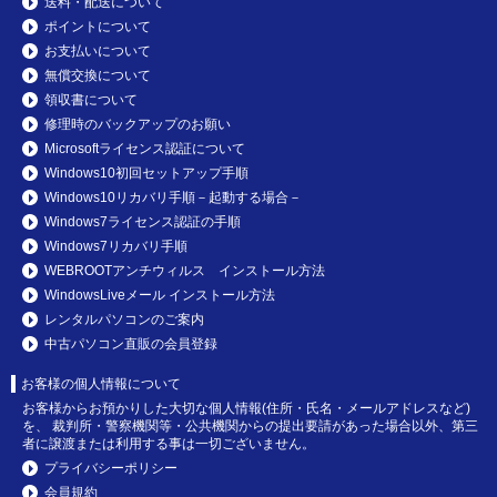
送料・配送について
ポイントについて
お支払いについて
無償交換について
領収書について
修理時のバックアップのお願い
Microsoftライセンス認証について
Windows10初回セットアップ手順
Windows10リカバリ手順－起動する場合－
Windows7ライセンス認証の手順
Windows7リカバリ手順
WEBROOTアンチウィルス インストール方法
WindowsLiveメール インストール方法
レンタルパソコンのご案内
中古パソコン直販の会員登録
お客様の個人情報について
お客様からお預かりした大切な個人情報(住所・氏名・メールアドレスなど)
を、 裁判所・警察機関等・公共機関からの提出要請があった場合以外、第三
者に譲渡または利用する事は一切ございません。
プライバシーポリシー
会員規約