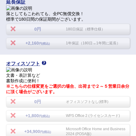
延長保証
落としてもこわれても、全PC無償交換！
標準で180日間の保証期間がございます。
0円
180日保証（標準仕様）
+2,160
1年保証（180日→1年間に延長）
円(税込)
オフィスソフト
文書・表計算など
書類作成に便利！
※こちらの仕様変更をご選択の場合、出荷まで２～５営業日余分
に頂く場合がございます。
0円
オフィスソフトなし(標準)
+1,800
WPS Office 2 (ライセンスカード)
円(税込)
Microsoft Office Home and Business
+34,900
円(税込)
2024 (POSA版)