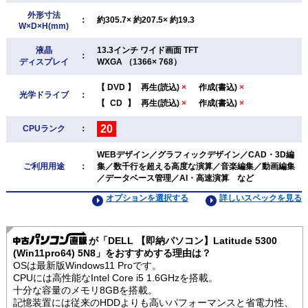
外形寸法
：
約305.7× 約207.5× 約19.3
W×D×H(mm)
液晶
13.3インチ ワイド画面 TFT
：
ディスプレイ
WXGA （1366× 768）
【
DVD
】
再生(読込)
×
作成(書込)
×
光学ドライブ
：
【
CD
】
再生(読込)
×
作成(書込)
×
20
CPUランク
：
WEBデザイン／グラフィックデザイン／CAD・3D編
ご利用用途
：
集／数千行を超える高度な演算／音楽編集／動画編集
／データベース管理／AI・高速演算 など
オプションを選択する
詳しいスペックを見る
が「DELL 【即納パソコン】Latitude 5300
(Win11pro64) 5N8」をおすすめする理由は？
OSは最新版Windows11 Proです。
CPUには高性能なIntel Core i5 1.6GHzを搭載。
十分な容量のメモリ8GBを搭載。
記憶装置には従来のHDDよりも高いパフォーマンスと省電力性、