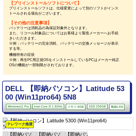
【プリインストールソフトについて】
プリインストールソフトは、仕様変更によって別のソフトがインス
トールされる場合がございます。
【その他の注意事項】
バッテリーは消耗品の為保証対象外となります。
また、リコール対象品についてはお客様より製造メーカーへお手続
きいただきます。
※例：バッテリーの完全消耗、バッテリーの交換メッセージが表示
する等。
機種特有の症状
※例：再生PC用正規OSをインストールしているPCはメーカー純正
OSの機能が一部制限がされております。
DELL 【即納パソコン】Latitude 53
00 (Win11pro64) 5N8
Windows11 Pro
Intel Core i5 1.6GHz
SSD 256GB
メモリ 8GB
無線LAN
テレワーク推奨