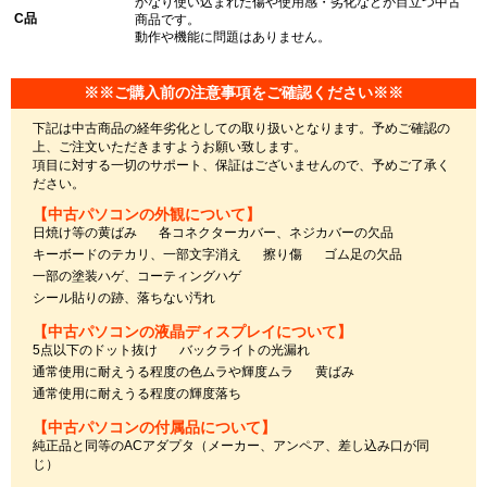
かなり使い込まれた傷や使用感・劣化などが目立つ中古
C品
商品です。
動作や機能に問題はありません。
※※ご購入前の注意事項をご確認ください※※
下記は中古商品の経年劣化としての取り扱いとなります。予めご確認の
上、ご注文いただきますようお願い致します。
項目に対する一切のサポート、保証はございませんので、予めご了承く
ださい。
【中古パソコンの外観について】
日焼け等の黄ばみ
各コネクターカバー、ネジカバーの欠品
キーボードのテカリ、一部文字消え
擦り傷
ゴム足の欠品
一部の塗装ハゲ、コーティングハゲ
シール貼りの跡、落ちない汚れ
【中古パソコンの液晶ディスプレイについて】
5点以下のドット抜け
バックライトの光漏れ
通常使用に耐えうる程度の色ムラや輝度ムラ
黄ばみ
通常使用に耐えうる程度の輝度落ち
【中古パソコンの付属品について】
純正品と同等のACアダプタ（メーカー、アンペア、差し込み口が同
じ）