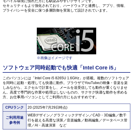
モバイル環境に慣れた方にも馴染みやすいデザインです。
セキュリティもより強化されており、ハードウェアと連携し、アプリ、情報、
プライバシーを安全に保つ多層防御を実装して設計されています。
※画像はイメージです
ソフトウェア同時起動でも快適「Intel Core i5」
このパソコンには「Intel Core i5 8265U 1.6GHz」が搭載。複数のソフトウェア
を同時に起動・処理しても快適に動作。ブラウザでYouTubeの映像・音楽を楽
しみながら、エクセルで計算をし、メールを送受信しても動作が重くなりませ
ん。高度で専門的な作業や処理はしないものの、サクサク快適な動作を求める
方、お仕事用パソコンとしてご利用の方にもおすすめです。
CPUランク
20 (2025年7月29日時点)
WEBデザイン／グラフィックデザイン／CAD・3D編集／数千
ご利用用途
行を超える高度な演算／音楽編集／動画編集／データベース管
参考例
理／AI・高速演算 など