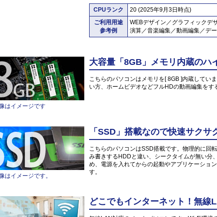
CPUランク
20 (2025年9月3日時点)
ご利用用途
WEBデザイン／グラフィックデ
参考例
演算／音楽編集／動画編集／デー
大容量「8GB」メモリ内蔵のハ
こちらのパソコンはメモリを[ 8GB ]内蔵していま
い方、ホームビデオなどフルHDの動画編集をす
像はイメージです
「SSD」搭載なので快速サクサ
こちらのパソコンはSSD搭載です。物理的に回
み書きするHDDと違い、シークタイムが無い分
め、電源を入れてからの起動やアプリケーション
す。
像はイメージです。
どこでもインターネット！無線L