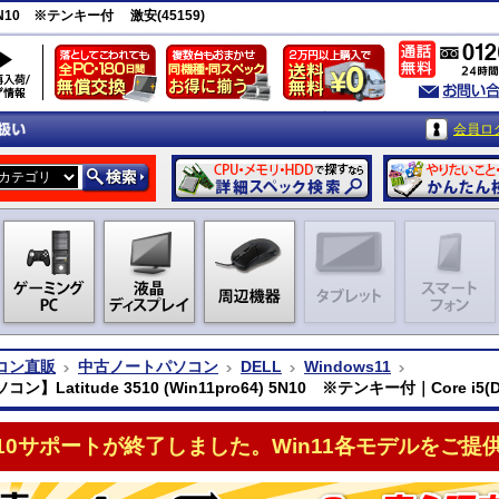
) 5N10 ※テンキー付 激安(45159)
会員ロ
コン直販
中古ノートパソコン
DELL
Windows11
ン】Latitude 3510 (Win11pro64) 5N10 ※テンキー付｜Core i5(D
n10サポートが終了しました。Win11各モデルをご提