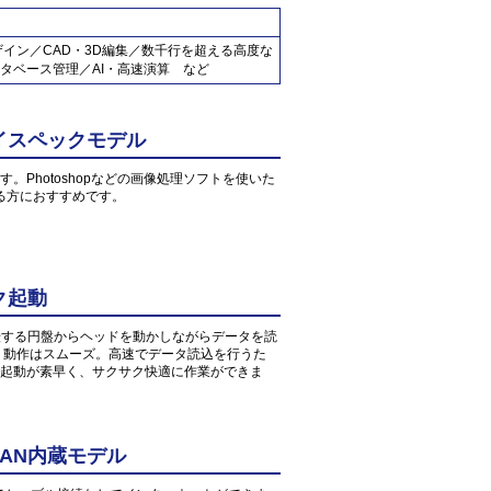
ザイン／CAD・3D編集／数千行を超える高度な
タベース管理／AI・高速演算 など
イスペックモデル
す。Photoshopなどの画像処理ソフトを使いた
る方におすすめです。
ク起動
転する円盤からヘッドを動かしながらデータを読
、動作はスムーズ。高速でデータ読込を行うた
起動が素早く、サクサク快適に作業ができま
AN内蔵モデル