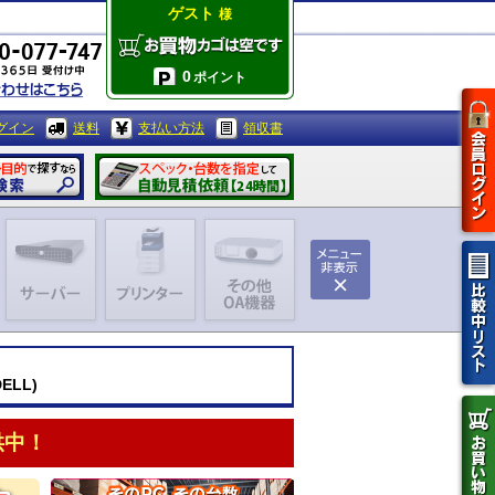
ゲスト
様
0
ポイント
グイン
送料
支払い方法
領収書
ELL)
供中！