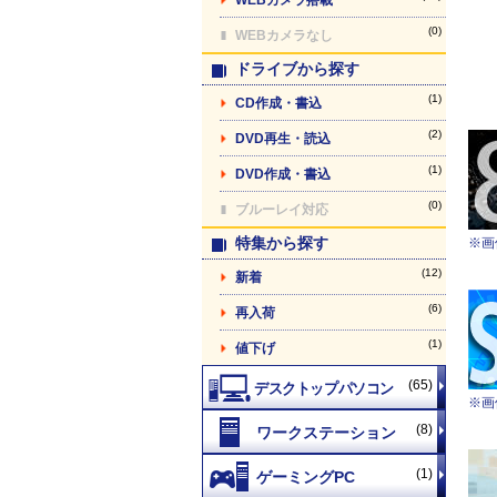
(0)
WEBカメラなし
ドライブから探す
(1)
CD作成・書込
(2)
DVD再生・読込
(1)
DVD作成・書込
(0)
ブルーレイ対応
特集から探す
※画
(12)
新着
(6)
再入荷
(1)
値下げ
(65)
※画
(8)
(1)