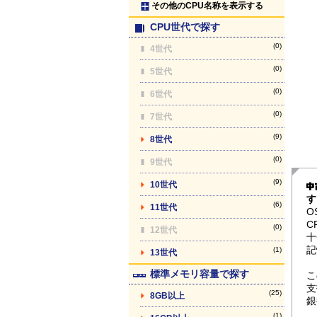
その他のCPU名称を表示する
CPU世代で探す
(0)
4世代
(0)
5世代
(0)
6世代
(0)
7世代
(9)
8世代
(0)
9世代
(9)
10世代
す
(6)
11世代
O
C
(0)
12世代
十
記
(1)
13世代
標準メモリ容量で探す
こ
支
(25)
8GB以上
銀
(1)