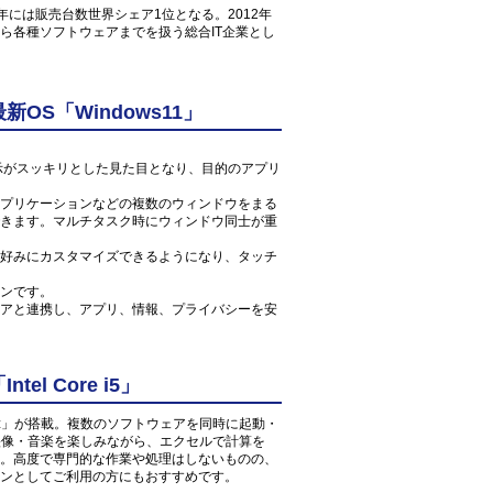
1年には販売台数世界シェア1位となる。2012年
ら各種ソフトウェアまでを扱う総合IT企業とし
S「Windows11」
ン表示がスッキリとした見た目となり、目的のアプリ
プリケーションなどの複数のウィンドウをまる
きます。マルチタスク時にウィンドウ同士が重
好みにカスタマイズできるようになり、タッチ
ンです。
アと連携し、アプリ、情報、プライバシーを安
l Core i5」
 1.7GHz」が搭載。複数のソフトウェアを同時に起動・
の映像・音楽を楽しみながら、エクセルで計算を
。高度で専門的な作業や処理はしないものの、
ンとしてご利用の方にもおすすめです。