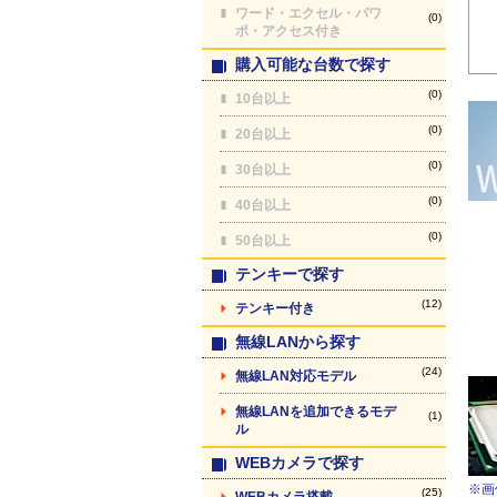
ワード・エクセル・パワ
(0)
ポ・アクセス付き
購入可能な台数で探す
(0)
10台以上
(0)
20台以上
(0)
30台以上
(0)
40台以上
(0)
50台以上
テンキーで探す
(12)
テンキー付き
無線LANから探す
(24)
無線LAN対応モデル
無線LANを追加できるモデ
(1)
ル
WEBカメラで探す
※画
(25)
WEBカメラ搭載