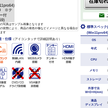
の写真はサンプル画像となります
標準スペック(D
の状態により、商品の発色や傷などイメージと異なる場合が
ます
(Win11pro
能・仕様
（アイコンタッチで詳細説明あり）
OS
年式
CPU
メモリ
ストレージ
外形寸法
W×D×H(mm)
液晶
ディスプレイ