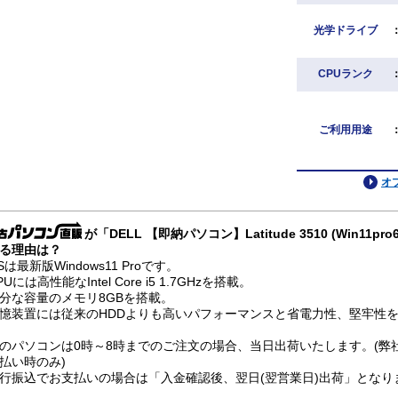
光学ドライブ
CPUランク
ご利用用途
オ
が「DELL 【即納パソコン】Latitude 3510 (Win11
る理由は？
Sは最新版Windows11 Proです。
PUには高性能なIntel Core i5 1.7GHzを搭載。
分な容量のメモリ8GBを搭載。
憶装置には従来のHDDよりも高いパフォーマンスと省電力性、堅牢性を兼
のパソコンは0時～8時までのご注文の場合、当日出荷いたします。(弊
払い時のみ)
行振込でお支払いの場合は「入金確認後、翌日(翌営業日)出荷」となり