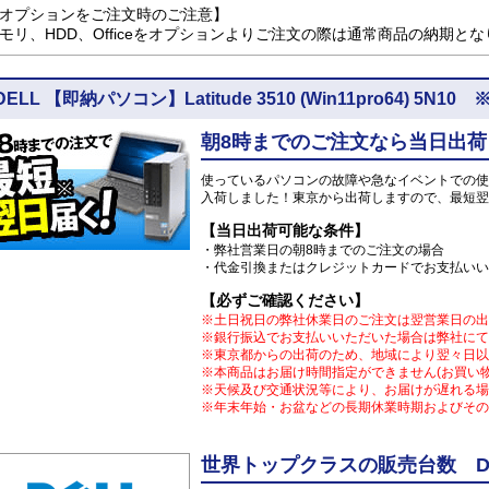
オプションをご注文時のご注意】
モリ、HDD、Officeをオプションよりご注文の際は通常商品の納期と
DELL 【即納パソコン】Latitude 3510 (Win11pro64)
朝8時までのご注文なら当日出荷
使っているパソコンの故障や急なイベントでの使
入荷しました！東京から出荷しますので、最短翌
【当日出荷可能な条件】
・弊社営業日の朝8時までのご注文の場合
・代金引換またはクレジットカードでお支払いい
【必ずご確認ください】
※土日祝日の弊社休業日のご注文は翌営業日の出
※銀行振込でお支払いいただいた場合は弊社にて
※東京都からの出荷のため、地域により翌々日以
※本商品はお届け時間指定ができません(お買い
※天候及び交通状況等により、お届けが遅れる場
※年末年始・お盆などの長期休業時期およびその
世界トップクラスの販売台数 DE