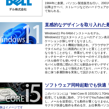
1984年に創業。パソコン製造販売を行い、200
以降はサーバ、ストレージなどのハードウェアか
て知られる。
直感的なデザインを取り入れた最新O
Windows11 Pro 64bitインストールモデル。
Windows11ではスタートメニューのアイコ
ケーションが探しやすくなりました。
スナップアシスト機能が強化され、ブラウザやア
でタイルのように画面内にピタッと置くことがで
なり合うことがなく、作業がしやすくなります。
タッチキーボードのテーマやキーのサイズを自分
パネル操作でも使いやすくなっています。
モバイル環境に慣れた方にも馴染みやすいデザイ
セキュリティもより強化されており、ハードウェ
全に保つ多層防御を実装して設計されています。
ソフトウェア同時起動でも快適「Inte
このパソコンには「Intel Core i5 10310U
処理しても快適に動作。ブラウザでYouTube
し、メールを送受信しても動作が重くなりません
サクサク快適な動作を求める方、お仕事用パソコ
像はイメージです