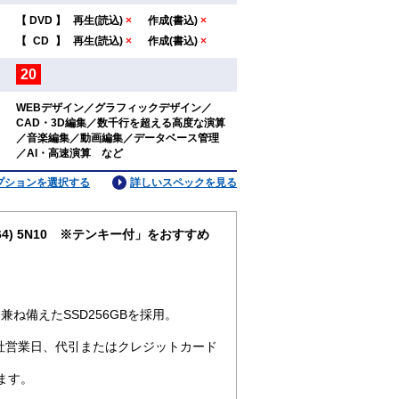
【
DVD
】
再生(読込)
×
作成(書込)
×
：
【
CD
】
再生(読込)
×
作成(書込)
×
20
：
WEBデザイン／グラフィックデザイン／
CAD・3D編集／数千行を超える高度な演算
：
／音楽編集／動画編集／データベース管理
／AI・高速演算 など
プションを選択する
詳しいスペックを見る
pro64) 5N10 ※テンキー付」をおすすめ
ね備えたSSD256GBを採用。
社営業日、代引またはクレジットカード
ます。