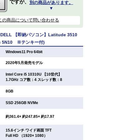
ですが、
別の商品があります。
▼
この商品について問い合わせる
ELL 【即納パソコン】Latitude 3510
64) 5N10 ※テンキー付)
：
Windows11 Pro 64bit
：
2020年5月発売モデル
Intel Core i5 10310U 【10世代】
：
1.7GHz コア数：4 スレッド数：8
：
8GB
：
SSD 256GB NVMe
：
約361.4× 約247.85× 約17.97
15.6インチ ワイド画面 TFT
：
Full HD （1920× 1080）