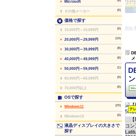
(8)
Microsoft
【最終更新】26/08
(0)
その他メーカー
価格で探す
(0)
10,000円～19,999円
(10)
20,000円～29,999円
(8)
30,000円～39,999円
D
(6)
メ
40,000円～49,999円
(1)
D
50,000円～59,999円
ン
(0)
60,000円～69,999円
(0)
70,000円以上
Win
OSで探す
(25)
Windows11
テ
(0)
Windows10
液晶ディスプレイの大きさで
探す