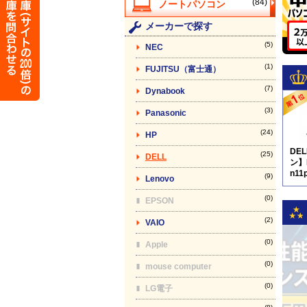
(84)
メーカーで探す
(5)
NEC
(1)
FUJITSU（富士通）
(7)
Dynabook
(3)
Panasonic
(24)
HP
DE
(25)
DELL
ン】L
n11
(9)
Lenovo
N8
(0)
EPSON
(2)
VAIO
(0)
Apple
(0)
mouse computer
(0)
LG電子