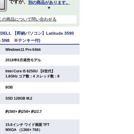
ですが、
別の商品があります。
▼
この商品について問い合わせる
ELL 【即納パソコン】Latitude 3590
64) 5N8 ※テンキー付)
：
Windows11 Pro 64bit
：
2018年9月発売モデル
Intel Core i5 8250U 【8世代】
：
1.6GHz コア数：4 スレッド数：8
：
8GB
：
SSD 128GB M.2
：
約380× 約258× 約22.7
15.6インチ ワイド画面 TFT
：
WXGA （1366× 768）