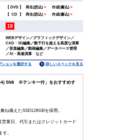
【
DVD
】
再生(読込)
×
作成(書込)
×
：
【
CD
】
再生(読込)
×
作成(書込)
×
19
：
WEBデザイン／グラフィックデザイン／
CAD・3D編集／数千行を超える高度な演算
：
／音楽編集／動画編集／データベース管理
／AI・高速演算 など
プションを選択する
詳しいスペックを見る
pro64) 5N8 ※テンキー付」をおすすめす
ね備えたSSD128GBを採用。
社営業日、代引またはクレジットカード
ます。