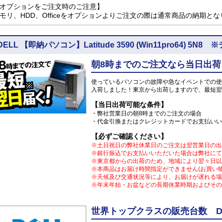
オプションをご注文時のご注意】
モリ、HDD、Officeをオプションよりご注文の際は通常商品の納期と
DELL 【即納パソコン】Latitude 3590 (Win11pro64)
朝8時までのご注文なら当日出荷
使っているパソコンの故障や急なイベントでの使
入荷しました！東京から出荷しますので、最短翌
【当日出荷可能な条件】
・弊社営業日の朝8時までのご注文の場合
・代金引換またはクレジットカードでお支払いい
【必ずご確認ください】
※土日祝日の弊社休業日のご注文は翌営業日の出
※銀行振込でお支払いいただいた場合は弊社にて
※東京都からの出荷のため、地域により翌々日以
※本商品はお届け時間指定ができません(お買い
※天候及び交通状況等により、お届けが遅れる場
※年末年始・お盆などの長期休業時期およびその
世界トップクラスの販売台数 DE