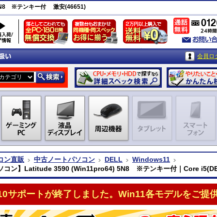
) 5N8 ※テンキー付 激安(46651)
会員ロ
コン直販
中古ノートパソコン
DELL
Windows11
ン】Latitude 3590 (Win11pro64) 5N8 ※テンキー付｜Core i5(DE
n10サポートが終了しました。Win11各モデルをご提