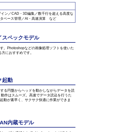
ザイン／CAD・3D編集／数千行を超える高度な
タベース管理／AI・高速演算 など
イスペックモデル
す。Photoshopなどの画像処理ソフトを使いた
る方におすすめです。
ク起動
転する円盤からヘッドを動かしながらデータを読
、動作はスムーズ。高速でデータ読込を行うた
起動が素早く、サクサク快適に作業ができま
AN内蔵モデル