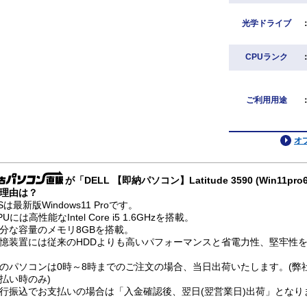
光学ドライブ
CPUランク
ご利用用途
オ
が「DELL 【即納パソコン】Latitude 3590 (Win11
理由は？
Sは最新版Windows11 Proです。
PUには高性能なIntel Core i5 1.6GHzを搭載。
分な容量のメモリ8GBを搭載。
憶装置には従来のHDDよりも高いパフォーマンスと省電力性、堅牢性を兼
のパソコンは0時～8時までのご注文の場合、当日出荷いたします。(弊
払い時のみ)
行振込でお支払いの場合は「入金確認後、翌日(翌営業日)出荷」となり