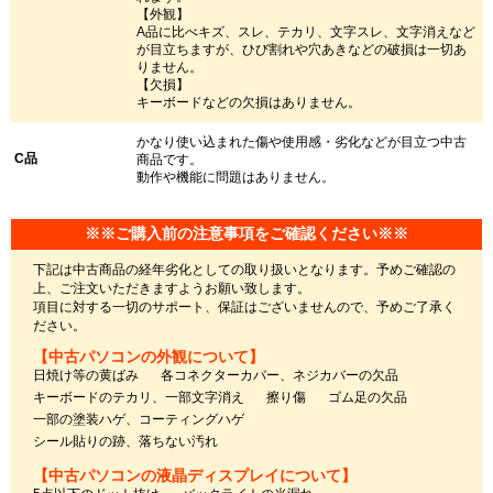
【外観】
A品に比べキズ、スレ、テカリ、文字スレ、文字消えなど
が目立ちますが、ひび割れや穴あきなどの破損は一切あ
りません。
【欠損】
キーボードなどの欠損はありません。
かなり使い込まれた傷や使用感・劣化などが目立つ中古
C品
商品です。
動作や機能に問題はありません。
※※ご購入前の注意事項をご確認ください※※
下記は中古商品の経年劣化としての取り扱いとなります。予めご確認の
上、ご注文いただきますようお願い致します。
項目に対する一切のサポート、保証はございませんので、予めご了承く
ださい。
【中古パソコンの外観について】
日焼け等の黄ばみ
各コネクターカバー、ネジカバーの欠品
キーボードのテカリ、一部文字消え
擦り傷
ゴム足の欠品
一部の塗装ハゲ、コーティングハゲ
シール貼りの跡、落ちない汚れ
【中古パソコンの液晶ディスプレイについて】