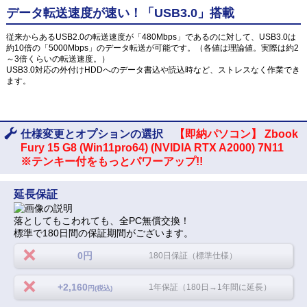
データ転送速度が速い！「USB3.0」搭載
従来からあるUSB2.0の転送速度が「480Mbps」であるのに対して、USB3.0は
約10倍の「5000Mbps」のデータ転送が可能です。（各値は理論値。実際は約2
～3倍くらいの転送速度。）
USB3.0対応の外付けHDDへのデータ書込や読込時など、ストレスなく作業でき
ます。
仕様変更とオプションの選択
【即納パソコン】 Zbook
Fury 15 G8 (Win11pro64) (NVIDIA RTX A2000) 7N11
※テンキー付をもっとパワーアップ!!
延長保証
落としてもこわれても、全PC無償交換！
標準で180日間の保証期間がございます。
0円
180日保証（標準仕様）
+2,160
1年保証（180日→1年間に延長）
円(税込)