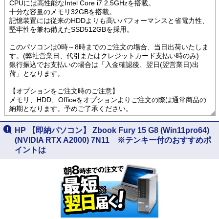
CPUには高性能なIntel Core i7 2.5GHzを搭載。
十分な容量のメモリ32GBを搭載。
記憶装置には従来のHDDよりも高いパフォーマンスと省電力性、
堅牢性を兼ね備えたSSD512GBを採用。
このパソコンは0時～8時までのご注文の場合、当日出荷いたしま
す。(弊社営業日、代引またはクレジットカード支払い時のみ)
銀行振込でお支払いの場合は「入金確認後、翌日(翌営業日)出
荷」となります。
【オプションをご注文時のご注意】
メモリ、HDD、Officeをオプションよりご注文の際は通常商品の
納期となります。予めご了承ください。
HP 【即納パソコン】 Zbook Fury 15 G8 (Win11pro64)
(NVIDIA RTX A2000) 7N11 ※テンキー付のおすすめポ
イントは