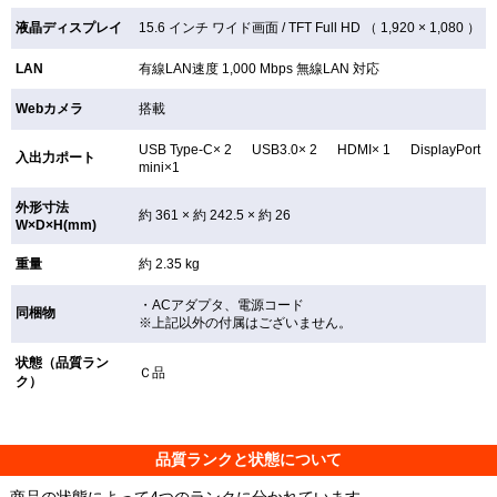
液晶ディスプレイ
15.6 インチ
ワイド画面 /
TFT
Full HD （ 1,920 × 1,080 ）
LAN
有線LAN速度 1,000 Mbps 無線LAN
対応
Webカメラ
搭載
USB Type-C× 2 USB3.0× 2 HDMI× 1 DisplayPort
入出力ポート
mini×1
外形寸法
約 361 × 約 242.5 × 約 26
W×D×H(mm)
重量
約 2.35 kg
・ACアダプタ、電源コード
同梱物
※上記以外の付属はございません。
状態（品質ラン
Ｃ品
ク）
品質ランクと状態について
商品の状態によって4つのランクに分かれています。