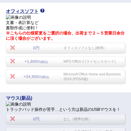
オフィスソフト
文書・表計算など
書類作成に便利！
※こちらの仕様変更をご選択の場合、出荷まで２～５営業日余分
に頂く場合がございます。
0円
オフィスソフトなし(標準)
+1,800
WPS Office 2 (ライセンスカード)
円(税込)
Microsoft Office Home and Business
+34,900
円(税込)
2024 (POSA版)
マウス(新品)
トラックパッド操作が苦手…という方は新品のUSBマウスを！
0円
なし（標準仕様）