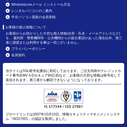
WindowsLiveメール インストール方法
レンタルパソコンのご案内
中古パソコン直販の会員登録
お客様の個人情報について
お客様からお預かりした大切な個人情報(住所・氏名・メールアドレスなど)
を、 裁判所・警察機関等・公共機関からの提出要請があった場合以外、第三
者に譲渡または利用する事は一切ございません。
プライバシーポリシー
会員規約
当サイトはSSL暗号化通信に対応しております。ご注文内容やクレジットカ
ード番号(EMV 3-Dセキュア対応済)など、お客様の大切な情報は暗号化して
送信されます。第三者から解読できないようになっております。
ブロードリンクは2007年10月10日、情報セキュリティマネジメントシステ
ム「ISO27001」の認証を取得しました。