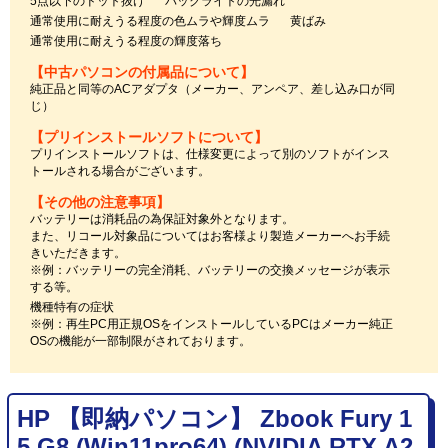
5点以下のドット抜け
バックライトの光漏れ
通常使用に耐えうる程度の色ムラや輝度ムラ
黄ばみ
通常使用に耐えうる程度の輝度落ち
【中古パソコンの付属品について】
純正品と同等のACアダプタ（メーカー、アンペア、差し込み口が同
じ）
【プリインストールソフトについて】
プリインストールソフトは、仕様変更によって別のソフトがインス
トールされる場合がございます。
【その他の注意事項】
バッテリーは消耗品の為保証対象外となります。
また、リコール対象品についてはお客様より製造メーカーへお手続
きいただきます。
※例：バッテリーの完全消耗、バッテリーの交換メッセージが表示
する等。
機種特有の症状
※例：再生PC用正規OSをインストールしているPCはメーカー純正
OSの機能が一部制限がされております。
HP 【即納パソコン】 Zbook Fury 1
5 G8 (Win11pro64) (NVIDIA RTX A2