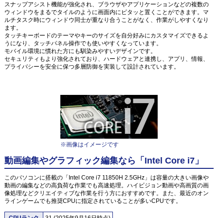
スナップアシスト機能が強化され、ブラウザやアプリケーションなどの複数の
ウィンドウをまるでタイルのように画面内にピタッと置くことができます。マ
ルチタスク時にウィンドウ同士が重なり合うことがなく、作業がしやすくなり
ます。
タッチキーボードのテーマやキーのサイズを自分好みにカスタマイズできるよ
うになり、タッチパネル操作でも使いやすくなっています。
モバイル環境に慣れた方にも馴染みやすいデザインです。
セキュリティもより強化されており、ハードウェアと連携し、アプリ、情報、
プライバシーを安全に保つ多層防御を実装して設計されています。
※画像はイメージです
動画編集やグラフィック編集なら「Intel Core i7」
このパソコンに搭載の「Intel Core i7 11850H 2.5GHz」は容量の大きい画像や
動画の編集などの高負荷な作業でも高速処理。ハイビジョン動画や高画質の画
像処理などクリエイティブな作業を行う方におすすめです。また、最近のオン
ラインゲームでも推奨CPUに指定されていることが多いCPUです。
CPUランク
31 (2025年9月16日時点)