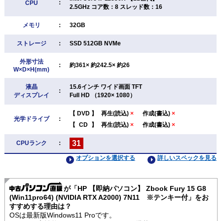
：
CPU
2.5GHz コア数：8 スレッド数：16
メモリ
：
32GB
ストレージ
：
SSD 512GB NVMe
外形寸法
：
約361× 約242.5× 約26
W×D×H(mm)
液晶
15.6インチ ワイド画面 TFT
：
ディスプレイ
Full HD （1920× 1080）
【
DVD
】
再生(読込)
×
作成(書込)
×
光学ドライブ
：
【
CD
】
再生(読込)
×
作成(書込)
×
31
CPUランク
：
オプションを選択する
詳しいスペックを見る
が「HP 【即納パソコン】 Zbook Fury 15 G8
(Win11pro64) (NVIDIA RTX A2000) 7N11 ※テンキー付」をお
すすめする理由は？
OSは最新版Windows11 Proです。