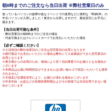
朝8時までのご注文なら当日出荷 ※弊社営業日のみ
使っているパソコンの故障や急なイベントでの使用などに便利な「即納OK」の
中古パソコンが入荷しました！東京から出荷しますので、最短翌日にお手元に
届きます。
【当日出荷可能な条件】
・弊社営業日の朝8時までのご注文の場合
・代金引換またはクレジットカードでお支払いいただいた場合
【必ずご確認ください】
※土日祝日の弊社休業日のご注文は翌営業日の出荷となります
※銀行振込でお支払いいただいた場合は弊社にて入金確認ができた翌営業日の
出荷となります
※東京都からの出荷のため、地域により翌々日以降着でのお届けとなる場合が
ございます
※本商品はお届け時間指定ができません(お買い物カゴで指定いただいても適用
されません)
※天候及び交通状況等により、お届けが遅れる場合がございます
※年末年始・お盆などの長期休業時期およびその前後では当日出荷できない場
合がございます