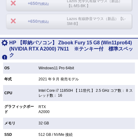
Lazos 光学式有線マウス（新品）
+650
円(税込)
【L-MS-BK 】
Lazos 有線静音マウス（新品）【L-
+650
円(税込)
SM-B】
HP 【即納パソコン】 Zbook Fury 15 G8 (Win11pro64)
(NVIDIA RTX A2000) 7N11 ※テンキー付 標準スペッ
ク
OS
Windows11 Pro 64bit
年式
2021 年 9 月 発売モデル
Intel Core i7 11850H 【
11世代 】 2.5 GHz コア数： 8 ス
CPU
レッド数： 16
グラフィックボー
RTX
ド
A2000
メモリ
32 GB
SSD
512 GB /
NVMe 接続