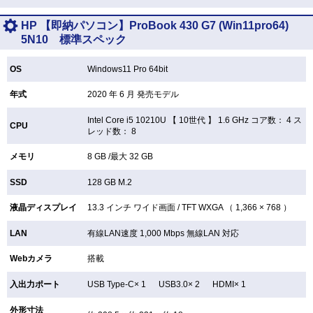
HP 【即納パソコン】ProBook 430 G7 (Win11pro64)
5N10 標準スペック
OS
Windows11 Pro 64bit
年式
2020 年 6 月 発売モデル
Intel Core i5 10210U 【
10世代 】 1.6 GHz コア数： 4 ス
CPU
レッド数： 8
メモリ
8 GB /最大 32 GB
SSD
128 GB
M.2
液晶ディスプレイ
13.3 インチ
ワイド画面 /
TFT
WXGA （ 1,366 × 768 ）
LAN
有線LAN速度 1,000 Mbps 無線LAN
対応
Webカメラ
搭載
入出力ポート
USB Type-C× 1 USB3.0× 2 HDMI× 1
外形寸法