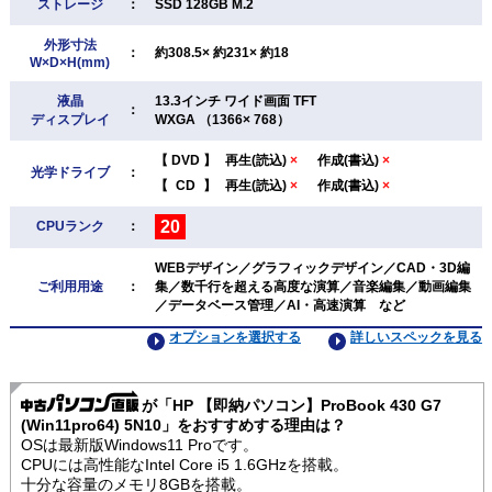
ストレージ
：
SSD 128GB M.2
外形寸法
：
約308.5× 約231× 約18
W×D×H(mm)
液晶
13.3インチ ワイド画面 TFT
：
ディスプレイ
WXGA （1366× 768）
【
DVD
】
再生(読込)
×
作成(書込)
×
光学ドライブ
：
【
CD
】
再生(読込)
×
作成(書込)
×
20
CPUランク
：
WEBデザイン／グラフィックデザイン／CAD・3D編
ご利用用途
：
集／数千行を超える高度な演算／音楽編集／動画編集
／データベース管理／AI・高速演算 など
オプションを選択する
詳しいスペックを見る
が「HP 【即納パソコン】ProBook 430 G7
(Win11pro64) 5N10」をおすすめする理由は？
OSは最新版Windows11 Proです。
CPUには高性能なIntel Core i5 1.6GHzを搭載。
十分な容量のメモリ8GBを搭載。