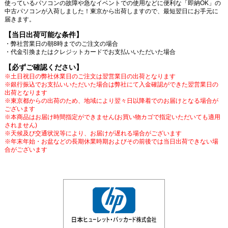
使っているパソコンの故障や急なイベントでの使用などに便利な「即納OK」の
中古パソコンが入荷しました！東京から出荷しますので、最短翌日にお手元に
届きます。
【当日出荷可能な条件】
・弊社営業日の朝8時までのご注文の場合
・代金引換またはクレジットカードでお支払いいただいた場合
【必ずご確認ください】
※土日祝日の弊社休業日のご注文は翌営業日の出荷となります
※銀行振込でお支払いいただいた場合は弊社にて入金確認ができた翌営業日の
出荷となります
※東京都からの出荷のため、地域により翌々日以降着でのお届けとなる場合が
ございます
※本商品はお届け時間指定ができません(お買い物カゴで指定いただいても適用
されません)
※天候及び交通状況等により、お届けが遅れる場合がございます
※年末年始・お盆などの長期休業時期およびその前後では当日出荷できない場
合がございます