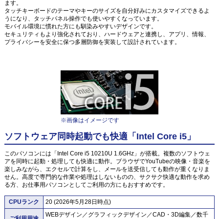
ます。
タッチキーボードのテーマやキーのサイズを自分好みにカスタマイズできるよ
うになり、タッチパネル操作でも使いやすくなっています。
モバイル環境に慣れた方にも馴染みやすいデザインです。
セキュリティもより強化されており、ハードウェアと連携し、アプリ、情報、
プライバシーを安全に保つ多層防御を実装して設計されています。
※画像はイメージです
ソフトウェア同時起動でも快適「Intel Core i5」
このパソコンには「Intel Core i5 10210U 1.6GHz」が搭載。複数のソフトウェ
アを同時に起動・処理しても快適に動作。ブラウザでYouTubeの映像・音楽を
楽しみながら、エクセルで計算をし、メールを送受信しても動作が重くなりま
せん。高度で専門的な作業や処理はしないものの、サクサク快適な動作を求め
る方、お仕事用パソコンとしてご利用の方にもおすすめです。
CPUランク
20 (2026年5月28日時点)
WEBデザイン／グラフィックデザイン／CAD・3D編集／数千
ご利用用途