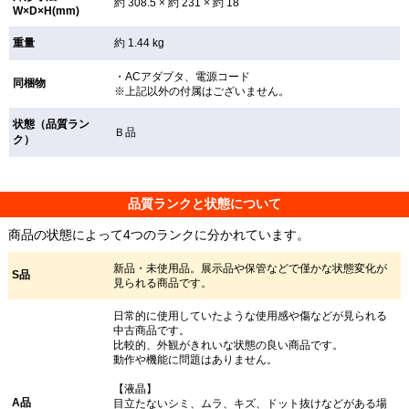
約 308.5 × 約 231 × 約 18
W×D×H(mm)
重量
約 1.44 kg
・ACアダプタ、電源コード
同梱物
※上記以外の付属はございません。
状態（品質ラン
Ｂ品
ク）
品質ランクと状態について
商品の状態によって4つのランクに分かれています。
新品・未使用品。展示品や保管などで僅かな状態変化が
S品
見られる商品です。
日常的に使用していたような使用感や傷などが見られる
中古商品です。
比較的、外観がきれいな状態の良い商品です。
動作や機能に問題はありません。
【液晶】
A品
目立たないシミ、ムラ、キズ、ドット抜けなどがある場