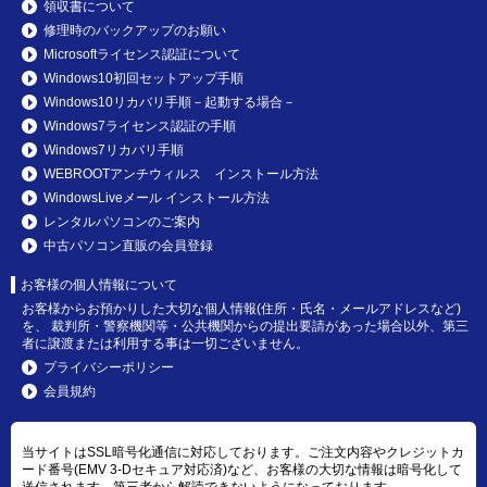
領収書について
修理時のバックアップのお願い
Microsoftライセンス認証について
Windows10初回セットアップ手順
Windows10リカバリ手順－起動する場合－
Windows7ライセンス認証の手順
Windows7リカバリ手順
WEBROOTアンチウィルス インストール方法
WindowsLiveメール インストール方法
レンタルパソコンのご案内
中古パソコン直販の会員登録
お客様の個人情報について
お客様からお預かりした大切な個人情報(住所・氏名・メールアドレスなど)
を、 裁判所・警察機関等・公共機関からの提出要請があった場合以外、第三
者に譲渡または利用する事は一切ございません。
プライバシーポリシー
会員規約
当サイトはSSL暗号化通信に対応しております。ご注文内容やクレジットカ
ード番号(EMV 3-Dセキュア対応済)など、お客様の大切な情報は暗号化して
送信されます。第三者から解読できないようになっております。