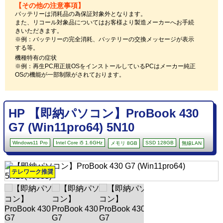
【その他の注意事項】
バッテリーは消耗品の為保証対象外となります。
また、リコール対象品についてはお客様より製造メーカーへお手続
きいただきます。
※例：バッテリーの完全消耗、バッテリーの交換メッセージが表示
する等。
機種特有の症状
※例：再生PC用正規OSをインストールしているPCはメーカー純正
OSの機能が一部制限がされております。
HP 【即納パソコン】ProBook 430
G7 (Win11pro64) 5N10
Windows11 Pro
Intel Core i5 1.6GHz
SSD 128GB
メモリ 8GB
無線LAN
テレワーク推奨