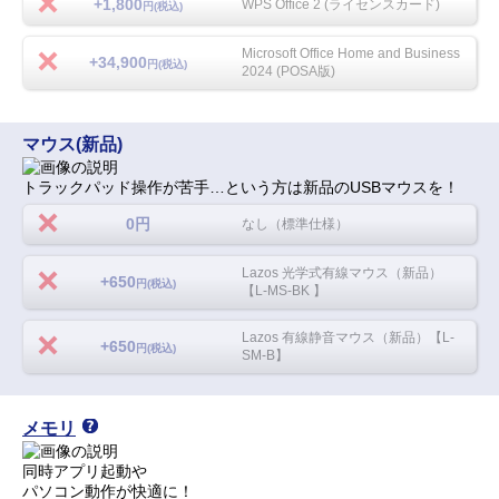
+1,800
WPS Office 2 (ライセンスカード)
円(税込)
Microsoft Office Home and Business
+34,900
円(税込)
2024 (POSA版)
マウス(新品)
トラックパッド操作が苦手…という方は新品のUSBマウスを！
0円
なし（標準仕様）
Lazos 光学式有線マウス（新品）
+650
円(税込)
【L-MS-BK 】
Lazos 有線静音マウス（新品）【L-
+650
円(税込)
SM-B】
メモリ
同時アプリ起動や
パソコン動作が快適に！