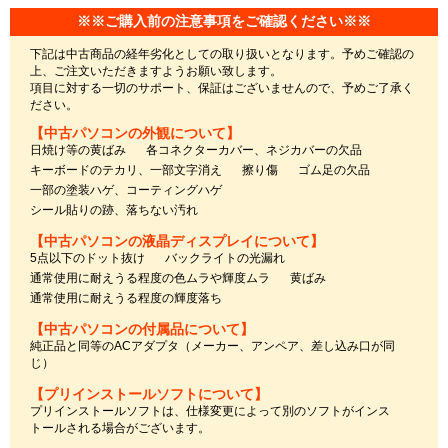
※※ご購入前の注意事項をご確認ください※※
下記は中古商品の経年劣化としての取り扱いとなります。予めご確認の
上、ご注文いただきますようお願い致します。
項目に対する一切のサポート、保証はございませんので、予めご了承く
ださい。
【中古パソコンの外観について】
日焼け等の黄ばみ
各コネクターカバー、ネジカバーの欠品
キーボードのテカリ、一部文字消え
擦り傷
ゴム足の欠品
一部の塗装ハゲ、コーティングハゲ
シール貼りの跡、落ちない汚れ
【中古パソコンの液晶ディスプレイについて】
5点以下のドット抜け
バックライトの光漏れ
通常使用に耐えうる程度の色ムラや輝度ムラ
黄ばみ
通常使用に耐えうる程度の輝度落ち
【中古パソコンの付属品について】
純正品と同等のACアダプタ（メーカー、アンペア、差し込み口が同
じ）
【プリインストールソフトについて】
プリインストールソフトは、仕様変更によって別のソフトがインス
トールされる場合がございます。