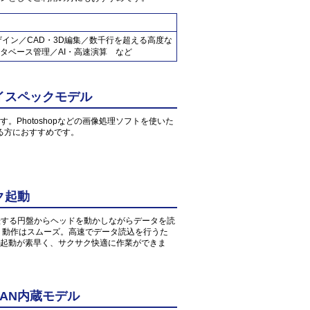
ザイン／CAD・3D編集／数千行を超える高度な
タベース管理／AI・高速演算 など
イスペックモデル
す。Photoshopなどの画像処理ソフトを使いた
る方におすすめです。
ク起動
転する円盤からヘッドを動かしながらデータを読
、動作はスムーズ。高速でデータ読込を行うた
起動が素早く、サクサク快適に作業ができま
AN内蔵モデル