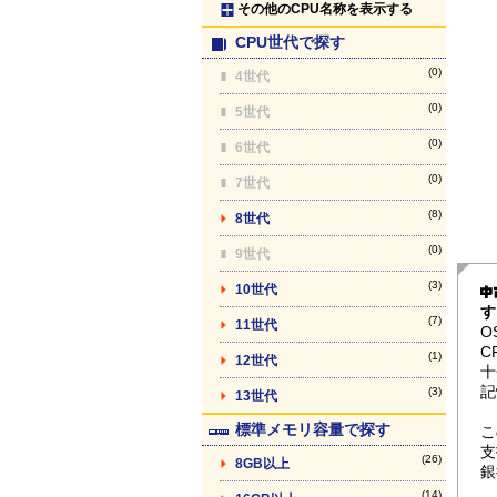
その他のCPU名称を表示する
CPU世代で探す
(0)
4世代
(0)
5世代
(0)
6世代
(0)
7世代
(8)
8世代
(0)
9世代
(3)
10世代
す
(7)
11世代
O
C
(1)
12世代
十
記
(3)
13世代
標準メモリ容量で探す
こ
支
(26)
8GB以上
銀
(14)