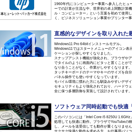
1960年代にコンピューター事業へ参入したヒ
ーでの計算が主流な中、世界初の卓上関数計算機「
ル・コンピューター」という言葉を初めて使用し
く、ビジネスソリューション事業やプリンター事
直感的なデザインを取り入れた最新O
Windows11 Pro 64bitインストールモデル。
Windows11ではスタートメニューのアイコ
ケーションが探しやすくなりました。
スナップアシスト機能が強化され、ブラウザやア
でタイルのように画面内にピタッと置くことがで
なり合うことがなく、作業がしやすくなります。
タッチキーボードのテーマやキーのサイズを自分
パネル操作でも使いやすくなっています。
モバイル環境に慣れた方にも馴染みやすいデザイ
セキュリティもより強化されており、ハードウェ
全に保つ多層防御を実装して設計されています。
ソフトウェア同時起動でも快適「Inte
このパソコンには「Intel Core i5 8250U
処理しても快適に動作。ブラウザでYouTube
し、メールを送受信しても動作が重くなりません
サクサク快適な動作を求める方、お仕事用パソコ