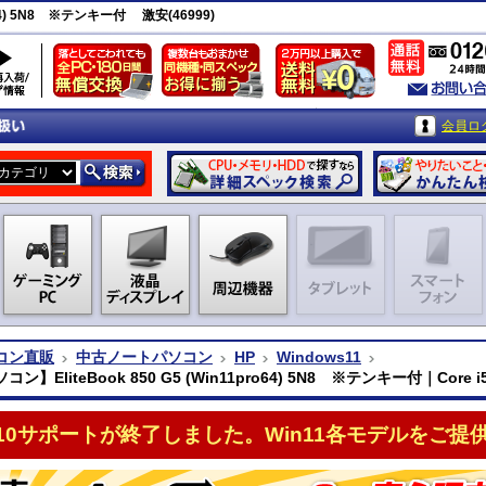
o64) 5N8 ※テンキー付 激安(46999)
会員ロ
コン直販
中古ノートパソコン
HP
Windows11
ン】EliteBook 850 G5 (Win11pro64) 5N8 ※テンキー付｜Core i5
n10サポートが終了しました。Win11各モデルをご提