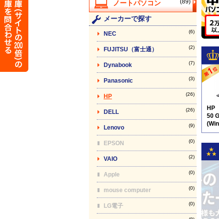
(89)
メーカーで探す
(6)
NEC
(2)
FUJITSU（富士通）
(7)
Dynabook
(3)
Panasonic
(26)
HP
HP
(26)
DELL
50 
(Wi
(9)
Lenovo
テン
(0)
EPSON
(2)
VAIO
(0)
Apple
(0)
mouse computer
(0)
LG電子