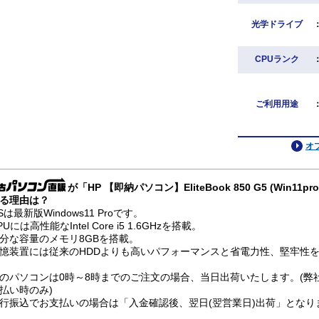
光学ドライブ
CPUランク
ご利用用途
オ
が「HP 【即納パソコン】EliteBook 850 G5 (Win1
る理由は？
Sは最新版Windows11 Proです。
PUには高性能なIntel Core i5 1.6GHzを搭載。
分な容量のメモリ8GBを搭載。
憶装置には従来のHDDよりも高いパフォーマンスと省電力性、堅牢性を兼
のパソコンは0時～8時までのご注文の場合、当日出荷いたします。(弊
払い時のみ)
行振込でお支払いの場合は「入金確認後、翌日(翌営業日)出荷」となり