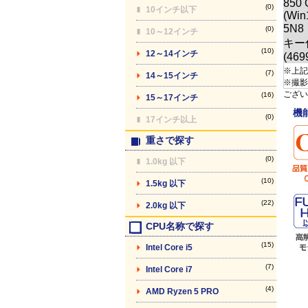
(0)
10インチ以下
(0)
10～12インチ
(10)
12～14インチ
※上記
(7)
14～15インチ
※撮影
ござい
(16)
15～17インチ
機
(0)
17インチ以上
重さで探す
(0)
1.0kg 以下
(10)
1.5kg 以下
(22)
2.0kg 以下
CPU名称で探す
(15)
Intel Core i5
(7)
Intel Core i7
(4)
AMD Ryzen 5 PRO