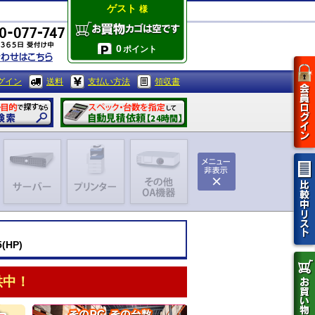
ゲスト
様
0
ポイント
グイン
送料
支払い方法
領収書
(HP)
供中！