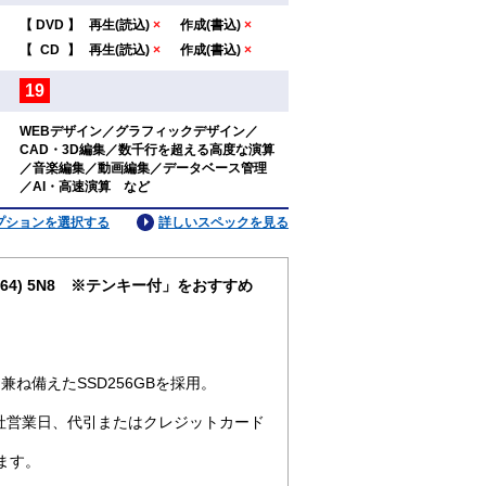
【
DVD
】
再生(読込)
×
作成(書込)
×
：
【
CD
】
再生(読込)
×
作成(書込)
×
19
：
WEBデザイン／グラフィックデザイン／
CAD・3D編集／数千行を超える高度な演算
：
／音楽編集／動画編集／データベース管理
／AI・高速演算 など
プションを選択する
詳しいスペックを見る
1pro64) 5N8 ※テンキー付」をおすすめ
ね備えたSSD256GBを採用。
社営業日、代引またはクレジットカード
ます。