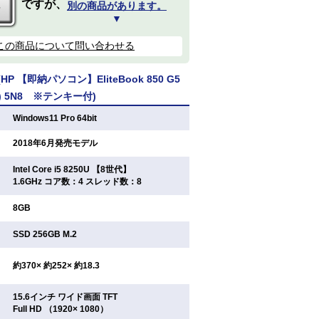
ですが、
別の商品があります。
▼
この商品について問い合わせる
P 【即納パソコン】EliteBook 850 G5
64) 5N8 ※テンキー付)
：
Windows11 Pro 64bit
：
2018年6月発売モデル
Intel Core i5 8250U 【8世代】
：
1.6GHz コア数：4 スレッド数：8
：
8GB
：
SSD 256GB M.2
：
約370× 約252× 約18.3
15.6インチ ワイド画面 TFT
：
Full HD （1920× 1080）