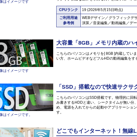
像はイメージです
CPUランク
19 (2026年5月15日時点)
ご利用用途
WEBデザイン／グラフィックデ
参考例
演算／音楽編集／動画編集／デー
大容量「8GB」メモリ内蔵のハ
こちらのパソコンはメモリを[ 8GB ]内蔵していま
い方、ホームビデオなどフルHDの動画編集をす
像はイメージです
「SSD」搭載なので快速サクサ
こちらのパソコンはSSD搭載です。物理的に回
み書きするHDDと違い、シークタイムが無い分
め、電源を入れてからの起動やアプリケーション
す。
像はイメージです。
どこでもインターネット！無線L