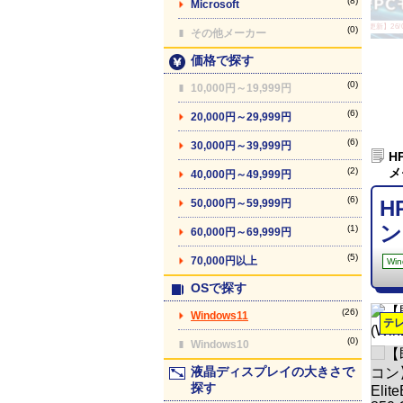
(8)
Microsoft
【最終更新】26/08
(0)
その他メーカー
価格で探す
(0)
10,000円～19,999円
(6)
20,000円～29,999円
(6)
30,000円～39,999円
H
(2)
メ
40,000円～49,999円
(6)
H
50,000円～59,999円
ン
(1)
60,000円～69,999円
(5)
70,000円以上
Win
OSで探す
(26)
Windows11
テ
(0)
Windows10
液晶ディスプレイの大きさで
探す