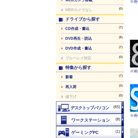
※画
(0)
WEBカメラなし
ドライブから探す
(7)
CD作成・書込
(8)
DVD再生・読込
(7)
DVD作成・書込
(0)
ブルーレイ対応
特集から探す
※画
(7)
新着
(3)
再入荷
(0)
値下げ
(65)
※画
(8)
(1)