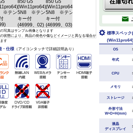
の写真はサンプル画像となります
標準スペック(H
の状態により、商品の発色や傷などイメージと異なる場合が
(Win11pro
ます
能・仕様
（アイコンタッチで詳細説明あり）
OS
年式
CPU
メモリ
ストレージ
外形寸法
W×D×H(mm)
液晶
ディスプレイ