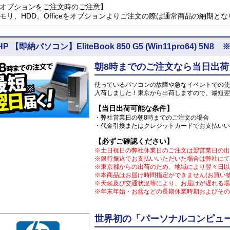
オプションをご注文時のご注意】
モリ、HDD、Officeをオプションよりご注文の際は通常商品の納期と
HP 【即納パソコン】EliteBook 850 G5 (Win11pro64
朝8時までのご注文なら当日出荷
使っているパソコンの故障や急なイベントでの使
入荷しました！東京から出荷しますので、最短翌
【当日出荷可能な条件】
・弊社営業日の朝8時までのご注文の場合
・代金引換またはクレジットカードでお支払いい
【必ずご確認ください】
※土日祝日の弊社休業日のご注文は翌営業日の出
※銀行振込でお支払いいただいた場合は弊社にて
※東京都からの出荷のため、地域により翌々日以
※本商品はお届け時間指定ができません(お買い
※天候及び交通状況等により、お届けが遅れる場
※年末年始・お盆などの長期休業時期およびその
世界初の「パーソナルコンピュー