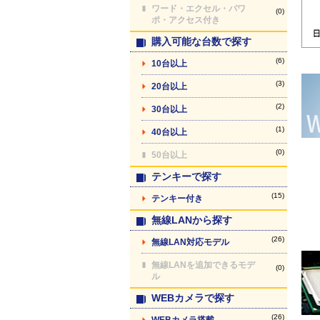
ワード・エクセル・パワ
(0)
ポ・アクセス付き
購入可能な台数で探す
(6)
10台以上
(3)
20台以上
(2)
30台以上
(1)
40台以上
(0)
50台以上
テンキーで探す
(15)
テンキー付き
無線LANから探す
(26)
無線LAN対応モデル
無線LANを追加できるモデ
(0)
ル
WEBカメラで探す
(26)
WEBカメラ搭載