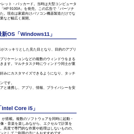
ューレット・パッカード。当時は大型コンピュータ
HP 9100A」を発売。この広告で「パーソナ
た。現在は家庭向けパソコン機器製造だけでな
業など幅広く展開。
S「Windows11」
ン表示がスッキリとした見た目となり、目的のアプリ
プリケーションなどの複数のウィンドウをまる
きます。マルチタスク時にウィンドウ同士が重
好みにカスタマイズできるようになり、タッチ
ンです。
アと連携し、アプリ、情報、プライバシーを安
l Core i5」
 1.6GHz」が搭載。複数のソフトウェアを同時に起動・
の映像・音楽を楽しみながら、エクセルで計算を
。高度で専門的な作業や処理はしないものの、
ンとしてご利用の方にもおすすめです。