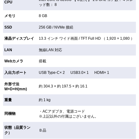
CPU
ッド数： 8
メモリ
8 GB
SSD
256 GB /
NVMe 接続
液晶ディスプレイ
13.3 インチ
ワイド画面 /
TFT
Full HD （ 1,920 × 1,080 ）
LAN
無線LAN
対応
Webカメラ
搭載
入出力ポート
USB Type-C× 2 USB3.0× 1 HDMI× 1
外形寸法
約 304.3 × 約 197.5 × 約 16.1
W×D×H(mm)
重量
約 1 kg
・ACアダプタ、電源コード
同梱物
※上記以外の付属はございません。
状態（品質ラン
Ｂ品
ク）