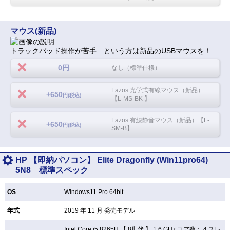
マウス(新品)
トラックパッド操作が苦手…という方は新品のUSBマウスを！
0円
なし（標準仕様）
Lazos 光学式有線マウス（新品）
+650
円(税込)
【L-MS-BK 】
Lazos 有線静音マウス（新品）【L-
+650
円(税込)
SM-B】
HP 【即納パソコン】 Elite Dragonfly (Win11pro64)
5N8 標準スペック
OS
Windows11 Pro 64bit
年式
2019 年 11 月 発売モデル
Intel Core i5 8265U 【
8世代 】 1.6 GHz コア数： 4 スレ