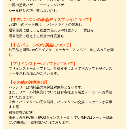
一部の塗装ハゲ、コーティングハゲ
シール貼りの跡、落ちない汚れ
【中古パソコンの液晶ディスプレイについて】
5点以下のドット抜け
バックライトの光漏れ
通常使用に耐えうる程度の色ムラや輝度ムラ
黄ばみ
通常使用に耐えうる程度の輝度落ち
【中古パソコンの付属品について】
純正品と同等のACアダプタ（メーカー、アンペア、差し込み口が同
じ）
【プリインストールソフトについて】
プリインストールソフトは、仕様変更によって別のソフトがインス
トールされる場合がございます。
【その他の注意事項】
バッテリーは消耗品の為保証対象外となります。
また、リコール対象品についてはお客様より製造メーカーへお手続
きいただきます。
※例：バッテリーの完全消耗、バッテリーの交換メッセージが表示
する等。
機種特有の症状
※例：再生PC用正規OSをインストールしているPCはメーカー純正
OSの機能が一部制限がされております。