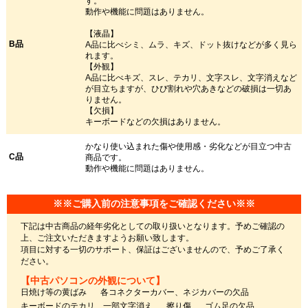
す。
動作や機能に問題はありません。
【液晶】
B品
A品に比べシミ、ムラ、キズ、ドット抜けなどが多く見ら
れます。
【外観】
A品に比べキズ、スレ、テカリ、文字スレ、文字消えなど
が目立ちますが、ひび割れや穴あきなどの破損は一切あ
りません。
【欠損】
キーボードなどの欠損はありません。
かなり使い込まれた傷や使用感・劣化などが目立つ中古
C品
商品です。
動作や機能に問題はありません。
※※ご購入前の注意事項をご確認ください※※
下記は中古商品の経年劣化としての取り扱いとなります。予めご確認の
上、ご注文いただきますようお願い致します。
項目に対する一切のサポート、保証はございませんので、予めご了承く
ださい。
【中古パソコンの外観について】
日焼け等の黄ばみ
各コネクターカバー、ネジカバーの欠品
キーボードのテカリ、一部文字消え
擦り傷
ゴム足の欠品