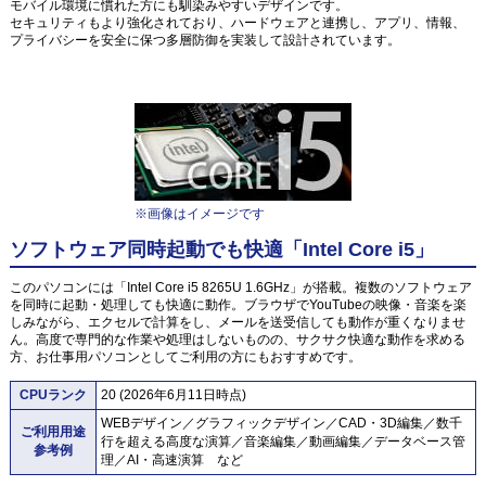
モバイル環境に慣れた方にも馴染みやすいデザインです。
セキュリティもより強化されており、ハードウェアと連携し、アプリ、情報、
プライバシーを安全に保つ多層防御を実装して設計されています。
※画像はイメージです
ソフトウェア同時起動でも快適「Intel Core i5」
このパソコンには「Intel Core i5 8265U 1.6GHz」が搭載。複数のソフトウェア
を同時に起動・処理しても快適に動作。ブラウザでYouTubeの映像・音楽を楽
しみながら、エクセルで計算をし、メールを送受信しても動作が重くなりませ
ん。高度で専門的な作業や処理はしないものの、サクサク快適な動作を求める
方、お仕事用パソコンとしてご利用の方にもおすすめです。
CPUランク
20 (2026年6月11日時点)
WEBデザイン／グラフィックデザイン／CAD・3D編集／数千
ご利用用途
行を超える高度な演算／音楽編集／動画編集／データベース管
参考例
理／AI・高速演算 など