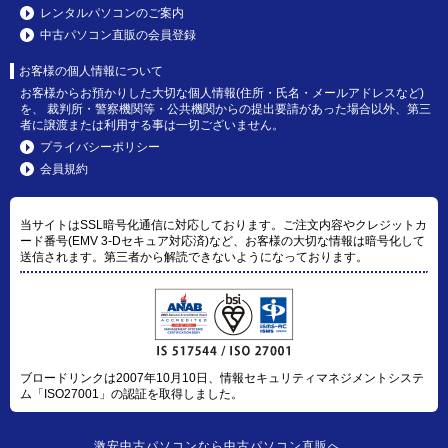
レンタルパソコンのご案内
中古パソコン直販の会員登録
お客様の個人情報について
お客様からお預かりした大切な個人情報(住所・氏名・メールアドレスなど)
を、 裁判所・警察機関等・公共機関からの提出要請があった場合以外、第三
者に譲渡または利用する事は一切ございません。
プライバシーポリシー
会員規約
当サイトはSSL暗号化通信に対応しております。ご注文内容やクレジットカ
ード番号(EMV 3-Dセキュア対応済)など、お客様の大切な情報は暗号化して
送信されます。第三者から解読できないようになっております。
ブロードリンクは2007年10月10日、情報セキュリティマネジメントシステ
ム「ISO27001」の認証を取得しました。
激安中古パソコン
なら
中古パソコン直販
へ。