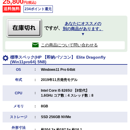
25,800
円(税込)
送料無料
234ポイント還元
あなたにオススメの
ですが、
別の商品があります。
▼
この商品について問い合わせる
標準スペック(HP 【即納パソコン】 Elite Dragonfly
(Win11pro64) 5N8)
：
OS
Windows11 Pro 64bit
年式
：
2019年11月発売モデル
Intel Core i5 8265U 【8世代】
：
CPU
1.6GHz コア数：4 スレッド数：8
メモリ
：
8GB
ストレージ
：
SSD 256GB NVMe
外形寸法
：
約304.3× 約197.5× 約16.1