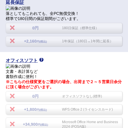
延長保証
落としてもこわれても、全PC無償交換！
標準で180日間の保証期間がございます。
0円
180日保証（標準仕様）
+2,160
1年保証（180日→1年間に延長）
円(税込)
オフィスソフト
文書・表計算など
書類作成に便利！
※こちらの仕様変更をご選択の場合、出荷まで２～５営業日余分
に頂く場合がございます。
0円
オフィスソフトなし(標準)
+1,800
WPS Office 2 (ライセンスカード)
円(税込)
Microsoft Office Home and Business
+34,900
円(税込)
2024 (POSA版)