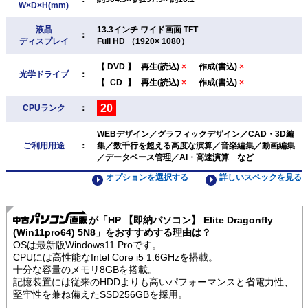
W×D×H(mm)
液晶
13.3インチ ワイド画面 TFT
：
ディスプレイ
Full HD （1920× 1080）
【
DVD
】
再生(読込)
×
作成(書込)
×
光学ドライブ
：
【
CD
】
再生(読込)
×
作成(書込)
×
20
CPUランク
：
WEBデザイン／グラフィックデザイン／CAD・3D編
ご利用用途
：
集／数千行を超える高度な演算／音楽編集／動画編集
／データベース管理／AI・高速演算 など
オプションを選択する
詳しいスペックを見る
が「HP 【即納パソコン】 Elite Dragonfly
(Win11pro64) 5N8」をおすすめする理由は？
OSは最新版Windows11 Proです。
CPUには高性能なIntel Core i5 1.6GHzを搭載。
十分な容量のメモリ8GBを搭載。
記憶装置には従来のHDDよりも高いパフォーマンスと省電力性、
堅牢性を兼ね備えたSSD256GBを採用。