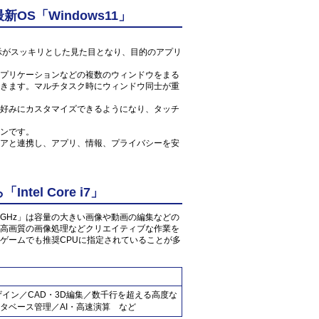
S「Windows11」
ン表示がスッキリとした見た目となり、目的のアプリ
プリケーションなどの複数のウィンドウをまる
きます。マルチタスク時にウィンドウ同士が重
好みにカスタマイズできるようになり、タッチ
ンです。
アと連携し、アプリ、情報、プライバシーを安
el Core i7」
G7 2.8GHz」は容量の大きい画像や動画の編集などの
高画質の画像処理などクリエイティブな作業を
ゲームでも推奨CPUに指定されていることが多
ザイン／CAD・3D編集／数千行を超える高度な
タベース管理／AI・高速演算 など