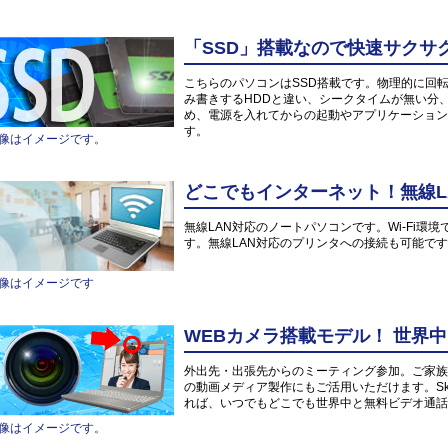
「SSD」搭載なので快速サクサ
こちらのパソコンはSSD搭載です。物理的に回
み書きするHDDと違い、シークタイムが無い分
め、電源を入れてからの起動やアプリケーション
す。
像はイメージです。
どこでもインターネット！無線L
無線LAN対応のノートパソコンです。Wi-Fi
す。無線LAN対応のプリンタへの接続も可能で
像はイメージです
WEBカメラ搭載モデル！ 世界
外出先・出張先からのミーティング参加。ご家族や
の動画メディア製作にもご活用いただけます。Sk
れば、いつでもどこでも世界中と無料ビデオ通話
像はイメージです。