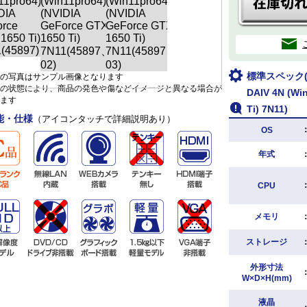
標準スペック(m
の写真はサンプル画像となります
の状態により、商品の発色や傷などイメージと異なる場合が
DAIV 4N (Wi
ます
Ti) 7N11)
能・仕様
（アイコンタッチで詳細説明あり）
OS
年式
CPU
メモリ
ストレージ
外形寸法
W×D×H(mm)
液晶