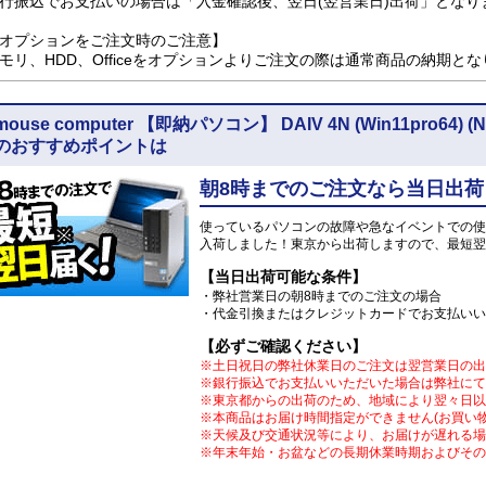
行振込でお支払いの場合は「入金確認後、翌日(翌営業日)出荷」となり
オプションをご注文時のご注意】
モリ、HDD、Officeをオプションよりご注文の際は通常商品の納期と
mouse computer 【即納パソコン】 DAIV 4N (Win11pro64) (NVID
のおすすめポイントは
朝8時までのご注文なら当日出荷
使っているパソコンの故障や急なイベントでの使
入荷しました！東京から出荷しますので、最短翌
【当日出荷可能な条件】
・弊社営業日の朝8時までのご注文の場合
・代金引換またはクレジットカードでお支払いい
【必ずご確認ください】
※土日祝日の弊社休業日のご注文は翌営業日の出
※銀行振込でお支払いいただいた場合は弊社にて
※東京都からの出荷のため、地域により翌々日以
※本商品はお届け時間指定ができません(お買い
※天候及び交通状況等により、お届けが遅れる場
※年末年始・お盆などの長期休業時期およびその