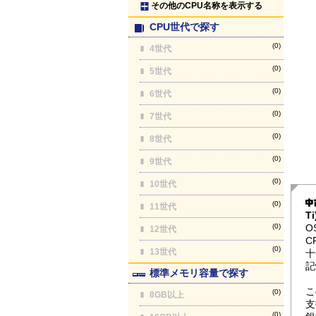
その他のCPU名称を表示する
CPU世代で探す
(0)
4世代
(0)
5世代
(0)
6世代
(0)
7世代
(0)
8世代
(0)
9世代
(0)
10世代
(0)
11世代
T
(0)
O
12世代
C
(0)
13世代
十
記
標準メモリ容量で探す
こ
(0)
8GB以上
支
(0)