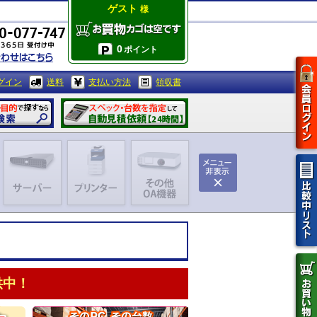
ゲスト
様
0
ポイント
グイン
送料
支払い方法
領収書
供中！