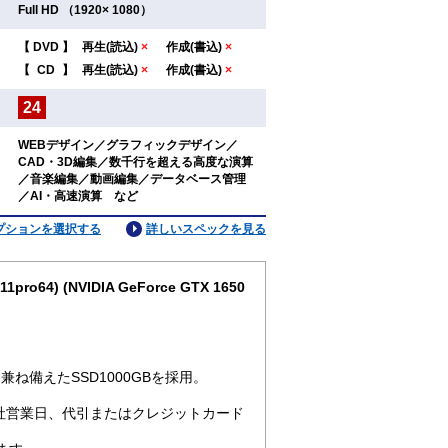
：
Full HD （1920× 1080）
【
DVD
】
再生(読込)
×
作成(書込)
×
：
【
CD
】
再生(読込)
×
作成(書込)
×
24
：
WEBデザイン／グラフィックデザイン／
CAD・3D編集／数千行を超える高度な演算
：
／音楽編集／動画編集／データベース管理
／AI・高速演算 など
プションを選択する
詳しいスペックを見る
ro64) (NVIDIA GeForce GTX 1650
ね備えたSSD1000GBを採用。
社営業日、代引またはクレジットカード