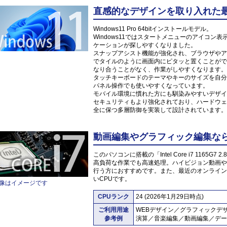
直感的なデザインを取り入れた最新O
Windows11 Pro 64bitインストールモデル。
Windows11ではスタートメニューのアイコ
ケーションが探しやすくなりました。
スナップアシスト機能が強化され、ブラウザやア
でタイルのように画面内にピタッと置くことがで
なり合うことがなく、作業がしやすくなります。
タッチキーボードのテーマやキーのサイズを自分
パネル操作でも使いやすくなっています。
モバイル環境に慣れた方にも馴染みやすいデザイ
セキュリティもより強化されており、ハードウェ
全に保つ多層防御を実装して設計されています。
動画編集やグラフィック編集なら「Int
このパソコンに搭載の「Intel Core i7 1165
高負荷な作業でも高速処理。ハイビジョン動画や
行う方におすすめです。また、最近のオンライン
いCPUです。
像はイメージです
CPUランク
24 (2026年1月29日時点)
ご利用用途
WEBデザイン／グラフィックデ
参考例
演算／音楽編集／動画編集／デー