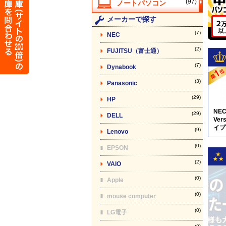
(97)
メーカーで探す
(7)
NEC
(2)
FUJITSU（富士通）
(7)
Dynabook
(3)
Panasonic
(29)
HP
NE
(29)
DELL
Vers
イプV
(9)
Lenovo
5N8
(0)
EPSON
(2)
VAIO
(0)
Apple
(0)
mouse computer
(0)
LG電子