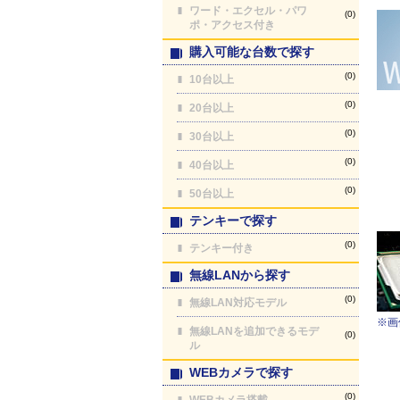
ワード・エクセル・パワ
(0)
ポ・アクセス付き
購入可能な台数で探す
(0)
10台以上
(0)
20台以上
(0)
30台以上
(0)
40台以上
(0)
50台以上
テンキーで探す
(0)
テンキー付き
無線LANから探す
(0)
無線LAN対応モデル
※画
無線LANを追加できるモデ
(0)
ル
WEBカメラで探す
(0)
WEBカメラ搭載