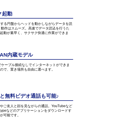
ク起動
転する円盤からヘッドを動かしながらデータを読
、動作はスムーズ。高速でデータ読込を行うた
起動が素早く、サクサク快適に作業ができま
AN内蔵モデル
環境でケーブル接続なしでインターネットができま
すので、置き場所も自由に選べます。
中と無料ビデオ通話も可能♪
ご友人と顔を見ながらの通話。YouTubeなど
ypeなどのアプリケーションをダウンロードす
が可能です。