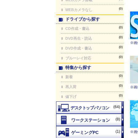
(0)
WEBカメラなし
ドライブから探す
(0)
CD作成・書込
(0)
DVD再生・読込
※画
(0)
DVD作成・書込
(0)
ブルーレイ対応
特集から探す
(0)
新着
(0)
再入荷
※画
(0)
値下げ
(64)
(8)
(1)
※画