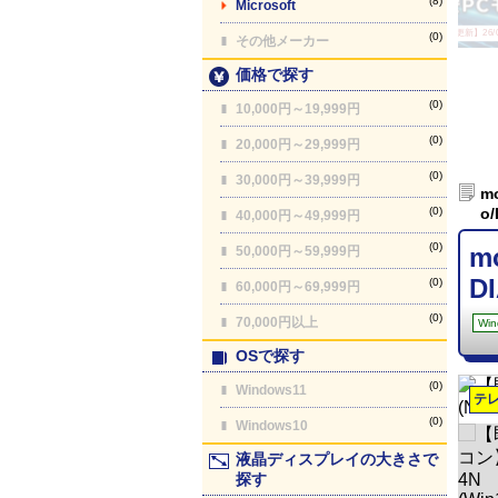
(8)
Microsoft
【最終更新】26/08
(0)
その他メーカー
価格で探す
(0)
10,000円～19,999円
(0)
20,000円～29,999円
(0)
30,000円～39,999円
m
(0)
o/
40,000円～49,999円
(0)
m
50,000円～59,999円
DI
(0)
60,000円～69,999円
(0)
70,000円以上
Win
OSで探す
(0)
Windows11
テ
(0)
Windows10
液晶ディスプレイの大きさで
探す