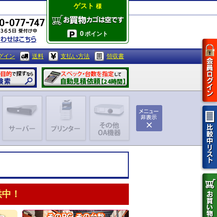
ゲスト
様
0
ポイント
グイン
送料
支払い方法
領収書
供中！