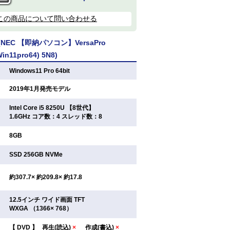
この商品について問い合わせる
EC 【即納パソコン】VersaPro
Win11pro64) 5N8)
：
Windows11 Pro 64bit
：
2019年1月発売モデル
Intel Core i5 8250U 【8世代】
：
1.6GHz コア数：4 スレッド数：8
：
8GB
：
SSD 256GB NVMe
：
約307.7× 約209.8× 約17.8
12.5インチ ワイド画面 TFT
：
WXGA （1366× 768）
【
DVD
】
再生(読込)
×
作成(書込)
×