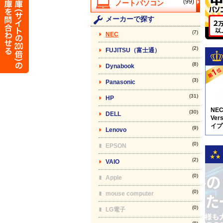
(99)
メーカーで探す
(7)
NEC
(2)
FUJITSU（富士通）
(8)
Dynabook
(3)
Panasonic
(31)
HP
NE
(30)
DELL
Vers
イプV
(9)
Lenovo
5N8
(0)
EPSON
(2)
VAIO
(0)
Apple
(0)
mouse computer
(0)
LG電子