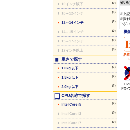
(0)
10インチ以下
(0)
10～12インチ
※上記
※撮影
(7)
12～14インチ
ござい
(0)
機
14～15インチ
(0)
15～17インチ
(0)
17インチ以上
重さで探す
(2)
1.0kg 以下
(7)
1.5kg 以下
(7)
2.0kg 以下
CPU名称で探す
(7)
Intel Core i5
(0)
Intel Core i3
(0)
Intel Core i7