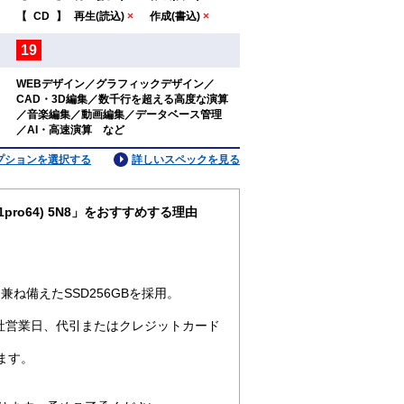
：
【
CD
】
再生(読込)
×
作成(書込)
×
19
：
WEBデザイン／グラフィックデザイン／
CAD・3D編集／数千行を超える高度な演算
：
／音楽編集／動画編集／データベース管理
／AI・高速演算 など
プションを選択する
詳しいスペックを見る
n11pro64) 5N8」をおすすめする理由
ね備えたSSD256GBを採用。
社営業日、代引またはクレジットカード
ます。