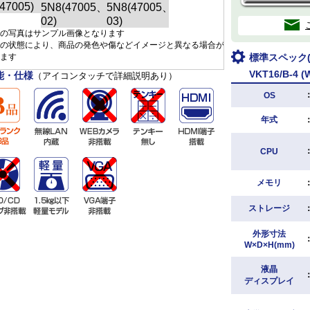
の写真はサンプル画像となります
の状態により、商品の発色や傷などイメージと異なる場合が
ます
標準スペック(N
VKT16/B-4 (
能・仕様
（アイコンタッチで詳細説明あり）
OS
年式
CPU
メモリ
ストレージ
外形寸法
W×D×H(mm)
液晶
ディスプレイ