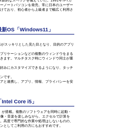
新的なスペックを備えていた。1991年TFTカ
ーノートパソコンを発売。常に日本のユーザー
けており、初心者から上級者まで幅広く利用さ
S「Windows11」
ン表示がスッキリとした見た目となり、目的のアプリ
プリケーションなどの複数のウィンドウをまる
きます。マルチタスク時にウィンドウ同士が重
好みにカスタマイズできるようになり、タッチ
ンです。
アと連携し、アプリ、情報、プライバシーを安
l Core i5」
 1.6GHz」が搭載。複数のソフトウェアを同時に起動・
の映像・音楽を楽しみながら、エクセルで計算を
。高度で専門的な作業や処理はしないものの、
ンとしてご利用の方にもおすすめです。