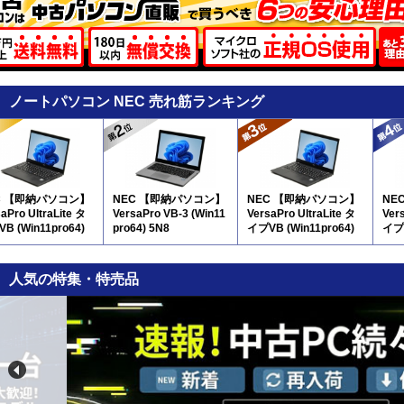
ノートパソコン NEC 売れ筋ランキング
C 【即納パソコン】
NEC 【即納パソコン】
NEC 【即納パソコン】
NE
aPro UltraLite タ
VersaPro VB-3 (Win11
VersaPro UltraLite タ
Vers
B (Win11pro64)
pro64) 5N8
イプVB (Win11pro64)
イプV
(SSD新品) 5N8(SSD新
(SS
品)
人気の特集・特売品