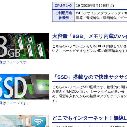
CPUランク
19 (2026年5月12日時点)
ご利用用途
WEBデザイン／グラフィックデ
参考例
演算／音楽編集／動画編集／デー
大容量「8GB」メモリ内蔵のハ
こちらのパソコンはメモリを[ 8GB ]内蔵していま
い方、ホームビデオなどフルHDの動画編集をす
像はイメージです
「SSD」搭載なので快速サクサ
こちらのパソコンはSSD搭載です。物理的に回
み書きするHDDと違い、シークタイムが無い分
め、電源を入れてからの起動やアプリケーション
す。
像はイメージです。
どこでもインターネット！無線L