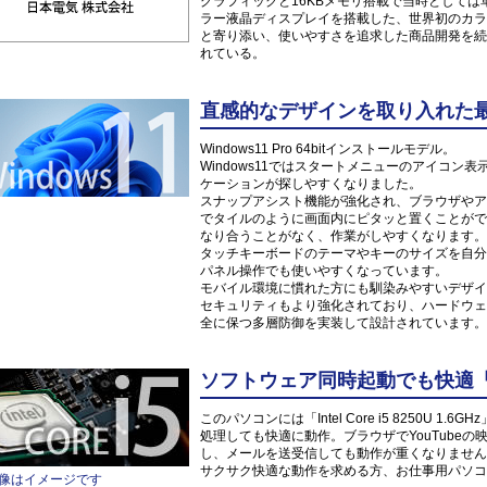
グラフィックと16KBメモリ搭載で当時としては革
ラー液晶ディスプレイを搭載した、世界初のカラ
と寄り添い、使いやすさを追求した商品開発を続
れている。
直感的なデザインを取り入れた最新O
Windows11 Pro 64bitインストールモデル。
Windows11ではスタートメニューのアイコ
ケーションが探しやすくなりました。
スナップアシスト機能が強化され、ブラウザやア
でタイルのように画面内にピタッと置くことがで
なり合うことがなく、作業がしやすくなります。
タッチキーボードのテーマやキーのサイズを自分
パネル操作でも使いやすくなっています。
モバイル環境に慣れた方にも馴染みやすいデザイ
セキュリティもより強化されており、ハードウェ
全に保つ多層防御を実装して設計されています。
ソフトウェア同時起動でも快適「Inte
このパソコンには「Intel Core i5 8250U
処理しても快適に動作。ブラウザでYouTube
し、メールを送受信しても動作が重くなりません
サクサク快適な動作を求める方、お仕事用パソコ
像はイメージです