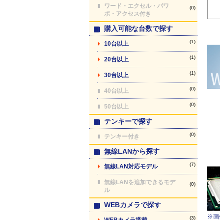
ワード・エクセル・パワ
(0)
ポ・アクセス付き
購入可能な台数で探す
(1)
10台以上
(1)
20台以上
(1)
30台以上
(0)
40台以上
(0)
50台以上
テンキーで探す
(0)
テンキー付き
無線LANから探す
(7)
無線LAN対応モデル
無線LANを追加できるモデ
(0)
ル
WEBカメラで探す
※画
(3)
WEBカメラ搭載