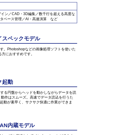
ザイン／CAD・3D編集／数千行を超える高度な
タベース管理／AI・高速演算 など
イスペックモデル
す。Photoshopなどの画像処理ソフトを使いた
る方におすすめです。
ク起動
転する円盤からヘッドを動かしながらデータを読
、動作はスムーズ。高速でデータ読込を行うた
起動が素早く、サクサク快適に作業ができま
AN内蔵モデル