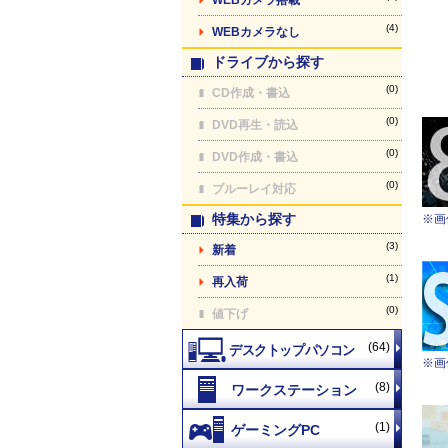
(4)
WEBカメラなし
ドライブから探す
(0)
CD作成・書込
(0)
DVD再生・読込
(0)
DVD作成・書込
(0)
ブルーレイ対応
特集から探す
※画
(3)
新着
(1)
再入荷
(0)
値下げ
(64)
※画
(8)
(1)