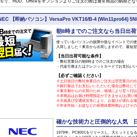
モリ、HDD、Officeをオプションよりご注文の際は通常商品の納期と
NEC 【即納パソコン】VersaPro VKT16/B-4 (Win11pro6
朝8時までのご注文なら当日出荷
使っているパソコンの故障や急なイベントでの使
入荷しました！東京から出荷しますので、最短翌
【当日出荷可能な条件】
・弊社営業日の朝8時までのご注文の場合
・代金引換またはクレジットカードでお支払いい
【必ずご確認ください】
※土日祝日の弊社休業日のご注文は翌営業日の出
※銀行振込でお支払いいただいた場合は弊社にて
※東京都からの出荷のため、地域により翌々日以
※本商品はお届け時間指定ができません(お買い
※天候及び交通状況等により、お届けが遅れる場
※年末年始・お盆などの長期休業時期およびその
確かな技術力と圧倒的な人気 日
1979年、PC8001をリリースし、大ヒット