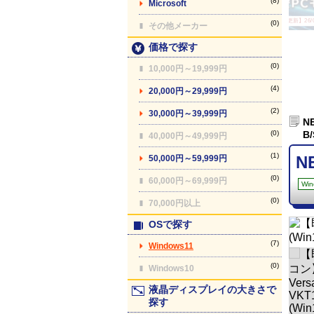
(8)
Microsoft
【最終更新】26/08
(0)
その他メーカー
価格で探す
(0)
10,000円～19,999円
(4)
20,000円～29,999円
(2)
30,000円～39,999円
N
(0)
B
40,000円～49,999円
(1)
N
50,000円～59,999円
(0)
60,000円～69,999円
Win
(0)
70,000円以上
OSで探す
(7)
Windows11
(0)
Windows10
液晶ディスプレイの大きさで
探す