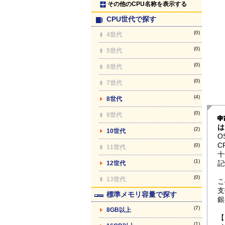
その他のCPU名称を表示する
CPU世代で探す
(0)
4世代
(0)
5世代
(0)
6世代
(0)
7世代
(4)
8世代
(0)
9世代
は
(2)
10世代
O
C
(0)
11世代
十
(1)
記
12世代
(0)
13世代
こ
支
標準メモリ容量で探す
銀
(7)
8GB以上
【
(1)