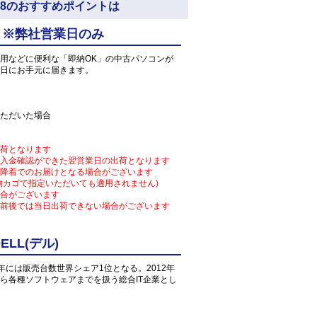
64) 5D8のおすすめポイントは
 ※弊社営業日のみ
用などに便利な「即納OK」の中古パソコンが
日にお手元に届きます。
ただいた場合
荷となります
入金確認ができた翌営業日の出荷となります
降着でのお届けとなる場合がございます
物カゴで指定いただいても適用されません)
合がございます
前後では当日出荷できない場合がございます
LL(デル)
1年には販売台数世界シェア1位となる。2012年
ら各種ソフトウェアまでを扱う総合IT企業とし