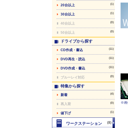
(1)
20台以上
(1)
30台以上
(0)
40台以上
(0)
50台以上
ドライブから探す
(11)
CD作成・書込
(11)
DVD再生・読込
(11)
DVD作成・書込
(0)
ブルーレイ対応
特集から探す
(4)
新着
※画
(0)
再入荷
(1)
値下げ
(8)