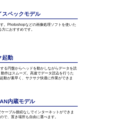
イスペックモデル
す。Photoshopなどの画像処理ソフトを使いた
る方におすすめです。
ク起動
転する円盤からヘッドを動かしながらデータを読
、動作はスムーズ。高速でデータ読込を行うた
起動が素早く、サクサク快適に作業ができま
AN内蔵モデル
環境でケーブル接続なしでインターネットができま
すので、置き場所も自由に選べます。