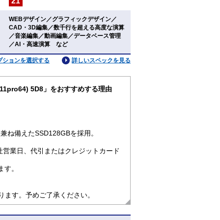
21
：
WEBデザイン／グラフィックデザイン／
CAD・3D編集／数千行を超える高度な演算
：
／音楽編集／動画編集／データベース管理
／AI・高速演算 など
プションを選択する
詳しいスペックを見る
in11pro64) 5D8」をおすすめする理由
ね備えたSSD128GBを採用。
社営業日、代引またはクレジットカード
ます。
なります。予めご了承ください。