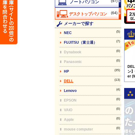
(97)
(64)
メーカーで探す
(5)
NEC
(7)
FUJITSU（富士通）
(0)
Dynabook
(0)
Panasonic
DE
(35)
HP
ン】O
er (
(13)
DELL
(4)
Lenovo
(0)
EPSON
(0)
VAIO
(0)
Apple
(0)
mouse computer