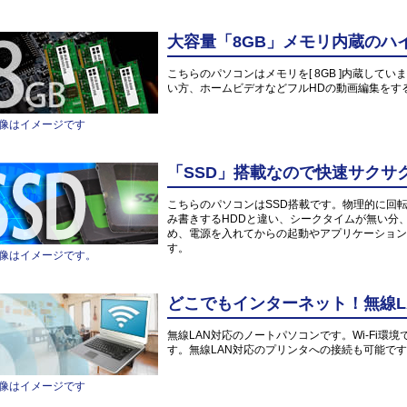
大容量「8GB」メモリ内蔵のハ
こちらのパソコンはメモリを[ 8GB ]内蔵していま
い方、ホームビデオなどフルHDの動画編集をす
像はイメージです
「SSD」搭載なので快速サクサ
こちらのパソコンはSSD搭載です。物理的に回
み書きするHDDと違い、シークタイムが無い分
め、電源を入れてからの起動やアプリケーション
す。
像はイメージです。
どこでもインターネット！無線L
無線LAN対応のノートパソコンです。Wi-Fi
す。無線LAN対応のプリンタへの接続も可能で
像はイメージです