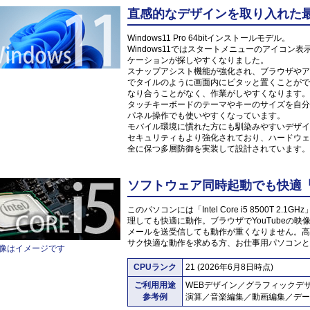
直感的なデザインを取り入れた最新O
Windows11 Pro 64bitインストールモデル。
Windows11ではスタートメニューのアイコ
ケーションが探しやすくなりました。
スナップアシスト機能が強化され、ブラウザやア
でタイルのように画面内にピタッと置くことがで
なり合うことがなく、作業がしやすくなります。
タッチキーボードのテーマやキーのサイズを自分
パネル操作でも使いやすくなっています。
モバイル環境に慣れた方にも馴染みやすいデザイ
セキュリティもより強化されており、ハードウェ
全に保つ多層防御を実装して設計されています。
ソフトウェア同時起動でも快適「Inte
このパソコンには「Intel Core i5 8500T
理しても快適に動作。ブラウザでYouTubeの
メールを送受信しても動作が重くなりません。高
サク快適な動作を求める方、お仕事用パソコンと
像はイメージです
CPUランク
21 (2026年6月8日時点)
ご利用用途
WEBデザイン／グラフィックデ
参考例
演算／音楽編集／動画編集／デー