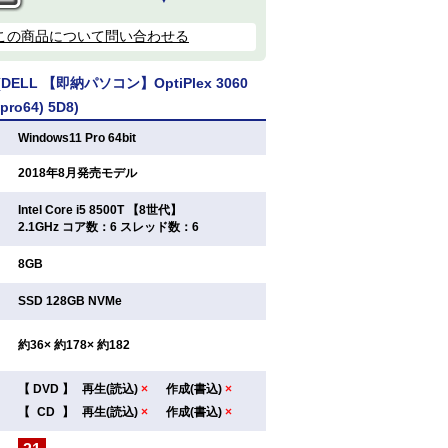
この商品について問い合わせる
ELL 【即納パソコン】OptiPlex 3060
pro64) 5D8)
：
Windows11 Pro 64bit
：
2018年8月発売モデル
Intel Core i5 8500T 【8世代】
：
2.1GHz コア数：6 スレッド数：6
：
8GB
：
SSD 128GB NVMe
：
約36× 約178× 約182
【
DVD
】
再生(読込)
×
作成(書込)
×
：
【
CD
】
再生(読込)
×
作成(書込)
×