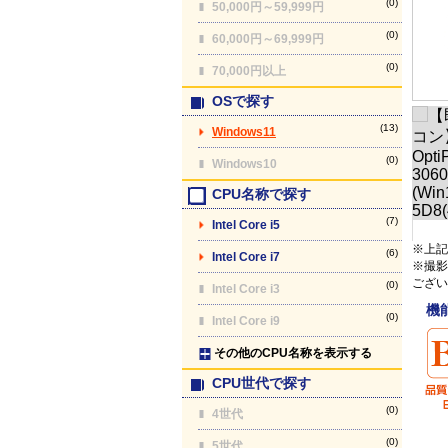
(0)
50,000円～59,999円
(0)
60,000円～69,999円
(0)
70,000円以上
OSで探す
(13)
Windows11
(0)
Windows10
CPU名称で探す
(7)
Intel Core i5
※上記
(6)
Intel Core i7
※撮影
ござい
(0)
Intel Core i3
機
(0)
Intel Core i9
その他のCPU名称を表示する
CPU世代で探す
(0)
4世代
(0)
5世代