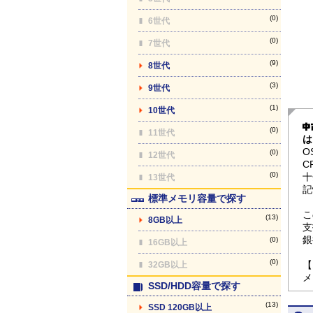
(0)
6世代
(0)
7世代
(9)
8世代
(3)
9世代
(1)
10世代
(0)
11世代
は
O
(0)
12世代
C
(0)
十
13世代
記
標準メモリ容量で探す
こ
(13)
8GB以上
支
銀
(0)
16GB以上
(0)
【
32GB以上
メ
SSD/HDD容量で探す
(13)
SSD 120GB以上