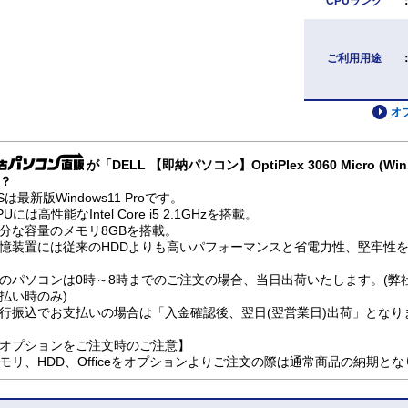
CPUランク
ご利用用途
オ
が「DELL 【即納パソコン】OptiPlex 3060 Micro (W
？
Sは最新版Windows11 Proです。
PUには高性能なIntel Core i5 2.1GHzを搭載。
分な容量のメモリ8GBを搭載。
憶装置には従来のHDDよりも高いパフォーマンスと省電力性、堅牢性を兼
のパソコンは0時～8時までのご注文の場合、当日出荷いたします。(弊
払い時のみ)
行振込でお支払いの場合は「入金確認後、翌日(翌営業日)出荷」となり
オプションをご注文時のご注意】
モリ、HDD、Officeをオプションよりご注文の際は通常商品の納期と