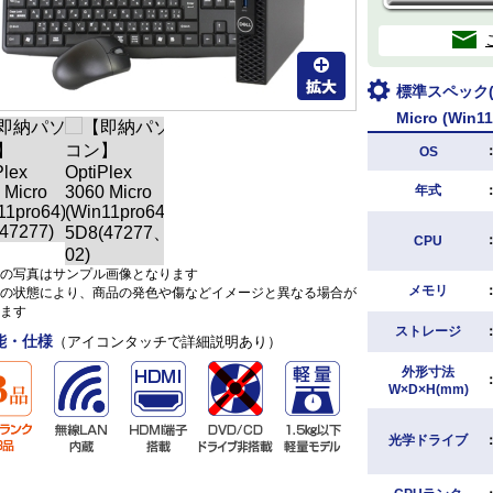
標準スペック(D
Micro (Win11
OS
年式
CPU
の写真はサンプル画像となります
メモリ
の状態により、商品の発色や傷などイメージと異なる場合が
ます
ストレージ
能・仕様
（アイコンタッチで詳細説明あり）
外形寸法
W×D×H(mm)
光学ドライブ