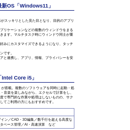
S「Windows11」
ン表示がスッキリとした見た目となり、目的のアプリ
プリケーションなどの複数のウィンドウをまる
きます。マルチタスク時にウィンドウ同士が重
好みにカスタマイズできるようになり、タッチ
ンです。
アと連携し、アプリ、情報、プライバシーを安
l Core i5」
 2.1GHz」が搭載。複数のソフトウェアを同時に起動・処
映像・音楽を楽しみながら、エクセルで計算をし、
度で専門的な作業や処理はしないものの、サク
してご利用の方にもおすすめです。
ザイン／CAD・3D編集／数千行を超える高度な
タベース管理／AI・高速演算 など