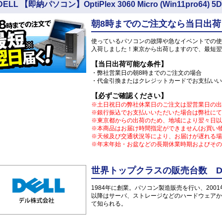
DELL 【即納パソコン】OptiPlex 3060 Micro (Win11pro
朝8時までのご注文なら当日出荷
使っているパソコンの故障や急なイベントでの使
入荷しました！東京から出荷しますので、最短翌
【当日出荷可能な条件】
・弊社営業日の朝8時までのご注文の場合
・代金引換またはクレジットカードでお支払いい
【必ずご確認ください】
※土日祝日の弊社休業日のご注文は翌営業日の出
※銀行振込でお支払いいただいた場合は弊社にて
※東京都からの出荷のため、地域により翌々日以
※本商品はお届け時間指定ができません(お買い
※天候及び交通状況等により、お届けが遅れる場
※年末年始・お盆などの長期休業時期およびその
世界トップクラスの販売台数 DE
1984年に創業。パソコン製造販売を行い、200
以降はサーバ、ストレージなどのハードウェアか
て知られる。