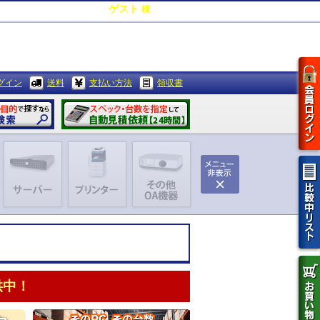
ゲスト
様
0
ポイント
グイン
送料
支払い方法
領収書
供中！