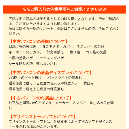
※※ご購入前の注意事項をご確認ください※※
下記は中古商品の経年劣化としての取り扱いとなります。予めご確認の
上、ご注文いただきますようお願い致します。
項目に対する一切のサポート、保証はございませんので、予めご了承く
ださい。
【中古パソコンの外観について】
日焼け等の黄ばみ
各コネクターカバー、ネジカバーの欠品
キーボードのテカリ、一部文字消え
擦り傷
ゴム足の欠品
一部の塗装ハゲ、コーティングハゲ
シール貼りの跡、落ちない汚れ
【中古パソコンの液晶ディスプレイについて】
5点以下のドット抜け
バックライトの光漏れ
通常使用に耐えうる程度の色ムラや輝度ムラ
黄ばみ
通常使用に耐えうる程度の輝度落ち
【中古パソコンの付属品について】
純正品と同等のACアダプタ（メーカー、アンペア、差し込み口が同
じ）
【プリインストールソフトについて】
プリインストールソフトは、仕様変更によって別のソフトがインス
トールされる場合がございます。