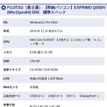
FUJITSU（富士通） 【即納パソコン】ESPRIMO Q558/V
(Win11pro64) 5D8 標準スペック
OS
Windows11 Pro 64bit
年式
2018 年 11 月 発売モデル
Intel Core i5 8500T 【
8世代 】 2.1 GHz コア数： 6 スレ
CPU
ッド数： 6
メモリ
8 GB /最大 32 GB
SSD
128 GB
光学ドライブ
CD-ROM /
DVD-ROM
LAN
有線LAN速度 1,000 Mbps
Webカメラ
非搭載
入出力ポート
USB3.0× 4 USB2.0× 4 DVI× 1 DisplayPort× 1
外形寸法
約 55 × 約 191 × 約 186