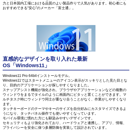
力と日本国内工場における品質のよい製品作りで人気があります。初心者にも
おすすめできる“安心”のメーカー「富士通」。
直感的なデザインを取り入れた最新
OS「Windows11」
Windows11 Pro 64bitインストールモデル。
Windows11ではスタートメニューのアイコン表示がスッキリとした見た目とな
り、目的のアプリケーションが探しやすくなりました。
スナップアシスト機能が強化され、ブラウザやアプリケーションなどの複数の
ウィンドウをまるでタイルのように画面内にピタッと置くことができます。マ
ルチタスク時にウィンドウ同士が重なり合うことがなく、作業がしやすくなり
ます。
タッチキーボードのテーマやキーのサイズを自分好みにカスタマイズできるよ
うになり、タッチパネル操作でも使いやすくなっています。
モバイル環境に慣れた方にも馴染みやすいデザインです。
セキュリティもより強化されており、ハードウェアと連携し、アプリ、情報、
プライバシーを安全に保つ多層防御を実装して設計されています。