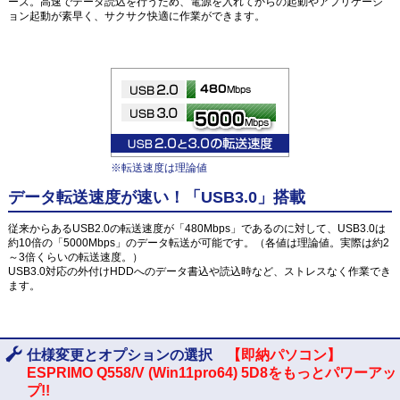
ーズ。高速でデータ読込を行うため、電源を入れてからの起動やアプリケーシ
ョン起動が素早く、サクサク快適に作業ができます。
※転送速度は理論値
データ転送速度が速い！「USB3.0」搭載
従来からあるUSB2.0の転送速度が「480Mbps」であるのに対して、USB3.0は
約10倍の「5000Mbps」のデータ転送が可能です。（各値は理論値。実際は約2
～3倍くらいの転送速度。）
USB3.0対応の外付けHDDへのデータ書込や読込時など、ストレスなく作業でき
ます。
仕様変更とオプションの選択
【即納パソコン】
ESPRIMO Q558/V (Win11pro64) 5D8をもっとパワーアッ
プ!!