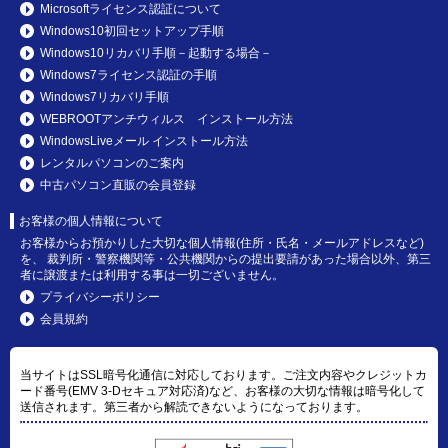
Microsoftライセンス認証について
Windows10初回セットアップ手順
Windows10リカバリ手順－起動する場合－
Windows7ライセンス認証の手順
Windows7リカバリ手順
WEBROOTアンチウィルス インストール方法
WindowsLiveメール インストール方法
レンタルパソコンのご案内
中古パソコン直販の会員登録
お客様の個人情報について
お客様からお預かりした大切な個人情報(住所・氏名・メールアドレスなど)
を、 裁判所・警察機関等・公共機関からの提出要請があった場合以外、第三
者に譲渡または利用する事は一切ございません。
プライバシーポリシー
会員規約
当サイトはSSL暗号化通信に対応しております。ご注文内容やクレジットカ
ード番号(EMV 3-Dセキュア対応済)など、お客様の大切な情報は暗号化して
送信されます。第三者から解読できないようになっております。