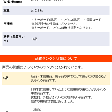
W×D×H(mm)
重量
約 2.1 kg
・キーボード(新品) ・マウス(新品) ・電源コード
同梱物
※上記以外の付属はございません。
※キーボード、マウスは弊社指定となります。
状態（品質ラン
Ｂ品
ク）
品質ランクと状態について
商品の状態によって4つのランクに分かれています。
新品・未使用品。展示品や保管などで僅かな状態変化が
S品
見られる商品です。
日常的に使用していたような使用感や傷などが見られる
中古商品です。
比較的、外観がきれいな状態の良い商品です。
動作や機能に問題はありません。
【液晶】