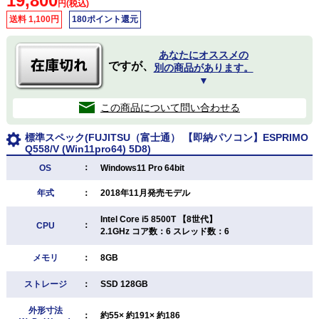
19,800
円(税込)
送料 1,100円
180ポイント還元
あなたにオススメの
ですが、
別の商品があります。
▼
この商品について問い合わせる
標準スペック(FUJITSU（富士通） 【即納パソコン】ESPRIMO
Q558/V (Win11pro64) 5D8)
：
OS
Windows11 Pro 64bit
年式
：
2018年11月発売モデル
Intel Core i5 8500T 【8世代】
：
CPU
2.1GHz コア数：6 スレッド数：6
メモリ
：
8GB
ストレージ
：
SSD 128GB
外形寸法
：
約55× 約191× 約186