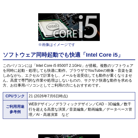
※画像はイメージです
ソフトウェア同時起動でも快適「Intel Core i5」
このパソコンには「Intel Core i5 8500T 2.1GHz」が搭載。複数のソフトウェア
を同時に起動・処理しても快適に動作。ブラウザでYouTubeの映像・音楽を楽
しみながら、エクセルで計算をし、メールを送受信しても動作が重くなりませ
ん。高度で専門的な作業や処理はしないものの、サクサク快適な動作を求める
方、お仕事用パソコンとしてご利用の方にもおすすめです。
CPUランク
21 (2026年7月6日時点)
WEBデザイン／グラフィックデザイン／CAD・3D編集／数千
ご利用用途
行を超える高度な演算／音楽編集／動画編集／データベース管
参考例
理／AI・高速演算 など