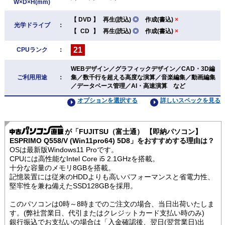
W×D×H(mm)
【
DVD
】
再生(読込)
◎
作成(書込)
×
光学ドライブ
：
【
CD
】
再生(読込)
◎
作成(書込)
×
21
CPUランク
：
WEBデザイン／グラフィックデザイン／CAD・3D編
ご利用用途
：
集／数千行を超える高度な演算／音楽編集／動画編集
／データベース管理／AI・高速演算 など
オプションを選択する
詳しいスペックを見る
が「FUJITSU（富士通） 【即納パソコン】
ESPRIMO Q558/V (Win11pro64) 5D8」をおすすめする理由は？
OSは最新版Windows11 Proです。
CPUには高性能なIntel Core i5 2.1GHzを搭載。
十分な容量のメモリ8GBを搭載。
記憶装置には従来のHDDよりも高いパフォーマンスと省電力性、
堅牢性を兼ね備えたSSD128GBを採用。
このパソコンは0時～8時までのご注文の場合、当日出荷いたしま
す。(弊社営業日、代引またはクレジットカード支払い時のみ)
銀行振込でお支払いの場合は「入金確認後、翌日(翌営業日)出