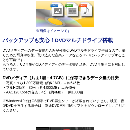
※画像はイメージです
バックアップも安心！DVDマルチドライブ搭載
DVDメディアへのデータ書き込みが可能なDVDマルチドライブ搭載なので、撮
りためた写真や映像、取り込んだ音楽データなどをDVDにバックアップするこ
とが可能です。
もちろん、CD再生やCDメディアへのデータ書き込み、DVD再生※にも対応し
ています。
DVDメディア（片面1層：4.7GB）に保存できるデータ量の目安
・写真：１枚1,800万画素（約6.1MB）→約645枚
・フルHD動画：30分（約4,000MB）→約40分
・AAC128Kbpsの音楽：4分（約4MB）→約1000曲
※Windows10ではOS標準でDVD再生ソフトが搭載されていません。映画・音
楽DVDを再生する場合は、別途DVD再生用のソフトをダウンロードし、ご利用
ください。