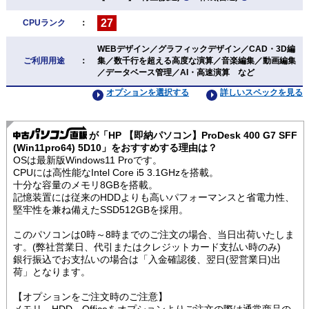
27
CPUランク
：
WEBデザイン／グラフィックデザイン／CAD・3D編
ご利用用途
：
集／数千行を超える高度な演算／音楽編集／動画編集
／データベース管理／AI・高速演算 など
オプションを選択する
詳しいスペックを見る
が「HP 【即納パソコン】ProDesk 400 G7 SFF
(Win11pro64) 5D10」をおすすめする理由は？
OSは最新版Windows11 Proです。
CPUには高性能なIntel Core i5 3.1GHzを搭載。
十分な容量のメモリ8GBを搭載。
記憶装置には従来のHDDよりも高いパフォーマンスと省電力性、
堅牢性を兼ね備えたSSD512GBを採用。
このパソコンは0時～8時までのご注文の場合、当日出荷いたしま
す。(弊社営業日、代引またはクレジットカード支払い時のみ)
銀行振込でお支払いの場合は「入金確認後、翌日(翌営業日)出
荷」となります。
【オプションをご注文時のご注意】
メモリ、HDD、Officeをオプションよりご注文の際は通常商品の