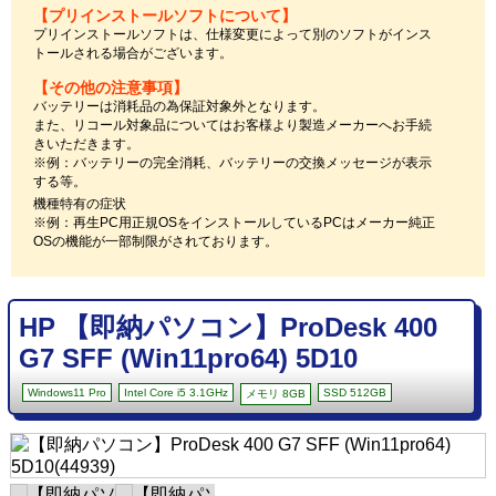
【プリインストールソフトについて】
プリインストールソフトは、仕様変更によって別のソフトがインス
トールされる場合がございます。
【その他の注意事項】
バッテリーは消耗品の為保証対象外となります。
また、リコール対象品についてはお客様より製造メーカーへお手続
きいただきます。
※例：バッテリーの完全消耗、バッテリーの交換メッセージが表示
する等。
機種特有の症状
※例：再生PC用正規OSをインストールしているPCはメーカー純正
OSの機能が一部制限がされております。
HP 【即納パソコン】ProDesk 400
G7 SFF (Win11pro64) 5D10
Windows11 Pro
Intel Core i5 3.1GHz
SSD 512GB
メモリ 8GB