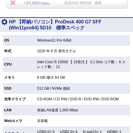
+24,990
新品SSD 960GB 換装
円(税込)
HP 【即納パソコン】ProDesk 400 G7 SFF
(Win11pro64) 5D10 標準スペック
OS
Windows11 Pro 64bit
年式
2020 年 8 月 発売モデル
Intel Core i5 10500 【
10世代 】 3.1 GHz コア数： 6 ス
CPU
レッド数： 12
メモリ
8 GB /最大 64 GB
SSD
512 GB /
NVMe 接続
光学ドライブ
CD-ROM /
CD-RW /
DVD-R /
DVD-RW /
DVD-ROM
LAN
有線LAN速度 1,000 Mbps
Webカメラ
非搭載
USB3.0× 5 USB2.0× 4 D-sub15× 1 HDMI× 1