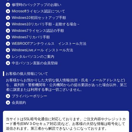
修理時のバックアップのお願い
Microsoftライセンス認証について
Windows10初回セットアップ手順
Windows10リカバリ手順－起動する場合－
Windows7ライセンス認証の手順
Windows7リカバリ手順
WEBROOTアンチウィルス インストール方法
WindowsLiveメール インストール方法
レンタルパソコンのご案内
中古パソコン直販の会員登録
お客様の個人情報について
お客様からお預かりした大切な個人情報(住所・氏名・メールアドレスなど)
を、 裁判所・警察機関等・公共機関からの提出要請があった場合以外、第三
者に譲渡または利用する事は一切ございません。
プライバシーポリシー
会員規約
当サイトはSSL暗号化通信に対応しております。ご注文内容やクレジットカ
ード番号(EMV 3-Dセキュア対応済)など、お客様の大切な情報は暗号化して
送信されます。第三者から解読できないようになっております。