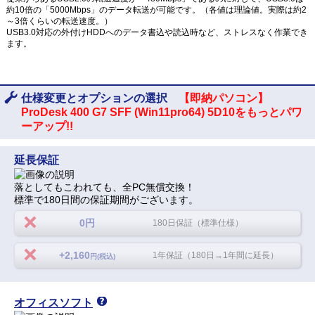
約10倍の「5000Mbps」のデータ転送が可能です。（各値は理論値。実際は約2
～3倍くらいの転送速度。）
USB3.0対応の外付けHDDへのデータ書込や読込時など、ストレスなく作業でき
ます。
仕様変更とオプションの選択
【即納パソコン】
ProDesk 400 G7 SFF (Win11pro64) 5D10をもっとパワ
ーアップ!!
延長保証
落としてもこわれても、全PC無償交換！
標準で180日間の保証期間がございます。
0円
180日保証（標準仕様）
+2,160
1年保証（180日→1年間に延長）
円(税込)
オフィスソフト