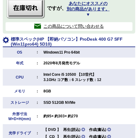
あなたにオススメの
ですが、
別の商品があります。
▼
この商品について問い合わせる
標準スペック(HP 【即納パソコン】ProDesk 400 G7 SFF
(Win11pro64) 5D10)
：
OS
Windows11 Pro 64bit
年式
：
2020年8月発売モデル
Intel Core i5 10500 【10世代】
：
CPU
3.1GHz コア数：6 スレッド数：12
メモリ
：
8GB
ストレージ
：
SSD 512GB NVMe
外形寸法
：
約95× 約303× 約270
W×D×H(mm)
【
DVD
】
再生(読込)
◎
作成(書込)
◎
光学ドライブ
：
【
CD
】
再生(読込)
◎
作成(書込)
◎