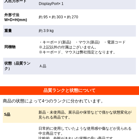
入出力ポート
DisplayPort× 1
外形寸法
約 95 × 約 303 × 約 270
W×D×H(mm)
重量
約 3.9 kg
・キーボード(新品) ・マウス(新品) ・電源コード
同梱物
※上記以外の付属はございません。
※キーボード、マウスは弊社指定となります。
状態（品質ラン
Ａ品
ク）
品質ランクと状態について
商品の状態によって4つのランクに分かれています。
新品・未使用品。展示品や保管などで僅かな状態変化が
S品
見られる商品です。
日常的に使用していたような使用感や傷などが見られる
中古商品です。
比較的、外観がきれいな状態の良い商品です。