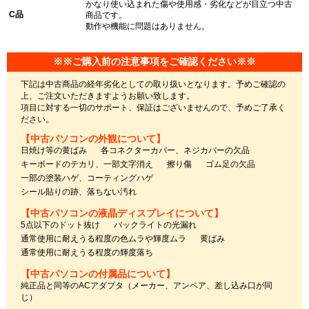
かなり使い込まれた傷や使用感・劣化などが目立つ中古
C品
商品です。
動作や機能に問題はありません。
※※ご購入前の注意事項をご確認ください※※
下記は中古商品の経年劣化としての取り扱いとなります。予めご確認の
上、ご注文いただきますようお願い致します。
項目に対する一切のサポート、保証はございませんので、予めご了承く
ださい。
【中古パソコンの外観について】
日焼け等の黄ばみ
各コネクターカバー、ネジカバーの欠品
キーボードのテカリ、一部文字消え
擦り傷
ゴム足の欠品
一部の塗装ハゲ、コーティングハゲ
シール貼りの跡、落ちない汚れ
【中古パソコンの液晶ディスプレイについて】
5点以下のドット抜け
バックライトの光漏れ
通常使用に耐えうる程度の色ムラや輝度ムラ
黄ばみ
通常使用に耐えうる程度の輝度落ち
【中古パソコンの付属品について】
純正品と同等のACアダプタ（メーカー、アンペア、差し込み口が同
じ）