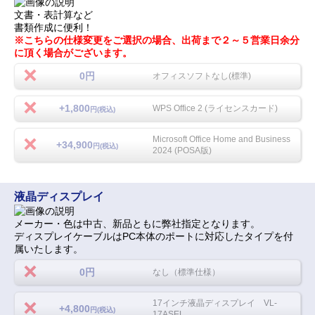
文書・表計算など
書類作成に便利！
※こちらの仕様変更をご選択の場合、出荷まで２～５営業日余分
に頂く場合がございます。
0円
オフィスソフトなし(標準)
+1,800
WPS Office 2 (ライセンスカード)
円(税込)
Microsoft Office Home and Business
+34,900
円(税込)
2024 (POSA版)
液晶ディスプレイ
メーカー・色は中古、新品ともに弊社指定となります。
ディスプレイケーブルはPC本体のポートに対応したタイプを付
属いたします。
0円
なし（標準仕様）
17インチ液晶ディスプレイ VL-
+4,800
円(税込)
17ASEL