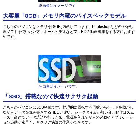
※画像はイメージです
大容量「8GB」メモリ内蔵のハイスペックモデル
こちらのパソコンはメモリを[ 8GB ]内蔵しています。Photoshopなどの画像処
理ソフトを使いたい方、ホームビデオなどフルHDの動画編集をする方におすす
めです。
※画像はイメージです。
「SSD」搭載なので快速サクサク起動
こちらのパソコンはSSD搭載です。物理的に回転する円盤からヘッドを動かし
ながらデータを読み書きするHDDと違い、シークタイムが無い分、動作はスム
ーズ。高速でデータ読込を行うため、電源を入れてからの起動やアプリケーシ
ョン起動が素早く、サクサク快適に作業ができます。