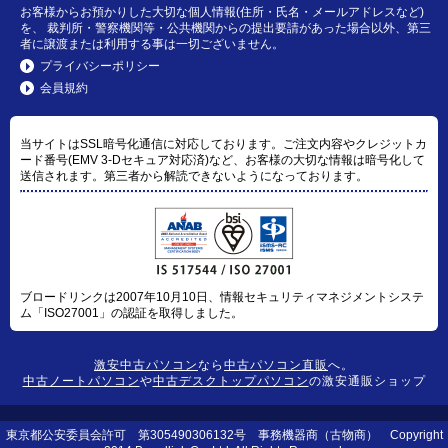
お客様からお預かりした大切な個人情報(住所・氏名・メールアドレスなど)
を、 裁判所・警察機関等・公共機関からの提出要請があった場合以外、第三
者に譲渡または利用する事は一切ございません。
プライバシーポリシー
会員規約
当サイトはSSL暗号化通信に対応しております。ご注文内容やクレジットカ
ード番号(EMV 3-Dセキュア対応済)など、お客様の大切な情報は暗号化して
送信されます。第三者から解読できないようになっております。
ブロードリンクは2007年10月10日、情報セキュリティマネジメントシステ
ム「ISO27001」の認証を取得しました。
激安中古パソコン
なら
中古パソコン直販
へ。
中古ノートパソコン
や
中古デスクトップパソコン
の激安通販ショップ
東京都公安委員会許可 第305490306132号 事務機器商（古物商） Copyright