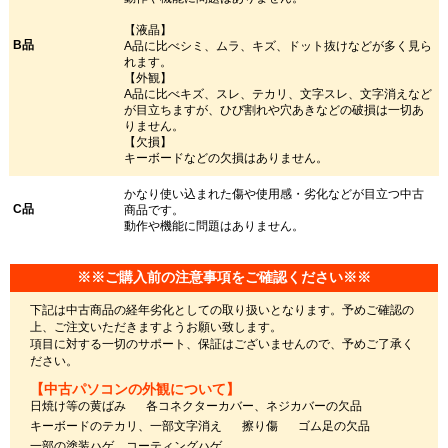
【液晶】
B品
A品に比べシミ、ムラ、キズ、ドット抜けなどが多く見ら
れます。
【外観】
A品に比べキズ、スレ、テカリ、文字スレ、文字消えなど
が目立ちますが、ひび割れや穴あきなどの破損は一切あ
りません。
【欠損】
キーボードなどの欠損はありません。
かなり使い込まれた傷や使用感・劣化などが目立つ中古
C品
商品です。
動作や機能に問題はありません。
※※ご購入前の注意事項をご確認ください※※
下記は中古商品の経年劣化としての取り扱いとなります。予めご確認の
上、ご注文いただきますようお願い致します。
項目に対する一切のサポート、保証はございませんので、予めご了承く
ださい。
【中古パソコンの外観について】
日焼け等の黄ばみ
各コネクターカバー、ネジカバーの欠品
キーボードのテカリ、一部文字消え
擦り傷
ゴム足の欠品
一部の塗装ハゲ、コーティングハゲ