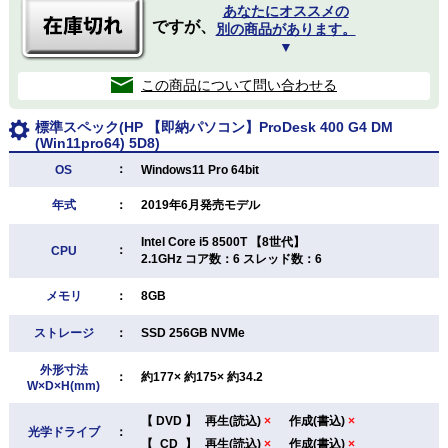
あなたにオススメの
ですが、
別の商品があります。
▼
この商品について問い合わせる
標準スペック(HP 【即納パソコン】ProDesk 400 G4 DM
(Win11pro64) 5D8)
：
OS
Windows11 Pro 64bit
年式
：
2019年6月発売モデル
Intel Core i5 8500T 【8世代】
：
CPU
2.1GHz コア数：6 スレッド数：6
メモリ
：
8GB
ストレージ
：
SSD 256GB NVMe
外形寸法
：
約177× 約175× 約34.2
W×D×H(mm)
【
DVD
】
再生(読込)
×
作成(書込)
×
光学ドライブ
：
【
CD
】
再生(読込)
×
作成(書込)
×