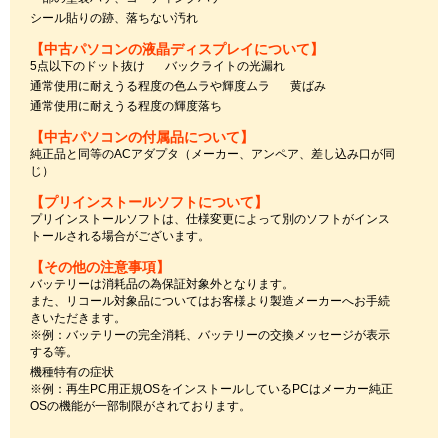
シール貼りの跡、落ちない汚れ
【中古パソコンの液晶ディスプレイについて】
5点以下のドット抜け
バックライトの光漏れ
通常使用に耐えうる程度の色ムラや輝度ムラ
黄ばみ
通常使用に耐えうる程度の輝度落ち
【中古パソコンの付属品について】
純正品と同等のACアダプタ（メーカー、アンペア、差し込み口が同
じ）
【プリインストールソフトについて】
プリインストールソフトは、仕様変更によって別のソフトがインス
トールされる場合がございます。
【その他の注意事項】
バッテリーは消耗品の為保証対象外となります。
また、リコール対象品についてはお客様より製造メーカーへお手続
きいただきます。
※例：バッテリーの完全消耗、バッテリーの交換メッセージが表示
する等。
機種特有の症状
※例：再生PC用正規OSをインストールしているPCはメーカー純正
OSの機能が一部制限がされております。