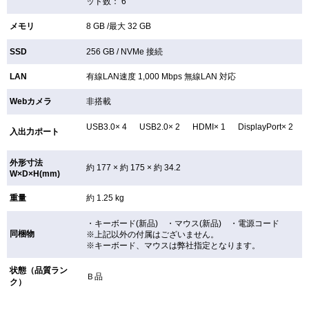
ッド数： 6
メモリ
8 GB /最大 32 GB
SSD
256 GB /
NVMe 接続
LAN
有線LAN速度 1,000 Mbps 無線LAN
対応
Webカメラ
非搭載
USB3.0× 4 USB2.0× 2 HDMI× 1 DisplayPort× 2
入出力ポート
外形寸法
約 177 × 約 175 × 約 34.2
W×D×H(mm)
重量
約 1.25 kg
・キーボード(新品) ・マウス(新品) ・電源コード
同梱物
※上記以外の付属はございません。
※キーボード、マウスは弊社指定となります。
状態（品質ラン
Ｂ品
ク）