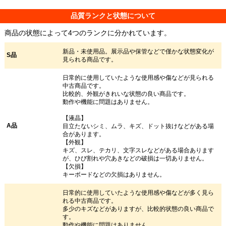
品質ランクと状態について
商品の状態によって4つのランクに分かれています。
新品・未使用品。展示品や保管などで僅かな状態変化が
S品
見られる商品です。
日常的に使用していたような使用感や傷などが見られる
中古商品です。
比較的、外観がきれいな状態の良い商品です。
動作や機能に問題はありません。
【液晶】
A品
目立たないシミ、ムラ、キズ、ドット抜けなどがある場
合があります。
【外観】
キズ、スレ、テカリ、文字スレなどがある場合あります
が、ひび割れや穴あきなどの破損は一切ありません。
【欠損】
キーボードなどの欠損はありません。
日常的に使用していたような使用感や傷などが多く見ら
れる中古商品です。
多少のキズなどがありますが、比較的状態の良い商品で
す。
動作や機能に問題はありません。