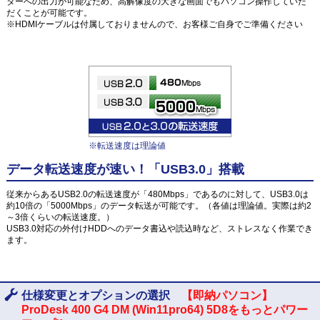
ターへの出力が可能なため、高解像度の大きな画面でもパソコン操作していた
だくことが可能です。
※HDMIケーブルは付属しておりませんので、お客様ご自身でご準備ください
※転送速度は理論値
データ転送速度が速い！「USB3.0」搭載
従来からあるUSB2.0の転送速度が「480Mbps」であるのに対して、USB3.0は
約10倍の「5000Mbps」のデータ転送が可能です。（各値は理論値。実際は約2
～3倍くらいの転送速度。）
USB3.0対応の外付けHDDへのデータ書込や読込時など、ストレスなく作業でき
ます。
仕様変更とオプションの選択
【即納パソコン】
ProDesk 400 G4 DM (Win11pro64) 5D8をもっとパワー