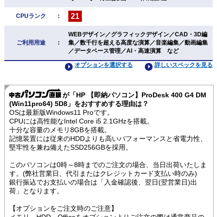
21
CPUランク
：
WEBデザイン／グラフィックデザイン／CAD・3D編
ご利用用途
：
集／数千行を超える高度な演算／音楽編集／動画編集
／データベース管理／AI・高速演算 など
オプションを選択する
詳しいスペックを見る
が「HP 【即納パソコン】ProDesk 400 G4 DM
(Win11pro64) 5D8」をおすすめする理由は？
OSは最新版Windows11 Proです。
CPUには高性能なIntel Core i5 2.1GHzを搭載。
十分な容量のメモリ8GBを搭載。
記憶装置には従来のHDDよりも高いパフォーマンスと省電力性、
堅牢性を兼ね備えたSSD256GBを採用。
このパソコンは0時～8時までのご注文の場合、当日出荷いたしま
す。(弊社営業日、代引またはクレジットカード支払い時のみ)
銀行振込でお支払いの場合は「入金確認後、翌日(翌営業日)出
荷」となります。
【オプションをご注文時のご注意】
メモリ、HDD、Officeをオプションよりご注文の際は通常商品の