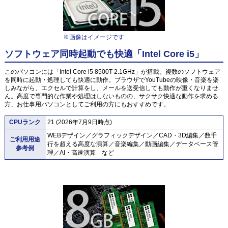
※画像はイメージです
ソフトウェア同時起動でも快適「Intel Core i5」
このパソコンには「Intel Core i5 8500T 2.1GHz」が搭載。複数のソフトウェア
を同時に起動・処理しても快適に動作。ブラウザでYouTubeの映像・音楽を楽
しみながら、エクセルで計算をし、メールを送受信しても動作が重くなりませ
ん。高度で専門的な作業や処理はしないものの、サクサク快適な動作を求める
方、お仕事用パソコンとしてご利用の方にもおすすめです。
CPUランク
21 (2026年7月9日時点)
WEBデザイン／グラフィックデザイン／CAD・3D編集／数千
ご利用用途
行を超える高度な演算／音楽編集／動画編集／データベース管
参考例
理／AI・高速演算 など