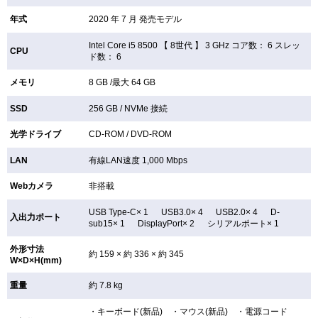
年式
2020 年 7 月 発売モデル
Intel Core i5 8500 【
8世代 】 3 GHz コア数： 6 スレッ
CPU
ド数： 6
メモリ
8 GB /最大 64 GB
SSD
256 GB /
NVMe 接続
光学ドライブ
CD-ROM /
DVD-ROM
LAN
有線LAN速度 1,000 Mbps
Webカメラ
非搭載
USB Type-C× 1 USB3.0× 4 USB2.0× 4 D-
入出力ポート
sub15× 1 DisplayPort× 2 シリアルポート× 1
外形寸法
約 159 × 約 336 × 約 345
W×D×H(mm)
重量
約 7.8 kg
・キーボード(新品) ・マウス(新品) ・電源コード