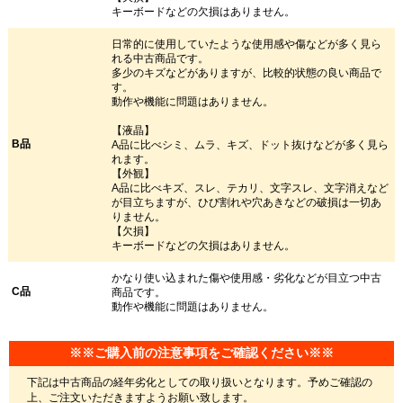
キーボードなどの欠損はありません。
日常的に使用していたような使用感や傷などが多く見ら
れる中古商品です。
多少のキズなどがありますが、比較的状態の良い商品で
す。
動作や機能に問題はありません。
【液晶】
B品
A品に比べシミ、ムラ、キズ、ドット抜けなどが多く見ら
れます。
【外観】
A品に比べキズ、スレ、テカリ、文字スレ、文字消えなど
が目立ちますが、ひび割れや穴あきなどの破損は一切あ
りません。
【欠損】
キーボードなどの欠損はありません。
かなり使い込まれた傷や使用感・劣化などが目立つ中古
C品
商品です。
動作や機能に問題はありません。
※※ご購入前の注意事項をご確認ください※※
下記は中古商品の経年劣化としての取り扱いとなります。予めご確認の
上、ご注文いただきますようお願い致します。