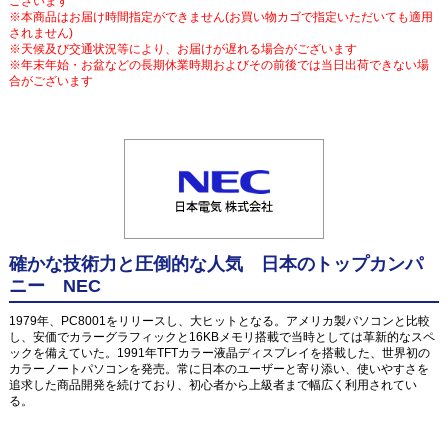
ございます
※本商品はお届け時間指定ができません(お買い物カゴで指定いただいても適用
されません)
※天候及び交通状況等により、お届けが遅れる場合がございます
※年末年始・お盆などの長期休業時期およびその前後では当日出荷できない場
合がございます
確かな技術力と圧倒的な人気 日本のトップカンパ
ニー NEC
1979年、PC8001をリリースし、大ヒットとなる。アメリカ製パソコンと比較
し、安価でカラーグラフィックと16KBメモリ搭載で当時としては革新的なスペ
ックを備えていた。1991年TFTカラー液晶ディスプレイを搭載した、世界初の
カラーノートパソコンを発売。常に日本のユーザーと寄り添い、使いやすさを
追求した商品開発を続けており、初心者から上級者まで幅広く利用されてい
る。