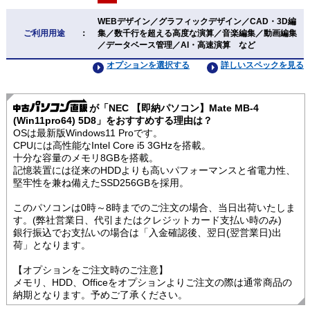
WEBデザイン／グラフィックデザイン／CAD・3D編
ご利用用途
：
集／数千行を超える高度な演算／音楽編集／動画編集
／データベース管理／AI・高速演算 など
オプションを選択する
詳しいスペックを見る
が「NEC 【即納パソコン】Mate MB-4
(Win11pro64) 5D8」をおすすめする理由は？
OSは最新版Windows11 Proです。
CPUには高性能なIntel Core i5 3GHzを搭載。
十分な容量のメモリ8GBを搭載。
記憶装置には従来のHDDよりも高いパフォーマンスと省電力性、
堅牢性を兼ね備えたSSD256GBを採用。
このパソコンは0時～8時までのご注文の場合、当日出荷いたしま
す。(弊社営業日、代引またはクレジットカード支払い時のみ)
銀行振込でお支払いの場合は「入金確認後、翌日(翌営業日)出
荷」となります。
【オプションをご注文時のご注意】
メモリ、HDD、Officeをオプションよりご注文の際は通常商品の
納期となります。予めご了承ください。