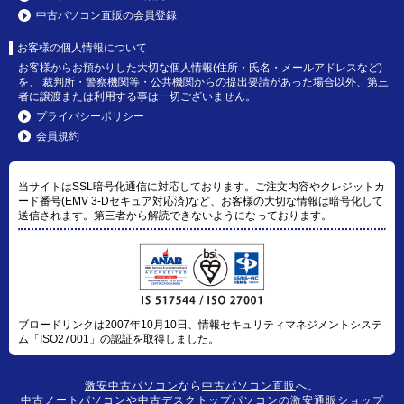
中古パソコン直販の会員登録
お客様の個人情報について
お客様からお預かりした大切な個人情報(住所・氏名・メールアドレスなど)
を、 裁判所・警察機関等・公共機関からの提出要請があった場合以外、第三
者に譲渡または利用する事は一切ございません。
プライバシーポリシー
会員規約
当サイトはSSL暗号化通信に対応しております。ご注文内容やクレジットカ
ード番号(EMV 3-Dセキュア対応済)など、お客様の大切な情報は暗号化して
送信されます。第三者から解読できないようになっております。
ブロードリンクは2007年10月10日、情報セキュリティマネジメントシステ
ム「ISO27001」の認証を取得しました。
激安中古パソコン
なら
中古パソコン直販
へ。
中古ノートパソコン
や
中古デスクトップパソコン
の激安通販ショップ