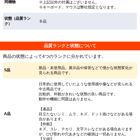
同梱物
※上記以外の付属はございません。
※キーボード、マウスは弊社指定となります。
状態（品質ラン
Ｂ品
ク）
品質ランクと状態について
商品の状態によって4つのランクに分かれています。
新品・未使用品。展示品や保管などで僅かな状態変化が
S品
見られる商品です。
日常的に使用していたような使用感や傷などが見られる
中古商品です。
比較的、外観がきれいな状態の良い商品です。
動作や機能に問題はありません。
【液晶】
A品
目立たないシミ、ムラ、キズ、ドット抜けなどがある場
合があります。
【外観】
キズ、スレ、テカリ、文字スレなどがある場合あります
が、ひび割れや穴あきなどの破損は一切ありません。
【欠損】