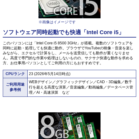
※画像はイメージです
ソフトウェア同時起動でも快適「Intel Core i5」
このパソコンには「Intel Core i5 8500 3GHz」が搭載。複数のソフトウェアを
同時に起動・処理しても快適に動作。ブラウザでYouTubeの映像・音楽を楽し
みながら、エクセルで計算をし、メールを送受信しても動作が重くなりませ
ん。高度で専門的な作業や処理はしないものの、サクサク快適な動作を求める
方、お仕事用パソコンとしてご利用の方にもおすすめです。
CPUランク
23 (2026年5月14日時点)
WEBデザイン／グラフィックデザイン／CAD・3D編集／数千
ご利用用途
行を超える高度な演算／音楽編集／動画編集／データベース管
参考例
理／AI・高速演算 など