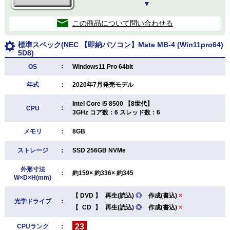
▼
この商品について問い合わせる
標準スペック(NEC 【即納パソコン】Mate MB-4 (Win11pro64)
5D8)
：
OS
Windows11 Pro 64bit
年式
：
2020年7月発売モデル
Intel Core i5 8500 【8世代】
：
CPU
3GHz コア数：6 スレッド数：6
メモリ
：
8GB
ストレージ
：
SSD 256GB NVMe
外形寸法
：
約159× 約336× 約345
W×D×H(mm)
【
DVD
】
再生(読込)
◎
作成(書込)
×
光学ドライブ
：
【
CD
】
再生(読込)
◎
作成(書込)
×
23
CPUランク
：