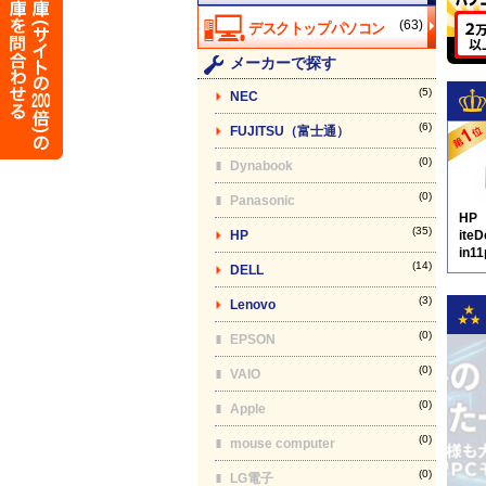
(63)
メーカーで探す
(5)
NEC
(6)
FUJITSU（富士通）
(0)
Dynabook
(0)
Panasonic
HP
(35)
HP
ite
in1
(14)
DELL
D8
(3)
Lenovo
(0)
EPSON
(0)
VAIO
(0)
Apple
(0)
mouse computer
(0)
LG電子