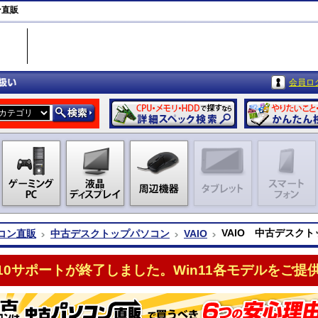
ン直販
会員ロ
VAIO 中古デスク
コン直販
中古デスクトップパソコン
VAIO
n10サポートが終了しました。Win11各モデルをご提