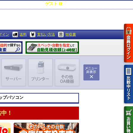
ゲスト
様
0
ポイント
グイン
送料
支払い方法
領収書
トップパソコン
供中！