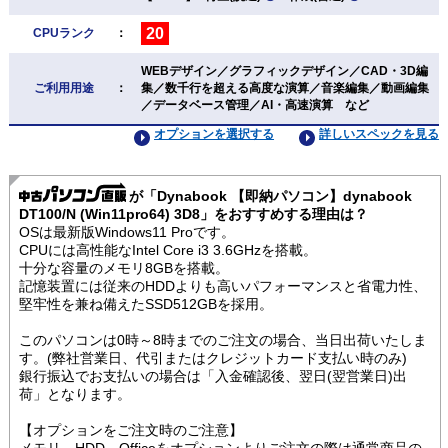
20
CPUランク
：
WEBデザイン／グラフィックデザイン／CAD・3D編
ご利用用途
：
集／数千行を超える高度な演算／音楽編集／動画編集
／データベース管理／AI・高速演算 など
オプションを選択する
詳しいスペックを見る
が「Dynabook 【即納パソコン】dynabook
DT100/N (Win11pro64) 3D8」をおすすめする理由は？
OSは最新版Windows11 Proです。
CPUには高性能なIntel Core i3 3.6GHzを搭載。
十分な容量のメモリ8GBを搭載。
記憶装置には従来のHDDよりも高いパフォーマンスと省電力性、
堅牢性を兼ね備えたSSD512GBを採用。
このパソコンは0時～8時までのご注文の場合、当日出荷いたしま
す。(弊社営業日、代引またはクレジットカード支払い時のみ)
銀行振込でお支払いの場合は「入金確認後、翌日(翌営業日)出
荷」となります。
【オプションをご注文時のご注意】
メモリ、HDD、Officeをオプションよりご注文の際は通常商品の