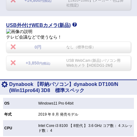
+14,800
【1920×1080】(メーカー・色は弊
円(税込)
社指定)
USB外付けWEBカメラ(新品)
テレビ会議などで使うなら！
0円
なし（標準仕様）
USB WebCam (新品) パソコン用
+3,850
円(税込)
Webカメラ【HDEDG1-2M】
Dynabook 【即納パソコン】dynabook DT100/N
(Win11pro64) 3D8 標準スペック
OS
Windows11 Pro 64bit
年式
2019 年 8 月 発売モデル
Intel Core i3 8100 【
8世代 】 3.6 GHz コア数： 4 スレッ
CPU
ド数： 4