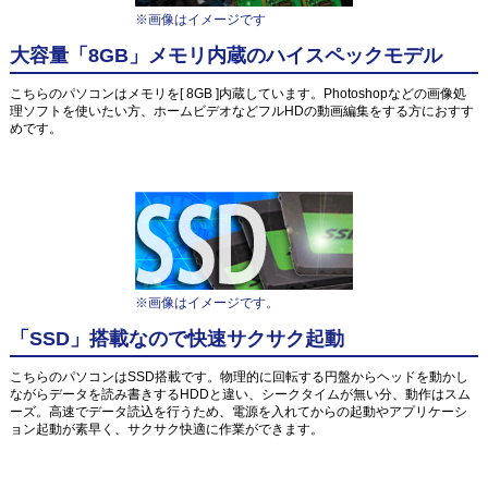
※画像はイメージです
大容量「8GB」メモリ内蔵のハイスペックモデル
こちらのパソコンはメモリを[ 8GB ]内蔵しています。Photoshopなどの画像処
理ソフトを使いたい方、ホームビデオなどフルHDの動画編集をする方におすす
めです。
※画像はイメージです。
「SSD」搭載なので快速サクサク起動
こちらのパソコンはSSD搭載です。物理的に回転する円盤からヘッドを動かし
ながらデータを読み書きするHDDと違い、シークタイムが無い分、動作はスム
ーズ。高速でデータ読込を行うため、電源を入れてからの起動やアプリケーシ
ョン起動が素早く、サクサク快適に作業ができます。