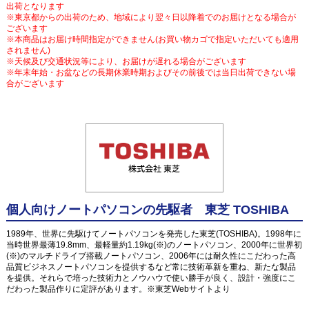
出荷となります
※東京都からの出荷のため、地域により翌々日以降着でのお届けとなる場合が
ございます
※本商品はお届け時間指定ができません(お買い物カゴで指定いただいても適用
されません)
※天候及び交通状況等により、お届けが遅れる場合がございます
※年末年始・お盆などの長期休業時期およびその前後では当日出荷できない場
合がございます
個人向けノートパソコンの先駆者 東芝 TOSHIBA
1989年、世界に先駆けてノートパソコンを発売した東芝(TOSHIBA)。1998年に
当時世界最薄19.8mm、最軽量約1.19kg(※)のノートパソコン、2000年に世界初
(※)のマルチドライブ搭載ノートパソコン、2006年には耐久性にこだわった高
品質ビジネスノートパソコンを提供するなど常に技術革新を重ね、新たな製品
を提供。それらで培った技術力とノウハウで使い勝手が良く、設計・強度にこ
だわった製品作りに定評があります。※東芝Webサイトより