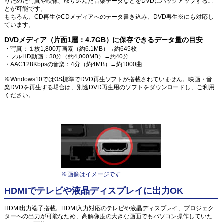
りためた写真や映像、取り込んだ音楽データなどをDVDにバックアップするこ
とが可能です。
もちろん、CD再生やCDメディアへのデータ書き込み、DVD再生※にも対応し
ています。
DVDメディア（片面1層：4.7GB）に保存できるデータ量の目安
・写真：１枚1,800万画素（約6.1MB）→約645枚
・フルHD動画：30分（約4,000MB）→約40分
・AAC128Kbpsの音楽：4分（約4MB）→約1000曲
※Windows10ではOS標準でDVD再生ソフトが搭載されていません。映画・音
楽DVDを再生する場合は、別途DVD再生用のソフトをダウンロードし、ご利用
ください。
※画像はイメージです
HDMIでテレビや液晶ディスプレイに出力OK
HDMI出力端子搭載。HDMI入力対応のテレビや液晶ディスプレイ、プロジェク
ターへの出力が可能なため、高解像度の大きな画面でもパソコン操作していた