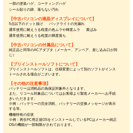
一部の塗装ハゲ、コーティングハゲ
シール貼りの跡、落ちない汚れ
【中古パソコンの液晶ディスプレイについて】
5点以下のドット抜け
バックライトの光漏れ
通常使用に耐えうる程度の色ムラや輝度ムラ
黄ばみ
通常使用に耐えうる程度の輝度落ち
【中古パソコンの付属品について】
純正品と同等のACアダプタ（メーカー、アンペア、差し込み口が同
じ）
【プリインストールソフトについて】
プリインストールソフトは、仕様変更によって別のソフトがインス
トールされる場合がございます。
【その他の注意事項】
バッテリーは消耗品の為保証対象外となります。
また、リコール対象品についてはお客様より製造メーカーへお手続
きいただきます。
※例：バッテリーの完全消耗、バッテリーの交換メッセージが表示
する等。
機種特有の症状
※例：再生PC用正規OSをインストールしているPCはメーカー純正
OSの機能が一部制限がされております。