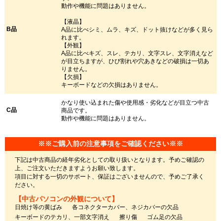
動作や機能に問題はありません。
【液晶】
B品
A品に比べシミ、ムラ、キズ、ドット抜けなどが多く見ら
れます。
【外観】
A品に比べキズ、スレ、テカリ、文字スレ、文字消えなど
が目立ちますが、ひび割れや穴あきなどの破損は一切あ
りません。
【欠損】
キーボードなどの欠損はありません。
かなり使い込まれた傷や使用感・劣化などが目立つ中古
C品
商品です。
動作や機能に問題はありません。
※※ご購入前の注意事項をご確認ください※※
下記は中古商品の経年劣化としての取り扱いとなります。予めご確認の
上、ご注文いただきますようお願い致します。
項目に対する一切のサポート、保証はございませんので、予めご了承く
ださい。
【中古パソコンの外観について】
日焼け等の黄ばみ
各コネクターカバー、ネジカバーの欠品
キーボードのテカリ、一部文字消え
擦り傷
ゴム足の欠品