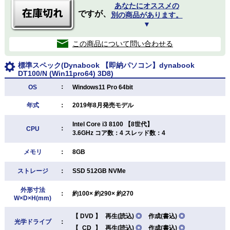
あなたにオススメの
ですが、
別の商品があります。
▼
この商品について問い合わせる
標準スペック(Dynabook 【即納パソコン】dynabook
DT100/N (Win11pro64) 3D8)
：
OS
Windows11 Pro 64bit
年式
：
2019年8月発売モデル
Intel Core i3 8100 【8世代】
：
CPU
3.6GHz コア数：4 スレッド数：4
メモリ
：
8GB
ストレージ
：
SSD 512GB NVMe
外形寸法
：
約100× 約290× 約270
W×D×H(mm)
【
DVD
】
再生(読込)
◎
作成(書込)
◎
光学ドライブ
：
【
CD
】
再生(読込)
◎
作成(書込)
◎