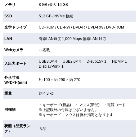
メモリ
8 GB /最大 16 GB
SSD
512 GB /
NVMe 接続
光学ドライブ
CD-ROM /
CD-RW /
DVD-R /
DVD-RW /
DVD-ROM
LAN
有線LAN速度 1,000 Mbps 無線LAN
対応
Webカメラ
非搭載
USB3.0× 4 USB2.0× 4 D-sub15× 1 HDMI× 1
入出力ポート
DisplayPort× 1
外形寸法
約 100 × 約 290 × 約 270
W×D×H(mm)
重量
約 4.3 kg
・キーボード(新品) ・マウス(新品) ・電源コード
同梱物
※上記以外の付属はございません。
※キーボード、マウスは弊社指定となります。
状態（品質ラン
Ｂ品
ク）