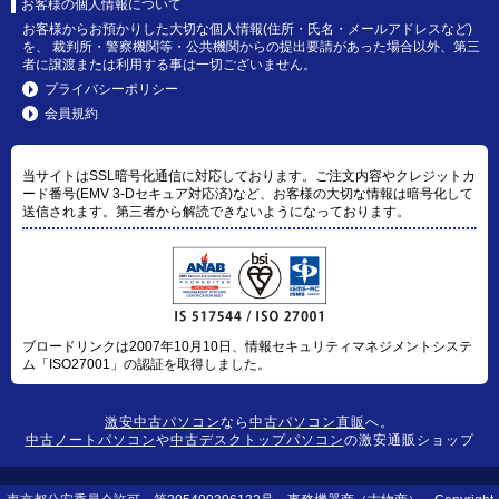
お客様の個人情報について
お客様からお預かりした大切な個人情報(住所・氏名・メールアドレスなど)
を、 裁判所・警察機関等・公共機関からの提出要請があった場合以外、第三
者に譲渡または利用する事は一切ございません。
プライバシーポリシー
会員規約
当サイトはSSL暗号化通信に対応しております。ご注文内容やクレジットカ
ード番号(EMV 3-Dセキュア対応済)など、お客様の大切な情報は暗号化して
送信されます。第三者から解読できないようになっております。
ブロードリンクは2007年10月10日、情報セキュリティマネジメントシステ
ム「ISO27001」の認証を取得しました。
激安中古パソコン
なら
中古パソコン直販
へ。
中古ノートパソコン
や
中古デスクトップパソコン
の激安通販ショップ