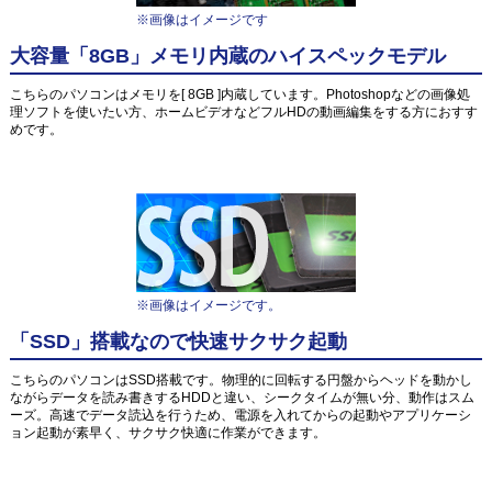
※画像はイメージです
大容量「8GB」メモリ内蔵のハイスペックモデル
こちらのパソコンはメモリを[ 8GB ]内蔵しています。Photoshopなどの画像処
理ソフトを使いたい方、ホームビデオなどフルHDの動画編集をする方におすす
めです。
※画像はイメージです。
「SSD」搭載なので快速サクサク起動
こちらのパソコンはSSD搭載です。物理的に回転する円盤からヘッドを動かし
ながらデータを読み書きするHDDと違い、シークタイムが無い分、動作はスム
ーズ。高速でデータ読込を行うため、電源を入れてからの起動やアプリケーシ
ョン起動が素早く、サクサク快適に作業ができます。