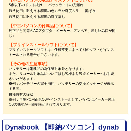
5点以下のドット抜け
バックライトの光漏れ
通常使用に耐えうる程度の色ムラや輝度ムラ
黄ばみ
通常使用に耐えうる程度の輝度落ち
【中古パソコンの付属品について】
純正品と同等のACアダプタ（メーカー、アンペア、差し込み口が同
じ）
【プリインストールソフトについて】
プリインストールソフトは、仕様変更によって別のソフトがインス
トールされる場合がございます。
【その他の注意事項】
バッテリーは消耗品の為保証対象外となります。
また、リコール対象品についてはお客様より製造メーカーへお手続
きいただきます。
※例：バッテリーの完全消耗、バッテリーの交換メッセージが表示
する等。
機種特有の症状
※例：再生PC用正規OSをインストールしているPCはメーカー純正
OSの機能が一部制限がされております。
Dynabook 【即納パソコン】dynab