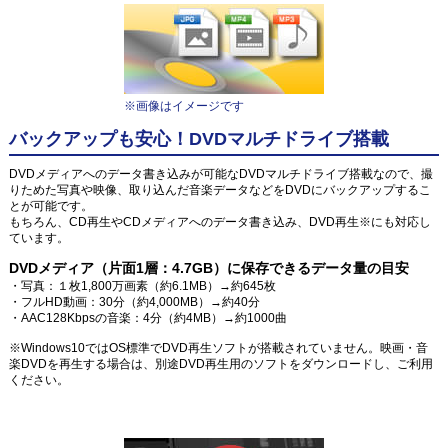
※画像はイメージです
バックアップも安心！DVDマルチドライブ搭載
DVDメディアへのデータ書き込みが可能なDVDマルチドライブ搭載なので、撮
りためた写真や映像、取り込んだ音楽データなどをDVDにバックアップするこ
とが可能です。
もちろん、CD再生やCDメディアへのデータ書き込み、DVD再生※にも対応し
ています。
DVDメディア（片面1層：4.7GB）に保存できるデータ量の目安
・写真：１枚1,800万画素（約6.1MB）→約645枚
・フルHD動画：30分（約4,000MB）→約40分
・AAC128Kbpsの音楽：4分（約4MB）→約1000曲
※Windows10ではOS標準でDVD再生ソフトが搭載されていません。映画・音
楽DVDを再生する場合は、別途DVD再生用のソフトをダウンロードし、ご利用
ください。