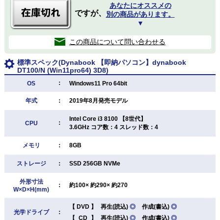
あなたにオススメの
ですが、
別の商品があります。
▼
この商品について問い合わせる
標準スペック(Dynabook 【即納パソコン】dynabook
DT100/N (Win11pro64) 3D8)
：
OS
Windows11 Pro 64bit
年式
：
2019年8月発売モデル
Intel Core i3 8100 【8世代】
：
CPU
3.6GHz コア数：4 スレッド数：4
メモリ
：
8GB
ストレージ
：
SSD 256GB NVMe
外形寸法
：
約100× 約290× 約270
W×D×H(mm)
【
DVD
】
再生(読込)
◎
作成(書込)
◎
光学ドライブ
：
【
CD
】
再生(読込)
◎
作成(書込)
◎