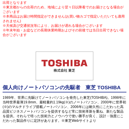
出荷となります
※東京都からの出荷のため、地域により翌々日以降着でのお届けとなる場合が
ございます
※本商品はお届け時間指定ができません(お買い物カゴで指定いただいても適用
されません)
※天候及び交通状況等により、お届けが遅れる場合がございます
※年末年始・お盆などの長期休業時期およびその前後では当日出荷できない場
合がございます
個人向けノートパソコンの先駆者 東芝 TOSHIBA
1989年、世界に先駆けてノートパソコンを発売した東芝(TOSHIBA)。1998年に
当時世界最薄19.8mm、最軽量約1.19kg(※)のノートパソコン、2000年に世界初
(※)のマルチドライブ搭載ノートパソコン、2006年には耐久性にこだわった高
品質ビジネスノートパソコンを提供するなど常に技術革新を重ね、新たな製品
を提供。それらで培った技術力とノウハウで使い勝手が良く、設計・強度にこ
だわった製品作りに定評があります。※東芝Webサイトより