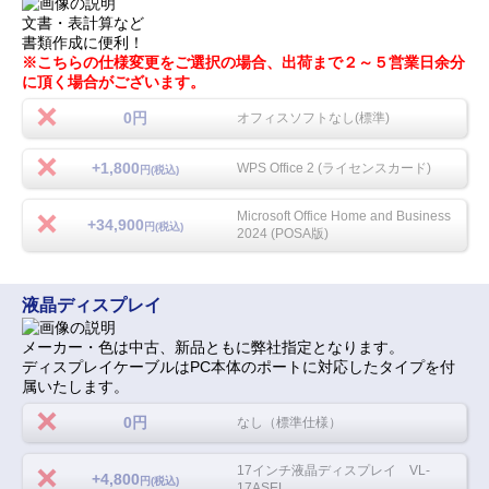
文書・表計算など
書類作成に便利！
※こちらの仕様変更をご選択の場合、出荷まで２～５営業日余分
に頂く場合がございます。
0円
オフィスソフトなし(標準)
+1,800
WPS Office 2 (ライセンスカード)
円(税込)
Microsoft Office Home and Business
+34,900
円(税込)
2024 (POSA版)
液晶ディスプレイ
メーカー・色は中古、新品ともに弊社指定となります。
ディスプレイケーブルはPC本体のポートに対応したタイプを付
属いたします。
0円
なし（標準仕様）
17インチ液晶ディスプレイ VL-
+4,800
円(税込)
17ASEL