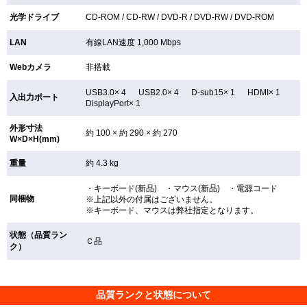
光学ドライブ
CD-ROM /
CD-RW /
DVD-R /
DVD-RW /
DVD-ROM
LAN
有線LAN速度 1,000 Mbps
Webカメラ
非搭載
USB3.0× 4 USB2.0× 4 D-sub15× 1 HDMI× 1
入出力ポート
DisplayPort× 1
外形寸法
約 100 × 約 290 × 約 270
W×D×H(mm)
重量
約 4.3 kg
・キーボード(新品) ・マウス(新品) ・電源コード
同梱物
※上記以外の付属はございません。
※キーボード、マウスは弊社指定となります。
状態（品質ラン
Ｃ品
ク）
品質ランクと状態について