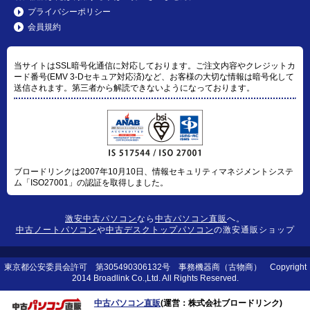
プライバシーポリシー
会員規約
当サイトはSSL暗号化通信に対応しております。ご注文内容やクレジットカ
ード番号(EMV 3-Dセキュア対応済)など、お客様の大切な情報は暗号化して
送信されます。第三者から解読できないようになっております。
ブロードリンクは2007年10月10日、情報セキュリティマネジメントシステ
ム「ISO27001」の認証を取得しました。
激安中古パソコン
なら
中古パソコン直販
へ。
中古ノートパソコン
や
中古デスクトップパソコン
の激安通販ショップ
東京都公安委員会許可 第305490306132号 事務機器商（古物商） Copyright
2014 Broadlink Co.,Ltd. All Rights Reserved.
中古パソコン直販
(運営：株式会社ブロードリンク)