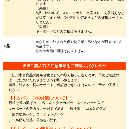
れます。
【外観】
A品に比べキズ、スレ、テカリ、文字スレ、文字消えなど
が目立ちますが、ひび割れや穴あきなどの破損は一切あ
りません。
【欠損】
キーボードなどの欠損はありません。
かなり使い込まれた傷や使用感・劣化などが目立つ中古
C品
商品です。
動作や機能に問題はありません。
※※ご購入前の注意事項をご確認ください※※
下記は中古商品の経年劣化としての取り扱いとなります。予めご確認の
上、ご注文いただきますようお願い致します。
項目に対する一切のサポート、保証はございませんので、予めご了承く
ださい。
【中古パソコンの外観について】
日焼け等の黄ばみ
各コネクターカバー、ネジカバーの欠品
キーボードのテカリ、一部文字消え
擦り傷
ゴム足の欠品
一部の塗装ハゲ、コーティングハゲ
シール貼りの跡、落ちない汚れ
【中古パソコンの液晶ディスプレイについて】