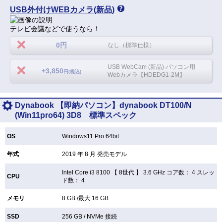
USB外付けWEBカメラ(新品)
テレビ会議などで使うなら！
0円
なし（標準仕様）
USB WebCam (新品) パソコン用
+3,850
円(税込)
Webカメラ【HDEDG1-2M】
Dynabook 【即納パソコン】dynabook DT100/N
(Win11pro64) 3D8 標準スペック
OS
Windows11 Pro 64bit
年式
2019 年 8 月 発売モデル
Intel Core i3 8100 【
8世代 】 3.6 GHz コア数： 4 スレッ
CPU
ド数： 4
メモリ
8 GB /最大 16 GB
SSD
256 GB /
NVMe 接続