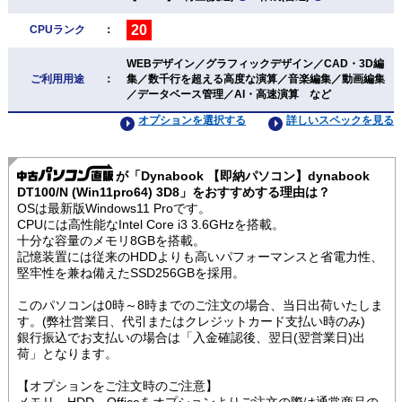
20
CPUランク
：
WEBデザイン／グラフィックデザイン／CAD・3D編
ご利用用途
：
集／数千行を超える高度な演算／音楽編集／動画編集
／データベース管理／AI・高速演算 など
オプションを選択する
詳しいスペックを見る
が「Dynabook 【即納パソコン】dynabook
DT100/N (Win11pro64) 3D8」をおすすめする理由は？
OSは最新版Windows11 Proです。
CPUには高性能なIntel Core i3 3.6GHzを搭載。
十分な容量のメモリ8GBを搭載。
記憶装置には従来のHDDよりも高いパフォーマンスと省電力性、
堅牢性を兼ね備えたSSD256GBを採用。
このパソコンは0時～8時までのご注文の場合、当日出荷いたしま
す。(弊社営業日、代引またはクレジットカード支払い時のみ)
銀行振込でお支払いの場合は「入金確認後、翌日(翌営業日)出
荷」となります。
【オプションをご注文時のご注意】
メモリ、HDD、Officeをオプションよりご注文の際は通常商品の