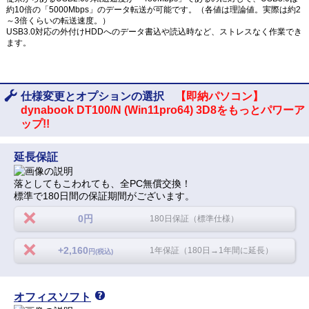
約10倍の「5000Mbps」のデータ転送が可能です。（各値は理論値。実際は約2
～3倍くらいの転送速度。）
USB3.0対応の外付けHDDへのデータ書込や読込時など、ストレスなく作業でき
ます。
仕様変更とオプションの選択
【即納パソコン】
dynabook DT100/N (Win11pro64) 3D8をもっとパワーア
ップ!!
延長保証
落としてもこわれても、全PC無償交換！
標準で180日間の保証期間がございます。
0円
180日保証（標準仕様）
+2,160
1年保証（180日→1年間に延長）
円(税込)
オフィスソフト