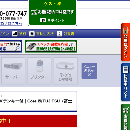
ゲスト
様
0
ポイント
グイン
送料
支払い方法
領収書
 ※テンキー付｜Core i5(FUJITSU（富士
供中！