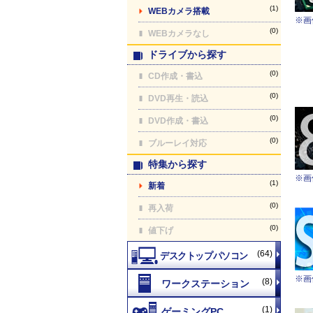
(1)
WEBカメラ搭載
※画
(0)
WEBカメラなし
ドライブから探す
(0)
CD作成・書込
(0)
DVD再生・読込
(0)
DVD作成・書込
(0)
ブルーレイ対応
特集から探す
※画
(1)
新着
(0)
再入荷
(0)
値下げ
(64)
※画
(8)
(1)