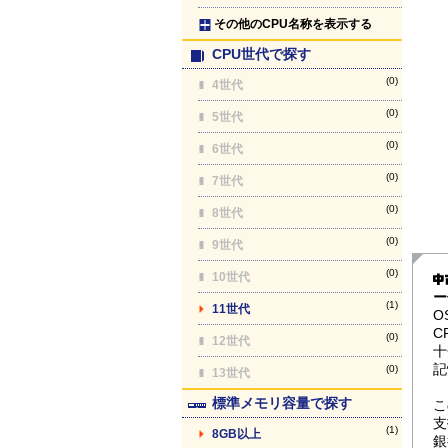
その他のCPU名称を表示する
CPU世代で探す
(0)
4世代
(0)
5世代
(0)
6世代
(0)
7世代
(0)
8世代
(0)
9世代
(0)
10世代
ー
(1)
11世代
O
C
(0)
12世代
十
記
(0)
13世代
標準メモリ容量で探す
こ
支
(1)
8GB以上
銀