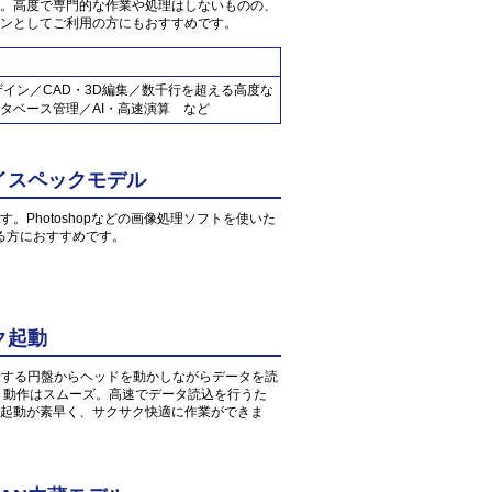
。高度で専門的な作業や処理はしないものの、
ンとしてご利用の方にもおすすめです。
ザイン／CAD・3D編集／数千行を超える高度な
タベース管理／AI・高速演算 など
イスペックモデル
す。Photoshopなどの画像処理ソフトを使いた
る方におすすめです。
ク起動
転する円盤からヘッドを動かしながらデータを読
、動作はスムーズ。高速でデータ読込を行うた
起動が素早く、サクサク快適に作業ができま