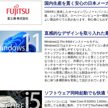
国内生産を貫く安心の日本メーカー
1994年に発表したオールインワンノートパソコ
後、シェアを拡大。スーパーコンピューター開発
よい製品作りで人気があります。初心者にもおす
直感的なデザインを取り入れた最新O
Windows11 Pro 64bitインストールモデル。
Windows11ではスタートメニューのアイコ
ケーションが探しやすくなりました。
スナップアシスト機能が強化され、ブラウザやア
でタイルのように画面内にピタッと置くことがで
なり合うことがなく、作業がしやすくなります。
タッチキーボードのテーマやキーのサイズを自分
パネル操作でも使いやすくなっています。
モバイル環境に慣れた方にも馴染みやすいデザイ
セキュリティもより強化されており、ハードウェ
全に保つ多層防御を実装して設計されています。
ソフトウェア同時起動でも快適「Inte
このパソコンには「Intel Core i5 8265U
処理しても快適に動作。ブラウザでYouTube