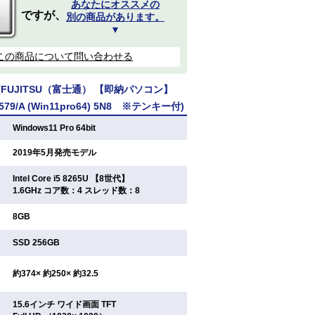
あなたにオススメの
ですが、
別の商品があります。
▼
この商品について問い合わせる
FUJITSU（富士通） 【即納パソコン】
579/A (Win11pro64) 5N8 ※テンキー付)
：
Windows11 Pro 64bit
：
2019年5月発売モデル
Intel Core i5 8265U 【8世代】
：
1.6GHz コア数：4 スレッド数：8
：
8GB
：
SSD 256GB
：
約374× 約250× 約32.5
15.6インチ ワイド画面 TFT
：