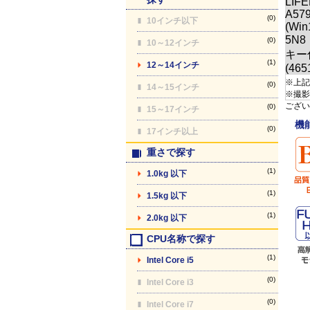
(0)
10インチ以下
(0)
10～12インチ
(1)
12～14インチ
※上記
(0)
14～15インチ
※撮影
ござい
(0)
15～17インチ
機
(0)
17インチ以上
重さで探す
(1)
1.0kg 以下
(1)
1.5kg 以下
(1)
2.0kg 以下
CPU名称で探す
(1)
Intel Core i5
(0)
Intel Core i3
(0)
Intel Core i7