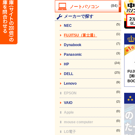
(84)
メーカーで探す
(5)
NEC
(1)
FUJITSU（富士通）
(7)
Dynabook
(3)
Panasonic
(24)
HP
FU
(25)
DELL
【即
BOO
(9)
Lenovo
pro
(0)
EPSON
(2)
VAIO
(0)
Apple
(0)
mouse computer
(0)
LG電子