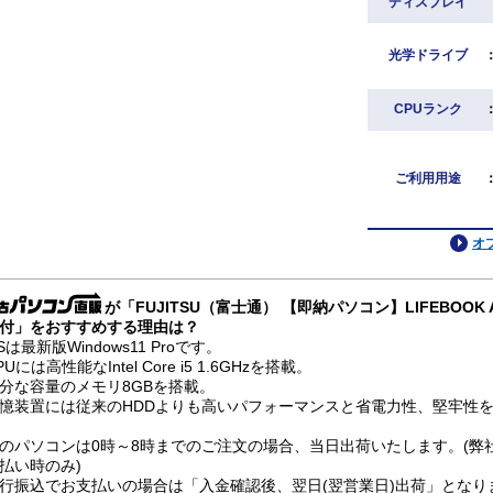
ディスプレイ
光学ドライブ
CPUランク
ご利用用途
オ
が「FUJITSU（富士通） 【即納パソコン】LIFEBOOK A57
付」をおすすめする理由は？
Sは最新版Windows11 Proです。
PUには高性能なIntel Core i5 1.6GHzを搭載。
分な容量のメモリ8GBを搭載。
憶装置には従来のHDDよりも高いパフォーマンスと省電力性、堅牢性を兼
のパソコンは0時～8時までのご注文の場合、当日出荷いたします。(弊
払い時のみ)
行振込でお支払いの場合は「入金確認後、翌日(翌営業日)出荷」となり