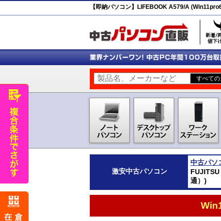
【即納パソコン】LIFEBOOK A579/A (Win11p
中古パソ
激安
中古パソコン
FUJITS
通）)
Wi