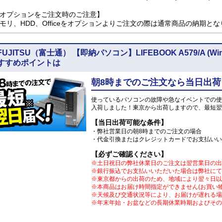
オプションをご注文時のご注意】
モリ、HDD、Officeをオプションよりご注文の際は通常商品の納期と
FUJITSU（富士通） 【即納パソコン】LIFEBOOK A579/A (Wi
すすめポイントは
朝8時までのご注文なら当日出荷
使っているパソコンの故障や急なイベントでの使
入荷しました！東京から出荷しますので、最短翌
【当日出荷可能な条件】
・弊社営業日の朝8時までのご注文の場合
・代金引換またはクレジットカードでお支払いい
【必ずご確認ください】
※土日祝日の弊社休業日のご注文は翌営業日の出
※銀行振込でお支払いいただいた場合は弊社にて
※東京都からの出荷のため、地域により翌々日以
※本商品はお届け時間指定ができません(お買い
※天候及び交通状況等により、お届けが遅れる場
※年末年始・お盆などの長期休業時期およびその