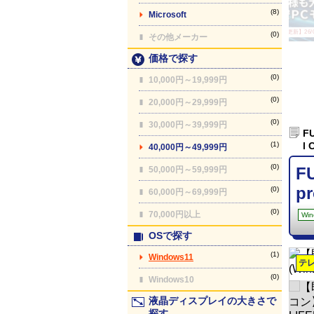
(8)
Microsoft
【最終更新】26/08
(0)
その他メーカー
価格で探す
(0)
10,000円～19,999円
(0)
20,000円～29,999円
(0)
30,000円～39,999円
F
(1)
l
40,000円～49,999円
(0)
F
50,000円～59,999円
p
(0)
60,000円～69,999円
(0)
70,000円以上
Win
OSで探す
(1)
Windows11
テ
(0)
Windows10
液晶ディスプレイの大きさで
探す