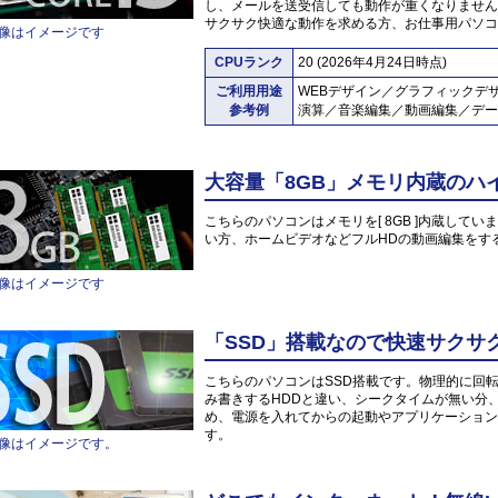
し、メールを送受信しても動作が重くなりません
サクサク快適な動作を求める方、お仕事用パソコ
像はイメージです
CPUランク
20 (2026年4月24日時点)
ご利用用途
WEBデザイン／グラフィックデ
参考例
演算／音楽編集／動画編集／デー
大容量「8GB」メモリ内蔵のハ
こちらのパソコンはメモリを[ 8GB ]内蔵していま
い方、ホームビデオなどフルHDの動画編集をす
像はイメージです
「SSD」搭載なので快速サクサ
こちらのパソコンはSSD搭載です。物理的に回
み書きするHDDと違い、シークタイムが無い分
め、電源を入れてからの起動やアプリケーション
す。
像はイメージです。