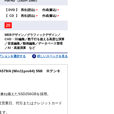
Full HD （1920× 1080）
【
DVD
】
再生(読込)
×
作成(書込)
×
：
【
CD
】
再生(読込)
×
作成(書込)
×
20
：
WEBデザイン／グラフィックデザイン／
CAD・3D編集／数千行を超える高度な演算
：
／音楽編集／動画編集／データベース管理
／AI・高速演算 など
プションを選択する
詳しいスペックを見る
9/A (Win11pro64) 5N8 ※テンキ
ね備えたSSD256GBを採用。
社営業日、代引またはクレジットカード
ます。