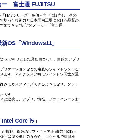
 富士通 FUJITSU
ン「FMVシリーズ」を個人向けに販売し、その
で培った技術力と日本国内工場における品質の
すめできる“安心”のメーカー「富士通」。
S「Windows11」
ン表示がスッキリとした見た目となり、目的のアプリ
プリケーションなどの複数のウィンドウをまる
きます。マルチタスク時にウィンドウ同士が重
好みにカスタマイズできるようになり、タッチ
ンです。
アと連携し、アプリ、情報、プライバシーを安
l Core i5」
 1.6GHz」が搭載。複数のソフトウェアを同時に起動・
の映像・音楽を楽しみながら、エクセルで計算を