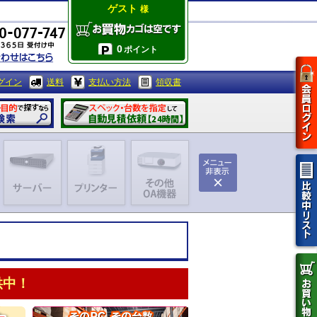
ゲスト
様
0
ポイント
グイン
送料
支払い方法
領収書
供中！