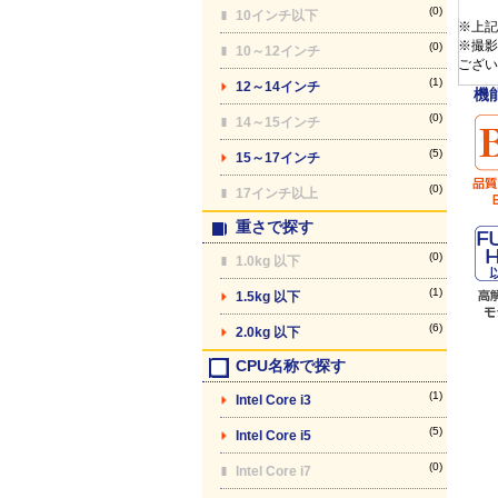
(0)
10インチ以下
※上記
※撮影
(0)
10～12インチ
ござい
(1)
12～14インチ
機
(0)
14～15インチ
(5)
15～17インチ
(0)
17インチ以上
重さで探す
(0)
1.0kg 以下
(1)
1.5kg 以下
(6)
2.0kg 以下
CPU名称で探す
(1)
Intel Core i3
(5)
Intel Core i5
(0)
Intel Core i7