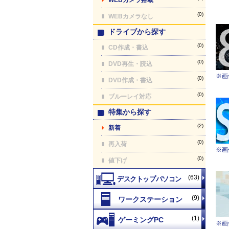
(0)
WEBカメラなし
ドライブから探す
(0)
CD作成・書込
(0)
DVD再生・読込
※画
(0)
DVD作成・書込
(0)
ブルーレイ対応
特集から探す
(2)
新着
(0)
再入荷
※画
(0)
値下げ
(63)
(9)
(1)
※画