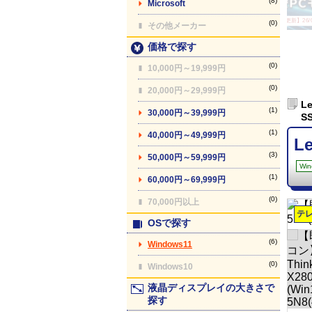
(8)
Microsoft
【最終更新】26/08
(0)
その他メーカー
価格で探す
(0)
10,000円～19,999円
(0)
20,000円～29,999円
L
(1)
30,000円～39,999円
S
(1)
40,000円～49,999円
L
(3)
50,000円～59,999円
Win
(1)
60,000円～69,999円
(0)
70,000円以上
テ
OSで探す
(6)
Windows11
(0)
Windows10
液晶ディスプレイの大きさで
探す