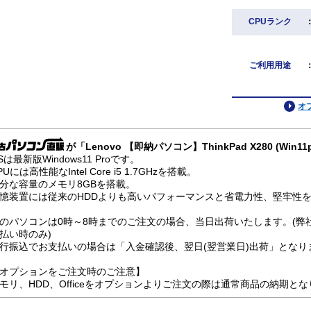
CPUランク
ご利用用途
オ
が「Lenovo 【即納パソコン】ThinkPad X280 (Win
Sは最新版Windows11 Proです。
PUには高性能なIntel Core i5 1.7GHzを搭載。
分な容量のメモリ8GBを搭載。
憶装置には従来のHDDよりも高いパフォーマンスと省電力性、堅牢性を兼
のパソコンは0時～8時までのご注文の場合、当日出荷いたします。(弊
払い時のみ)
行振込でお支払いの場合は「入金確認後、翌日(翌営業日)出荷」となり
オプションをご注文時のご注意】
モリ、HDD、Officeをオプションよりご注文の際は通常商品の納期と