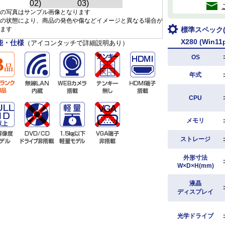
の写真はサンプル画像となります
の状態により、商品の発色や傷などイメージと異なる場合が
ます
標準スペック(L
X280 (Win11
能・仕様
（アイコンタッチで詳細説明あり）
OS
年式
CPU
メモリ
ストレージ
外形寸法
W×D×H(mm)
液晶
ディスプレイ
光学ドライブ