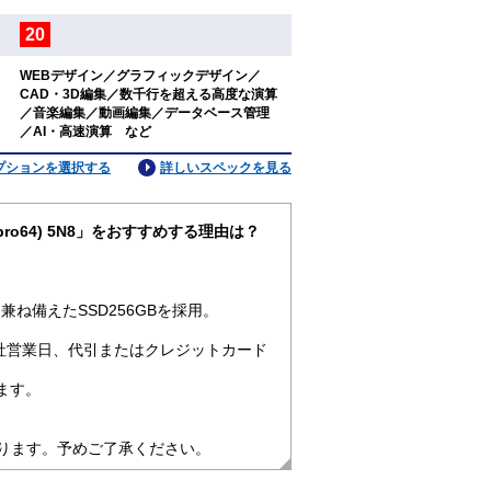
20
：
WEBデザイン／グラフィックデザイン／
CAD・3D編集／数千行を超える高度な演算
：
／音楽編集／動画編集／データベース管理
／AI・高速演算 など
プションを選択する
詳しいスペックを見る
11pro64) 5N8」をおすすめする理由は？
ね備えたSSD256GBを採用。
社営業日、代引またはクレジットカード
ます。
なります。予めご了承ください。