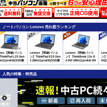
ノートパソコン Lenovo 売れ筋ランキング
novo 【即納パソコ
Lenovo 【即納パソコ
Lenovo 【即納パソコ
Le
hinkPad L15 Gen
ン】ThinkPad E15 Gen
ン】 ThinkBook 13s G
ン】 
Win11pro64)(SSD新
2 (Win11pro64)(SSD新
4 IAP (Win11pro64) 5N
64)
 5N10 ※テンキー
品) 5N11 ※テンキー
12
D新
付
人気の特集・特売品