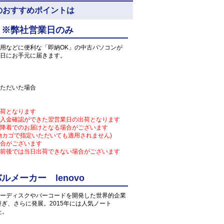
 5N8のおすすめポイントは
 ※弊社営業日のみ
用などに便利な「即納OK」の中古パソコンが
日にお手元に届きます。
ただいた場合
荷となります
入金確認ができた翌営業日の出荷となります
降着でのお届けとなる場合がございます
物カゴで指定いただいても適用されません)
合がございます
前後では当日出荷できない場合がございます
メーカー lenovo
ーディスクやバーコードを開発した世界的企業
け継ぎ、さらに発展。2015年には人気ノート
た。