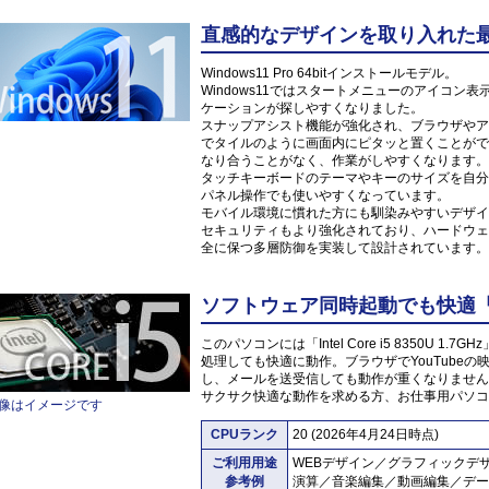
直感的なデザインを取り入れた最新O
Windows11 Pro 64bitインストールモデル。
Windows11ではスタートメニューのアイコ
ケーションが探しやすくなりました。
スナップアシスト機能が強化され、ブラウザやア
でタイルのように画面内にピタッと置くことがで
なり合うことがなく、作業がしやすくなります。
タッチキーボードのテーマやキーのサイズを自分
パネル操作でも使いやすくなっています。
モバイル環境に慣れた方にも馴染みやすいデザイ
セキュリティもより強化されており、ハードウェ
全に保つ多層防御を実装して設計されています。
ソフトウェア同時起動でも快適「Inte
このパソコンには「Intel Core i5 8350U
処理しても快適に動作。ブラウザでYouTube
し、メールを送受信しても動作が重くなりません
サクサク快適な動作を求める方、お仕事用パソコ
像はイメージです
CPUランク
20 (2026年4月24日時点)
ご利用用途
WEBデザイン／グラフィックデ
参考例
演算／音楽編集／動画編集／デー