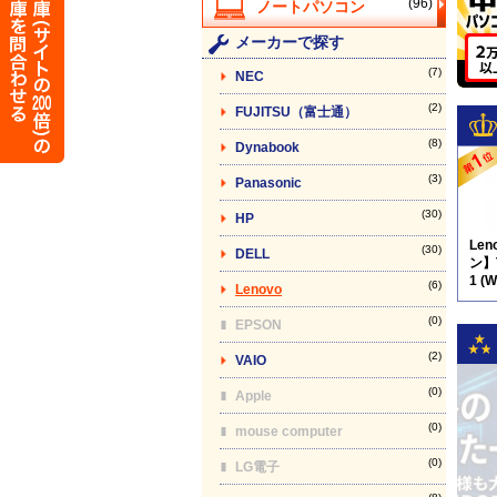
(96)
メーカーで探す
(7)
NEC
(2)
FUJITSU（富士通）
(8)
Dynabook
(3)
Panasonic
(30)
HP
Le
(30)
DELL
ン】T
1 (
(6)
Lenovo
品)
付
(0)
EPSON
(2)
VAIO
(0)
Apple
(0)
mouse computer
(0)
LG電子