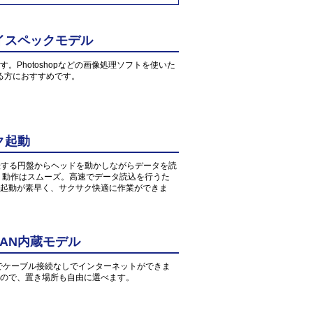
イスペックモデル
す。Photoshopなどの画像処理ソフトを使いた
る方におすすめです。
ク起動
転する円盤からヘッドを動かしながらデータを読
、動作はスムーズ。高速でデータ読込を行うた
起動が素早く、サクサク快適に作業ができま
AN内蔵モデル
環境でケーブル接続なしでインターネットができま
すので、置き場所も自由に選べます。