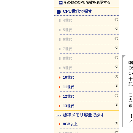
その他のCPU名称を表示する
CPU世代で探す
(0)
4世代
(0)
5世代
(0)
6世代
(0)
7世代
(0)
8世代
(0)
O
9世代
C
(1)
10世代
十
記
(1)
11世代
こ
(3)
12世代
支
(1)
銀
13世代
標準メモリ容量で探す
【
メ
(6)
8GB以上
(0)