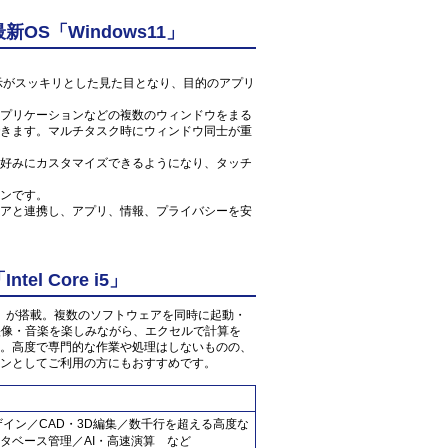
S「Windows11」
ン表示がスッキリとした見た目となり、目的のアプリ
プリケーションなどの複数のウィンドウをまる
きます。マルチタスク時にウィンドウ同士が重
好みにカスタマイズできるようになり、タッチ
ンです。
アと連携し、アプリ、情報、プライバシーを安
l Core i5」
 1.7GHz」が搭載。複数のソフトウェアを同時に起動・
の映像・音楽を楽しみながら、エクセルで計算を
。高度で専門的な作業や処理はしないものの、
ンとしてご利用の方にもおすすめです。
ザイン／CAD・3D編集／数千行を超える高度な
タベース管理／AI・高速演算 など