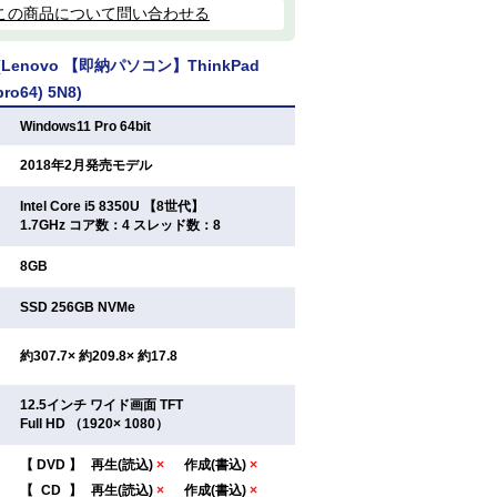
この商品について問い合わせる
enovo 【即納パソコン】ThinkPad
pro64) 5N8)
：
Windows11 Pro 64bit
：
2018年2月発売モデル
Intel Core i5 8350U 【8世代】
：
1.7GHz コア数：4 スレッド数：8
：
8GB
：
SSD 256GB NVMe
：
約307.7× 約209.8× 約17.8
12.5インチ ワイド画面 TFT
：
Full HD （1920× 1080）
【
DVD
】
再生(読込)
×
作成(書込)
×
：
【
CD
】
再生(読込)
×
作成(書込)
×