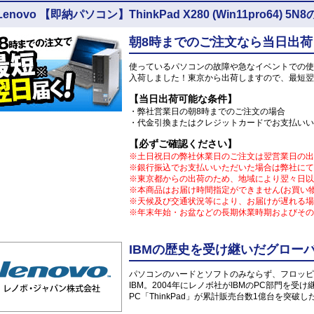
Lenovo 【即納パソコン】ThinkPad X280 (Win11pro64)
朝8時までのご注文なら当日出荷
使っているパソコンの故障や急なイベントでの使
入荷しました！東京から出荷しますので、最短翌
【当日出荷可能な条件】
・弊社営業日の朝8時までのご注文の場合
・代金引換またはクレジットカードでお支払いい
【必ずご確認ください】
※土日祝日の弊社休業日のご注文は翌営業日の出
※銀行振込でお支払いいただいた場合は弊社にて
※東京都からの出荷のため、地域により翌々日以
※本商品はお届け時間指定ができません(お買い
※天候及び交通状況等により、お届けが遅れる場
※年末年始・お盆などの長期休業時期およびその
IBMの歴史を受け継いだグローバル
パソコンのハードとソフトのみならず、フロッピ
IBM。2004年にレノボ社がIBMのPC部門を受
PC「ThinkPad」が累計販売台数1億台を突破し