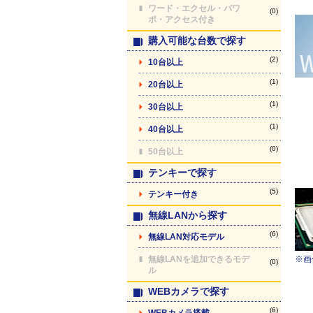
ワード・エクセル・パワ
(0)
ポ・アクセス付き
購入可能な台数で探す
(2)
10台以上
(1)
20台以上
(1)
30台以上
(1)
40台以上
(0)
50台以上
テンキーで探す
(5)
テンキー付き
無線LANから探す
(6)
無線LAN対応モデル
無線LANを追加できるモデ
※画
(0)
ル
WEBカメラで探す
(6)
WEBカメラ搭載