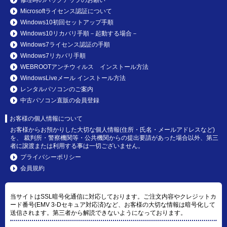
Microsoftライセンス認証について
Windows10初回セットアップ手順
Windows10リカバリ手順－起動する場合－
Windows7ライセンス認証の手順
Windows7リカバリ手順
WEBROOTアンチウィルス インストール方法
WindowsLiveメール インストール方法
レンタルパソコンのご案内
中古パソコン直販の会員登録
お客様の個人情報について
お客様からお預かりした大切な個人情報(住所・氏名・メールアドレスなど)
を、 裁判所・警察機関等・公共機関からの提出要請があった場合以外、第三
者に譲渡または利用する事は一切ございません。
プライバシーポリシー
会員規約
当サイトはSSL暗号化通信に対応しております。ご注文内容やクレジットカ
ード番号(EMV 3-Dセキュア対応済)など、お客様の大切な情報は暗号化して
送信されます。第三者から解読できないようになっております。