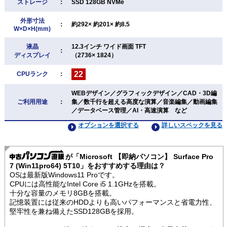
ストレージ
：
SSD 128GB NVMe
外形寸法
：
約292× 約201× 約8.5
W×D×H(mm)
液晶
12.3インチ ワイド画面 TFT
：
ディスプレイ
（2736× 1824）
22
CPUランク
：
WEBデザイン／グラフィックデザイン／CAD・3D編
ご利用用途
：
集／数千行を超える高度な演算／音楽編集／動画編集
／データベース管理／AI・高速演算 など
オプションを選択する
詳しいスペックを見る
が「Microsoft 【即納パソコン】 Surface Pro
7 (Win11pro64) 5T10」をおすすめする理由は？
OSは最新版Windows11 Proです。
CPUには高性能なIntel Core i5 1.1GHzを搭載。
十分な容量のメモリ8GBを搭載。
記憶装置には従来のHDDよりも高いパフォーマンスと省電力性、
堅牢性を兼ね備えたSSD128GBを採用。