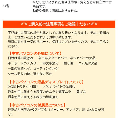
かなり使い込まれた傷や使用感・劣化などが目立つ中古
C品
商品です。
動作や機能に問題はありません。
※※ご購入前の注意事項をご確認ください※※
下記は中古商品の経年劣化としての取り扱いとなります。予めご確認の
上、ご注文いただきますようお願い致します。
項目に対する一切のサポート、保証はございませんので、予めご了承く
ださい。
【中古パソコンの外観について】
日焼け等の黄ばみ
各コネクターカバー、ネジカバーの欠品
キーボードのテカリ、一部文字消え
擦り傷
ゴム足の欠品
一部の塗装ハゲ、コーティングハゲ
シール貼りの跡、落ちない汚れ
【中古パソコンの液晶ディスプレイについて】
5点以下のドット抜け
バックライトの光漏れ
通常使用に耐えうる程度の色ムラや輝度ムラ
黄ばみ
通常使用に耐えうる程度の輝度落ち
【中古パソコンの付属品について】
純正品と同等のACアダプタ（メーカー、アンペア、差し込み口が同
じ）