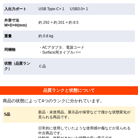
入出力ポート
USB Type-C× 1 USB3.0× 1
外形寸法
約 292 × 約 201 × 約 8.5
W×D×H(mm)
重量
約 0.8 kg
・ACアダプタ、電源コード
同梱物
・Surface用タイプカバー
状態（品質ラン
Ｃ品
ク）
品質ランクと状態について
商品の状態によって4つのランクに分かれています。
新品・未使用品。展示品や保管などで僅かな状態変化が
S品
見られる商品です。
日常的に使用していたような使用感や傷などが見られる
中古商品です。
比較的、外観がきれいな状態の良い商品です。