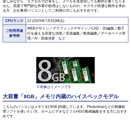
楽しみながら、エクセルで計算をし、メールを送受信しても動作が重くなりま
せん。高度で専門的な作業や処理はしないものの、サクサク快適な動作を求め
る方、お仕事用パソコンとしてご利用の方にもおすすめです。
CPUランク
22 (2025年7月3日時点)
WEBデザイン／グラフィックデザイン／CAD・3D編集／数千
ご利用用途
行を超える高度な演算／音楽編集／動画編集／データベース管
参考例
理／AI・高速演算 など
※画像はイメージです
大容量「8GB」メモリ内蔵のハイスペックモデル
こちらのパソコンはメモリを[ 8GB ]内蔵しています。Photoshopなどの画像処
理ソフトを使いたい方、ホームビデオなどフルHDの動画編集をする方におすす
めです。