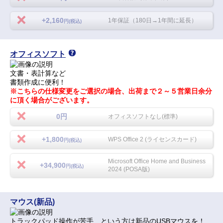
+2,160
1年保証（180日→1年間に延長）
円(税込)
オフィスソフト
文書・表計算など
書類作成に便利！
※こちらの仕様変更をご選択の場合、出荷まで２～５営業日余分
に頂く場合がございます。
0円
オフィスソフトなし(標準)
+1,800
WPS Office 2 (ライセンスカード)
円(税込)
Microsoft Office Home and Business
+34,900
円(税込)
2024 (POSA版)
マウス(新品)
トラックパッド操作が苦手…という方は新品のUSBマウスを！