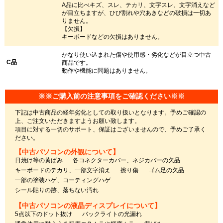
A品に比べキズ、スレ、テカリ、文字スレ、文字消えなど
が目立ちますが、ひび割れや穴あきなどの破損は一切あ
りません。
【欠損】
キーボードなどの欠損はありません。
かなり使い込まれた傷や使用感・劣化などが目立つ中古
C品
商品です。
動作や機能に問題はありません。
※※ご購入前の注意事項をご確認ください※※
下記は中古商品の経年劣化としての取り扱いとなります。予めご確認の
上、ご注文いただきますようお願い致します。
項目に対する一切のサポート、保証はございませんので、予めご了承く
ださい。
【中古パソコンの外観について】
日焼け等の黄ばみ
各コネクターカバー、ネジカバーの欠品
キーボードのテカリ、一部文字消え
擦り傷
ゴム足の欠品
一部の塗装ハゲ、コーティングハゲ
シール貼りの跡、落ちない汚れ
【中古パソコンの液晶ディスプレイについて】
5点以下のドット抜け
バックライトの光漏れ