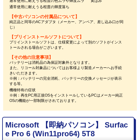
通常使用に耐えうる程度の色ムラや輝度ムラ
黄ばみ
通常使用に耐えうる程度の輝度落ち
【中古パソコンの付属品について】
純正品と同等のACアダプタ（メーカー、アンペア、差し込み口が同
じ）
【プリインストールソフトについて】
プリインストールソフトは、仕様変更によって別のソフトがインス
トールされる場合がございます。
【その他の注意事項】
バッテリーは消耗品の為保証対象外となります。
また、リコール対象品についてはお客様より製造メーカーへお手続
きいただきます。
※例：バッテリーの完全消耗、バッテリーの交換メッセージが表示
する等。
機種特有の症状
※例：再生PC用正規OSをインストールしているPCはメーカー純正
OSの機能が一部制限がされております。
Microsoft 【即納パソコン】 Surfac
e Pro 6 (Win11pro64) 5T8