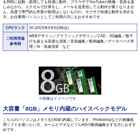
を同時に起動・処理しても快適に動作。ブラウザでYouTubeの映像・音楽を楽
しみながら、エクセルで計算をし、メールを送受信しても動作が重くなりませ
ん。高度で専門的な作業や処理はしないものの、サクサク快適な動作を求める
方、お仕事用パソコンとしてご利用の方にもおすすめです。
CPUランク
20 (2025年9月5日時点)
WEBデザイン／グラフィックデザイン／CAD・3D編集／数千
ご利用用途
行を超える高度な演算／音楽編集／動画編集／データベース管
参考例
理／AI・高速演算 など
※画像はイメージです
大容量「8GB」メモリ内蔵のハイスペックモデル
こちらのパソコンはメモリを[ 8GB ]内蔵しています。Photoshopなどの画像処
理ソフトを使いたい方、ホームビデオなどフルHDの動画編集をする方におすす
めです。