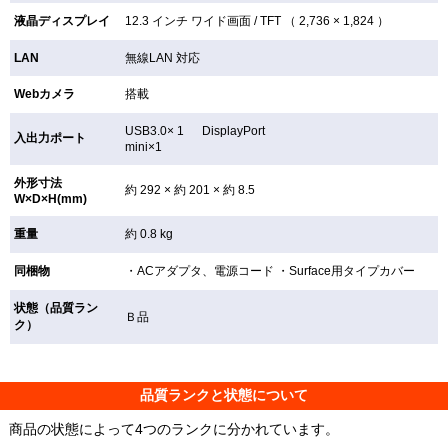
液晶ディスプレイ
12.3 インチ
ワイド画面 /
TFT （ 2,736 × 1,824 ）
LAN
無線LAN
対応
Webカメラ
搭載
USB3.0× 1 DisplayPort
入出力ポート
mini×1
外形寸法
約 292 × 約 201 × 約 8.5
W×D×H(mm)
重量
約 0.8 kg
同梱物
・ACアダプタ、電源コード ・Surface用タイプカバー
状態（品質ラン
Ｂ品
ク）
品質ランクと状態について
商品の状態によって4つのランクに分かれています。