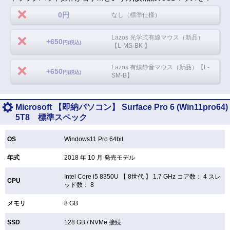
0円
なし（標準仕様）
Lazos 光学式有線マウス（新品）
+650
円(税込)
【L-MS-BK 】
Lazos 有線静音マウス（新品）【L-
+650
円(税込)
SM-B】
Microsoft 【即納パソコン】 Surface Pro 6 (Win11pro64)
5T8 標準スペック
OS
Windows11 Pro 64bit
年式
2018 年 10 月 発売モデル
Intel Core i5 8350U 【
8世代 】 1.7 GHz コア数： 4 スレ
CPU
ッド数： 8
メモリ
8 GB
SSD
128 GB /
NVMe 接続