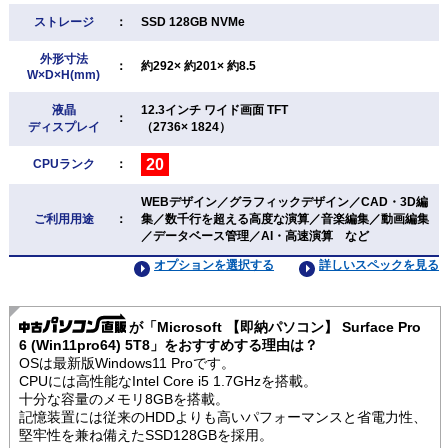
ストレージ
：
SSD 128GB NVMe
外形寸法
：
約292× 約201× 約8.5
W×D×H(mm)
液晶
12.3インチ ワイド画面 TFT
：
ディスプレイ
（2736× 1824）
20
CPUランク
：
WEBデザイン／グラフィックデザイン／CAD・3D編
ご利用用途
：
集／数千行を超える高度な演算／音楽編集／動画編集
／データベース管理／AI・高速演算 など
オプションを選択する
詳しいスペックを見る
が「Microsoft 【即納パソコン】 Surface Pro
6 (Win11pro64) 5T8」をおすすめする理由は？
OSは最新版Windows11 Proです。
CPUには高性能なIntel Core i5 1.7GHzを搭載。
十分な容量のメモリ8GBを搭載。
記憶装置には従来のHDDよりも高いパフォーマンスと省電力性、
堅牢性を兼ね備えたSSD128GBを採用。