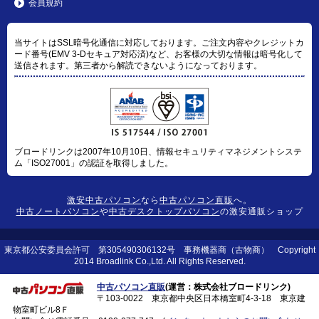
会員規約
当サイトはSSL暗号化通信に対応しております。ご注文内容やクレジットカ
ード番号(EMV 3-Dセキュア対応済)など、お客様の大切な情報は暗号化して
送信されます。第三者から解読できないようになっております。
ブロードリンクは2007年10月10日、情報セキュリティマネジメントシステ
ム「ISO27001」の認証を取得しました。
激安中古パソコン
なら
中古パソコン直販
へ。
中古ノートパソコン
や
中古デスクトップパソコン
の激安通販ショップ
東京都公安委員会許可 第305490306132号 事務機器商（古物商） Copyright
2014 Broadlink Co.,Ltd. All Rights Reserved.
中古パソコン直販
(運営：株式会社ブロードリンク)
〒103-0022 東京都中央区日本橋室町4-3-18 東京建
物室町ビル8Ｆ