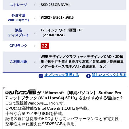
ストレージ
：
SSD 256GB NVMe
外形寸法
：
約292× 約201× 約8.5
W×D×H(mm)
液晶
12.3インチ ワイド画面 TFT
：
ディスプレイ
（2736× 1824）
22
CPUランク
：
WEBデザイン／グラフィックデザイン／CAD・3D編
ご利用用途
：
集／数千行を超える高度な演算／音楽編集／動画編集
／データベース管理／AI・高速演算 など
オプションを選択する
詳しいスペックを見る
が「Microsoft 【即納パソコン】 Surface Pro
7 マットブラック (Win11pro64) 5T10」をおすすめする理由は？
OSは最新版Windows11 Proです。
CPUには高性能なIntel Core i5 1.1GHzを搭載。
十分な容量のメモリ8GBを搭載。
記憶装置には従来のHDDよりも高いパフォーマンスと省電力性、
堅牢性を兼ね備えたSSD256GBを採用。