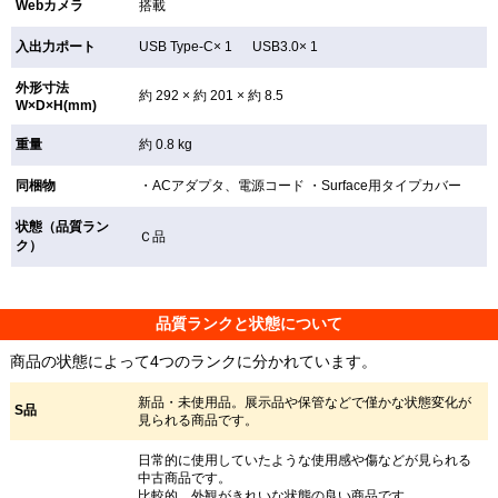
Webカメラ
搭載
入出力ポート
USB Type-C× 1 USB3.0× 1
外形寸法
約 292 × 約 201 × 約 8.5
W×D×H(mm)
重量
約 0.8 kg
同梱物
・ACアダプタ、電源コード ・Surface用タイプカバー
状態（品質ラン
Ｃ品
ク）
品質ランクと状態について
商品の状態によって4つのランクに分かれています。
新品・未使用品。展示品や保管などで僅かな状態変化が
S品
見られる商品です。
日常的に使用していたような使用感や傷などが見られる
中古商品です。
比較的、外観がきれいな状態の良い商品です。