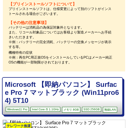
【プリインストールソフトについて】
プリインストールソフトは、仕様変更によって別のソフトがインス
トールされる場合がございます。
【その他の注意事項】
バッテリーは消耗品の為保証対象外となります。
また、リコール対象品についてはお客様より製造メーカーへお手続
きいただきます。
※例：バッテリーの完全消耗、バッテリーの交換メッセージが表示
する等。
機種特有の症状
※例：再生PC用正規OSをインストールしているPCはメーカー純正
OSの機能が一部制限がされております。
Microsoft 【即納パソコン】 Surfac
e Pro 7 マットブラック (Win11pro6
4) 5T10
Windows11 Pro
Intel Core i5 1.1GHz
SSD 256GB
メモリ 8GB
無線LAN
テレワーク推奨