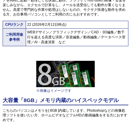
アを同時に起動・処理しても快適に動作。ブラウザでYouTubeの映像・音楽を
楽しみながら、エクセルで計算をし、メールを送受信しても動作が重くなりま
せん。高度で専門的な作業や処理はしないものの、サクサク快適な動作を求め
る方、お仕事用パソコンとしてご利用の方にもおすすめです。
CPUランク
22 (2026年2月12日時点)
WEBデザイン／グラフィックデザイン／CAD・3D編集／数千
ご利用用途
行を超える高度な演算／音楽編集／動画編集／データベース管
参考例
理／AI・高速演算 など
※画像はイメージです
大容量「8GB」メモリ内蔵のハイスペックモデル
こちらのパソコンはメモリを[ 8GB ]内蔵しています。Photoshopなどの画像処
理ソフトを使いたい方、ホームビデオなどフルHDの動画編集をする方におすす
めです。