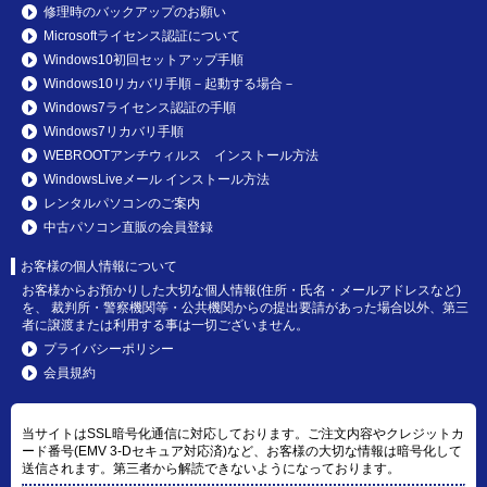
修理時のバックアップのお願い
Microsoftライセンス認証について
Windows10初回セットアップ手順
Windows10リカバリ手順－起動する場合－
Windows7ライセンス認証の手順
Windows7リカバリ手順
WEBROOTアンチウィルス インストール方法
WindowsLiveメール インストール方法
レンタルパソコンのご案内
中古パソコン直販の会員登録
お客様の個人情報について
お客様からお預かりした大切な個人情報(住所・氏名・メールアドレスなど)
を、 裁判所・警察機関等・公共機関からの提出要請があった場合以外、第三
者に譲渡または利用する事は一切ございません。
プライバシーポリシー
会員規約
当サイトはSSL暗号化通信に対応しております。ご注文内容やクレジットカ
ード番号(EMV 3-Dセキュア対応済)など、お客様の大切な情報は暗号化して
送信されます。第三者から解読できないようになっております。