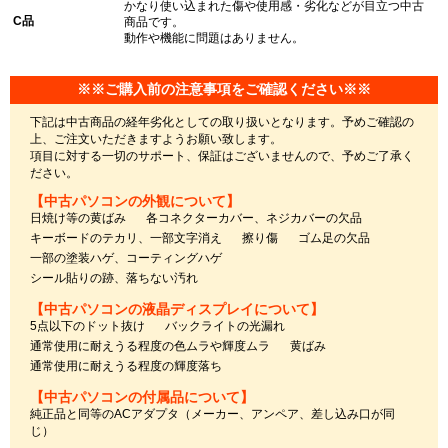
かなり使い込まれた傷や使用感・劣化などが目立つ中古
C品
商品です。
動作や機能に問題はありません。
※※ご購入前の注意事項をご確認ください※※
下記は中古商品の経年劣化としての取り扱いとなります。予めご確認の
上、ご注文いただきますようお願い致します。
項目に対する一切のサポート、保証はございませんので、予めご了承く
ださい。
【中古パソコンの外観について】
日焼け等の黄ばみ
各コネクターカバー、ネジカバーの欠品
キーボードのテカリ、一部文字消え
擦り傷
ゴム足の欠品
一部の塗装ハゲ、コーティングハゲ
シール貼りの跡、落ちない汚れ
【中古パソコンの液晶ディスプレイについて】
5点以下のドット抜け
バックライトの光漏れ
通常使用に耐えうる程度の色ムラや輝度ムラ
黄ばみ
通常使用に耐えうる程度の輝度落ち
【中古パソコンの付属品について】
純正品と同等のACアダプタ（メーカー、アンペア、差し込み口が同
じ）