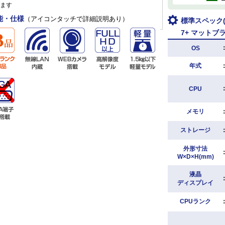
ます
能・仕様
（アイコンタッチで詳細説明あり）
標準スペック(Mi
7+ マットブラック
OS
年式
CPU
メモリ
ストレージ
外形寸法
W×D×H(mm)
液晶
ディスプレイ
CPUランク