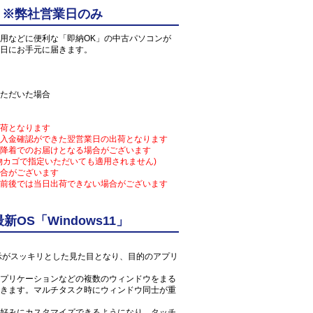
 ※弊社営業日のみ
用などに便利な「即納OK」の中古パソコンが
日にお手元に届きます。
ただいた場合
荷となります
入金確認ができた翌営業日の出荷となります
降着でのお届けとなる場合がございます
物カゴで指定いただいても適用されません)
合がございます
前後では当日出荷できない場合がございます
S「Windows11」
ン表示がスッキリとした見た目となり、目的のアプリ
プリケーションなどの複数のウィンドウをまる
きます。マルチタスク時にウィンドウ同士が重
好みにカスタマイズできるようになり、タッチ