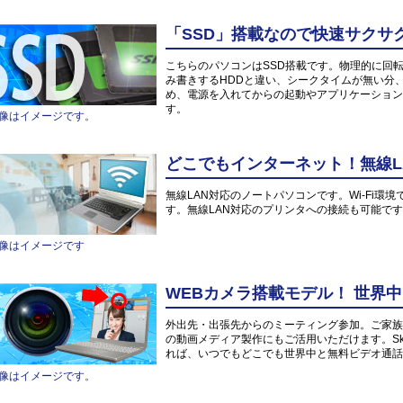
「SSD」搭載なので快速サクサ
こちらのパソコンはSSD搭載です。物理的に回
み書きするHDDと違い、シークタイムが無い分
め、電源を入れてからの起動やアプリケーション
す。
像はイメージです。
どこでもインターネット！無線L
無線LAN対応のノートパソコンです。Wi-Fi
す。無線LAN対応のプリンタへの接続も可能で
像はイメージです
WEBカメラ搭載モデル！ 世界
外出先・出張先からのミーティング参加。ご家族や
の動画メディア製作にもご活用いただけます。Sk
れば、いつでもどこでも世界中と無料ビデオ通話
像はイメージです。