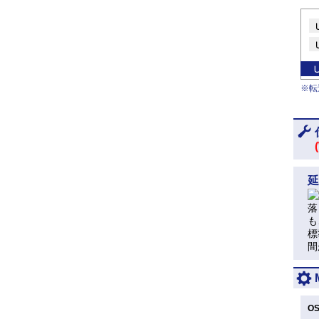
※転
延
落
も
標
間
O