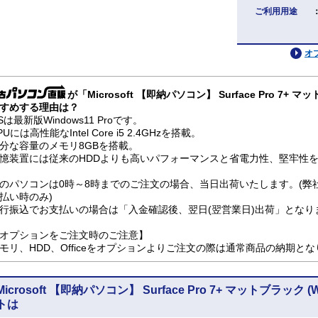
ご利用用途
オ
が「Microsoft 【即納パソコン】 Surface Pro 7+ マッ
すめする理由は？
Sは最新版Windows11 Proです。
PUには高性能なIntel Core i5 2.4GHzを搭載。
分な容量のメモリ8GBを搭載。
憶装置には従来のHDDよりも高いパフォーマンスと省電力性、堅牢性を兼
のパソコンは0時～8時までのご注文の場合、当日出荷いたします。(弊
払い時のみ)
行振込でお支払いの場合は「入金確認後、翌日(翌営業日)出荷」となり
オプションをご注文時のご注意】
モリ、HDD、Officeをオプションよりご注文の際は通常商品の納期と
Microsoft 【即納パソコン】 Surface Pro 7+ マットブラック (
トは