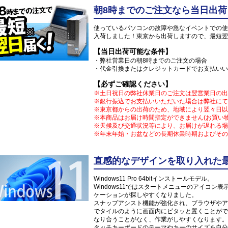
朝8時までのご注文なら当日出荷
使っているパソコンの故障や急なイベントでの使
入荷しました！東京から出荷しますので、最短翌
【当日出荷可能な条件】
・弊社営業日の朝8時までのご注文の場合
・代金引換またはクレジットカードでお支払いい
【必ずご確認ください】
※土日祝日の弊社休業日のご注文は翌営業日の出
※銀行振込でお支払いいただいた場合は弊社にて
※東京都からの出荷のため、地域により翌々日以
※本商品はお届け時間指定ができません(お買い
※天候及び交通状況等により、お届けが遅れる場
※年末年始・お盆などの長期休業時期およびその
直感的なデザインを取り入れた最新O
Windows11 Pro 64bitインストールモデル。
Windows11ではスタートメニューのアイコ
ケーションが探しやすくなりました。
スナップアシスト機能が強化され、ブラウザやア
でタイルのように画面内にピタッと置くことがで
なり合うことがなく、作業がしやすくなります。
タッチキーボードのテーマやキーのサイズを自分