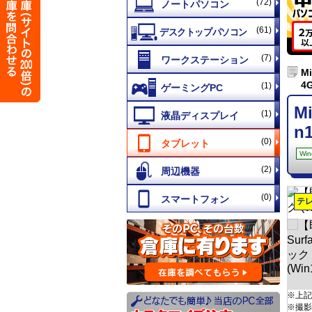
(72)
(61)
(7)
M
4
(1)
M
(1)
n1
(0)
Win
(2)
(0)
テ
※上記
※撮影