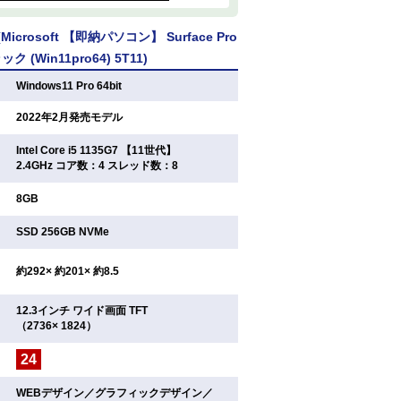
crosoft 【即納パソコン】 Surface Pro
 (Win11pro64) 5T11)
：
Windows11 Pro 64bit
：
2022年2月発売モデル
Intel Core i5 1135G7 【11世代】
：
2.4GHz コア数：4 スレッド数：8
：
8GB
：
SSD 256GB NVMe
：
約292× 約201× 約8.5
12.3インチ ワイド画面 TFT
：
（2736× 1824）
24
：
WEBデザイン／グラフィックデザイン／