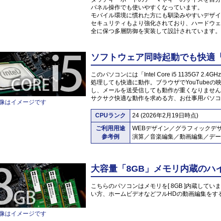
パネル操作でも使いやすくなっています。
モバイル環境に慣れた方にも馴染みやすいデザイ
セキュリティもより強化されており、ハードウェ
全に保つ多層防御を実装して設計されています。
ソフトウェア同時起動でも快適「Inte
このパソコンには「Intel Core i5 1135G7
処理しても快適に動作。ブラウザでYouTube
し、メールを送受信しても動作が重くなりません
サクサク快適な動作を求める方、お仕事用パソコ
像はイメージです
CPUランク
24 (2026年2月19日時点)
ご利用用途
WEBデザイン／グラフィックデ
参考例
演算／音楽編集／動画編集／デー
大容量「8GB」メモリ内蔵のハ
こちらのパソコンはメモリを[ 8GB ]内蔵していま
い方、ホームビデオなどフルHDの動画編集をす
像はイメージです