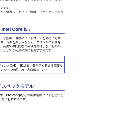
ンです。
アと連携し、アプリ、情報、プライバシーを安
l Core i5」
 2.4GHz」が搭載。複数のソフトウェアを同時に起動・
の映像・音楽を楽しみながら、エクセルで計算を
。高度で専門的な作業や処理はしないものの、
ンとしてご利用の方にもおすすめです。
ザイン／CAD・3D編集／数千行を超える高度な
タベース管理／AI・高速演算 など
イスペックモデル
す。Photoshopなどの画像処理ソフトを使いた
る方におすすめです。