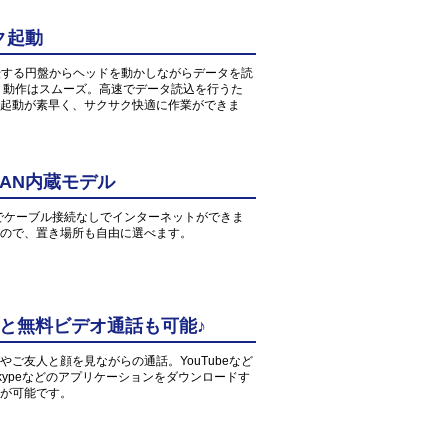
ク起動
転する円盤からヘッドを動かしながらデータを読
、動作はスムーズ。高速でデータ読込を行うた
起動が素早く、サクサク快適に作業ができま
AN内蔵モデル
環境でケーブル接続なしでインターネットができま
すので、置き場所も自由に選べます。
中と無料ビデオ通話も可能♪
ご友人と顔を見ながらの通話。YouTubeなど
ypeなどのアプリケーションをダウンロードす
が可能です。