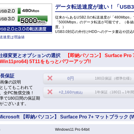
データ転送速度が速い！「USB3
従来からあるUSB2.0の転送速度が「480Mbps
「5000Mbps」のデータ転送が可能です。（各
度。）
USB3.0対応の外付けHDDへのデータ書込や
送速度は理論値
仕様変更とオプションの選択
【即納パソコン】 Surface Pr
(Win11pro64) 5T11をもっとパワーアップ!!
長保証
0円
180日保証（標準仕様）
としてもこわれて
+2,160
1年保証（180日→1年
、全PC無償交換！
円(税込)
準で180日間の保証期
がございます。
Microsoft 【即納パソコン】 Surface Pro 7+ マットブラック (
S
Windows11 Pro 64bit