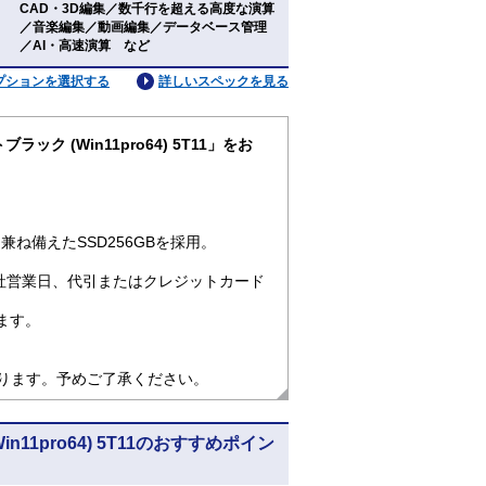
CAD・3D編集／数千行を超える高度な演算
：
／音楽編集／動画編集／データベース管理
／AI・高速演算 など
プションを選択する
詳しいスペックを見る
トブラック (Win11pro64) 5T11」をお
ね備えたSSD256GBを採用。
社営業日、代引またはクレジットカード
ます。
なります。予めご了承ください。
Win11pro64) 5T11のおすすめポイン