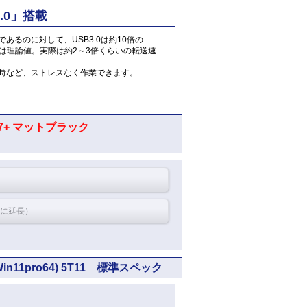
.0」搭載
」であるのに対して、USB3.0は約10倍の
値は理論値。実際は約2～3倍くらいの転送速
読込時など、ストレスなく作業できます。
o 7+ マットブラック
間に延長）
Win11pro64) 5T11 標準スペック