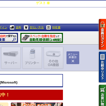
ゲスト
様
0
ポイント
グイン
送料
支払い方法
領収書
icrosoft)
供中！