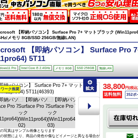
icrosoft 【即納パソコン】 Surface Pro 7+ マットブラック (Win11pro64) 5T
GHz/メモリ 8GB/SSD 256GB/無線LAN)
icrosoft 【即納パソコン】 Surface Pr
1pro64) 5T11
dows11 Pro
Intel Core i5 2.4GHz
SSD 256GB
メモリ 8GB
無線LAN
38,800
円(税込
レワーク推奨
送料無料
352
の写真はサンプル画像となります
の状態により、商品の発色や傷などイメージと異なる場合が