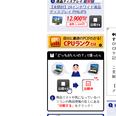
【未開封】24インチワイド液晶
ディスプレイ PHILIPS
241B4LPYCB/11
送料 1,100円
す
O
C
十
「どっちがいいの？」
迷
で
ったら
記
こ
支
銀
【
メ
商品リストや気になっているパ
ソコンの商品情報の近くにある
「比較する」
をクリック！