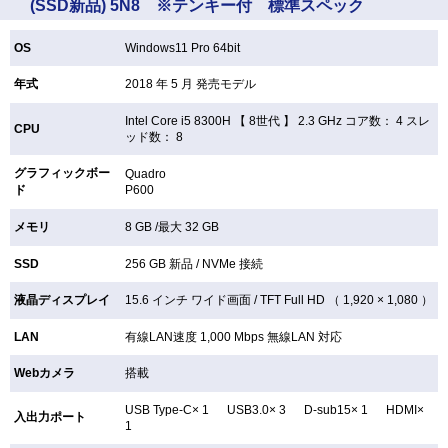
(SSD新品) 5N8 ※テンキー付 標準スペック
OS
Windows11 Pro 64bit
年式
2018 年 5 月 発売モデル
Intel Core i5 8300H 【
8世代 】 2.3 GHz コア数： 4 スレ
CPU
ッド数： 8
グラフィックボー
Quadro
ド
P600
メモリ
8 GB /最大 32 GB
SSD
256 GB
新品 /
NVMe 接続
液晶ディスプレイ
15.6 インチ
ワイド画面 /
TFT
Full HD （ 1,920 × 1,080 ）
LAN
有線LAN速度 1,000 Mbps 無線LAN
対応
Webカメラ
搭載
USB Type-C× 1 USB3.0× 3 D-sub15× 1 HDMI×
入出力ポート
1