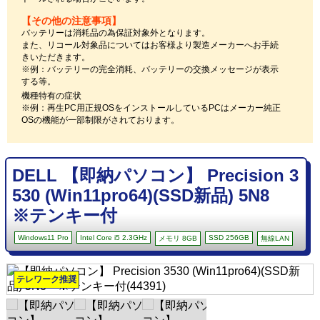
【その他の注意事項】
バッテリーは消耗品の為保証対象外となります。
また、リコール対象品についてはお客様より製造メーカーへお手続
きいただきます。
※例：バッテリーの完全消耗、バッテリーの交換メッセージが表示
する等。
機種特有の症状
※例：再生PC用正規OSをインストールしているPCはメーカー純正
OSの機能が一部制限がされております。
DELL 【即納パソコン】 Precision 3
530 (Win11pro64)(SSD新品) 5N8
※テンキー付
Windows11 Pro
Intel Core i5 2.3GHz
SSD 256GB
メモリ 8GB
無線LAN
テレワーク推奨