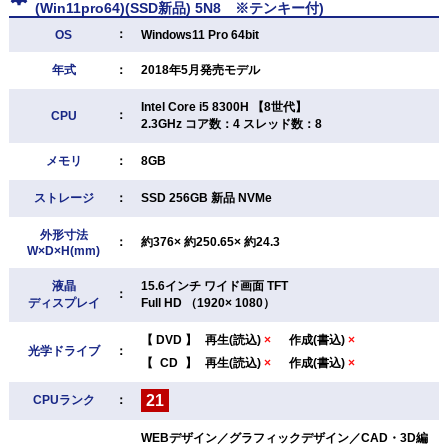
(Win11pro64)(SSD新品) 5N8 ※テンキー付)
：
OS
Windows11 Pro 64bit
年式
：
2018年5月発売モデル
Intel Core i5 8300H 【8世代】
：
CPU
2.3GHz コア数：4 スレッド数：8
メモリ
：
8GB
ストレージ
：
SSD 256GB 新品 NVMe
外形寸法
：
約376× 約250.65× 約24.3
W×D×H(mm)
液晶
15.6インチ ワイド画面 TFT
：
ディスプレイ
Full HD （1920× 1080）
【
DVD
】
再生(読込)
×
作成(書込)
×
光学ドライブ
：
【
CD
】
再生(読込)
×
作成(書込)
×
21
CPUランク
：
WEBデザイン／グラフィックデザイン／CAD・3D編