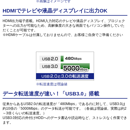
※画像はイメージです
HDMIでテレビや液晶ディスプレイに出力OK
HDMI出力端子搭載。HDMI入力対応のテレビや液晶ディスプレイ、プロジェク
ターへの出力が可能なため、高解像度の大きな画面でもパソコン操作していた
だくことが可能です。
※HDMIケーブルは付属しておりませんので、お客様ご自身でご準備ください
※転送速度は理論値
データ転送速度が速い！「USB3.0」搭載
従来からあるUSB2.0の転送速度が「480Mbps」であるのに対して、USB3.0は
約10倍の「5000Mbps」のデータ転送が可能です。（各値は理論値。実際は約2
～3倍くらいの転送速度。）
USB3.0対応の外付けHDDへのデータ書込や読込時など、ストレスなく作業でき
ます。