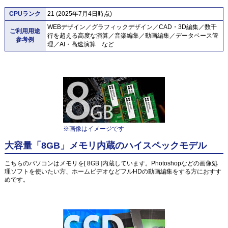
CPUランク
21 (2025年7月4日時点)
WEBデザイン／グラフィックデザイン／CAD・3D編集／数千
ご利用用途
行を超える高度な演算／音楽編集／動画編集／データベース管
参考例
理／AI・高速演算 など
※画像はイメージです
大容量「8GB」メモリ内蔵のハイスペックモデル
こちらのパソコンはメモリを[ 8GB ]内蔵しています。Photoshopなどの画像処
理ソフトを使いたい方、ホームビデオなどフルHDの動画編集をする方におすす
めです。