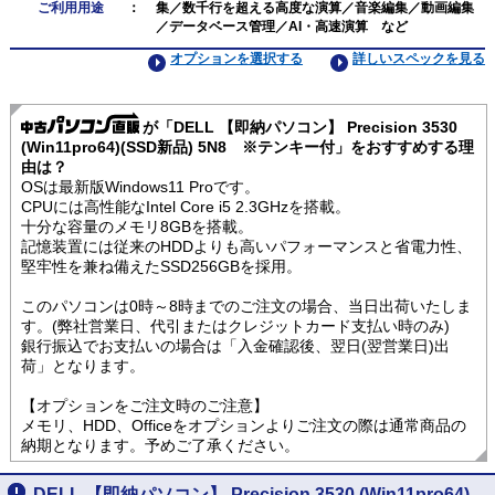
ご利用用途
：
集／数千行を超える高度な演算／音楽編集／動画編集
／データベース管理／AI・高速演算 など
オプションを選択する
詳しいスペックを見る
が「DELL 【即納パソコン】 Precision 3530
(Win11pro64)(SSD新品) 5N8 ※テンキー付」をおすすめする理
由は？
OSは最新版Windows11 Proです。
CPUには高性能なIntel Core i5 2.3GHzを搭載。
十分な容量のメモリ8GBを搭載。
記憶装置には従来のHDDよりも高いパフォーマンスと省電力性、
堅牢性を兼ね備えたSSD256GBを採用。
このパソコンは0時～8時までのご注文の場合、当日出荷いたしま
す。(弊社営業日、代引またはクレジットカード支払い時のみ)
銀行振込でお支払いの場合は「入金確認後、翌日(翌営業日)出
荷」となります。
【オプションをご注文時のご注意】
メモリ、HDD、Officeをオプションよりご注文の際は通常商品の
納期となります。予めご了承ください。
DELL 【即納パソコン】 Precision 3530 (Win11pro64)