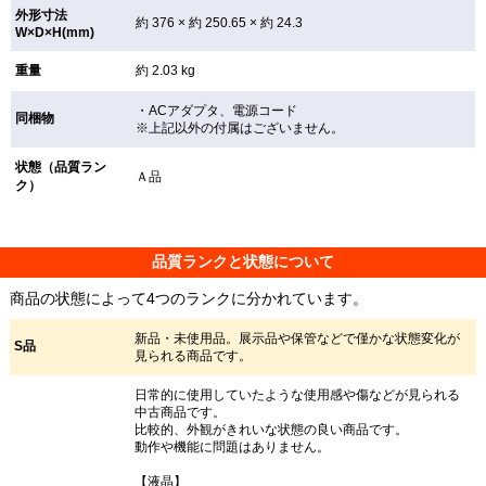
外形寸法
約 376 × 約 250.65 × 約 24.3
W×D×H(mm)
重量
約 2.03 kg
・ACアダプタ、電源コード
同梱物
※上記以外の付属はございません。
状態（品質ラン
Ａ品
ク）
品質ランクと状態について
商品の状態によって4つのランクに分かれています。
新品・未使用品。展示品や保管などで僅かな状態変化が
S品
見られる商品です。
日常的に使用していたような使用感や傷などが見られる
中古商品です。
比較的、外観がきれいな状態の良い商品です。
動作や機能に問題はありません。
【液晶】