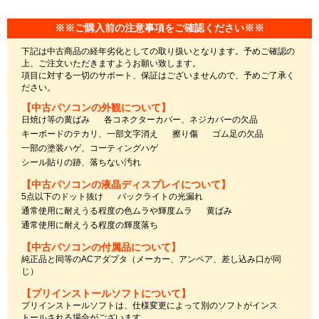
※※ご購入前の注意事項をご確認ください※※
下記は中古商品の経年劣化としての取り扱いとなります。予めご確認の
上、ご注文いただきますようお願い致します。
項目に対する一切のサポート、保証はございませんので、予めご了承く
ださい。
【中古パソコンの外観について】
日焼け等の黄ばみ
各コネクターカバー、ネジカバーの欠品
キーボードのテカリ、一部文字消え
擦り傷
ゴム足の欠品
一部の塗装ハゲ、コーティングハゲ
シール貼りの跡、落ちない汚れ
【中古パソコンの液晶ディスプレイについて】
5点以下のドット抜け
バックライトの光漏れ
通常使用に耐えうる程度の色ムラや輝度ムラ
黄ばみ
通常使用に耐えうる程度の輝度落ち
【中古パソコンの付属品について】
純正品と同等のACアダプタ（メーカー、アンペア、差し込み口が同
じ）
【プリインストールソフトについて】
プリインストールソフトは、仕様変更によって別のソフトがインス
トールされる場合がございます。