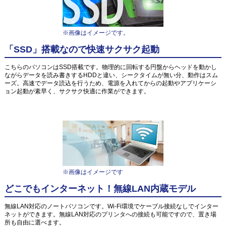
※画像はイメージです。
「SSD」搭載なので快速サクサク起動
こちらのパソコンはSSD搭載です。物理的に回転する円盤からヘッドを動かし
ながらデータを読み書きするHDDと違い、シークタイムが無い分、動作はスム
ーズ。高速でデータ読込を行うため、電源を入れてからの起動やアプリケーシ
ョン起動が素早く、サクサク快適に作業ができます。
※画像はイメージです
どこでもインターネット！無線LAN内蔵モデル
無線LAN対応のノートパソコンです。Wi-Fi環境でケーブル接続なしでインター
ネットができます。無線LAN対応のプリンタへの接続も可能ですので、置き場
所も自由に選べます。