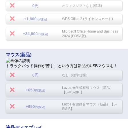
0円
オフィスソフトなし(標準)
+1,800
WPS Office 2 (ライセンスカード)
円(税込)
Microsoft Office Home and Business
+34,900
円(税込)
2024 (POSA版)
マウス(新品)
トラックパッド操作が苦手…という方は新品のUSBマウスを！
0円
なし（標準仕様）
Lazos 光学式有線マウス（新品）
+650
円(税込)
【L-MS-BK 】
Lazos 有線静音マウス（新品）【L-
+650
円(税込)
SM-B】
液晶ディスプレイ