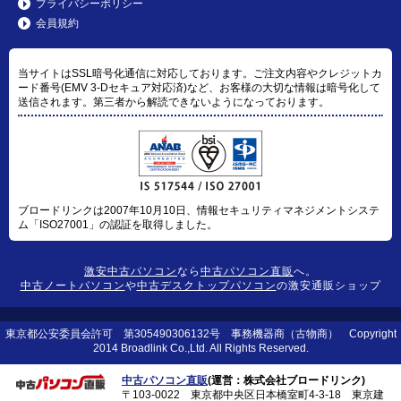
プライバシーポリシー
会員規約
当サイトはSSL暗号化通信に対応しております。ご注文内容やクレジットカ
ード番号(EMV 3-Dセキュア対応済)など、お客様の大切な情報は暗号化して
送信されます。第三者から解読できないようになっております。
ブロードリンクは2007年10月10日、情報セキュリティマネジメントシステ
ム「ISO27001」の認証を取得しました。
激安中古パソコン
なら
中古パソコン直販
へ。
中古ノートパソコン
や
中古デスクトップパソコン
の激安通販ショップ
東京都公安委員会許可 第305490306132号 事務機器商（古物商） Copyright
2014 Broadlink Co.,Ltd. All Rights Reserved.
中古パソコン直販
(運営：株式会社ブロードリンク)
〒103-0022 東京都中央区日本橋室町4-3-18 東京建