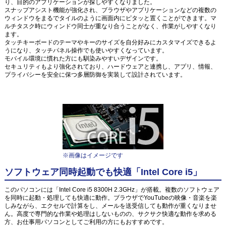
り、目的のアプリケーションが探しやすくなりました。
スナップアシスト機能が強化され、ブラウザやアプリケーションなどの複数の
ウィンドウをまるでタイルのように画面内にピタッと置くことができます。マ
ルチタスク時にウィンドウ同士が重なり合うことがなく、作業がしやすくなり
ます。
タッチキーボードのテーマやキーのサイズを自分好みにカスタマイズできるよ
うになり、タッチパネル操作でも使いやすくなっています。
モバイル環境に慣れた方にも馴染みやすいデザインです。
セキュリティもより強化されており、ハードウェアと連携し、アプリ、情報、
プライバシーを安全に保つ多層防御を実装して設計されています。
※画像はイメージです
ソフトウェア同時起動でも快適「Intel Core i5」
このパソコンには「Intel Core i5 8300H 2.3GHz」が搭載。複数のソフトウェア
を同時に起動・処理しても快適に動作。ブラウザでYouTubeの映像・音楽を楽
しみながら、エクセルで計算をし、メールを送受信しても動作が重くなりませ
ん。高度で専門的な作業や処理はしないものの、サクサク快適な動作を求める
方、お仕事用パソコンとしてご利用の方にもおすすめです。