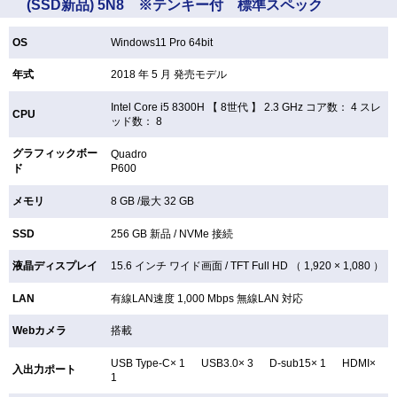
(SSD新品) 5N8 ※テンキー付 標準スペック
OS
Windows11 Pro 64bit
年式
2018 年 5 月 発売モデル
Intel Core i5 8300H 【
8世代 】 2.3 GHz コア数： 4 スレ
CPU
ッド数： 8
グラフィックボー
Quadro
ド
P600
メモリ
8 GB /最大 32 GB
SSD
256 GB
新品 /
NVMe 接続
液晶ディスプレイ
15.6 インチ
ワイド画面 /
TFT
Full HD （ 1,920 × 1,080 ）
LAN
有線LAN速度 1,000 Mbps 無線LAN
対応
Webカメラ
搭載
USB Type-C× 1 USB3.0× 3 D-sub15× 1 HDMI×
入出力ポート
1