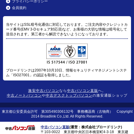
プライバシーポリシー
会員規約
当サイトはSSL暗号化通信に対応しております。ご注文内容やクレジットカ
ード番号(EMV 3-Dセキュア対応済)など、お客様の大切な情報は暗号化して
送信されます。第三者から解読できないようになっております。
ブロードリンクは2007年10月10日、情報セキュリティマネジメントシステ
ム「ISO27001」の認証を取得しました。
激安中古パソコン
なら
中古パソコン直販
へ。
中古ノートパソコン
や
中古デスクトップパソコン
の激安通販ショップ
東京都公安委員会許可 第305490306132号 事務機器商（古物商） Copyright
2014 Broadlink Co.,Ltd. All Rights Reserved.
中古パソコン直販
(運営：株式会社ブロードリンク)
〒103-0022 東京都中央区日本橋室町4-3-18 東京建