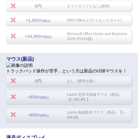
0円
オフィスソフトなし(標準)
+1,800
WPS Office 2 (ライセンスカード)
円(税込)
Microsoft Office Home and Business
+34,900
円(税込)
2024 (POSA版)
マウス(新品)
トラックパッド操作が苦手…という方は新品のUSBマウスを！
0円
なし（標準仕様）
Lazos 光学式有線マウス（新品）
+650
円(税込)
【L-MS-BK 】
Lazos 有線静音マウス（新品）【L-
+650
円(税込)
SM-B】
液晶ディスプレイ