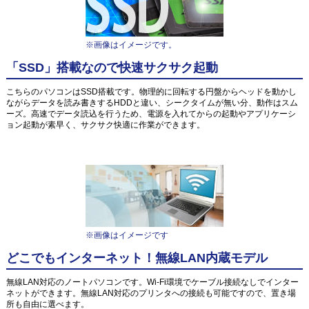
※画像はイメージです。
「SSD」搭載なので快速サクサク起動
こちらのパソコンはSSD搭載です。物理的に回転する円盤からヘッドを動かし
ながらデータを読み書きするHDDと違い、シークタイムが無い分、動作はスム
ーズ。高速でデータ読込を行うため、電源を入れてからの起動やアプリケーシ
ョン起動が素早く、サクサク快適に作業ができます。
※画像はイメージです
どこでもインターネット！無線LAN内蔵モデル
無線LAN対応のノートパソコンです。Wi-Fi環境でケーブル接続なしでインター
ネットができます。無線LAN対応のプリンタへの接続も可能ですので、置き場
所も自由に選べます。