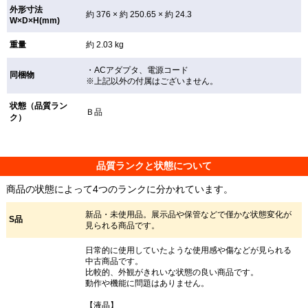
外形寸法
約 376 × 約 250.65 × 約 24.3
W×D×H(mm)
重量
約 2.03 kg
・ACアダプタ、電源コード
同梱物
※上記以外の付属はございません。
状態（品質ラン
Ｂ品
ク）
品質ランクと状態について
商品の状態によって4つのランクに分かれています。
新品・未使用品。展示品や保管などで僅かな状態変化が
S品
見られる商品です。
日常的に使用していたような使用感や傷などが見られる
中古商品です。
比較的、外観がきれいな状態の良い商品です。
動作や機能に問題はありません。
【液晶】