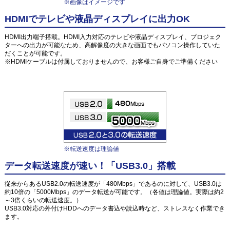
※画像はイメージです
HDMIでテレビや液晶ディスプレイに出力OK
HDMI出力端子搭載。HDMI入力対応のテレビや液晶ディスプレイ、プロジェク
ターへの出力が可能なため、高解像度の大きな画面でもパソコン操作していた
だくことが可能です。
※HDMIケーブルは付属しておりませんので、お客様ご自身でご準備ください
※転送速度は理論値
データ転送速度が速い！「USB3.0」搭載
従来からあるUSB2.0の転送速度が「480Mbps」であるのに対して、USB3.0は
約10倍の「5000Mbps」のデータ転送が可能です。（各値は理論値。実際は約2
～3倍くらいの転送速度。）
USB3.0対応の外付けHDDへのデータ書込や読込時など、ストレスなく作業でき
ます。