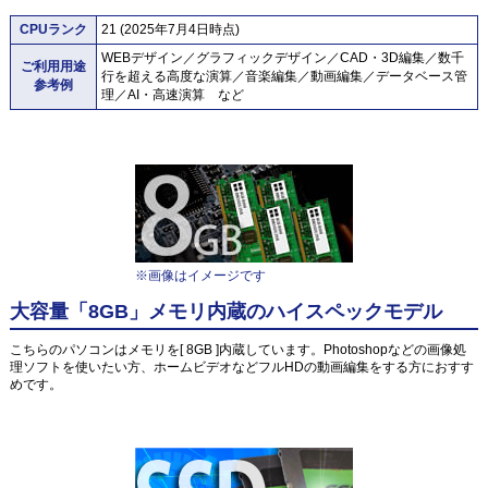
CPUランク
21 (2025年7月4日時点)
WEBデザイン／グラフィックデザイン／CAD・3D編集／数千
ご利用用途
行を超える高度な演算／音楽編集／動画編集／データベース管
参考例
理／AI・高速演算 など
※画像はイメージです
大容量「8GB」メモリ内蔵のハイスペックモデル
こちらのパソコンはメモリを[ 8GB ]内蔵しています。Photoshopなどの画像処
理ソフトを使いたい方、ホームビデオなどフルHDの動画編集をする方におすす
めです。