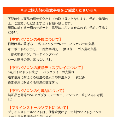
※※ご購入前の注意事項をご確認ください※※
下記は中古商品の経年劣化としての取り扱いとなります。予めご確認の
上、ご注文いただきますようお願い致します。
項目に対する一切のサポート、保証はございませんので、予めご了承く
ださい。
【中古パソコンの外観について】
日焼け等の黄ばみ
各コネクターカバー、ネジカバーの欠品
キーボードのテカリ、一部文字消え
擦り傷
ゴム足の欠品
一部の塗装ハゲ、コーティングハゲ
シール貼りの跡、落ちない汚れ
【中古パソコンの液晶ディスプレイについて】
5点以下のドット抜け
バックライトの光漏れ
通常使用に耐えうる程度の色ムラや輝度ムラ
黄ばみ
通常使用に耐えうる程度の輝度落ち
【中古パソコンの付属品について】
純正品と同等のACアダプタ（メーカー、アンペア、差し込み口が同
じ）
【プリインストールソフトについて】
プリインストールソフトは、仕様変更によって別のソフトがインス
トールされる場合がございます。