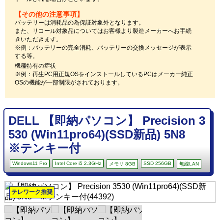
【その他の注意事項】
バッテリーは消耗品の為保証対象外となります。
また、リコール対象品についてはお客様より製造メーカーへお手続
きいただきます。
※例：バッテリーの完全消耗、バッテリーの交換メッセージが表示
する等。
機種特有の症状
※例：再生PC用正規OSをインストールしているPCはメーカー純正
OSの機能が一部制限がされております。
DELL 【即納パソコン】 Precision 3
530 (Win11pro64)(SSD新品) 5N8
※テンキー付
Windows11 Pro
Intel Core i5 2.3GHz
SSD 256GB
メモリ 8GB
無線LAN
テレワーク推奨