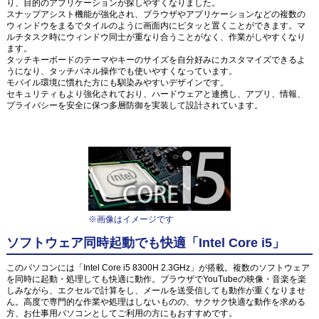
り、目的のアプリケーションが探しやすくなりました。
スナップアシスト機能が強化され、ブラウザやアプリケーションなどの複数の
ウィンドウをまるでタイルのように画面内にピタッと置くことができます。マ
ルチタスク時にウィンドウ同士が重なり合うことがなく、作業がしやすくなり
ます。
タッチキーボードのテーマやキーのサイズを自分好みにカスタマイズできるよ
うになり、タッチパネル操作でも使いやすくなっています。
モバイル環境に慣れた方にも馴染みやすいデザインです。
セキュリティもより強化されており、ハードウェアと連携し、アプリ、情報、
プライバシーを安全に保つ多層防御を実装して設計されています。
※画像はイメージです
ソフトウェア同時起動でも快適「Intel Core i5」
このパソコンには「Intel Core i5 8300H 2.3GHz」が搭載。複数のソフトウェア
を同時に起動・処理しても快適に動作。ブラウザでYouTubeの映像・音楽を楽
しみながら、エクセルで計算をし、メールを送受信しても動作が重くなりませ
ん。高度で専門的な作業や処理はしないものの、サクサク快適な動作を求める
方、お仕事用パソコンとしてご利用の方にもおすすめです。