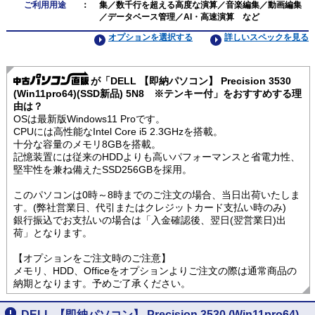
ご利用用途
：
集／数千行を超える高度な演算／音楽編集／動画編集
／データベース管理／AI・高速演算 など
オプションを選択する
詳しいスペックを見る
が「DELL 【即納パソコン】 Precision 3530
(Win11pro64)(SSD新品) 5N8 ※テンキー付」をおすすめする理
由は？
OSは最新版Windows11 Proです。
CPUには高性能なIntel Core i5 2.3GHzを搭載。
十分な容量のメモリ8GBを搭載。
記憶装置には従来のHDDよりも高いパフォーマンスと省電力性、
堅牢性を兼ね備えたSSD256GBを採用。
このパソコンは0時～8時までのご注文の場合、当日出荷いたしま
す。(弊社営業日、代引またはクレジットカード支払い時のみ)
銀行振込でお支払いの場合は「入金確認後、翌日(翌営業日)出
荷」となります。
【オプションをご注文時のご注意】
メモリ、HDD、Officeをオプションよりご注文の際は通常商品の
納期となります。予めご了承ください。
DELL 【即納パソコン】 Precision 3530 (Win11pro64)