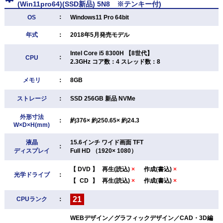
(Win11pro64)(SSD新品) 5N8 ※テンキー付)
：
OS
Windows11 Pro 64bit
年式
：
2018年5月発売モデル
Intel Core i5 8300H 【8世代】
：
CPU
2.3GHz コア数：4 スレッド数：8
メモリ
：
8GB
ストレージ
：
SSD 256GB 新品 NVMe
外形寸法
：
約376× 約250.65× 約24.3
W×D×H(mm)
液晶
15.6インチ ワイド画面 TFT
：
ディスプレイ
Full HD （1920× 1080）
【
DVD
】
再生(読込)
×
作成(書込)
×
光学ドライブ
：
【
CD
】
再生(読込)
×
作成(書込)
×
21
CPUランク
：
WEBデザイン／グラフィックデザイン／CAD・3D編