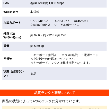
LAN
有線LAN速度 1,000 Mbps
Webカメラ
非搭載
USB Type-C× 1 USB3.0× 5 USB2.0× 4
入出力ポート
DisplayPort× 2 シリアルポート× 1
外形寸法
約 92.6 × 約 292.8 × 約 290
W×D×H(mm)
重量
約 5.59 kg
・キーボード(新品) ・マウス(新品) ・電源コード
同梱物
※上記以外の付属はございません。
※キーボード、マウスは弊社指定となります。
状態（品質ラン
Ｂ品
ク）
品質ランクと状態について
商品の状態によって4つのランクに分かれています。