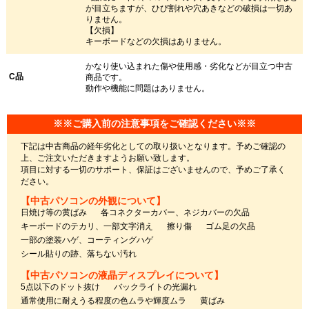
が目立ちますが、ひび割れや穴あきなどの破損は一切あ
りません。
【欠損】
キーボードなどの欠損はありません。
かなり使い込まれた傷や使用感・劣化などが目立つ中古
C品
商品です。
動作や機能に問題はありません。
※※ご購入前の注意事項をご確認ください※※
下記は中古商品の経年劣化としての取り扱いとなります。予めご確認の
上、ご注文いただきますようお願い致します。
項目に対する一切のサポート、保証はございませんので、予めご了承く
ださい。
【中古パソコンの外観について】
日焼け等の黄ばみ
各コネクターカバー、ネジカバーの欠品
キーボードのテカリ、一部文字消え
擦り傷
ゴム足の欠品
一部の塗装ハゲ、コーティングハゲ
シール貼りの跡、落ちない汚れ
【中古パソコンの液晶ディスプレイについて】
5点以下のドット抜け
バックライトの光漏れ
通常使用に耐えうる程度の色ムラや輝度ムラ
黄ばみ