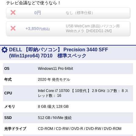
テレビ会議などで使うなら！
0円
なし（標準仕様）
USB WebCam (新品) パソコン用
+3,850
円(税込)
Webカメラ【HDEDG1-2M】
DELL 【即納パソコン】 Precision 3440 SFF
(Win11pro64) 7D10 標準スペック
OS
Windows11 Pro 64bit
年式
2020 年 発売モデル
Intel Core i7 10700 【
10世代 】 2.9 GHz コア数： 8 ス
CPU
レッド数： 16
メモリ
8 GB /最大 128 GB
SSD
512 GB /
NVMe 接続
光学ドライブ
CD-ROM /
CD-RW /
DVD-R /
DVD-RW /
DVD-ROM