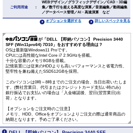
WEBデザイン／グラフィックデザイン／CAD・3D編
ご利用用途
：
集／数千行を超える高度な演算／音楽編集／動画編集
／データベース管理／AI・高速演算 など
オプションを選択する
詳しいスペックを見る
が「DELL 【即納パソコン】 Precision 3440
SFF (Win11pro64) 7D10」をおすすめする理由は？
OSは最新版Windows11 Proです。
CPUには高性能なIntel Core i7 2.9GHzを搭載。
十分な容量のメモリ8GBを搭載。
記憶装置には従来のHDDよりも高いパフォーマンスと省電力性、
堅牢性を兼ね備えたSSD512GBを採用。
このパソコンは0時～8時までのご注文の場合、当日出荷いたしま
す。(弊社営業日、代引またはクレジットカード支払い時のみ)
銀行振込でお支払いの場合は「入金確認後、翌日(翌営業日)出
荷」となります。
【オプションをご注文時のご注意】
メモリ、HDD、Officeをオプションよりご注文の際は通常商品の
納期となります。予めご了承ください。
DELL 【即納パソコン】 Precision 3440 SFF