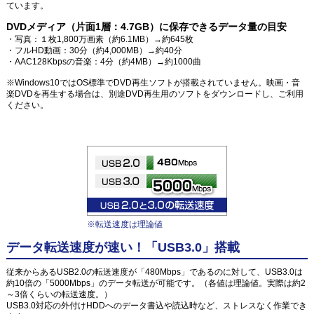
ています。
DVDメディア（片面1層：4.7GB）に保存できるデータ量の目安
・写真：１枚1,800万画素（約6.1MB）→約645枚
・フルHD動画：30分（約4,000MB）→約40分
・AAC128Kbpsの音楽：4分（約4MB）→約1000曲
※Windows10ではOS標準でDVD再生ソフトが搭載されていません。映画・音
楽DVDを再生する場合は、別途DVD再生用のソフトをダウンロードし、ご利用
ください。
※転送速度は理論値
データ転送速度が速い！「USB3.0」搭載
従来からあるUSB2.0の転送速度が「480Mbps」であるのに対して、USB3.0は
約10倍の「5000Mbps」のデータ転送が可能です。（各値は理論値。実際は約2
～3倍くらいの転送速度。）
USB3.0対応の外付けHDDへのデータ書込や読込時など、ストレスなく作業でき