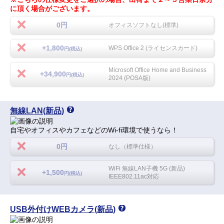
に頂く場合がございます。
0円
オフィスソフトなし(標準)
+1,800
WPS Office 2 (ライセンスカード)
円(税込)
Microsoft Office Home and Business
+34,900
円(税込)
2024 (POSA版)
無線LAN(新品)
自宅やオフィスやカフェなどのWi-fi環境で使うなら！
0円
なし（標準仕様）
WiFi 無線LAN子機 5G (新品)
+1,500
円(税込)
IEEE802.11ac対応
USB外付けWEBカメラ(新品)