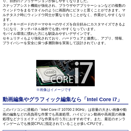
り、目的のアプリケーションが探しやすくなりました。
スナップアシスト機能が強化され、ブラウザやアプリケーションなどの複数の
ウィンドウをまるでタイルのように画面内にピタッと置くことができます。マ
ルチタスク時にウィンドウ同士が重なり合うことがなく、作業がしやすくなり
ます。
タッチキーボードのテーマやキーのサイズを自分好みにカスタマイズできるよ
うになり、タッチパネル操作でも使いやすくなっています。
モバイル環境に慣れた方にも馴染みやすいデザインです。
セキュリティもより強化されており、ハードウェアと連携し、アプリ、情報、
プライバシーを安全に保つ多層防御を実装して設計されています。
※画像はイメージです
動画編集やグラフィック編集なら「Intel Core i7」
このパソコンに搭載の「Intel Core i7 10700 2.9GHz」は容量の大きい画像や動
画の編集などの高負荷な作業でも高速処理。ハイビジョン動画や高画質の画像
処理などクリエイティブな作業を行う方におすすめです。また、最近のオンラ
インゲームでも推奨CPUに指定されていることが多いCPUです。