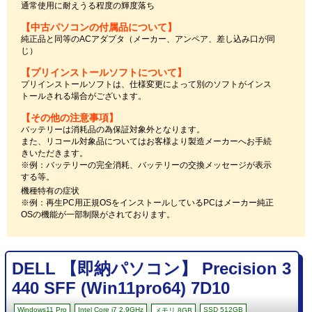
通常使用に耐えうる程度の輝度落ち
【中古パソコンの付属品について】
純正品と同等のACアダプタ（メーカー、アンペア、差し込み口が同
じ）
【プリインストールソフトについて】
プリインストールソフトは、仕様変更によって別のソフトがインス
トールされる場合がございます。
【その他の注意事項】
バッテリーは消耗品の為保証対象外となります。
また、リコール対象品についてはお客様より製造メーカーへお手続
きいただきます。
※例：バッテリーの完全消耗、バッテリーの交換メッセージが表示
する等。
機種特有の症状
※例：再生PC用正規OSをインストールしているPCはメーカー純正
OSの機能が一部制限がされております。
DELL 【即納パソコン】 Precision 3
440 SFF (Win11pro64) 7D10
Windows11 Pro
Intel Core i7 2.9GHz
SSD 512GB
メモリ 8GB