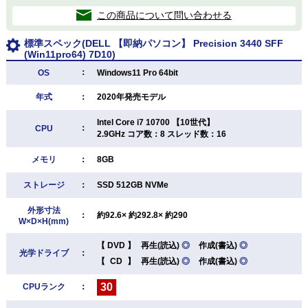
この商品について問い合わせる
標準スペック(DELL 【即納パソコン】 Precision 3440 SFF
(Win11pro64) 7D10)
：
OS
Windows11 Pro 64bit
年式
：
2020年発売モデル
Intel Core i7 10700 【10世代】
：
CPU
2.9GHz コア数：8 スレッド数：16
メモリ
：
8GB
ストレージ
：
SSD 512GB NVMe
外形寸法
：
約92.6× 約292.8× 約290
W×D×H(mm)
【
DVD
】
再生(読込)
◎
作成(書込)
◎
光学ドライブ
：
【
CD
】
再生(読込)
◎
作成(書込)
◎
30
CPUランク
：