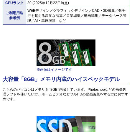
CPUランク
30 (2025年12月22日時点)
WEBデザイン／グラフィックデザイン／CAD・3D編集／数千
ご利用用途
行を超える高度な演算／音楽編集／動画編集／データベース管
参考例
理／AI・高速演算 など
※画像はイメージです
大容量「8GB」メモリ内蔵のハイスペックモデル
こちらのパソコンはメモリを[ 8GB ]内蔵しています。Photoshopなどの画像処
理ソフトを使いたい方、ホームビデオなどフルHDの動画編集をする方におすす
めです。