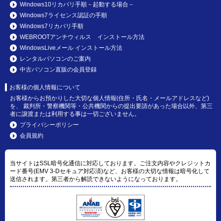
Windows10リカバリ手順－起動する場合－
Windows7ライセンス認証の手順
Windows7リカバリ手順
WEBROOTアンチウィルス インストール方法
WindowsLiveメール インストール方法
レンタルパソコンのご案内
中古パソコン直販の会員登録
お客様の個人情報について
お客様からお預かりした大切な個人情報(住所・氏名・メールアドレスなど)
を、 裁判所・警察機関等・公共機関からの提出要請があった場合以外、第三
者に譲渡または利用する事は一切ございません。
プライバシーポリシー
会員規約
当サイトはSSL暗号化通信に対応しております。ご注文内容やクレジットカ
ード番号(EMV 3-Dセキュア対応済)など、お客様の大切な情報は暗号化して
送信されます。第三者から解読できないようになっております。