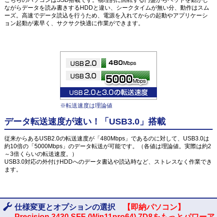
ながらデータを読み書きするHDDと違い、シークタイムが無い分、動作はスム
ーズ。高速でデータ読込を行うため、電源を入れてからの起動やアプリケーシ
ョン起動が素早く、サクサク快適に作業ができます。
※転送速度は理論値
データ転送速度が速い！「USB3.0」搭載
従来からあるUSB2.0の転送速度が「480Mbps」であるのに対して、USB3.0は
約10倍の「5000Mbps」のデータ転送が可能です。（各値は理論値。実際は約2
～3倍くらいの転送速度。）
USB3.0対応の外付けHDDへのデータ書込や読込時など、ストレスなく作業でき
ます。
仕様変更とオプションの選択
【即納パソコン】
Precision 3430 SFF (Win11pro64) 7D8をもっとパワーア