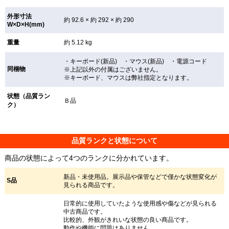
外形寸法
約 92.6 × 約 292 × 約 290
W×D×H(mm)
重量
約 5.12 kg
・キーボード(新品) ・マウス(新品) ・電源コード
同梱物
※上記以外の付属はございません。
※キーボード、マウスは弊社指定となります。
状態（品質ラン
Ｂ品
ク）
品質ランクと状態について
商品の状態によって4つのランクに分かれています。
新品・未使用品。展示品や保管などで僅かな状態変化が
S品
見られる商品です。
日常的に使用していたような使用感や傷などが見られる
中古商品です。
比較的、外観がきれいな状態の良い商品です。
動作や機能に問題はありません。