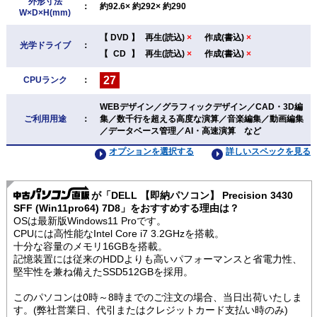
外形寸法
：
約92.6× 約292× 約290
W×D×H(mm)
【
DVD
】
再生(読込)
×
作成(書込)
×
光学ドライブ
：
【
CD
】
再生(読込)
×
作成(書込)
×
27
CPUランク
：
WEBデザイン／グラフィックデザイン／CAD・3D編
ご利用用途
：
集／数千行を超える高度な演算／音楽編集／動画編集
／データベース管理／AI・高速演算 など
オプションを選択する
詳しいスペックを見る
が「DELL 【即納パソコン】 Precision 3430
SFF (Win11pro64) 7D8」をおすすめする理由は？
OSは最新版Windows11 Proです。
CPUには高性能なIntel Core i7 3.2GHzを搭載。
十分な容量のメモリ16GBを搭載。
記憶装置には従来のHDDよりも高いパフォーマンスと省電力性、
堅牢性を兼ね備えたSSD512GBを採用。
このパソコンは0時～8時までのご注文の場合、当日出荷いたしま
す。(弊社営業日、代引またはクレジットカード支払い時のみ)