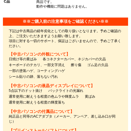
C品
商品です。
動作や機能に問題はありません。
※※ご購入前の注意事項をご確認ください※※
下記は中古商品の経年劣化としての取り扱いとなります。予めご確認の
上、ご注文いただきますようお願い致します。
項目に対する一切のサポート、保証はございませんので、予めご了承く
ださい。
【中古パソコンの外観について】
日焼け等の黄ばみ
各コネクターカバー、ネジカバーの欠品
キーボードのテカリ、一部文字消え
擦り傷
ゴム足の欠品
一部の塗装ハゲ、コーティングハゲ
シール貼りの跡、落ちない汚れ
【中古パソコンの液晶ディスプレイについて】
5点以下のドット抜け
バックライトの光漏れ
通常使用に耐えうる程度の色ムラや輝度ムラ
黄ばみ
通常使用に耐えうる程度の輝度落ち
【中古パソコンの付属品について】
純正品と同等のACアダプタ（メーカー、アンペア、差し込み口が同
じ）
【プリインストールソフトについて】