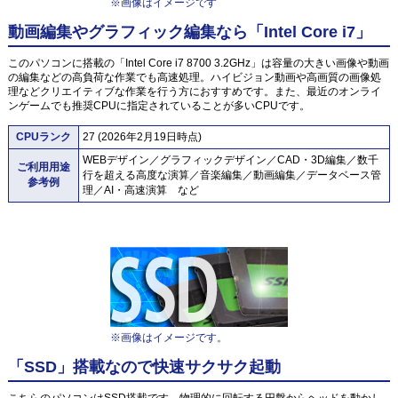
※画像はイメージです
動画編集やグラフィック編集なら「Intel Core i7」
このパソコンに搭載の「Intel Core i7 8700 3.2GHz」は容量の大きい画像や動画
の編集などの高負荷な作業でも高速処理。ハイビジョン動画や高画質の画像処
理などクリエイティブな作業を行う方におすすめです。また、最近のオンライ
ンゲームでも推奨CPUに指定されていることが多いCPUです。
CPUランク
27 (2026年2月19日時点)
WEBデザイン／グラフィックデザイン／CAD・3D編集／数千
ご利用用途
行を超える高度な演算／音楽編集／動画編集／データベース管
参考例
理／AI・高速演算 など
※画像はイメージです。
「SSD」搭載なので快速サクサク起動
こちらのパソコンはSSD搭載です。物理的に回転する円盤からヘッドを動かし