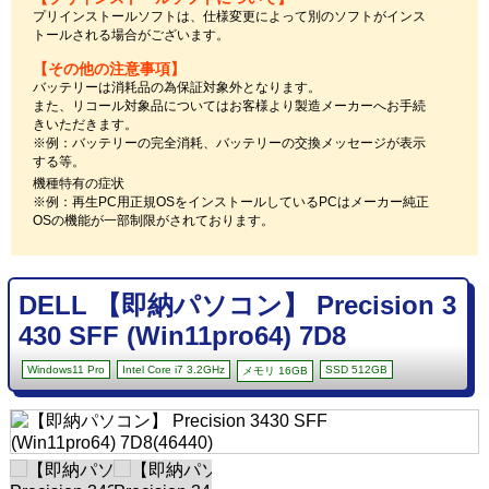
プリインストールソフトは、仕様変更によって別のソフトがインス
トールされる場合がございます。
【その他の注意事項】
バッテリーは消耗品の為保証対象外となります。
また、リコール対象品についてはお客様より製造メーカーへお手続
きいただきます。
※例：バッテリーの完全消耗、バッテリーの交換メッセージが表示
する等。
機種特有の症状
※例：再生PC用正規OSをインストールしているPCはメーカー純正
OSの機能が一部制限がされております。
DELL 【即納パソコン】 Precision 3
430 SFF (Win11pro64) 7D8
Windows11 Pro
Intel Core i7 3.2GHz
SSD 512GB
メモリ 16GB