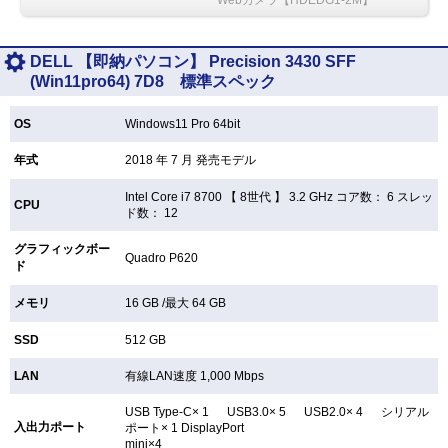
DELL 【即納パソコン】 Precision 3430 SFF
(Win11pro64) 7D8 標準スペック
OS
Windows11 Pro 64bit
年式
2018 年 7 月 発売モデル
Intel Core i7 8700 【
8世代 】 3.2 GHz コア数： 6 スレッ
CPU
ド数： 12
グラフィックボー
Quadro P620
ド
メモリ
16 GB /最大 64 GB
SSD
512 GB
LAN
有線LAN速度 1,000 Mbps
USB Type-C× 1 USB3.0× 5 USB2.0× 4 シリアル
入出力ポート
ポート× 1 DisplayPort
mini×4