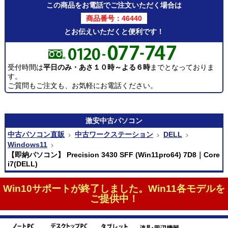
この商品をお電話でご注文いただく場合は
商品番号：46440
とお伝えいただくと便利です！
受付時間は
平日のみ・あさ１０時～よる６時
までとなっておりま
す。
ご質問もご注文も、お気軽にお電話ください。
激安
中古パソコン
中古パソコン直販
中古ワークステーション
DELL
Windows11
【即納パソコン】 Precision 3430 SFF (Win11pro64) 7D8｜Core
i7(DELL)
Win10サポートが終了しました。Win11各モデルを
ご提供中！