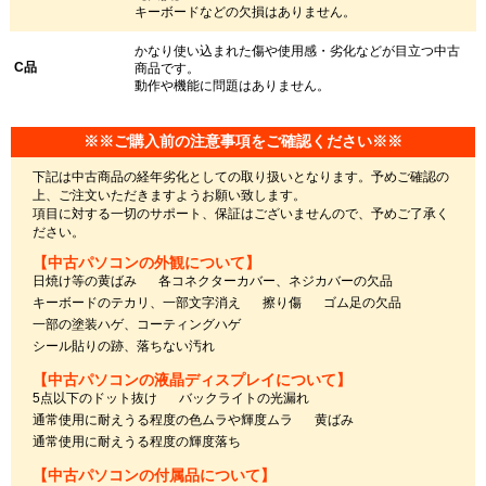
キーボードなどの欠損はありません。
かなり使い込まれた傷や使用感・劣化などが目立つ中古
C品
商品です。
動作や機能に問題はありません。
※※ご購入前の注意事項をご確認ください※※
下記は中古商品の経年劣化としての取り扱いとなります。予めご確認の
上、ご注文いただきますようお願い致します。
項目に対する一切のサポート、保証はございませんので、予めご了承く
ださい。
【中古パソコンの外観について】
日焼け等の黄ばみ
各コネクターカバー、ネジカバーの欠品
キーボードのテカリ、一部文字消え
擦り傷
ゴム足の欠品
一部の塗装ハゲ、コーティングハゲ
シール貼りの跡、落ちない汚れ
【中古パソコンの液晶ディスプレイについて】
5点以下のドット抜け
バックライトの光漏れ
通常使用に耐えうる程度の色ムラや輝度ムラ
黄ばみ
通常使用に耐えうる程度の輝度落ち
【中古パソコンの付属品について】