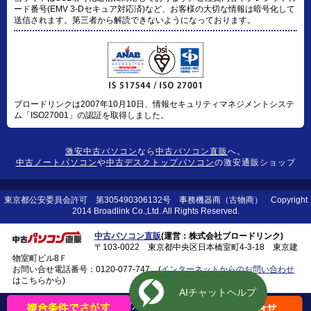
ード番号(EMV 3-Dセキュア対応済)など、お客様の大切な情報は暗号化して
送信されます。第三者から解読できないようになっております。
ブロードリンクは2007年10月10日、情報セキュリティマネジメントシステ
ム「ISO27001」の認証を取得しました。
激安中古パソコン
なら
中古パソコン直販
へ。
中古ノートパソコン
や
中古デスクトップパソコン
の激安通販ショップ
東京都公安委員会許可 第305490306132号 事務機器商（古物商） Copyright
2014 Broadlink Co.,Ltd. All Rights Reserved.
中古パソコン直販
(運営：株式会社ブロードリンク)
〒103-0022 東京都中央区日本橋室町4-3-18 東京建
物室町ビル8Ｆ
お問い合せ電話番号：
0120-077-747
(
インターネットからのお問い合わせ
はこちらから)
このページの上に戻る