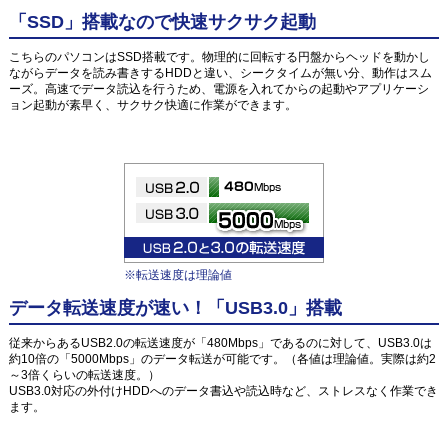
「SSD」搭載なので快速サクサク起動
こちらのパソコンはSSD搭載です。物理的に回転する円盤からヘッドを動かし
ながらデータを読み書きするHDDと違い、シークタイムが無い分、動作はスム
ーズ。高速でデータ読込を行うため、電源を入れてからの起動やアプリケーシ
ョン起動が素早く、サクサク快適に作業ができます。
※転送速度は理論値
データ転送速度が速い！「USB3.0」搭載
従来からあるUSB2.0の転送速度が「480Mbps」であるのに対して、USB3.0は
約10倍の「5000Mbps」のデータ転送が可能です。（各値は理論値。実際は約2
～3倍くらいの転送速度。）
USB3.0対応の外付けHDDへのデータ書込や読込時など、ストレスなく作業でき
ます。