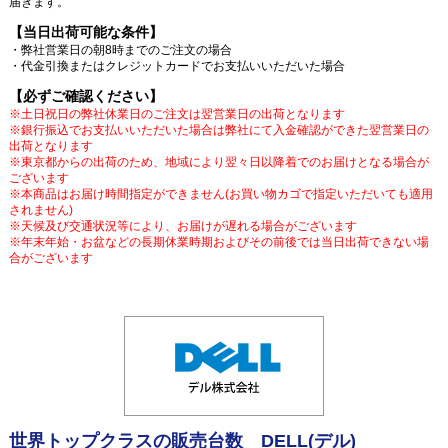
届きます。
【当日出荷可能な条件】
・弊社営業日の朝8時までのご注文の場合
・代金引換またはクレジットカードでお支払いいただいた場合
【必ずご確認ください】
※土日祝日の弊社休業日のご注文は翌営業日の出荷となります
※銀行振込でお支払いいただいた場合は弊社にて入金確認ができた翌営業日の
出荷となります
※東京都からの出荷のため、地域により翌々日以降着でのお届けとなる場合が
ございます
※本商品はお届け時間指定ができません(お買い物カゴで指定いただいても適用
されません)
※天候及び交通状況等により、お届けが遅れる場合がございます
※年末年始・お盆などの長期休業時期およびその前後では当日出荷できない場
合がございます
世界トップクラスの販売台数 DELL(デル)