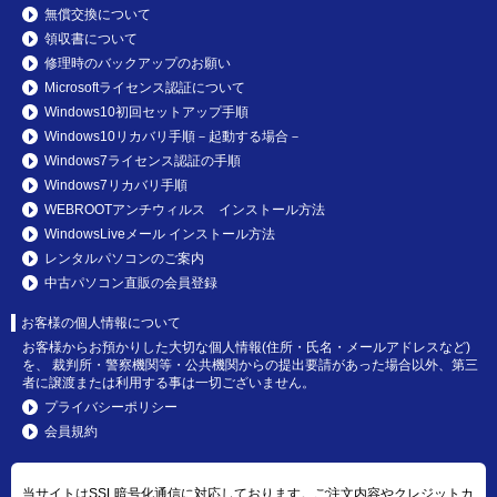
無償交換について
領収書について
修理時のバックアップのお願い
Microsoftライセンス認証について
Windows10初回セットアップ手順
Windows10リカバリ手順－起動する場合－
Windows7ライセンス認証の手順
Windows7リカバリ手順
WEBROOTアンチウィルス インストール方法
WindowsLiveメール インストール方法
レンタルパソコンのご案内
中古パソコン直販の会員登録
お客様の個人情報について
お客様からお預かりした大切な個人情報(住所・氏名・メールアドレスなど)
を、 裁判所・警察機関等・公共機関からの提出要請があった場合以外、第三
者に譲渡または利用する事は一切ございません。
プライバシーポリシー
会員規約
当サイトはSSL暗号化通信に対応しております。ご注文内容やクレジットカ