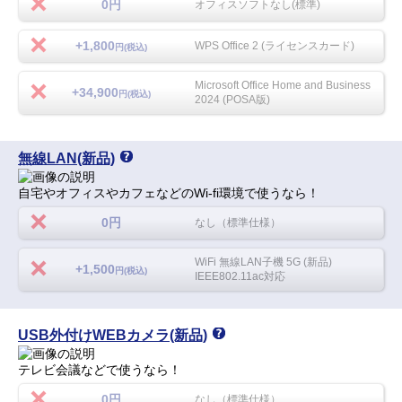
0円
オフィスソフトなし(標準)
+1,800
WPS Office 2 (ライセンスカード)
円(税込)
Microsoft Office Home and Business
+34,900
円(税込)
2024 (POSA版)
無線LAN(新品)
自宅やオフィスやカフェなどのWi-fi環境で使うなら！
0円
なし（標準仕様）
WiFi 無線LAN子機 5G (新品)
+1,500
円(税込)
IEEE802.11ac対応
USB外付けWEBカメラ(新品)
テレビ会議などで使うなら！
0円
なし（標準仕様）