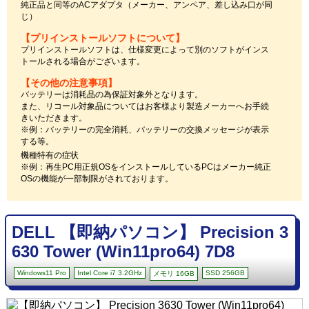
純正品と同等のACアダプタ（メーカー、アンペア、差し込み口が同
じ）
【プリインストールソフトについて】
プリインストールソフトは、仕様変更によって別のソフトがインス
トールされる場合がございます。
【その他の注意事項】
バッテリーは消耗品の為保証対象外となります。
また、リコール対象品についてはお客様より製造メーカーへお手続
きいただきます。
※例：バッテリーの完全消耗、バッテリーの交換メッセージが表示
する等。
機種特有の症状
※例：再生PC用正規OSをインストールしているPCはメーカー純正
OSの機能が一部制限がされております。
DELL 【即納パソコン】 Precision 3
630 Tower (Win11pro64) 7D8
Windows11 Pro
Intel Core i7 3.2GHz
SSD 256GB
メモリ 16GB