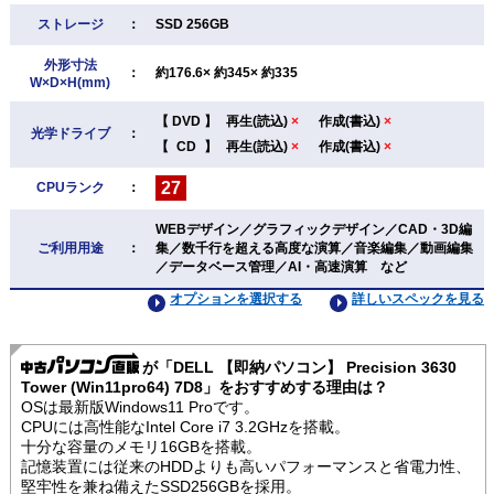
ストレージ
：
SSD 256GB
外形寸法
：
約176.6× 約345× 約335
W×D×H(mm)
【
DVD
】
再生(読込)
×
作成(書込)
×
光学ドライブ
：
【
CD
】
再生(読込)
×
作成(書込)
×
27
CPUランク
：
WEBデザイン／グラフィックデザイン／CAD・3D編
ご利用用途
：
集／数千行を超える高度な演算／音楽編集／動画編集
／データベース管理／AI・高速演算 など
オプションを選択する
詳しいスペックを見る
が「DELL 【即納パソコン】 Precision 3630
Tower (Win11pro64) 7D8」をおすすめする理由は？
OSは最新版Windows11 Proです。
CPUには高性能なIntel Core i7 3.2GHzを搭載。
十分な容量のメモリ16GBを搭載。
記憶装置には従来のHDDよりも高いパフォーマンスと省電力性、
堅牢性を兼ね備えたSSD256GBを採用。