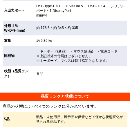
USB Type-C× 1 USB3.0× 5 USB2.0× 4 シリアル
入出力ポート
ポート× 1 DisplayPort
mini×4
外形寸法
約 176.6 × 約 345 × 約 335
W×D×H(mm)
重量
約 9.36 kg
・キーボード(新品) ・マウス(新品) ・電源コード
同梱物
※上記以外の付属はございません。
※キーボード、マウスは弊社指定となります。
状態（品質ラン
Ｂ品
ク）
品質ランクと状態について
商品の状態によって4つのランクに分かれています。
新品・未使用品。展示品や保管などで僅かな状態変化が
S品
見られる商品です。