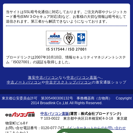
当サイトはSSL暗号化通信に対応しております。ご注文内容やクレジットカ
ード番号(EMV 3-Dセキュア対応済)など、お客様の大切な情報は暗号化して
送信されます。第三者から解読できないようになっております。
ブロードリンクは2007年10月10日、情報セキュリティマネジメントシステ
ム「ISO27001」の認証を取得しました。
激安中古パソコン
なら
中古パソコン直販
へ。
中古ノートパソコン
や
中古デスクトップパソコン
の激安通販ショップ
東京都公安委員会許可 第305490306132号 事務機器商（古物商） Copyright
2014 Broadlink Co.,Ltd. All Rights Reserved.
中古パソコン直販
(運営：株式会社ブロードリンク)
〒103-0022 東京都中央区日本橋室町4-3-18 東京建
物室町ビル8Ｆ
お問い合せ電話番号：
0120-077-747
(
インターネットからのお問い合わせ
はこちらから)