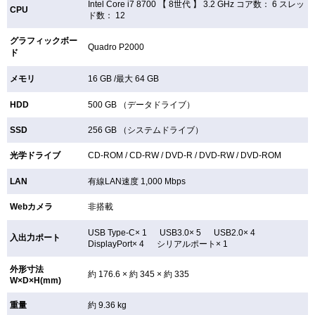
Intel Core i7 8700 【
8世代 】 3.2 GHz コア数： 6 スレッ
CPU
ド数： 12
グラフィックボー
Quadro P2000
ド
メモリ
16 GB /最大 64 GB
HDD
500 GB （データドライブ）
SSD
256 GB （システムドライブ）
光学ドライブ
CD-ROM /
CD-RW /
DVD-R /
DVD-RW /
DVD-ROM
LAN
有線LAN速度 1,000 Mbps
Webカメラ
非搭載
USB Type-C× 1 USB3.0× 5 USB2.0× 4
入出力ポート
DisplayPort× 4 シリアルポート× 1
外形寸法
約 176.6 × 約 345 × 約 335
W×D×H(mm)
重量
約 9.36 kg