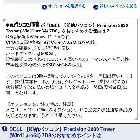
オプションを選択する
詳しいスペックを見る
が「DELL 【即納パソコン】Precision 3630
Tower (Win11pro64) 7D8」をおすすめする理由は？
OSは最新版Windows11 Proです。
CPUには高性能なIntel Core i7 3.2GHzを搭載。
十分な容量のメモリ16GBを搭載。
ハードディスクは500GB。
記憶装置には従来のHDDよりも高いパフォーマンスと省電力性、
堅牢性を兼ね備えたSSD256GBを採用。
このパソコンは0時～8時までのご注文の場合、当日出荷いたしま
す。(弊社営業日、代引またはクレジットカード支払い時のみ)
銀行振込でお支払いの場合は「入金確認後、翌日(翌営業日)出
荷」となります。
【オプションをご注文時のご注意】
メモリ、HDD、Officeをオプションよりご注文の際は通常商品の
納期となります。予めご了承ください。
DELL 【即納パソコン】Precision 3630 Tower
(Win11pro64) 7D8のおすすめポイントは