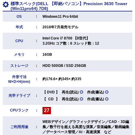
標準スペック(DELL 【即納パソコン】Precision 3630 Tower
(Win11pro64) 7D8)
：
OS
Windows11 Pro 64bit
年式
：
2018年7月発売モデル
Intel Core i7 8700 【8世代】
：
CPU
3.2GHz コア数：6 スレッド数：12
メモリ
：
16GB
ストレージ
：
HDD 500GB / SSD 256GB
外形寸法
：
約176.6× 約345× 約335
W×D×H(mm)
【
DVD
】
再生(読込)
◎
作成(書込)
◎
光学ドライブ
：
【
CD
】
再生(読込)
◎
作成(書込)
◎
27
CPUランク
：
WEBデザイン／グラフィックデザイン／CAD・3D編
ご利用用途
：
集／数千行を超える高度な演算／音楽編集／動画編集
／データベース管理／AI・高速演算 など