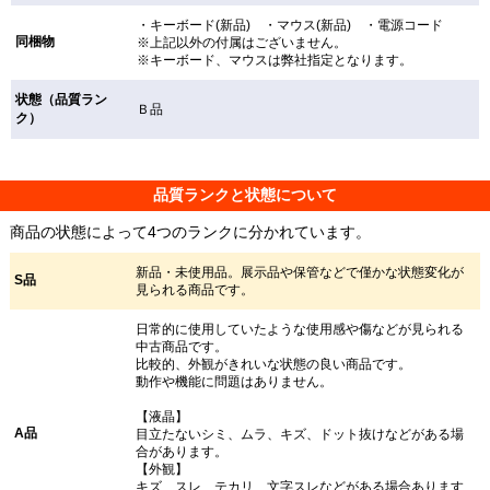
・キーボード(新品) ・マウス(新品) ・電源コード
同梱物
※上記以外の付属はございません。
※キーボード、マウスは弊社指定となります。
状態（品質ラン
Ｂ品
ク）
品質ランクと状態について
商品の状態によって4つのランクに分かれています。
新品・未使用品。展示品や保管などで僅かな状態変化が
S品
見られる商品です。
日常的に使用していたような使用感や傷などが見られる
中古商品です。
比較的、外観がきれいな状態の良い商品です。
動作や機能に問題はありません。
【液晶】
A品
目立たないシミ、ムラ、キズ、ドット抜けなどがある場
合があります。
【外観】
キズ、スレ、テカリ、文字スレなどがある場合あります