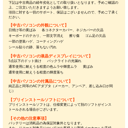
下記は中古商品の経年劣化としての取り扱いとなります。予めご確認の
上、ご注文いただきますようお願い致します。
項目に対する一切のサポート、保証はございませんので、予めご了承く
ださい。
【中古パソコンの外観について】
日焼け等の黄ばみ
各コネクターカバー、ネジカバーの欠品
キーボードのテカリ、一部文字消え
擦り傷
ゴム足の欠品
一部の塗装ハゲ、コーティングハゲ
シール貼りの跡、落ちない汚れ
【中古パソコンの液晶ディスプレイについて】
5点以下のドット抜け
バックライトの光漏れ
通常使用に耐えうる程度の色ムラや輝度ムラ
黄ばみ
通常使用に耐えうる程度の輝度落ち
【中古パソコンの付属品について】
純正品と同等のACアダプタ（メーカー、アンペア、差し込み口が同
じ）
【プリインストールソフトについて】
プリインストールソフトは、仕様変更によって別のソフトがインス
トールされる場合がございます。
【その他の注意事項】
バッテリーは消耗品の為保証対象外となります。