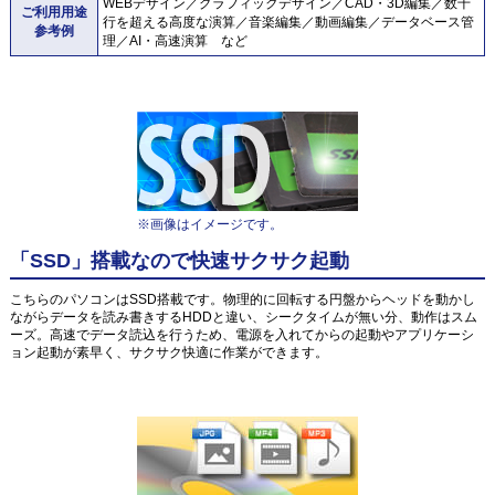
WEBデザイン／グラフィックデザイン／CAD・3D編集／数千
ご利用用途
行を超える高度な演算／音楽編集／動画編集／データベース管
参考例
理／AI・高速演算 など
※画像はイメージです。
「SSD」搭載なので快速サクサク起動
こちらのパソコンはSSD搭載です。物理的に回転する円盤からヘッドを動かし
ながらデータを読み書きするHDDと違い、シークタイムが無い分、動作はスム
ーズ。高速でデータ読込を行うため、電源を入れてからの起動やアプリケーシ
ョン起動が素早く、サクサク快適に作業ができます。