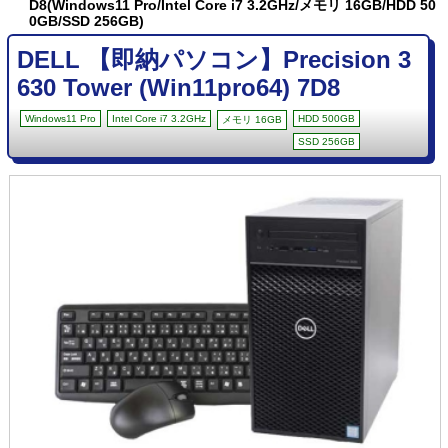
D8(Windows11 Pro/Intel Core i7 3.2GHz/メモリ 16GB/HDD 50
0GB/SSD 256GB)
DELL 【即納パソコン】Precision 3
630 Tower (Win11pro64) 7D8
Windows11 Pro
Intel Core i7 3.2GHz
HDD 500GB
メモリ 16GB
SSD 256GB