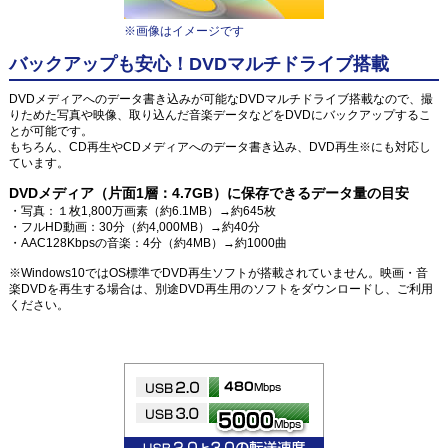
※画像はイメージです
バックアップも安心！DVDマルチドライブ搭載
DVDメディアへのデータ書き込みが可能なDVDマルチドライブ搭載なので、撮
りためた写真や映像、取り込んだ音楽データなどをDVDにバックアップするこ
とが可能です。
もちろん、CD再生やCDメディアへのデータ書き込み、DVD再生※にも対応し
ています。
DVDメディア（片面1層：4.7GB）に保存できるデータ量の目安
・写真：１枚1,800万画素（約6.1MB）→約645枚
・フルHD動画：30分（約4,000MB）→約40分
・AAC128Kbpsの音楽：4分（約4MB）→約1000曲
※Windows10ではOS標準でDVD再生ソフトが搭載されていません。映画・音
楽DVDを再生する場合は、別途DVD再生用のソフトをダウンロードし、ご利用
ください。