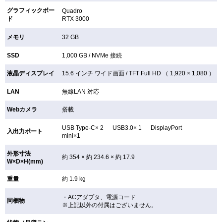
グラフィックボー
Quadro
ド
RTX 3000
メモリ
32 GB
SSD
1,000 GB /
NVMe 接続
液晶ディスプレイ
15.6 インチ
ワイド画面 /
TFT
Full HD （ 1,920 × 1,080 ）
LAN
無線LAN
対応
Webカメラ
搭載
USB Type-C× 2 USB3.0× 1 DisplayPort
入出力ポート
mini×1
外形寸法
約 354 × 約 234.6 × 約 17.9
W×D×H(mm)
重量
約 1.9 kg
・ACアダプタ、電源コード
同梱物
※上記以外の付属はございません。