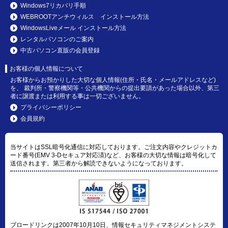
Windows7リカバリ手順
WEBROOTアンチウィルス インストール方法
WindowsLiveメール インストール方法
レンタルパソコンのご案内
中古パソコン直販の会員登録
お客様の個人情報について
お客様からお預かりした大切な個人情報(住所・氏名・メールアドレスなど)
を、 裁判所・警察機関等・公共機関からの提出要請があった場合以外、第三
者に譲渡または利用する事は一切ございません。
プライバシーポリシー
会員規約
当サイトはSSL暗号化通信に対応しております。ご注文内容やクレジットカ
ード番号(EMV 3-Dセキュア対応済)など、お客様の大切な情報は暗号化して
送信されます。第三者から解読できないようになっております。
ブロードリンクは2007年10月10日、情報セキュリティマネジメントシステ