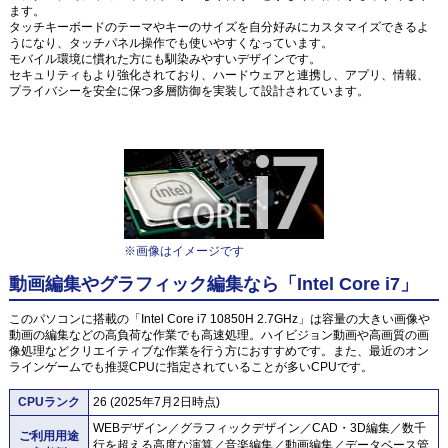
ます。
タッチキーボードのテーマやキーのサイズを自分好みにカスタマイズできるよ
うになり、タッチパネル操作でも使いやすくなっています。
モバイル環境に慣れた方にも馴染みやすいデザインです。
セキュリティもより強化されており、ハードウェアと連携し、アプリ、情報、
プライバシーを安全に保つ多層防御を実装して設計されています。
※画像はイメージです
動画編集やグラフィック編集なら「Intel Core i7」
このパソコンに搭載の「Intel Core i7 10850H 2.7GHz」は容量の大きい画像や
動画の編集などの高負荷な作業でも高速処理。ハイビジョン動画や高画質の画
像処理などクリエイティブな作業を行う方におすすめです。また、最近のオン
ラインゲームでも推奨CPUに指定されていることが多いCPUです。
CPUランク
26 (2025年7月2日時点)
WEBデザイン／グラフィックデザイン／CAD・3D編集／数千
ご利用用途
行を超える高度な演算／音楽編集／動画編集／データベース管