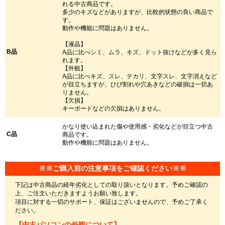
れる中古商品です。
多少のキズなどがありますが、比較的状態の良い商品で
す。
動作や機能に問題はありません。
【液晶】
B品
A品に比べシミ、ムラ、キズ、ドット抜けなどが多く見ら
れます。
【外観】
A品に比べキズ、スレ、テカリ、文字スレ、文字消えなど
が目立ちますが、ひび割れや穴あきなどの破損は一切あ
りません。
【欠損】
キーボードなどの欠損はありません。
かなり使い込まれた傷や使用感・劣化などが目立つ中古
C品
商品です。
動作や機能に問題はありません。
※※ご購入前の注意事項をご確認ください※※
下記は中古商品の経年劣化としての取り扱いとなります。予めご確認の
上、ご注文いただきますようお願い致します。
項目に対する一切のサポート、保証はございませんので、予めご了承く
ださい。
【中古パソコンの外観について】