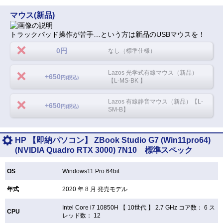
マウス(新品)
トラックパッド操作が苦手…という方は新品のUSBマウスを！
0円
なし（標準仕様）
Lazos 光学式有線マウス（新品）
+650
円(税込)
【L-MS-BK 】
Lazos 有線静音マウス（新品）【L-
+650
円(税込)
SM-B】
HP 【即納パソコン】 ZBook Studio G7 (Win11pro64)
(NVIDIA Quadro RTX 3000) 7N10 標準スペック
OS
Windows11 Pro 64bit
年式
2020 年 8 月 発売モデル
Intel Core i7 10850H 【
10世代 】 2.7 GHz コア数： 6 ス
CPU
レッド数： 12