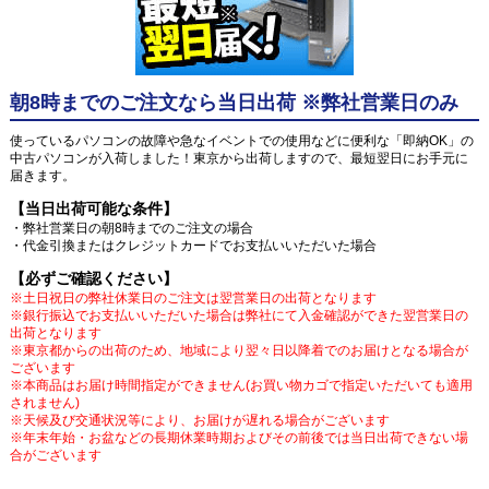
朝8時までのご注文なら当日出荷 ※弊社営業日のみ
使っているパソコンの故障や急なイベントでの使用などに便利な「即納OK」の
中古パソコンが入荷しました！東京から出荷しますので、最短翌日にお手元に
届きます。
【当日出荷可能な条件】
・弊社営業日の朝8時までのご注文の場合
・代金引換またはクレジットカードでお支払いいただいた場合
【必ずご確認ください】
※土日祝日の弊社休業日のご注文は翌営業日の出荷となります
※銀行振込でお支払いいただいた場合は弊社にて入金確認ができた翌営業日の
出荷となります
※東京都からの出荷のため、地域により翌々日以降着でのお届けとなる場合が
ございます
※本商品はお届け時間指定ができません(お買い物カゴで指定いただいても適用
されません)
※天候及び交通状況等により、お届けが遅れる場合がございます
※年末年始・お盆などの長期休業時期およびその前後では当日出荷できない場
合がございます