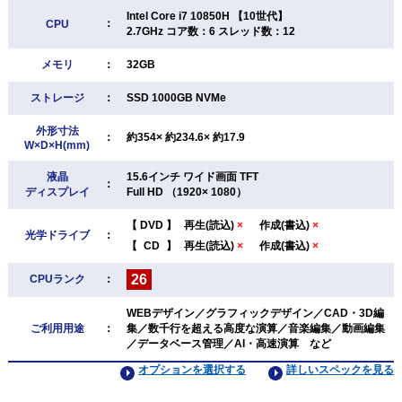
Intel Core i7 10850H 【10世代】
：
CPU
2.7GHz コア数：6 スレッド数：12
メモリ
：
32GB
ストレージ
：
SSD 1000GB NVMe
外形寸法
：
約354× 約234.6× 約17.9
W×D×H(mm)
液晶
15.6インチ ワイド画面 TFT
：
ディスプレイ
Full HD （1920× 1080）
【
DVD
】
再生(読込)
×
作成(書込)
×
光学ドライブ
：
【
CD
】
再生(読込)
×
作成(書込)
×
26
CPUランク
：
WEBデザイン／グラフィックデザイン／CAD・3D編
ご利用用途
：
集／数千行を超える高度な演算／音楽編集／動画編集
／データベース管理／AI・高速演算 など
オプションを選択する
詳しいスペックを見る