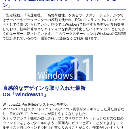
ン」
「安定駆動」「高速処理」「高負荷耐性」を誇るワークステーション。かつて
はサーバーやデータセンターの役割で使われ、PCのワンランク上のコンピュー
タとして位置づけられていた。昨今ではWindowsで動作するモデルが多数登場
しており、技術計算やクリエイティブな作業に特化したハイエンドPCとして多
くのユーザーに愛されています。 このワークステーションはWindowsのOS環境
で設計されているので、通常のPCと遜色なくご利用頂けます。
直感的なデザインを取り入れた最新
OS「Windows11」
Windows11 Pro 64bitインストールモデル。
Windows11ではスタートメニューのアイコン表示がスッキリとした見た目とな
り、目的のアプリケーションが探しやすくなりました。
スナップアシスト機能が強化され、ブラウザやアプリケーションなどの複数の
ウィンドウをまるでタイルのように画面内にピタッと置くことができます。マ
ルチタスク時にウィンドウ同士が重なり合うことがなく、作業がしやすくなり