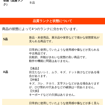
状態（品質ラン
Ｂ品
ク）
品質ランクと状態について
商品の状態によって4つのランクに分かれています。
新品・未使用品。展示品や保管などで僅かな状態変化が
S品
見られる商品です。
日常的に使用していたような使用感や傷などが見られる
中古商品です。
比較的、外観がきれいな状態の良い商品です。
動作や機能に問題はありません。
【液晶】
A品
目立たないシミ、ムラ、キズ、ドット抜けなどがある場
合があります。
【外観】
キズ、スレ、テカリ、文字スレなどがある場合あります
が、ひび割れや穴あきなどの破損は一切ありません。
【欠損】
キーボードなどの欠損はありません。
日常的に使用していたような使用感や傷などが多く見ら