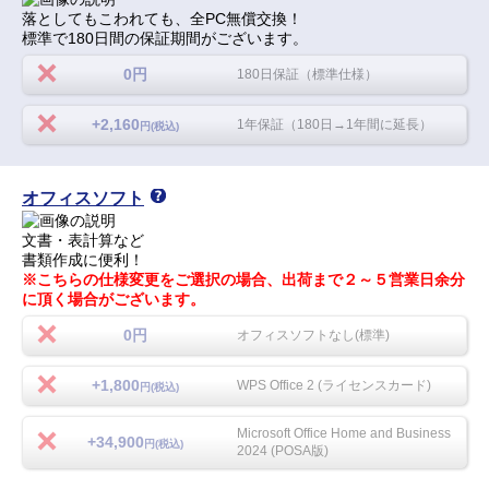
落としてもこわれても、全PC無償交換！
標準で180日間の保証期間がございます。
0円
180日保証（標準仕様）
+2,160
1年保証（180日→1年間に延長）
円(税込)
オフィスソフト
文書・表計算など
書類作成に便利！
※こちらの仕様変更をご選択の場合、出荷まで２～５営業日余分
に頂く場合がございます。
0円
オフィスソフトなし(標準)
+1,800
WPS Office 2 (ライセンスカード)
円(税込)
Microsoft Office Home and Business
+34,900
円(税込)
2024 (POSA版)