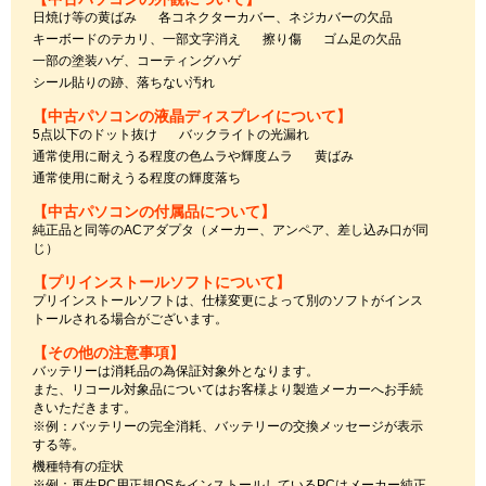
日焼け等の黄ばみ
各コネクターカバー、ネジカバーの欠品
キーボードのテカリ、一部文字消え
擦り傷
ゴム足の欠品
一部の塗装ハゲ、コーティングハゲ
シール貼りの跡、落ちない汚れ
【中古パソコンの液晶ディスプレイについて】
5点以下のドット抜け
バックライトの光漏れ
通常使用に耐えうる程度の色ムラや輝度ムラ
黄ばみ
通常使用に耐えうる程度の輝度落ち
【中古パソコンの付属品について】
純正品と同等のACアダプタ（メーカー、アンペア、差し込み口が同
じ）
【プリインストールソフトについて】
プリインストールソフトは、仕様変更によって別のソフトがインス
トールされる場合がございます。
【その他の注意事項】
バッテリーは消耗品の為保証対象外となります。
また、リコール対象品についてはお客様より製造メーカーへお手続
きいただきます。
※例：バッテリーの完全消耗、バッテリーの交換メッセージが表示
する等。
機種特有の症状
※例：再生PC用正規OSをインストールしているPCはメーカー純正