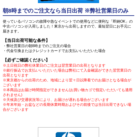
朝8時までのご注文なら当日出荷 ※弊社営業日のみ
使っているパソコンの故障や急なイベントでの使用などに便利な「即納OK」の
中古パソコンが入荷しました！東京から出荷しますので、最短翌日にお手元に
届きます。
【当日出荷可能な条件】
・弊社営業日の朝8時までのご注文の場合
・代金引換またはクレジットカードでお支払いいただいた場合
【必ずご確認ください】
※土日祝日の弊社休業日のご注文は翌営業日の出荷となります
※銀行振込でお支払いいただいた場合は弊社にて入金確認ができた翌営業日の
出荷となります
※東京都からの出荷のため、地域により翌々日以降着でのお届けとなる場合が
ございます
※本商品はお届け時間指定ができません(お買い物カゴで指定いただいても適用
されません)
※天候及び交通状況等により、お届けが遅れる場合がございます
※年末年始・お盆などの長期休業時期およびその前後では当日出荷できない場
合がございます