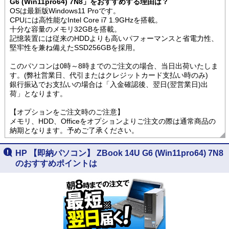
G6 (Win11pro64) 7N8」をおすすめする理由は？
OSは最新版Windows11 Proです。
CPUには高性能なIntel Core i7 1.9GHzを搭載。
十分な容量のメモリ32GBを搭載。
記憶装置には従来のHDDよりも高いパフォーマンスと省電力性、
堅牢性を兼ね備えたSSD256GBを採用。
このパソコンは0時～8時までのご注文の場合、当日出荷いたしま
す。(弊社営業日、代引またはクレジットカード支払い時のみ)
銀行振込でお支払いの場合は「入金確認後、翌日(翌営業日)出
荷」となります。
【オプションをご注文時のご注意】
メモリ、HDD、Officeをオプションよりご注文の際は通常商品の
納期となります。予めご了承ください。
HP 【即納パソコン】 ZBook 14U G6 (Win11pro64) 7N8
のおすすめポイントは