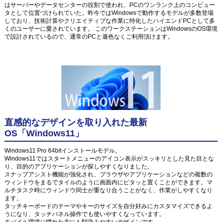
はサーバーやデータセンターの役割で使われ、PCのワンランク上のコンピュー
タとして位置づけられていた。昨今ではWindowsで動作するモデルが多数登場
しており、技術計算やクリエイティブな作業に特化したハイエンドPCとして多
くのユーザーに愛されています。 このワークステーションはWindowsのOS環境
で設計されているので、通常のPCと遜色なくご利用頂けます。
直感的なデザインを取り入れた最新
OS「Windows11」
Windows11 Pro 64bitインストールモデル。
Windows11ではスタートメニューのアイコン表示がスッキリとした見た目とな
り、目的のアプリケーションが探しやすくなりました。
スナップアシスト機能が強化され、ブラウザやアプリケーションなどの複数の
ウィンドウをまるでタイルのように画面内にピタッと置くことができます。マ
ルチタスク時にウィンドウ同士が重なり合うことがなく、作業がしやすくなり
ます。
タッチキーボードのテーマやキーのサイズを自分好みにカスタマイズできるよ
うになり、タッチパネル操作でも使いやすくなっています。
モバイル環境に慣れた方にも馴染みやすいデザインです。