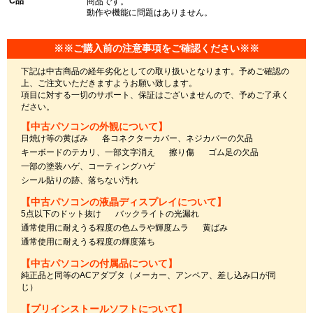
C品
商品です。
動作や機能に問題はありません。
※※ご購入前の注意事項をご確認ください※※
下記は中古商品の経年劣化としての取り扱いとなります。予めご確認の
上、ご注文いただきますようお願い致します。
項目に対する一切のサポート、保証はございませんので、予めご了承く
ださい。
【中古パソコンの外観について】
日焼け等の黄ばみ
各コネクターカバー、ネジカバーの欠品
キーボードのテカリ、一部文字消え
擦り傷
ゴム足の欠品
一部の塗装ハゲ、コーティングハゲ
シール貼りの跡、落ちない汚れ
【中古パソコンの液晶ディスプレイについて】
5点以下のドット抜け
バックライトの光漏れ
通常使用に耐えうる程度の色ムラや輝度ムラ
黄ばみ
通常使用に耐えうる程度の輝度落ち
【中古パソコンの付属品について】
純正品と同等のACアダプタ（メーカー、アンペア、差し込み口が同
じ）
【プリインストールソフトについて】