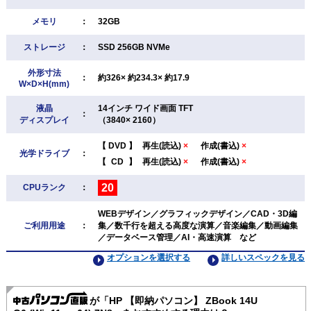
メモリ
：
32GB
ストレージ
：
SSD 256GB NVMe
外形寸法
：
約326× 約234.3× 約17.9
W×D×H(mm)
液晶
14インチ ワイド画面 TFT
：
ディスプレイ
（3840× 2160）
【
DVD
】
再生(読込)
×
作成(書込)
×
光学ドライブ
：
【
CD
】
再生(読込)
×
作成(書込)
×
20
CPUランク
：
WEBデザイン／グラフィックデザイン／CAD・3D編
ご利用用途
：
集／数千行を超える高度な演算／音楽編集／動画編集
／データベース管理／AI・高速演算 など
オプションを選択する
詳しいスペックを見る
が「HP 【即納パソコン】 ZBook 14U