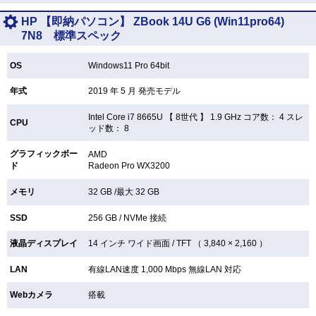
HP 【即納パソコン】 ZBook 14U G6 (Win11pro64)
7N8 標準スペック
OS
Windows11 Pro 64bit
年式
2019 年 5 月 発売モデル
Intel Core i7 8665U 【
8世代 】 1.9 GHz コア数： 4 スレ
CPU
ッド数： 8
グラフィックボー
AMD
ド
Radeon Pro WX3200
メモリ
32 GB /最大 32 GB
SSD
256 GB /
NVMe 接続
液晶ディスプレイ
14 インチ
ワイド画面 /
TFT （ 3,840 × 2,160 ）
LAN
有線LAN速度 1,000 Mbps 無線LAN
対応
Webカメラ
搭載