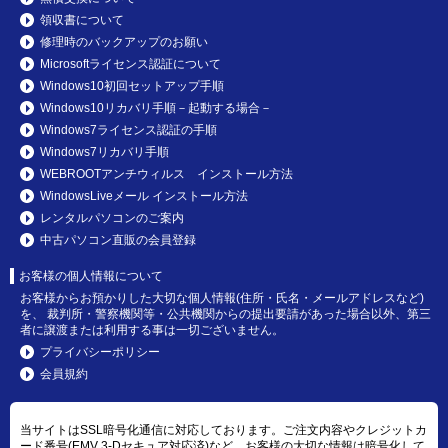
領収書について
修理時のバックアップのお願い
Microsoftライセンス認証について
Windows10初回セットアップ手順
Windows10リカバリ手順－起動する場合－
Windows7ライセンス認証の手順
Windows7リカバリ手順
WEBROOTアンチウィルス インストール方法
WindowsLiveメール インストール方法
レンタルパソコンのご案内
中古パソコン直販の会員登録
お客様の個人情報について
お客様からお預かりした大切な個人情報(住所・氏名・メールアドレスなど)
を、 裁判所・警察機関等・公共機関からの提出要請があった場合以外、第三
者に譲渡または利用する事は一切ございません。
プライバシーポリシー
会員規約
当サイトはSSL暗号化通信に対応しております。ご注文内容やクレジットカ
ード番号(EMV 3-Dセキュア対応済)など、お客様の大切な情報は暗号化して