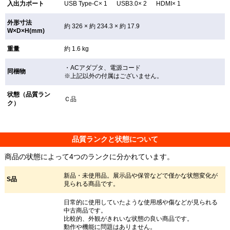
入出力ポート
USB Type-C× 1 USB3.0× 2 HDMI× 1
外形寸法
約 326 × 約 234.3 × 約 17.9
W×D×H(mm)
重量
約 1.6 kg
・ACアダプタ、電源コード
同梱物
※上記以外の付属はございません。
状態（品質ラン
Ｃ品
ク）
品質ランクと状態について
商品の状態によって4つのランクに分かれています。
新品・未使用品。展示品や保管などで僅かな状態変化が
S品
見られる商品です。
日常的に使用していたような使用感や傷などが見られる
中古商品です。
比較的、外観がきれいな状態の良い商品です。
動作や機能に問題はありません。