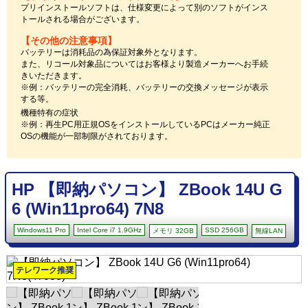
プリインストールソフトは、仕様変更によって別のソフトがインス
トールされる場合がございます。
【その他の注意事項】
バッテリーは消耗品の為保証対象外となります。
また、リコール対象品についてはお客様より製造メーカーへお手続
きいただきます。
※例：バッテリーの完全消耗、バッテリーの交換メッセージが表示
する等。
機種特有の症状
※例：再生PC用正規OSをインストールしているPCはメーカー純正
OSの機能が一部制限がされております。
HP 【即納パソコン】 ZBook 14U G
6 (Win11pro64) 7N8
Windows11 Pro
Intel Core i7 1.9GHz
SSD 256GB
メモリ 32GB
無線LAN
テレワーク推奨