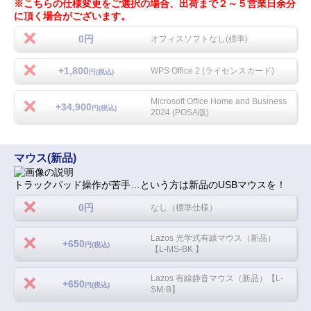
※こちらの仕様変更をご選択の場合、出荷まで２～５営業日余分
に頂く場合がございます。
0円
オフィスソフトなし(標準)
+1,800
WPS Office 2 (ライセンスカード)
円(税込)
Microsoft Office Home and Business
+34,900
円(税込)
2024 (POSA版)
マウス(新品)
トラックパッド操作が苦手…という方は新品のUSBマウスを！
0円
なし（標準仕様）
Lazos 光学式有線マウス（新品）
+650
円(税込)
【L-MS-BK 】
Lazos 有線静音マウス（新品）【L-
+650
円(税込)
SM-B】