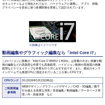
セキュリティもより強化されており、ハードウェアと連携し、アプリ、情報、
プライバシーを安全に保つ多層防御を実装して設計されています。
※画像はイメージです
動画編集やグラフィック編集なら「Intel Core i7」
このパソコンに搭載の「Intel Core i7 8665U 1.9GHz」は容量の大きい画像や動
画の編集などの高負荷な作業でも高速処理。ハイビジョン動画や高画質の画像
処理などクリエイティブな作業を行う方におすすめです。また、最近のオンラ
インゲームでも推奨CPUに指定されていることが多いCPUです。
CPUランク
20 (2026年5月23日時点)
WEBデザイン／グラフィックデザイン／CAD・3D編集／数千
ご利用用途
行を超える高度な演算／音楽編集／動画編集／データベース管
参考例
理／AI・高速演算 など