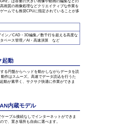
G7 2.8GHz」は容量の大きい画像や動画の編集などの
高画質の画像処理などクリエイティブな作業を
ゲームでも推奨CPUに指定されていることが多
ザイン／CAD・3D編集／数千行を超える高度な
タベース管理／AI・高速演算 など
ク起動
転する円盤からヘッドを動かしながらデータを読
、動作はスムーズ。高速でデータ読込を行うた
起動が素早く、サクサク快適に作業ができま
AN内蔵モデル
環境でケーブル接続なしでインターネットができま
すので、置き場所も自由に選べます。