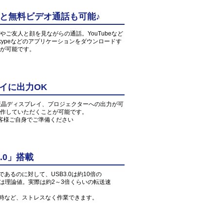
中と無料ビデオ通話も可能♪
ご友人と顔を見ながらの通話。YouTubeなど
ypeなどのアプリケーションをダウンロードす
が可能です。
イに出力OK
や液晶ディスプレイ、プロジェクターへの出力が可
作していただくことが可能です。
お客様ご自身でご準備ください
.0」搭載
」であるのに対して、USB3.0は約10倍の
値は理論値。実際は約2～3倍くらいの転送速
読込時など、ストレスなく作業できます。