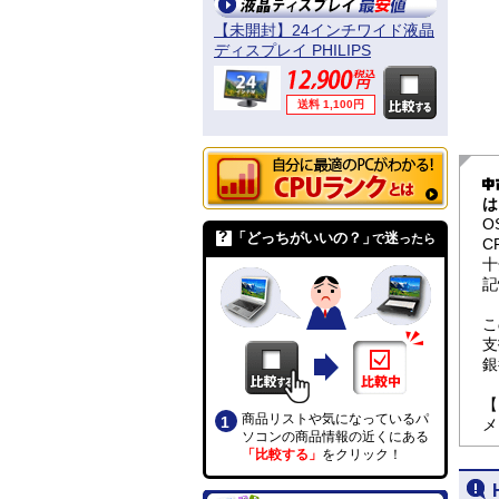
【未開封】24インチワイド液晶
ディスプレイ PHILIPS
241B4LPYCB/11
送料 1,100円
は
O
「どっちがいいの？」
迷
で
ったら
C
十
記
こ
支
銀
【
商品リストや気になっているパ
メ
ソコンの商品情報の近くにある
「比較する」
をクリック！