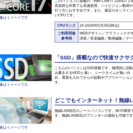
このパソコンに搭載の「Intel Core i7 1165
高負荷な作業でも高速処理。ハイビジョン動画や
行う方におすすめです。また、最近のオンライン
いCPUです。
像はイメージです
CPUランク
24 (2026年5月29日時点)
ご利用用途
WEBデザイン／グラフィックデ
参考例
演算／音楽編集／動画編集／デー
「SSD」搭載なので快速サクサ
こちらのパソコンはSSD搭載です。物理的に回
み書きするHDDと違い、シークタイムが無い分
め、電源を入れてからの起動やアプリケーション
す。
像はイメージです。
どこでもインターネット！無線L
無線LAN対応のノートパソコンです。Wi-Fi
す。無線LAN対応のプリンタへの接続も可能で
像はイメージです