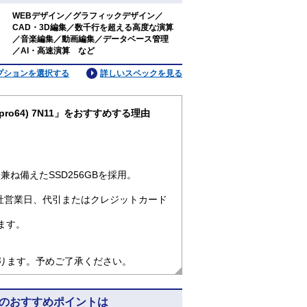
WEBデザイン／グラフィックデザイン／
CAD・3D編集／数千行を超える高度な演算
：
／音楽編集／動画編集／データベース管理
／AI・高速演算 など
プションを選択する
詳しいスペックを見る
n11pro64) 7N11」をおすすめする理由
ね備えたSSD256GBを採用。
社営業日、代引またはクレジットカード
ます。
なります。予めご了承ください。
) 7N11のおすすめポイントは