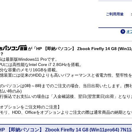
ご利用用途
オ
が「HP 【即納パソコン】 Zbook Firefly 14 G8 (Wi
？
Sは最新版Windows11 Proです。
PUには高性能なIntel Core i7 2.8GHzを搭載。
分な容量のメモリ16GBを搭載。
憶装置には従来のHDDよりも高いパフォーマンスと省電力性、堅牢性を兼
のパソコンは0時～8時までのご注文の場合、当日出荷いたします。(弊
払い時のみ)
行振込でお支払いの場合は「入金確認後、翌日(翌営業日)出荷」となり
オプションをご注文時のご注意】
モリ、HDD、Officeをオプションよりご注文の際は通常商品の納期と
HP 【即納パソコン】 Zbook Firefly 14 G8 (Win11pro64