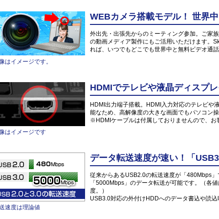
WEBカメラ搭載モデル！ 世界
外出先・出張先からのミーティング参加。ご家族や
の動画メディア製作にもご活用いただけます。Sk
れば、いつでもどこでも世界中と無料ビデオ通話
像はイメージです。
HDMIでテレビや液晶ディスプレ
HDMI出力端子搭載。HDMI入力対応のテレビ
能なため、高解像度の大きな画面でもパソコン操
※HDMIケーブルは付属しておりませんので、
像はイメージです
データ転送速度が速い！「USB3
従来からあるUSB2.0の転送速度が「480Mbps
「5000Mbps」のデータ転送が可能です。（各
度。）
USB3.0対応の外付けHDDへのデータ書込や
送速度は理論値