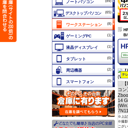
(89)
(65)
(8)
HP
B
(1)
H
(1)
Win
(0)
(2)
テ
(0)
※上記
※撮影
ござい