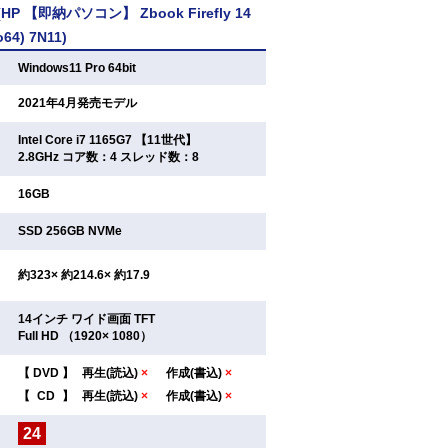
 【即納パソコン】 Zbook Firefly 14
o64) 7N11)
：
Windows11 Pro 64bit
：
2021年4月発売モデル
Intel Core i7 1165G7 【11世代】
：
2.8GHz コア数：4 スレッド数：8
：
16GB
：
SSD 256GB NVMe
：
約323× 約214.6× 約17.9
14インチ ワイド画面 TFT
：
Full HD （1920× 1080）
【
DVD
】
再生(読込)
×
作成(書込)
×
：
【
CD
】
再生(読込)
×
作成(書込)
×
24
：