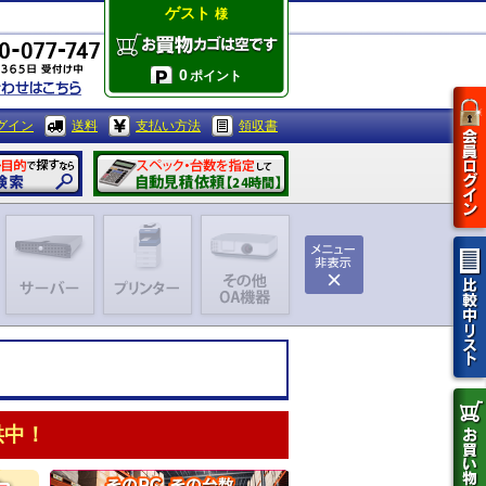
ゲスト
様
0
ポイント
グイン
送料
支払い方法
領収書
供中！