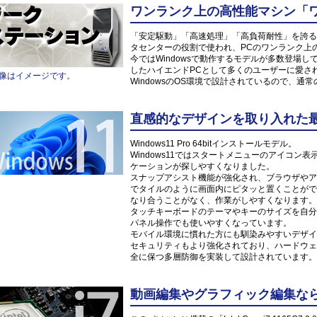
ワンランク上の高性能マシン「
「安定駆動」「高速処理」「高負荷耐性」を誇る
タセンターの役割で使われ、PCのワンランク上
今ではWindowsで動作するモデルが多数登場
したハイエンドPCとして多くのユーザーに愛さ
像はイメージです。
WindowsのOS環境で設計されているので、通
直感的なデザインを取り入れた最新O
Windows11 Pro 64bitインストールモデル。
Windows11ではスタートメニューのアイコ
ケーションが探しやすくなりました。
スナップアシスト機能が強化され、ブラウザやア
でタイルのように画面内にピタッと置くことがで
なり合うことがなく、作業がしやすくなります。
タッチキーボードのテーマやキーのサイズを自分
パネル操作でも使いやすくなっています。
モバイル環境に慣れた方にも馴染みやすいデザイ
セキュリティもより強化されており、ハードウェ
全に保つ多層防御を実装して設計されています。
動画編集やグラフィック編集なら「Int