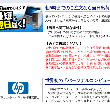
朝8時までのご注文なら当日出荷
使っているパソコンの故障や急なイベントでの使
入荷しました！東京から出荷しますので、最短翌
【当日出荷可能な条件】
・弊社営業日の朝8時までのご注文の場合
・代金引換またはクレジットカードでお支払いい
【必ずご確認ください】
※土日祝日の弊社休業日のご注文は翌営業日の出
※銀行振込でお支払いいただいた場合は弊社にて
※東京都からの出荷のため、地域により翌々日以
※本商品はお届け時間指定ができません(お買い
※天候及び交通状況等により、お届けが遅れる場
※年末年始・お盆などの長期休業時期およびその
世界初の「パーソナルコンピュー
1960年代にコンピューター事業へ参入したヒ
ーでの計算が主流な中、世界初の卓上関数計算機「
ル・コンピューター」という言葉を初めて使用し
く、ビジネスソリューション事業やプリンター事