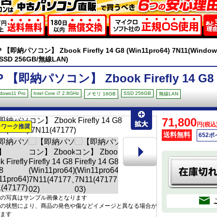
 【即納パソコン】 Zbook Firefly 14 G8 (Win11pro64) 7N11(Windows1
/SSD 256GB/無線LAN)
P 【即納パソコン】 Zbook Firefly 14 G8 (
dows11 Pro
Intel Core i7 2.8GHz
SSD 256GB
メモリ 16GB
無線LAN
71,800
円(税込
レワーク推奨
送料無料
652
の写真はサンプル画像となります
の状態により、商品の発色や傷などイメージと異なる場合が
ます