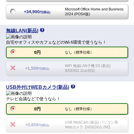
Microsoft Office Home and Business
+34,900
円(税込)
2024 (POSA版)
無線LAN(新品)
自宅やオフィスやカフェなどのWi-fi環境で使うなら！
0円
なし（標準仕様）
WiFi 無線LAN子機 5G (新品)
+1,500
円(税込)
IEEE802.11ac対応
USB外付けWEBカメラ(新品)
テレビ会議などで使うなら！
0円
なし（標準仕様）
USB WebCam (新品) パソコン用
+3,850
円(税込)
Webカメラ【HDEDG1-2M】