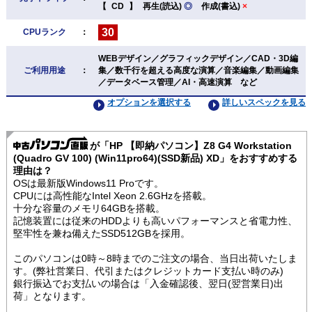
【
CD
】
再生(読込)
◎
作成(書込)
×
30
CPUランク
：
WEBデザイン／グラフィックデザイン／CAD・3D編
ご利用用途
：
集／数千行を超える高度な演算／音楽編集／動画編集
／データベース管理／AI・高速演算 など
オプションを選択する
詳しいスペックを見る
が「HP 【即納パソコン】Z8 G4 Workstation
(Quadro GV 100) (Win11pro64)(SSD新品) XD」をおすすめする
理由は？
OSは最新版Windows11 Proです。
CPUには高性能なIntel Xeon 2.6GHzを搭載。
十分な容量のメモリ64GBを搭載。
記憶装置には従来のHDDよりも高いパフォーマンスと省電力性、
堅牢性を兼ね備えたSSD512GBを採用。
このパソコンは0時～8時までのご注文の場合、当日出荷いたしま
す。(弊社営業日、代引またはクレジットカード支払い時のみ)
銀行振込でお支払いの場合は「入金確認後、翌日(翌営業日)出
荷」となります。