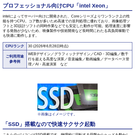
プロフェッショナル向けCPU「intel Xeon」
intelによってサーバー向けに開発された、Coreシリーズよりワンランク上の性
能を持つCPU。コア数が多いため高速での並列処理に優れており、画像処理ソ
フトと3D設計ソフトの同時作業などでも安定した動作が可能。処理速度に影響
する発熱が少ないため、映像製作や技術開発など長時間にわたる高負荷稼動で
も快適に動作します。
CPUランク
30 (2026年6月28日時点)
WEBデザイン／グラフィックデザイン／CAD・3D編集／数千
ご利用用途
行を超える高度な演算／音楽編集／動画編集／データベース管
参考例
理／AI・高速演算 など
※画像はイメージです。
「SSD」搭載なので快速サクサク起動
こちらのパソコンはSSD搭載です。物理的に回転する円盤からヘッドを動かし