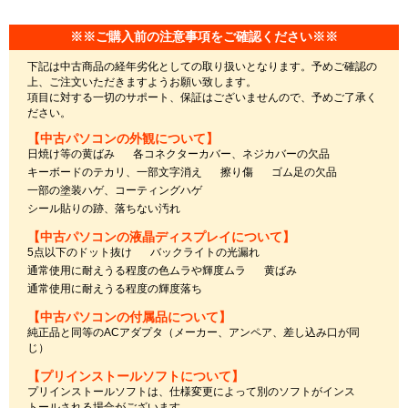
※※ご購入前の注意事項をご確認ください※※
下記は中古商品の経年劣化としての取り扱いとなります。予めご確認の
上、ご注文いただきますようお願い致します。
項目に対する一切のサポート、保証はございませんので、予めご了承く
ださい。
【中古パソコンの外観について】
日焼け等の黄ばみ
各コネクターカバー、ネジカバーの欠品
キーボードのテカリ、一部文字消え
擦り傷
ゴム足の欠品
一部の塗装ハゲ、コーティングハゲ
シール貼りの跡、落ちない汚れ
【中古パソコンの液晶ディスプレイについて】
5点以下のドット抜け
バックライトの光漏れ
通常使用に耐えうる程度の色ムラや輝度ムラ
黄ばみ
通常使用に耐えうる程度の輝度落ち
【中古パソコンの付属品について】
純正品と同等のACアダプタ（メーカー、アンペア、差し込み口が同
じ）
【プリインストールソフトについて】
プリインストールソフトは、仕様変更によって別のソフトがインス
トールされる場合がございます。