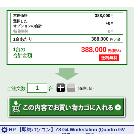
388,000
本体価格
円
選択した
+
0
円
オプションの合計
特別割引
-
0
円
388,000
1台あたり
円／台
388,000
1
台の
円(税込)
合計金額
送料無料
ご注文数
台
（在庫6台）
HP 【即納パソコン】Z8 G4 Workstation (Quadro GV