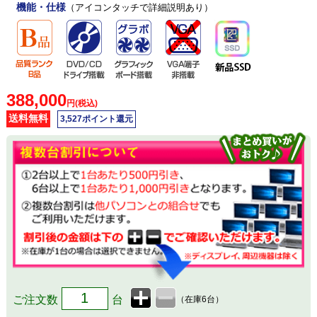
機能・仕様
（アイコンタッチで詳細説明あり）
388,000
円(税込)
送料無料
3,527ポイント還元
ご注文数
台
（在庫6台）