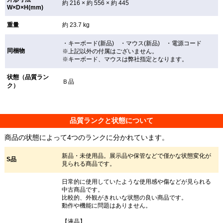
約 216 × 約 556 × 約 445
W×D×H(mm)
重量
約 23.7 kg
・キーボード(新品) ・マウス(新品) ・電源コード
同梱物
※上記以外の付属はございません。
※キーボード、マウスは弊社指定となります。
状態（品質ラン
Ｂ品
ク）
品質ランクと状態について
商品の状態によって4つのランクに分かれています。
新品・未使用品。展示品や保管などで僅かな状態変化が
S品
見られる商品です。
日常的に使用していたような使用感や傷などが見られる
中古商品です。
比較的、外観がきれいな状態の良い商品です。
動作や機能に問題はありません。
【液晶】