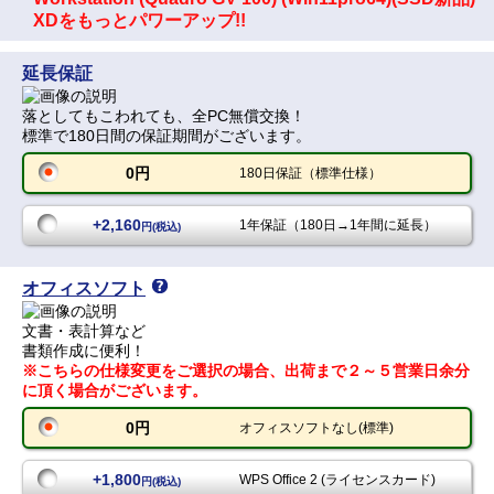
XDをもっとパワーアップ!!
延長保証
落としてもこわれても、全PC無償交換！
標準で180日間の保証期間がございます。
0円
180日保証（標準仕様）
+2,160
1年保証（180日→1年間に延長）
円(税込)
オフィスソフト
文書・表計算など
書類作成に便利！
※こちらの仕様変更をご選択の場合、出荷まで２～５営業日余分
に頂く場合がございます。
0円
オフィスソフトなし(標準)
+1,800
WPS Office 2 (ライセンスカード)
円(税込)