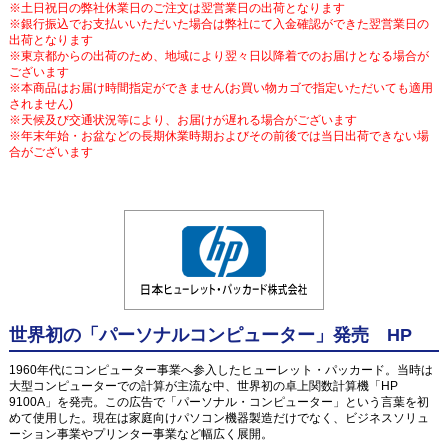
※土日祝日の弊社休業日のご注文は翌営業日の出荷となります
※銀行振込でお支払いいただいた場合は弊社にて入金確認ができた翌営業日の
出荷となります
※東京都からの出荷のため、地域により翌々日以降着でのお届けとなる場合が
ございます
※本商品はお届け時間指定ができません(お買い物カゴで指定いただいても適用
されません)
※天候及び交通状況等により、お届けが遅れる場合がございます
※年末年始・お盆などの長期休業時期およびその前後では当日出荷できない場
合がございます
世界初の「パーソナルコンピューター」発売 HP
1960年代にコンピューター事業へ参入したヒューレット・パッカード。当時は
大型コンピューターでの計算が主流な中、世界初の卓上関数計算機「HP
9100A」を発売。この広告で「パーソナル・コンピューター」という言葉を初
めて使用した。現在は家庭向けパソコン機器製造だけでなく、ビジネスソリュ
ーション事業やプリンター事業など幅広く展開。