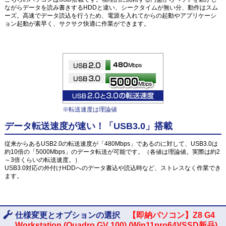
ながらデータを読み書きするHDDと違い、シークタイムが無い分、動作はスム
ーズ。高速でデータ読込を行うため、電源を入れてからの起動やアプリケーシ
ョン起動が素早く、サクサク快適に作業ができます。
※転送速度は理論値
データ転送速度が速い！「USB3.0」搭載
従来からあるUSB2.0の転送速度が「480Mbps」であるのに対して、USB3.0は
約10倍の「5000Mbps」のデータ転送が可能です。（各値は理論値。実際は約2
～3倍くらいの転送速度。）
USB3.0対応の外付けHDDへのデータ書込や読込時など、ストレスなく作業でき
ます。
仕様変更とオプションの選択
【即納パソコン】Z8 G4
Workstation (Quadro GV 100) (Win11pro64)(SSD新品)