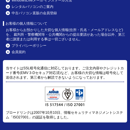
WindowsLiveメール インストール方法
レンタルパソコンのご案内
中古パソコン直販の会員登録
お客様の個人情報について
お客様からお預かりした大切な個人情報(住所・氏名・メールアドレスなど)
を、 裁判所・警察機関等・公共機関からの提出要請があった場合以外、第三
者に譲渡または利用する事は一切ございません。
プライバシーポリシー
会員規約
当サイトはSSL暗号化通信に対応しております。ご注文内容やクレジットカ
ード番号(EMV 3-Dセキュア対応済)など、お客様の大切な情報は暗号化して
送信されます。第三者から解読できないようになっております。
ブロードリンクは2007年10月10日、情報セキュリティマネジメントシステ
ム「ISO27001」の認証を取得しました。