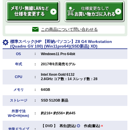
この商品について問い合わせる
標準スペック(HP 【即納パソコン】Z8 G4 Workstation
(Quadro GV 100) (Win11pro64)(SSD新品) XD)
：
OS
Windows11 Pro 64bit
年式
：
2017年9月発売モデル
Intel Xeon Gold 6132
CPU
：
2.6GHz コア数：14 スレッド数：28
メモリ
：
64GB
ストレージ
：
SSD 512GB 新品
外形寸法
：
約216× 約556× 約445
W×D×H(mm)
【
DVD
】
再生(読込)
◎
作成(書込)
×
光学ドライブ
：