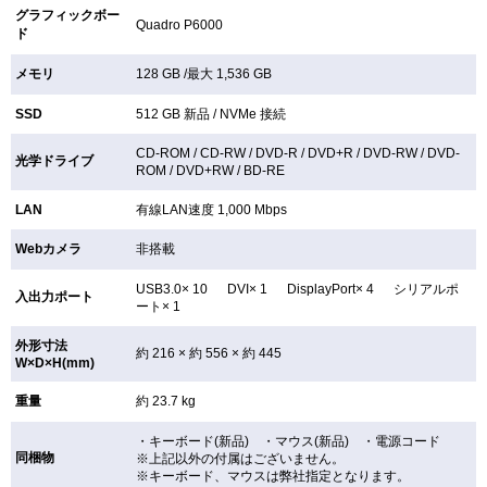
グラフィックボー
Quadro P6000
ド
メモリ
128 GB /最大 1,536 GB
SSD
512 GB
新品 /
NVMe 接続
CD-ROM /
CD-RW /
DVD-R /
DVD+R /
DVD-RW /
DVD-
光学ドライブ
ROM /
DVD+RW /
BD-RE
LAN
有線LAN速度 1,000 Mbps
Webカメラ
非搭載
USB3.0× 10 DVI× 1 DisplayPort× 4 シリアルポ
入出力ポート
ート× 1
外形寸法
約 216 × 約 556 × 約 445
W×D×H(mm)
重量
約 23.7 kg
・キーボード(新品) ・マウス(新品) ・電源コード
同梱物
※上記以外の付属はございません。
※キーボード、マウスは弊社指定となります。