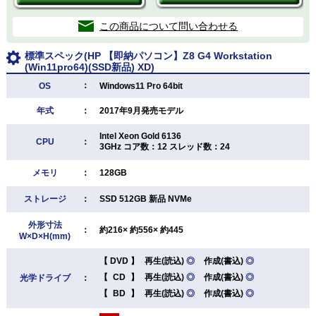
この商品について問い合わせる
標準スペック(HP 【即納パソコン】Z8 G4 Workstation
(Win11pro64)(SSD新品) XD)
：
OS
Windows11 Pro 64bit
年式
：
2017年9月発売モデル
Intel Xeon Gold 6136
CPU
：
3GHz コア数：12 スレッド数：24
メモリ
：
128GB
ストレージ
：
SSD 512GB 新品 NVMe
外形寸法
：
約216× 約556× 約445
W×D×H(mm)
【
DVD
】
再生(読込)
◎
作成(書込)
◎
【
CD
】
再生(読込)
◎
作成(書込)
◎
光学ドライブ
：
【
BD
】
再生(読込)
◎
作成(書込)
◎