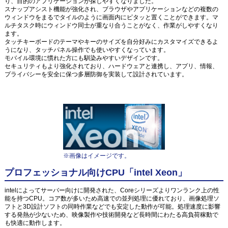
り、目的のアプリケーションが探しやすくなりました。
スナップアシスト機能が強化され、ブラウザやアプリケーションなどの複数の
ウィンドウをまるでタイルのように画面内にピタッと置くことができます。マ
ルチタスク時にウィンドウ同士が重なり合うことがなく、作業がしやすくなり
ます。
タッチキーボードのテーマやキーのサイズを自分好みにカスタマイズできるよ
うになり、タッチパネル操作でも使いやすくなっています。
モバイル環境に慣れた方にも馴染みやすいデザインです。
セキュリティもより強化されており、ハードウェアと連携し、アプリ、情報、
プライバシーを安全に保つ多層防御を実装して設計されています。
※画像はイメージです。
プロフェッショナル向けCPU「intel Xeon」
intelによってサーバー向けに開発された、Coreシリーズよりワンランク上の性
能を持つCPU。コア数が多いため高速での並列処理に優れており、画像処理ソ
フトと3D設計ソフトの同時作業などでも安定した動作が可能。処理速度に影響
する発熱が少ないため、映像製作や技術開発など長時間にわたる高負荷稼動で
も快適に動作します。