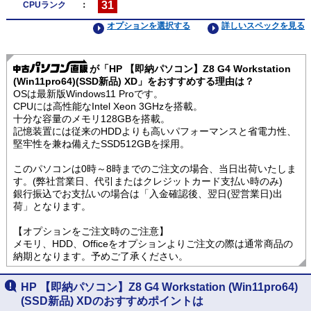
31
CPUランク
：
オプションを選択する
詳しいスペックを見る
が「HP 【即納パソコン】Z8 G4 Workstation
(Win11pro64)(SSD新品) XD」をおすすめする理由は？
OSは最新版Windows11 Proです。
CPUには高性能なIntel Xeon 3GHzを搭載。
十分な容量のメモリ128GBを搭載。
記憶装置には従来のHDDよりも高いパフォーマンスと省電力性、
堅牢性を兼ね備えたSSD512GBを採用。
このパソコンは0時～8時までのご注文の場合、当日出荷いたしま
す。(弊社営業日、代引またはクレジットカード支払い時のみ)
銀行振込でお支払いの場合は「入金確認後、翌日(翌営業日)出
荷」となります。
【オプションをご注文時のご注意】
メモリ、HDD、Officeをオプションよりご注文の際は通常商品の
納期となります。予めご了承ください。
HP 【即納パソコン】Z8 G4 Workstation (Win11pro64)
(SSD新品) XDのおすすめポイントは