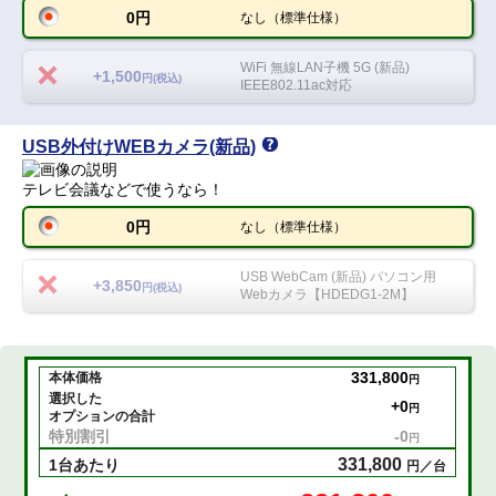
0円
なし（標準仕様）
WiFi 無線LAN子機 5G (新品)
+1,500
円(税込)
IEEE802.11ac対応
USB外付けWEBカメラ(新品)
テレビ会議などで使うなら！
0円
なし（標準仕様）
USB WebCam (新品) パソコン用
+3,850
円(税込)
Webカメラ【HDEDG1-2M】
331,800
本体価格
円
選択した
+
0
円
オプションの合計
特別割引
-
0
円
331,800
1台あたり
円／台