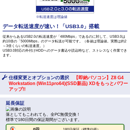
※転送速度は理論値
データ転送速度が速い！「USB3.0」搭載
従来からあるUSB2.0の転送速度が「480Mbps」であるのに対して、USB3.0は
約10倍の「5000Mbps」のデータ転送が可能です。（各値は理論値。実際は約2
～3倍くらいの転送速度。）
USB3.0対応の外付けHDDへのデータ書込や読込時など、ストレスなく作業でき
ます。
仕様変更とオプションの選択
【即納パソコン】Z8 G4
Workstation (Win11pro64)(SSD新品) XDをもっとパワー
アップ!!
延長保証
落としてもこわれても、全PC無償交換！
標準で180日間の保証期間がございます。
0円
180日保証（標準仕様）