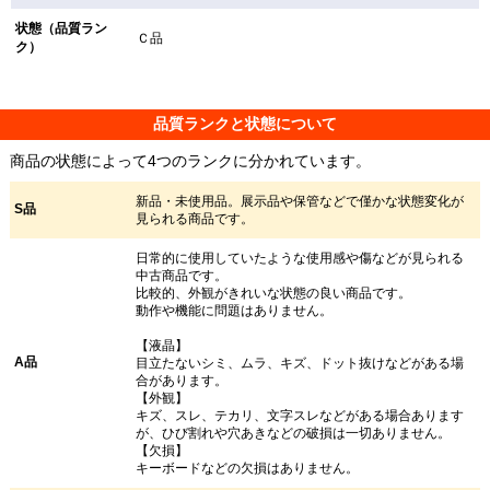
状態（品質ラン
Ｃ品
ク）
品質ランクと状態について
商品の状態によって4つのランクに分かれています。
新品・未使用品。展示品や保管などで僅かな状態変化が
S品
見られる商品です。
日常的に使用していたような使用感や傷などが見られる
中古商品です。
比較的、外観がきれいな状態の良い商品です。
動作や機能に問題はありません。
【液晶】
A品
目立たないシミ、ムラ、キズ、ドット抜けなどがある場
合があります。
【外観】
キズ、スレ、テカリ、文字スレなどがある場合あります
が、ひび割れや穴あきなどの破損は一切ありません。
【欠損】
キーボードなどの欠損はありません。