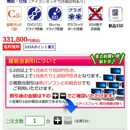
機能・仕様
（アイコンタッチで詳細説明あり）
331,800
円(税込)
送料無料
3,016ポイント還元
ご注文数
台
（在庫2台）