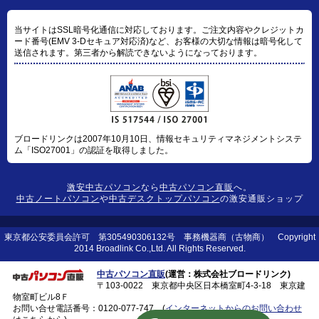
当サイトはSSL暗号化通信に対応しております。ご注文内容やクレジットカ
ード番号(EMV 3-Dセキュア対応済)など、お客様の大切な情報は暗号化して
送信されます。第三者から解読できないようになっております。
ブロードリンクは2007年10月10日、情報セキュリティマネジメントシステ
ム「ISO27001」の認証を取得しました。
激安中古パソコン
なら
中古パソコン直販
へ。
中古ノートパソコン
や
中古デスクトップパソコン
の激安通販ショップ
東京都公安委員会許可 第305490306132号 事務機器商（古物商） Copyright
2014 Broadlink Co.,Ltd. All Rights Reserved.
中古パソコン直販
(運営：株式会社ブロードリンク)
〒103-0022 東京都中央区日本橋室町4-3-18 東京建
物室町ビル8Ｆ
お問い合せ電話番号：
0120-077-747
(
インターネットからのお問い合わせ