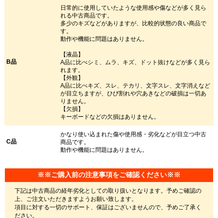
日常的に使用していたような使用感や傷などが多く見ら
れる中古商品です。
多少のキズなどがありますが、比較的状態の良い商品で
す。
動作や機能に問題はありません。
【液晶】
B品
A品に比べシミ、ムラ、キズ、ドット抜けなどが多く見ら
れます。
【外観】
A品に比べキズ、スレ、テカリ、文字スレ、文字消えなど
が目立ちますが、ひび割れや穴あきなどの破損は一切あ
りません。
【欠損】
キーボードなどの欠損はありません。
かなり使い込まれた傷や使用感・劣化などが目立つ中古
C品
商品です。
動作や機能に問題はありません。
※※ご購入前の注意事項をご確認ください※※
下記は中古商品の経年劣化としての取り扱いとなります。予めご確認の
上、ご注文いただきますようお願い致します。
項目に対する一切のサポート、保証はございませんので、予めご了承く
ださい。