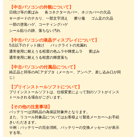
【中古パソコンの外観について】
日焼け等の黄ばみ
各コネクターカバー、ネジカバーの欠品
キーボードのテカリ、一部文字消え
擦り傷
ゴム足の欠品
一部の塗装ハゲ、コーティングハゲ
シール貼りの跡、落ちない汚れ
【中古パソコンの液晶ディスプレイについて】
5点以下のドット抜け
バックライトの光漏れ
通常使用に耐えうる程度の色ムラや輝度ムラ
黄ばみ
通常使用に耐えうる程度の輝度落ち
【中古パソコンの付属品について】
純正品と同等のACアダプタ（メーカー、アンペア、差し込み口が同
じ）
【プリインストールソフトについて】
プリインストールソフトは、仕様変更によって別のソフトがインス
トールされる場合がございます。
【その他の注意事項】
バッテリーは消耗品の為保証対象外となります。
また、リコール対象品についてはお客様より製造メーカーへお手続
きいただきます。
※例：バッテリーの完全消耗、バッテリーの交換メッセージが表示
する等。