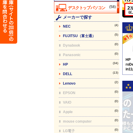
(58)
メーカーで探す
(4)
NEC
(5)
FUJITSU（富士通）
(0)
Dynabook
(0)
Panasonic
HP
(34)
HP
roD
in11
(13)
DELL
(2)
Lenovo
(0)
EPSON
(0)
VAIO
(0)
Apple
(0)
mouse computer
(0)
LG電子