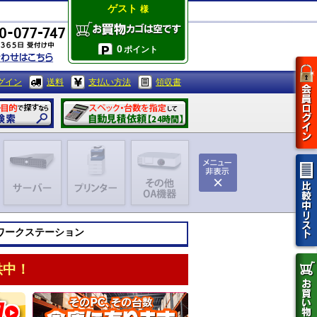
ゲスト
様
0
ポイント
グイン
送料
支払い方法
領収書
ワークステーション
供中！