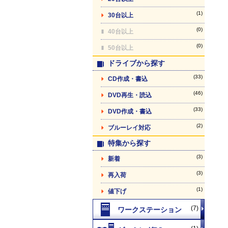
(1)
30台以上
(0)
40台以上
(0)
50台以上
ドライブから探す
(33)
CD作成・書込
(46)
DVD再生・読込
(33)
DVD作成・書込
(2)
ブルーレイ対応
特集から探す
(3)
新着
(3)
再入荷
(1)
値下げ
(7)