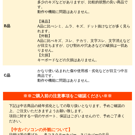
多少のキズなどがありますが、比較的状態の良い商品で
す。
動作や機能に問題はありません。
【液晶】
B品
A品に比べシミ、ムラ、キズ、ドット抜けなどが多く見ら
れます。
【外観】
A品に比べキズ、スレ、テカリ、文字スレ、文字消えなど
が目立ちますが、ひび割れや穴あきなどの破損は一切あ
りません。
【欠損】
キーボードなどの欠損はありません。
かなり使い込まれた傷や使用感・劣化などが目立つ中古
C品
商品です。
動作や機能に問題はありません。
※※ご購入前の注意事項をご確認ください※※
下記は中古商品の経年劣化としての取り扱いとなります。予めご確認の
上、ご注文いただきますようお願い致します。
項目に対する一切のサポート、保証はございませんので、予めご了承く
ださい。
【中古パソコンの外観について】
日焼け等の黄ばみ
各コネクターカバー、ネジカバーの欠品