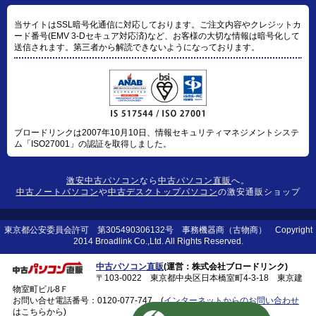
当サイトはSSL暗号化通信に対応しております。ご注文内容やクレジットカ
ード番号(EMV 3-Dセキュア対応済)など、お客様の大切な情報は暗号化して
送信されます。第三者から解読できないようになっております。
ブロードリンクは2007年10月10日、情報セキュリティマネジメントシステ
ム「ISO27001」の認証を取得しました。
激安中古パソコン
なら
中古パソコン直販
へ。
中古ノートパソコン
や
中古デスクトップパソコン
の激安通販ショップ
東京都公安委員会許可 第305490306132号 事務機器商（古物商） Copyright
2014 Broadlink Co.,Ltd. All Rights Reserved.
中古パソコン直販
(運営：株式会社ブロードリンク)
〒103-0022 東京都中央区日本橋室町4-3-18 東京建
物室町ビル8Ｆ
お問い合せ電話番号：
0120-077-747
(
インターネットからのお問い合わせ
はこちらから)