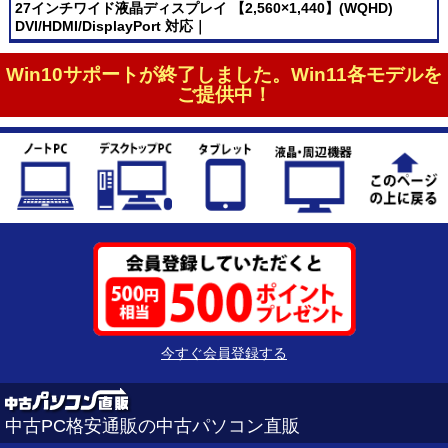
27インチワイド液晶ディスプレイ 【2,560×1,440】(WQHD)
DVI/HDMI/DisplayPort 対応｜
Win10サポートが終了しました。Win11各モデルを
ご提供中！
今すぐ会員登録する
中古PC格安通販の中古パソコン直販