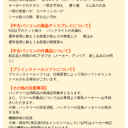
キーボードのテカリ、一部文字消え
擦り傷
ゴム足の欠品
一部の塗装ハゲ、コーティングハゲ
シール貼りの跡、落ちない汚れ
【中古パソコンの液晶ディスプレイについて】
5点以下のドット抜け
バックライトの光漏れ
通常使用に耐えうる程度の色ムラや輝度ムラ
黄ばみ
通常使用に耐えうる程度の輝度落ち
【中古パソコンの付属品について】
純正品と同等のACアダプタ（メーカー、アンペア、差し込み口が同
じ）
【プリインストールソフトについて】
プリインストールソフトは、仕様変更によって別のソフトがインス
トールされる場合がございます。
【その他の注意事項】
バッテリーは消耗品の為保証対象外となります。
また、リコール対象品についてはお客様より製造メーカーへお手続
きいただきます。
※例：バッテリーの完全消耗、バッテリーの交換メッセージが表示
する等。
機種特有の症状
※例：再生PC用正規OSをインストールしているPCはメーカー純正
OSの機能が一部制限がされております。