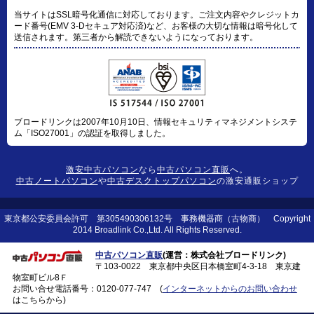
当サイトはSSL暗号化通信に対応しております。ご注文内容やクレジットカ
ード番号(EMV 3-Dセキュア対応済)など、お客様の大切な情報は暗号化して
送信されます。第三者から解読できないようになっております。
ブロードリンクは2007年10月10日、情報セキュリティマネジメントシステ
ム「ISO27001」の認証を取得しました。
激安中古パソコン
なら
中古パソコン直販
へ。
中古ノートパソコン
や
中古デスクトップパソコン
の激安通販ショップ
東京都公安委員会許可 第305490306132号 事務機器商（古物商） Copyright
2014 Broadlink Co.,Ltd. All Rights Reserved.
中古パソコン直販
(運営：株式会社ブロードリンク)
〒103-0022 東京都中央区日本橋室町4-3-18 東京建
物室町ビル8Ｆ
お問い合せ電話番号：
0120-077-747
(
インターネットからのお問い合わせ
はこちらから)