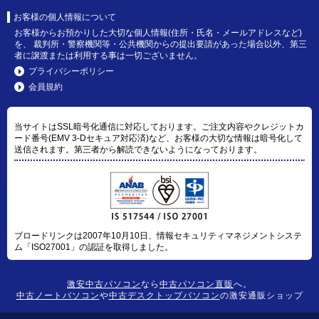
お客様の個人情報について
お客様からお預かりした大切な個人情報(住所・氏名・メールアドレスなど)
を、 裁判所・警察機関等・公共機関からの提出要請があった場合以外、第三
者に譲渡または利用する事は一切ございません。
プライバシーポリシー
会員規約
当サイトはSSL暗号化通信に対応しております。ご注文内容やクレジットカ
ード番号(EMV 3-Dセキュア対応済)など、お客様の大切な情報は暗号化して
送信されます。第三者から解読できないようになっております。
ブロードリンクは2007年10月10日、情報セキュリティマネジメントシステ
ム「ISO27001」の認証を取得しました。
激安中古パソコン
なら
中古パソコン直販
へ。
中古ノートパソコン
や
中古デスクトップパソコン
の激安通販ショップ