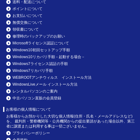
送料・配送について
ポイントについて
お支払いについて
無償交換について
領収書について
修理時のバックアップのお願い
Microsoftライセンス認証について
Windows10初回セットアップ手順
Windows10リカバリ手順－起動する場合－
Windows7ライセンス認証の手順
Windows7リカバリ手順
WEBROOTアンチウィルス インストール方法
WindowsLiveメール インストール方法
レンタルパソコンのご案内
中古パソコン直販の会員登録
お客様の個人情報について
お客様からお預かりした大切な個人情報(住所・氏名・メールアドレスなど)
を、 裁判所・警察機関等・公共機関からの提出要請があった場合以外、第三
者に譲渡または利用する事は一切ございません。
プライバシーポリシー
会員規約