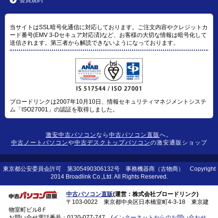
当サイトはSSL暗号化通信に対応しております。ご注文内容やクレジットカ
ード番号(EMV 3-Dセキュア対応済)など、お客様の大切な情報は暗号化して
送信されます。第三者から解読できないようになっております。
ブロードリンクは2007年10月10日、情報セキュリティマネジメントシステ
ム「ISO27001」の認証を取得しました。
激安中古パソコン
なら
中古パソコン直販
へ。
中古ノートパソコン
や
中古デスクトップパソコン
の激安通販ショップ
東京都公安委員会許可 第305490306132号 事務機器商（古物商） Copyright
2014 Broadlink Co.,Ltd. All Rights Reserved.
中古パソコン直販
(運営：株式会社ブロードリンク)
〒103-0022 東京都中央区日本橋室町4-3-18 東京建
物室町ビル8Ｆ
お問い合せ電話番号：
0120-077-747
(
インターネットからのお問い合わせ