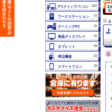
(61)
(7)
よ
(1)
よ
(1)
(0)
(2)
(0)