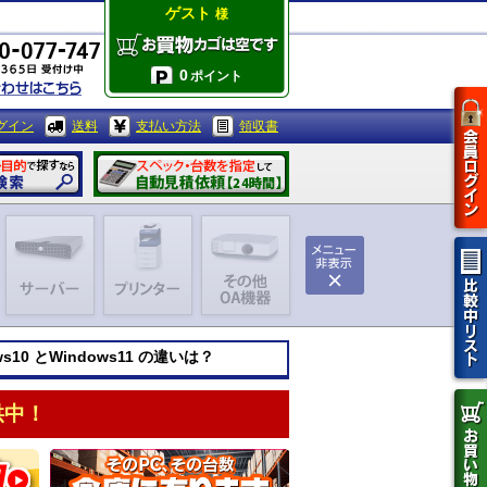
ゲスト
様
0
ポイント
グイン
送料
支払い方法
領収書
ws10 とWindows11 の違いは？
供中！