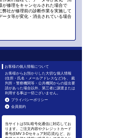
様が修理をキャンセルされた場合で
に弊社が修理前の診断作業を実施して
データ等が変化・消去されている場合
お客様の個人情報について
お客様からお預かりした大切な個人情報
(住所・氏名・メールアドレスなど)を、 裁
判所・警察機関等・公共機関からの提出要
請があった場合以外、第三者に譲渡または
利用する事は一切ございません。
プライバシーポリシー
会員規約
当サイトはSSL暗号化通信に対応してお
ります。ご注文内容やクレジットカード
番号(EMV 3-Dセキュア対応済)など、お