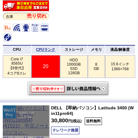
売り切れ
在庫
CPU
CPUランク
ストレージ
メモリ
液晶/解像度
Core i7
HDD
8565U
15.6インチ
1000GB
8
20
【8世代】
SSD
GB
1366×768
128GB
4コア8スレ
DELL 【即納パソコン】Latitude 3400 (W
in11pro64)
1366×768
1.67kg
30,800
円(税込)
送料無料
テレワーク推奨