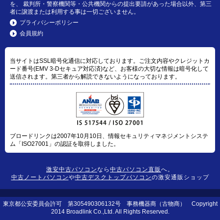
を、 裁判所・警察機関等・公共機関からの提出要請があった場合以外、第三
者に譲渡または利用する事は一切ございません。
プライバシーポリシー
会員規約
当サイトはSSL暗号化通信に対応しております。ご注文内容やクレジットカ
ード番号(EMV 3-Dセキュア対応済)など、お客様の大切な情報は暗号化して
送信されます。第三者から解読できないようになっております。
ブロードリンクは2007年10月10日、情報セキュリティマネジメントシステ
ム「ISO27001」の認証を取得しました。
激安中古パソコン
なら
中古パソコン直販
へ。
中古ノートパソコン
や
中古デスクトップパソコン
の激安通販ショップ
東京都公安委員会許可 第305490306132号 事務機器商（古物商） Copyright
2014 Broadlink Co.,Ltd. All Rights Reserved.