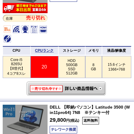
売り切れ
在庫
CPU
CPUランク
ストレージ
メモリ
液晶/解像度
Core i5
HDD
8265U
15.6インチ
500GB
8
20
【8世代】
SSD
GB
1366×768
512GB
4コア8スレ
DELL 【即納パソコン】Latitude 3500 (W
in11pro64) 7N8 ※テンキー付
1366×768
2.15kg
29,800
円(税込)
送料無料
テレワーク推奨