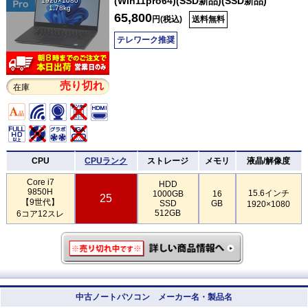
(Win11pro64)(SSD新品)(SSD新品)
1920×1080
1.78kg
65,800
円(税込)
送料無料
テレワーク推奨
売り切れ
在庫
CPU
CPUランク
ストレージ
メモリ
液晶/解像度
Core i7
HDD
9850H
15.6インチ
1000GB
16
25
【9世代】
SSD
GB
1920×1080
512GB
6コア12スレ
中古ノートパソコン メーカー名・製品名