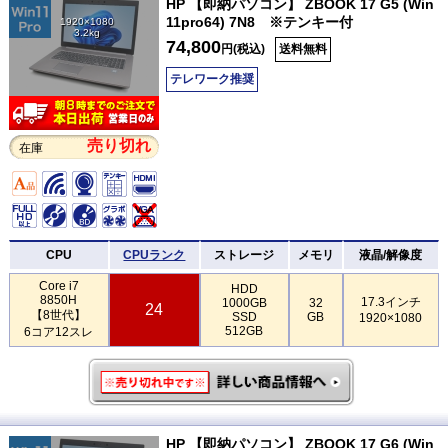
HP 【即納パソコン】 ZBOOK 17 G5 (Win
11pro64) 7N8 ※テンキー付
1920×1080
3.2kg
74,800
円(税込)
送料無料
テレワーク推奨
売り切れ
在庫
CPU
CPUランク
ストレージ
メモリ
液晶/解像度
Core i7
HDD
8850H
17.3インチ
1000GB
32
24
【8世代】
SSD
GB
1920×1080
512GB
6コア12スレ
HP 【即納パソコン】 ZBOOK 17 G6 (Win