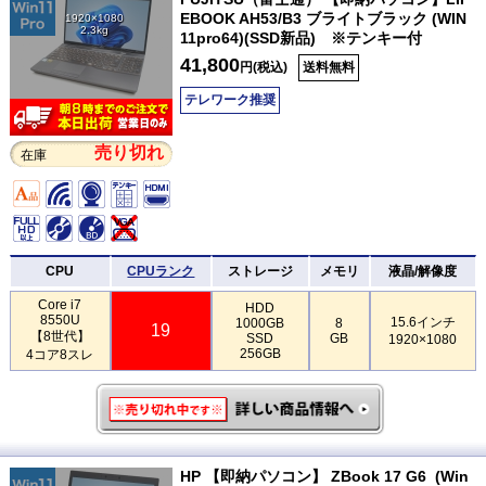
EBOOK AH53/B3 ブライトブラック (WIN
1920×1080
2.3kg
11pro64)(SSD新品) ※テンキー付
41,800
円(税込)
送料無料
テレワーク推奨
売り切れ
在庫
CPU
CPUランク
ストレージ
メモリ
液晶/解像度
Core i7
HDD
8550U
15.6インチ
1000GB
8
19
【8世代】
SSD
GB
1920×1080
256GB
4コア8スレ
HP 【即納パソコン】 ZBook 17 G6 (Win