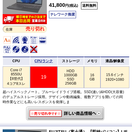
41,800
円(税込)
送料無料
テレワーク推奨
売り切れ
在庫
CPU
CPUランク
ストレージ
メモリ
液晶/解像度
Core i7
HDD
8550U
15.6インチ
1000GB
16
19
【8世代】
SSD
GB
1920×1080
256GB
4コア8スレ
超ハイスペックノート。ブルーレイドライブ搭載。SSD(速い)&HDD(大容量)
のデュアルストレージ採用。デザインや動画編集、複数アプリを開いての同
時作業などにも高いレスポンスを発揮しま
FUJITSU（富士通） 【即納パソコン】LIF