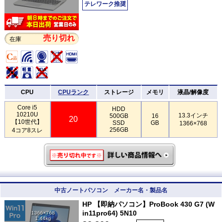
テレワーク推奨
売り切れ
在庫
CPU
CPUランク
ストレージ
メモリ
液晶/解像度
Core i5
HDD
10210U
13.3インチ
500GB
16
20
【10世代】
SSD
GB
1366×768
256GB
4コア8スレ
中古ノートパソコン メーカー名・製品名
HP 【即納パソコン】ProBook 430 G7 (W
in11pro64) 5N10
1366×768
1.44kg