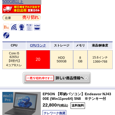
売り切れ
在庫
CPU
CPUランク
ストレージ
メモリ
液晶/解像度
Core i5
8265U
15.6インチ
HDD
8
20
【8世代】
500GB
GB
1366×768
4コア8スレ
EPSON 【即納パソコン】Endeavor NJ43
00E (Win11pro64) 5N8 ※テンキー付
1366×768
2.3kg
22,800
円(税込)
送料無料
テレワーク推奨