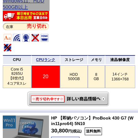
売り切れ
在庫
CPU
CPUランク
ストレージ
メモリ
液晶/解像度
Core i5
8265U
14インチ
HDD
8
20
【8世代】
500GB
GB
1366×768
4コア8スレ
HP 【即納パソコン】ProBook 430 G7 (W
in11pro64) 5N10
1366×768
1.44kg
30,800
円(税込)
送料無料