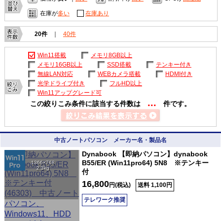
在庫が
多い
在庫あり
20件
｜
40件
Win11搭載
メモリ8GB以上
メモリ16GB以上
SSD搭載
テンキー付き
無線LAN対応
WEBカメラ搭載
HDMI付き
光学ドライブ付き
フルHD以上
Win11アップグレード可
...
この絞りこみ条件に該当する件数は
件です。
中古ノートパソコン メーカー名・製品名
Dynabook 【即納パソコン】dynabook
B55/ER (Win11pro64) 5N8 ※テンキー
1366×768
2.3kg
付
16,800
円(税込)
送料 1,100円
テレワーク推奨