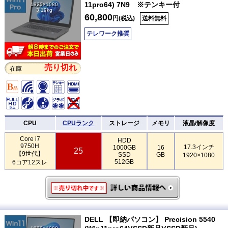
11pro64) 7N9 ※テンキー付
1920×1080
3.19kg
60,800
円(税込)
送料無料
テレワーク推奨
売り切れ
在庫
CPU
CPUランク
ストレージ
メモリ
液晶/解像度
Core i7
HDD
9750H
17.3インチ
1000GB
16
25
【9世代】
SSD
GB
1920×1080
512GB
6コア12スレ
DELL 【即納パソコン】 Precision 5540