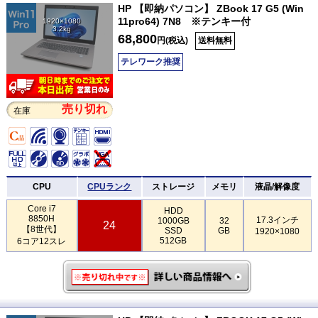
HP 【即納パソコン】 ZBook 17 G5 (Win
11pro64) 7N8 ※テンキー付
1920×1080
3.2kg
68,800
円(税込)
送料無料
テレワーク推奨
売り切れ
在庫
CPU
CPUランク
ストレージ
メモリ
液晶/解像度
Core i7
HDD
8850H
17.3インチ
1000GB
32
24
【8世代】
SSD
GB
1920×1080
512GB
6コア12スレ