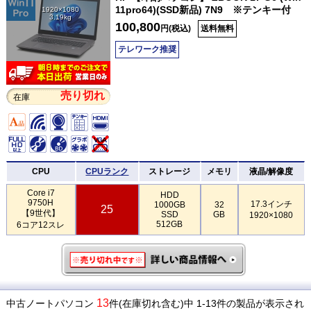
11pro64)(SSD新品) 7N9 ※テンキー付
1920×1080
3.19kg
100,800
円(税込)
送料無料
テレワーク推奨
売り切れ
在庫
CPU
CPUランク
ストレージ
メモリ
液晶/解像度
Core i7
HDD
9750H
17.3インチ
1000GB
32
25
【9世代】
SSD
GB
1920×1080
512GB
6コア12スレ
13
中古ノートパソコン
件(在庫切れ含む)中 1-13件の製品が表示され