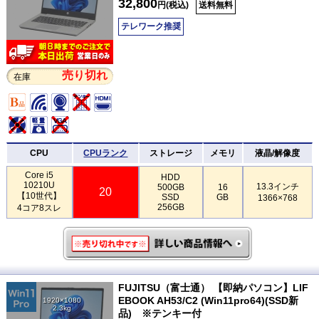
32,800
円(税込)
送料無料
テレワーク推奨
売り切れ
在庫
CPU
CPUランク
ストレージ
メモリ
液晶/解像度
Core i5
HDD
10210U
13.3インチ
500GB
16
20
【10世代】
SSD
GB
1366×768
256GB
4コア8スレ
FUJITSU（富士通） 【即納パソコン】LIF
EBOOK AH53/C2 (Win11pro64)(SSD新
1920×1080
2.3kg
品) ※テンキー付