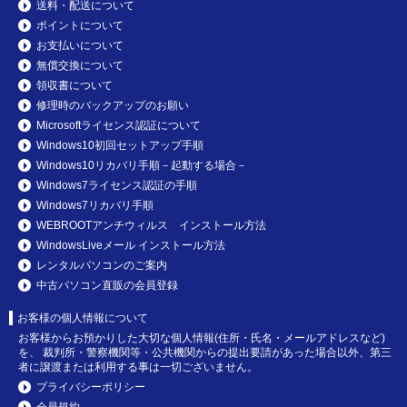
送料・配送について
ポイントについて
お支払いについて
無償交換について
領収書について
修理時のバックアップのお願い
Microsoftライセンス認証について
Windows10初回セットアップ手順
Windows10リカバリ手順－起動する場合－
Windows7ライセンス認証の手順
Windows7リカバリ手順
WEBROOTアンチウィルス インストール方法
WindowsLiveメール インストール方法
レンタルパソコンのご案内
中古パソコン直販の会員登録
お客様の個人情報について
お客様からお預かりした大切な個人情報(住所・氏名・メールアドレスなど)
を、 裁判所・警察機関等・公共機関からの提出要請があった場合以外、第三
者に譲渡または利用する事は一切ございません。
プライバシーポリシー
会員規約