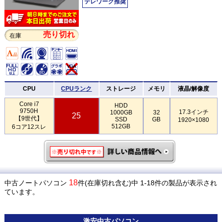
テレワーク推奨
売り切れ
在庫
CPU
CPUランク
ストレージ
メモリ
液晶/解像度
Core i7
HDD
9750H
17.3インチ
1000GB
32
25
【9世代】
SSD
GB
1920×1080
512GB
6コア12スレ
18
中古ノートパソコン
件(在庫切れ含む)中 1-18件の製品が表示され
ています。
激安
中古パソコン