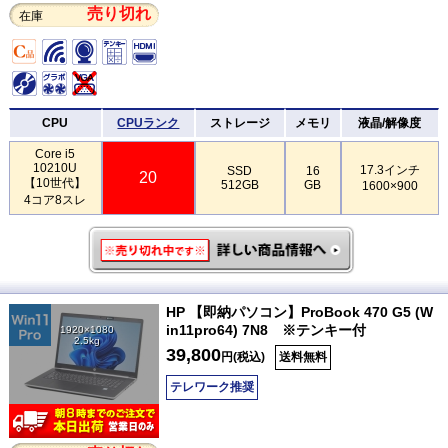
売り切れ
在庫
CPU
CPUランク
ストレージ
メモリ
液晶/解像度
Core i5
10210U
17.3インチ
SSD
16
20
【10世代】
512GB
GB
1600×900
4コア8スレ
HP 【即納パソコン】ProBook 470 G5 (W
in11pro64) 7N8 ※テンキー付
1920×1080
2.5kg
39,800
円(税込)
送料無料
テレワーク推奨