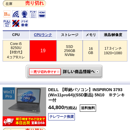
売り切れ
在庫
CPU
CPUランク
ストレージ
メモリ
液晶/解像度
Core i5
SSD
8250U
17.3インチ
16
19
256GB
【8世代】
GB
1920×1080
NVMe
4コア8スレ
DELL 【即納パソコン】INSPIRON 3793
(Win11pro64)(SSD新品) 5N10 ※テンキ
1920×1080
2.79kg
ー付
44,800
円(税込)
送料無料
テレワーク推奨