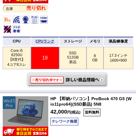
売り切れ
在庫
CPU
CPUランク
ストレージ
メモリ
液晶/解像度
Core i5
SSD
8250U
17.3インチ
8
19
512GB
【8世代】
GB
1600×900
新品
4コア8スレ
HP 【即納パソコン】ProBook 470 G5 (W
in11pro64)(SSD新品) 5N8
1600×900
2.5kg
42,000
円(税込)
送料無料
テレワーク推奨