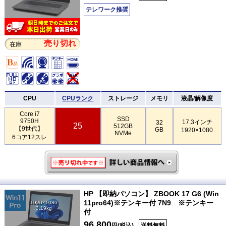
テレワーク推奨
売り切れ
在庫
CPU
CPUランク
ストレージ
メモリ
液晶/解像度
Core i7
SSD
9750H
17.3インチ
32
25
512GB
【9世代】
GB
1920×1080
NVMe
6コア12スレ
HP 【即納パソコン】 ZBOOK 17 G6 (Win
11pro64)※テンキー付 7N9 ※テンキー
1920×1080
3.19kg
付
96,800
円(税込)
送料無料