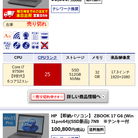
テレワーク推奨
売り切れ
在庫
CPU
CPUランク
ストレージ
メモリ
液晶/解像度
Core i7
SSD
9750H
17.3インチ
32
25
512GB
【9世代】
GB
1920×1080
NVMe
6コア12スレ
HP 【即納パソコン】 ZBOOK 17 G6 (Win
11pro64)(SSD新品) 7N9 ※テンキー付
1920×1080
3.19kg
100,800
円(税込)
送料無料