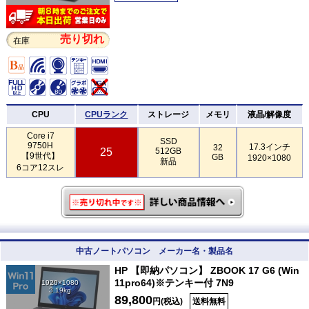
売り切れ
在庫
CPU
CPUランク
ストレージ
メモリ
液晶/解像度
Core i7
SSD
9750H
17.3インチ
32
25
512GB
【9世代】
GB
1920×1080
新品
6コア12スレ
中古ノートパソコン メーカー名・製品名
HP 【即納パソコン】 ZBOOK 17 G6 (Win
11pro64)※テンキー付 7N9
1920×1080
3.19kg
89,800
円(税込)
送料無料