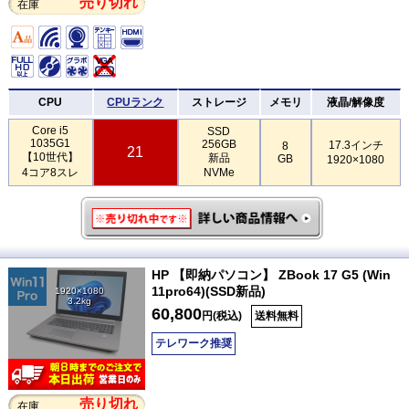
売り切れ
在庫
CPU
CPUランク
ストレージ
メモリ
液晶/解像度
Core i5
SSD
1035G1
256GB
17.3インチ
8
21
【10世代】
新品
GB
1920×1080
4コア8スレ
NVMe
HP 【即納パソコン】 ZBook 17 G5 (Win
11pro64)(SSD新品)
1920×1080
3.2kg
60,800
円(税込)
送料無料
テレワーク推奨
売り切れ
在庫