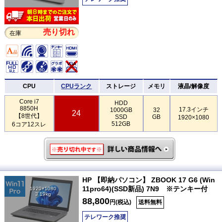
売り切れ
在庫
CPU
CPUランク
ストレージ
メモリ
液晶/解像度
Core i7
HDD
8850H
17.3インチ
1000GB
32
24
【8世代】
SSD
GB
1920×1080
512GB
6コア12スレ
HP 【即納パソコン】 ZBOOK 17 G6 (Win
11pro64)(SSD新品) 7N9 ※テンキー付
1920×1080
3.19kg
88,800
円(税込)
送料無料
テレワーク推奨