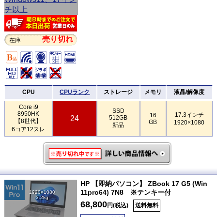
売り切れ
在庫
CPU
CPUランク
ストレージ
メモリ
液晶/解像度
Core i9
SSD
8950HK
17.3インチ
16
24
512GB
【8世代】
GB
1920×1080
新品
6コア12スレ
HP 【即納パソコン】 ZBook 17 G5 (Win
11pro64) 7N8 ※テンキー付
1920×1080
3.2kg
68,800
円(税込)
送料無料