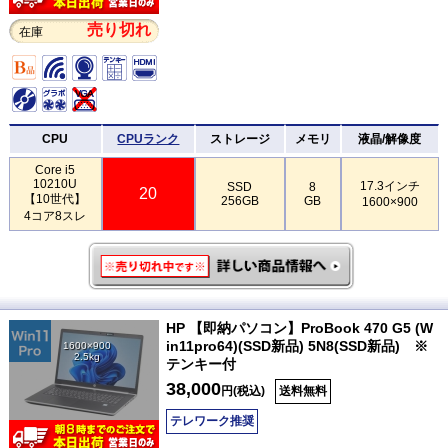
売り切れ
在庫
CPU
CPUランク
ストレージ
メモリ
液晶/解像度
Core i5
10210U
17.3インチ
SSD
8
20
【10世代】
256GB
GB
1600×900
4コア8スレ
HP 【即納パソコン】ProBook 470 G5 (W
in11pro64)(SSD新品) 5N8(SSD新品) ※
1600×900
2.5kg
テンキー付
38,000
円(税込)
送料無料
テレワーク推奨