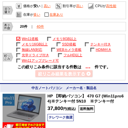
価格が
安い
｜
高い
割引率が
高い
CPUが
高性能
在庫が
多い
在庫あり
20件
｜
40件
Win11搭載
メモリ8GB以上
メモリ16GB以上
SSD搭載
テンキー付き
無線LAN対応
WEBカメラ搭載
HDMI付き
光学ドライブ付き
フルHD以上
Win11アップグレード可
...
この絞りこみ条件に該当する件数は
件です。
中古ノートパソコン メーカー名・製品名
HP 【即納パソコン】 470 G7 (Win11pro6
4)※テンキー付 5N10 ※テンキー付
1600×900
2.36kg
37,800
円(税込)
送料無料
テレワーク推奨