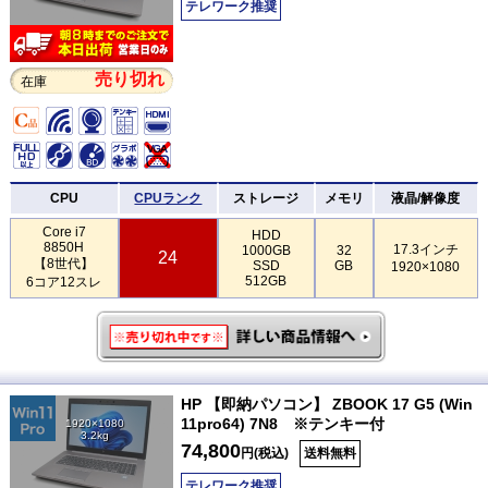
テレワーク推奨
売り切れ
在庫
CPU
CPUランク
ストレージ
メモリ
液晶/解像度
Core i7
HDD
8850H
17.3インチ
1000GB
32
24
【8世代】
SSD
GB
1920×1080
512GB
6コア12スレ
HP 【即納パソコン】 ZBOOK 17 G5 (Win
11pro64) 7N8 ※テンキー付
1920×1080
3.2kg
74,800
円(税込)
送料無料
テレワーク推奨