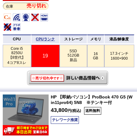
売り切れ
在庫
CPU
CPUランク
ストレージ
メモリ
液晶/解像度
Core i5
SSD
8250U
17.3インチ
16
19
512GB
【8世代】
GB
1600×900
新品
4コア8スレ
HP 【即納パソコン】ProBook 470 G5 (W
in11pro64) 5N8 ※テンキー付
1920×1080
2.5kg
43,800
円(税込)
送料無料
テレワーク推奨