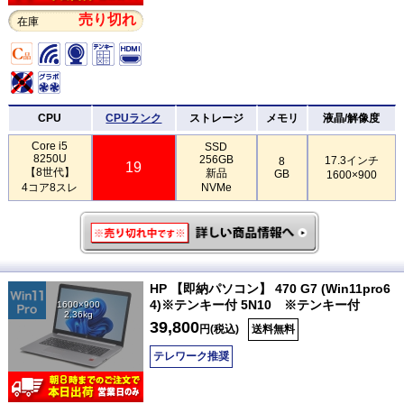
売り切れ
在庫
CPU
CPUランク
ストレージ
メモリ
液晶/解像度
Core i5
SSD
8250U
256GB
17.3インチ
8
19
【8世代】
新品
GB
1600×900
4コア8スレ
NVMe
HP 【即納パソコン】 470 G7 (Win11pro6
4)※テンキー付 5N10 ※テンキー付
1600×900
2.36kg
39,800
円(税込)
送料無料
テレワーク推奨