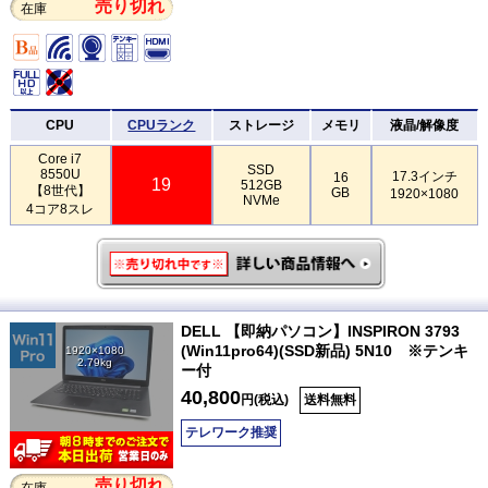
売り切れ
在庫
CPU
CPUランク
ストレージ
メモリ
液晶/解像度
Core i7
SSD
8550U
17.3インチ
16
19
512GB
【8世代】
GB
1920×1080
NVMe
4コア8スレ
DELL 【即納パソコン】INSPIRON 3793
(Win11pro64)(SSD新品) 5N10 ※テンキ
1920×1080
2.79kg
ー付
40,800
円(税込)
送料無料
テレワーク推奨
売り切れ
在庫