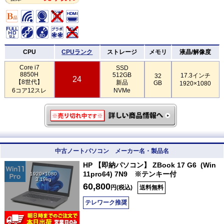
CPU
CPUランク
ストレージ
メモリ
液晶/解像度
Core i7
SSD
8850H
512GB
17.3インチ
32
24
【8世代】
新品
GB
1920×1080
6コア12スレ
NVMe
中古ノートパソコン メーカー名・製品名
HP 【即納パソコン】 ZBook 17 G6 (Win
11pro64) 7N9 ※テンキー付
1920×1080
3.19kg
60,800
円(税込)
送料無料
テレワーク推奨