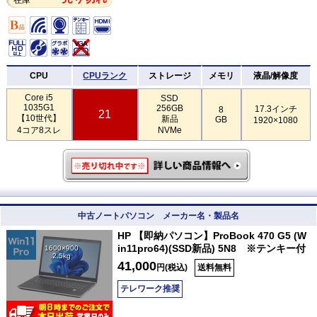
CPU
CPUランク
ストレージ
メモリ
液晶/解像度
Core i5
SSD
1035G1
256GB
17.3インチ
8
21
【10世代】
新品
GB
1920×1080
4コア8スレ
NVMe
中古ノートパソコン メーカー名・製品名
HP 【即納パソコン】ProBook 470 G5 (W
in11pro64)(SSD新品) 5N8 ※テンキー付
1600×900
2.5kg
41,000
円(税込)
送料無料
テレワーク推奨