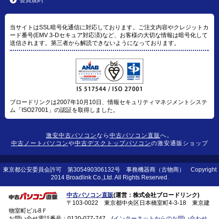
当サイトはSSL暗号化通信に対応しております。ご注文内容やクレジットカ
ード番号(EMV 3-Dセキュア対応済)など、お客様の大切な情報は暗号化して
送信されます。第三者から解読できないようになっております。
ブロードリンクは2007年10月10日、情報セキュリティマネジメントシステ
ム「ISO27001」の認証を取得しました。
激安中古パソコン
なら
中古パソコン直販
へ。
中古ノートパソコン
や
中古デスクトップパソコン
の激安通販ショップ
東京都公安委員会許可 第305490306132号 事務機器商（古物商） Copyright
2014 Broadlink Co.,Ltd. All Rights Reserved.
中古パソコン直販
(運営：株式会社ブロードリンク)
〒103-0022 東京都中央区日本橋室町4-3-18 東京建
物室町ビル8Ｆ
お問い合せ電話番号：
0120-077-747
(
インターネットからのお問い合わせ