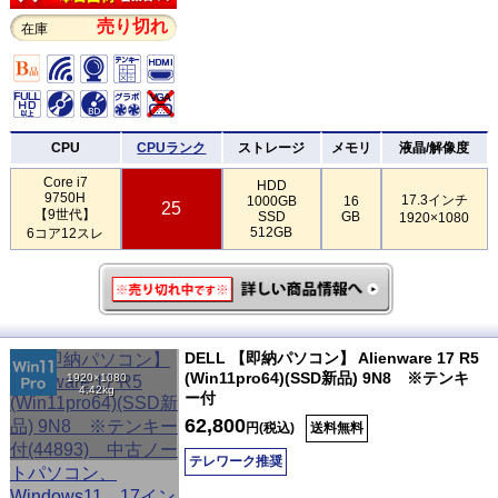
売り切れ
在庫
CPU
CPUランク
ストレージ
メモリ
液晶/解像度
Core i7
HDD
9750H
17.3インチ
1000GB
16
25
【9世代】
SSD
GB
1920×1080
512GB
6コア12スレ
DELL 【即納パソコン】 Alienware 17 R5
(Win11pro64)(SSD新品) 9N8 ※テンキ
1920×1080
4.42kg
ー付
62,800
円(税込)
送料無料
テレワーク推奨