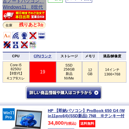
残りあと3
台
在庫
CPU
CPUランク
ストレージ
メモリ
液晶/解像度
Core i5
SSD
8250U
256GB
14インチ
12
19
【8世代】
新品
GB
1366×768
4コア8スレ
NVMe
HP 【即納パソコン】ProBook 650 G4 (W
in11pro64)(SSD新品) 7N8 ※テンキー付
1920×1080
2.18kg
34,800
円(税込)
送料無料