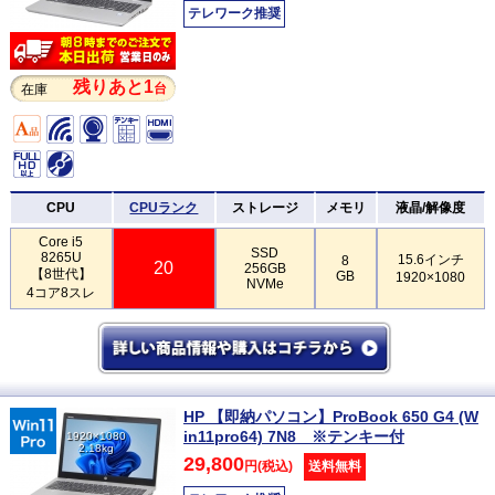
テレワーク推奨
残りあと1
台
在庫
CPU
CPUランク
ストレージ
メモリ
液晶/解像度
Core i5
SSD
8265U
15.6インチ
8
20
256GB
【8世代】
GB
1920×1080
NVMe
4コア8スレ
HP 【即納パソコン】ProBook 650 G4 (W
in11pro64) 7N8 ※テンキー付
1920×1080
2.18kg
29,800
円(税込)
送料無料