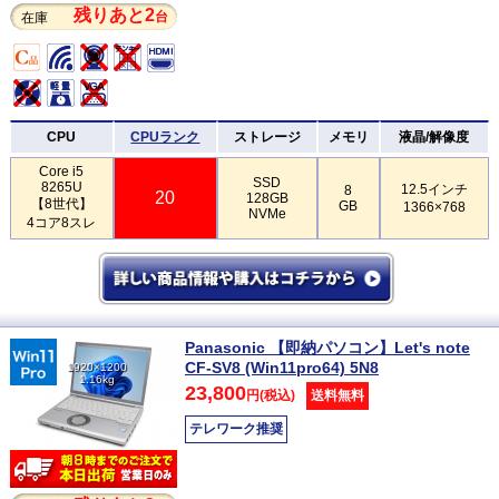
残りあと2
台
在庫
CPU
CPUランク
ストレージ
メモリ
液晶/解像度
Core i5
SSD
8265U
12.5インチ
8
20
128GB
【8世代】
GB
1366×768
NVMe
4コア8スレ
Panasonic 【即納パソコン】Let's note
CF-SV8 (Win11pro64) 5N8
1920×1200
1.16kg
23,800
円(税込)
送料無料
テレワーク推奨