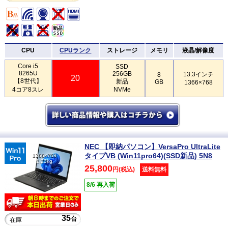
CPU
CPUランク
ストレージ
メモリ
液晶/解像度
Core i5
SSD
8265U
256GB
13.3インチ
8
20
【8世代】
新品
GB
1366×768
4コア8スレ
NVMe
NEC 【即納パソコン】VersaPro UltraLite
タイプVB (Win11pro64)(SSD新品) 5N8
1366×768
1.23kg
25,800
円(税込)
送料無料
8/6 再入荷
35
台
在庫