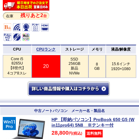
残りあと2
台
在庫
CPU
CPUランク
ストレージ
メモリ
液晶/解像度
Core i5
SSD
8265U
256GB
15.6インチ
8
20
【8世代】
新品
GB
1920×1080
4コア8スレ
NVMe
中古ノートパソコン メーカー名・製品名
HP 【即納パソコン】ProBook 650 G5 (W
in11pro64) 5N8 ※テンキー付
1920×1080
2.18kg
28,800
円(税込)
送料無料