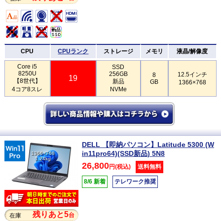
CPU
CPUランク
ストレージ
メモリ
液晶/解像度
Core i5
SSD
8250U
256GB
12.5インチ
8
19
【8世代】
新品
GB
1366×768
4コア8スレ
NVMe
DELL 【即納パソコン】Latitude 5300 (W
in11pro64)(SSD新品) 5N8
1366×768
1.24kg
26,800
円(税込)
送料無料
8/6 新着
テレワーク推奨
残りあと5
台
在庫