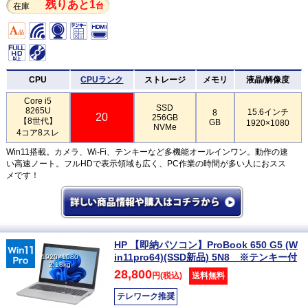
残りあと1
台
在庫
CPU
CPUランク
ストレージ
メモリ
液晶/解像度
Core i5
SSD
8265U
15.6インチ
8
20
256GB
【8世代】
GB
1920×1080
NVMe
4コア8スレ
Win11搭載。カメラ、Wi-Fi、テンキーなど多機能オールインワン。動作の速
い高速ノート。フルHDで表示領域も広く、PC作業の時間が多い人におスス
メです！
HP 【即納パソコン】ProBook 650 G5 (W
in11pro64)(SSD新品) 5N8 ※テンキー付
1920×1080
2.18kg
28,800
円(税込)
送料無料
テレワーク推奨