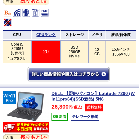
残りあと1
台
在庫
CPU
CPUランク
ストレージ
メモリ
液晶/解像度
Core i5
SSD
8265U
15.6インチ
12
20
256GB
【8世代】
GB
1366×768
NVMe
4コア8スレ
DELL 【即納パソコン】Latitude 7290 (W
in11pro64)(SSD新品) 5N8
1366×768
1.19kg
26,800
円(税込)
送料無料
8/6 新着
テレワーク推奨
残りあと1
台
在庫