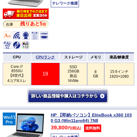
テレワーク推奨
残りあと5
台
在庫
CPU
CPUランク
ストレージ
メモリ
液晶/解像度
Core i7
SSD
8550U
256GB
15.6インチ
8
19
【8世代】
新品
GB
1920×1080
4コア8スレ
NVMe
HP 【即納パソコン】EliteBook x360 103
0 G3 (Win11pro64) 7N8
1920×1080
1.25kg
39,800
円(税込)
送料無料