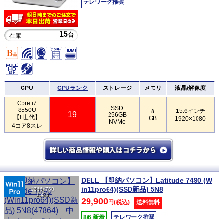
テレワーク推奨
15
台
在庫
CPU
CPUランク
ストレージ
メモリ
液晶/解像度
Core i7
SSD
8550U
15.6インチ
8
19
256GB
【8世代】
GB
1920×1080
NVMe
4コア8スレ
DELL 【即納パソコン】Latitude 7490 (W
in11pro64)(SSD新品) 5N8
1366×768
1.4kg
29,900
円(税込)
送料無料
8/6 新着
テレワーク推奨