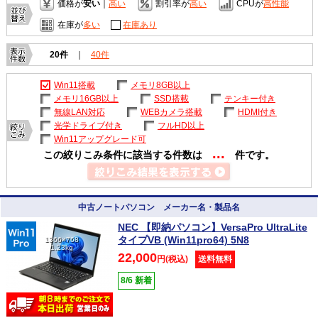
価格が
安い
｜
高い
割引率が
高い
CPUが
高性能
在庫が
多い
在庫あり
20件
｜
40件
Win11搭載
メモリ8GB以上
メモリ16GB以上
SSD搭載
テンキー付き
無線LAN対応
WEBカメラ搭載
HDMI付き
光学ドライブ付き
フルHD以上
Win11アップグレード可
...
この絞りこみ条件に該当する件数は
件です。
中古ノートパソコン メーカー名・製品名
NEC 【即納パソコン】VersaPro UltraLite
タイプVB (Win11pro64) 5N8
1366×768
1.23kg
22,000
円(税込)
送料無料
8/6 新着