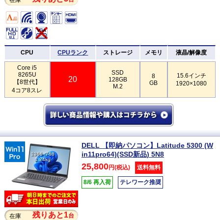
CPU
CPUランク
ストレージ
メモリ
液晶/解像度
Core i5
SSD
8265U
15.6インチ
8
20
128GB
【8世代】
GB
1920×1080
M.2
4コア8スレ
DELL 【即納パソコン】Latitude 5300 (W
in11pro64)(SSD新品) 5N8
1366×768
1.24kg
25,800
円(税込)
送料無料
8/6 再入荷
テレワーク推奨
残りあと1
台
在庫