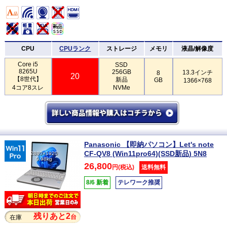
CPU
CPUランク
ストレージ
メモリ
液晶/解像度
Core i5
SSD
8265U
256GB
13.3インチ
8
20
【8世代】
新品
GB
1366×768
4コア8スレ
NVMe
Panasonic 【即納パソコン】Let's note
CF-QV8 (Win11pro64)(SSD新品) 5N8
2880×1920
0.98kg
26,800
円(税込)
送料無料
8/6 新着
テレワーク推奨
残りあと2
台
在庫