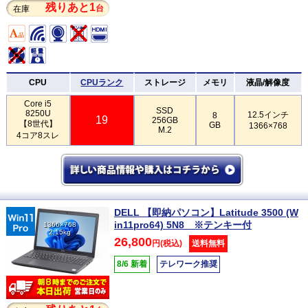
残りあと1
台
在庫
CPU
CPUランク
ストレージ
メモリ
液晶/解像度
Core i5
SSD
8250U
12.5インチ
8
19
256GB
【8世代】
GB
1366×768
M.2
4コア8スレ
DELL 【即納パソコン】Latitude 3500 (W
in11pro64) 5N8 ※テンキー付
1366×768
2.15kg
26,800
円(税込)
送料無料
8/6 新着
テレワーク推奨