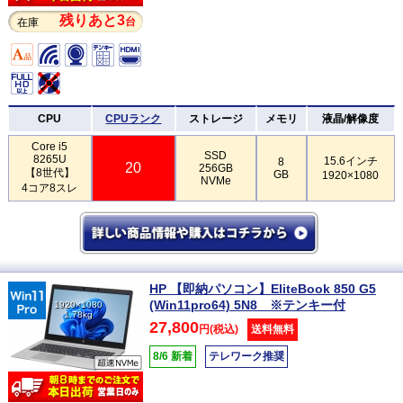
残りあと3
台
在庫
CPU
CPUランク
ストレージ
メモリ
液晶/解像度
Core i5
SSD
8265U
15.6インチ
8
20
256GB
【8世代】
GB
1920×1080
NVMe
4コア8スレ
HP 【即納パソコン】EliteBook 850 G5
(Win11pro64) 5N8 ※テンキー付
1920×1080
1.78kg
27,800
円(税込)
送料無料
8/6 新着
テレワーク推奨