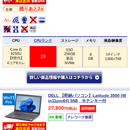
残りあと2
台
在庫
CPU
CPUランク
ストレージ
メモリ
液晶/解像度
Core i5
SSD
8250U
256GB
14インチ
8
19
【8世代】
新品
GB
1366×768
4コア8スレ
NVMe
DELL 【即納パソコン】Latitude 3500 (W
in11pro64) 5N8 ※テンキー付
1920×1080
2.15kg
27,800
円(税込)
送料無料
8/6 新着
テレワーク推奨