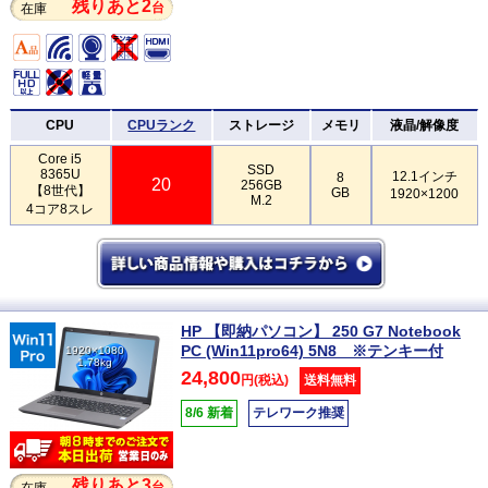
残りあと2
台
在庫
CPU
CPUランク
ストレージ
メモリ
液晶/解像度
Core i5
SSD
8365U
12.1インチ
8
20
256GB
【8世代】
GB
1920×1200
M.2
4コア8スレ
HP 【即納パソコン】 250 G7 Notebook
PC (Win11pro64) 5N8 ※テンキー付
1920×1080
1.78kg
24,800
円(税込)
送料無料
8/6 新着
テレワーク推奨
残りあと3
台
在庫