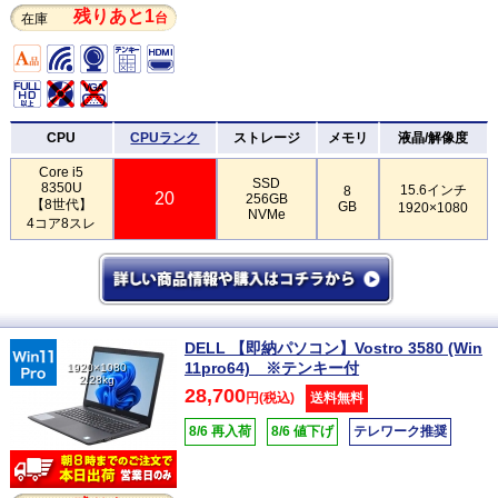
残りあと1
台
在庫
CPU
CPUランク
ストレージ
メモリ
液晶/解像度
Core i5
SSD
8350U
15.6インチ
8
20
256GB
【8世代】
GB
1920×1080
NVMe
4コア8スレ
DELL 【即納パソコン】Vostro 3580 (Win
11pro64) ※テンキー付
1920×1080
2.28kg
28,700
円(税込)
送料無料
8/6 再入荷
8/6 値下げ
テレワーク推奨