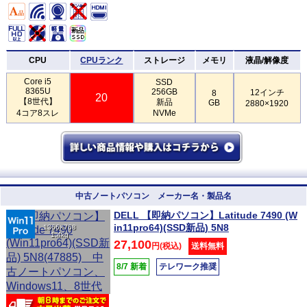
CPU
CPUランク
ストレージ
メモリ
液晶/解像度
Core i5
SSD
8365U
256GB
12インチ
8
20
【8世代】
新品
GB
2880×1920
4コア8スレ
NVMe
中古ノートパソコン メーカー名・製品名
DELL 【即納パソコン】Latitude 7490 (W
in11pro64)(SSD新品) 5N8
1366×768
1.4kg
27,100
円(税込)
送料無料
8/7 新着
テレワーク推奨