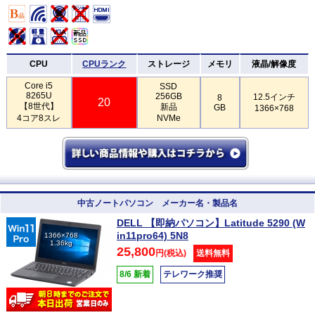
CPU
CPUランク
ストレージ
メモリ
液晶/解像度
Core i5
SSD
8265U
256GB
12.5インチ
8
20
【8世代】
新品
GB
1366×768
4コア8スレ
NVMe
中古ノートパソコン メーカー名・製品名
DELL 【即納パソコン】Latitude 5290 (W
in11pro64) 5N8
1366×768
1.36kg
25,800
円(税込)
送料無料
8/6 新着
テレワーク推奨