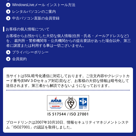
WindowsLiveメール インストール方法
レンタルパソコンのご案内
中古パソコン直販の会員登録
お客様の個人情報について
お客様からお預かりした大切な個人情報(住所・氏名・メールアドレスなど)
を、 裁判所・警察機関等・公共機関からの提出要請があった場合以外、第三
者に譲渡または利用する事は一切ございません。
プライバシーポリシー
会員規約
当サイトはSSL暗号化通信に対応しております。ご注文内容やクレジットカ
ード番号(EMV 3-Dセキュア対応済)など、お客様の大切な情報は暗号化して
送信されます。第三者から解読できないようになっております。
ブロードリンクは2007年10月10日、情報セキュリティマネジメントシステ
ム「ISO27001」の認証を取得しました。