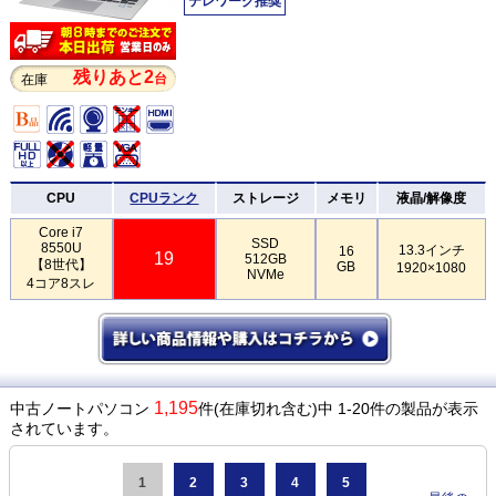
テレワーク推奨
残りあと2
台
在庫
CPU
CPUランク
ストレージ
メモリ
液晶/解像度
Core i7
SSD
8550U
13.3インチ
16
19
512GB
【8世代】
GB
1920×1080
NVMe
4コア8スレ
1,195
中古ノートパソコン
件(在庫切れ含む)中 1-20件の製品が表示
されています。
1
2
3
4
5